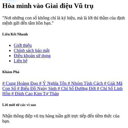
Hòa mình vào
Giai điệu Vũ trụ
"Nơi những con số không chỉ là ký hiệu, mà là lời thì thầm của định
mệnh gửi đến tâm hồn bạn."
Liên Kết Nhanh
Giới thiệu
Chính sách bảo mật
Điều khoản sử dụng
Liên hệ
Khám Phá
# Cung Hoàng Đạo
# Ý Nghĩa Tên
# Nhóm Tính Cách
# Giải Mã
Con Số
# Biểu Đồ Ngày Sinh
# Chỉ Số Đường Đời
# Chỉ Số Linh
Hồn
# Đỉnh Cao Kim Tự Tháp
Lời mời từ các vì sao
Nhận thông điệp vũ trụ hàng tuần gửi trực tiếp đến tiềm thức của
bạn.