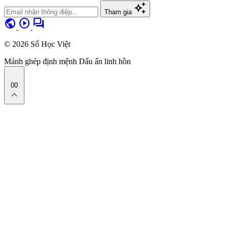
auto_awesome
Tham gia
public
play_circle
forum
© 2026 Số Học Việt
Mảnh ghép định mệnh
Dấu ấn linh hồn
00
expand_less