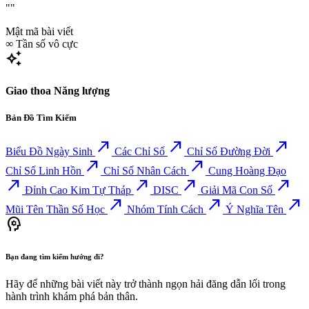
""
Mật mã bài viết
∞
Tần số vô cực
auto_awesome
Giao thoa Năng lượng
Bản Đồ Tìm Kiếm
north_east
north_east
north_east
Biểu Đồ Ngày Sinh
Các Chỉ Số
Chỉ Số Đường Đời
north_east
north_east
Chỉ Số Linh Hồn
Chỉ Số Nhân Cách
Cung Hoàng Đạo
north_east
north_east
north_east
north_east
Đỉnh Cao Kim Tự Tháp
DISC
Giải Mã Con Số
north_east
north_east
north_east
Mũi Tên Thần Số Học
Nhóm Tính Cách
Ý Nghĩa Tên
psychology
Bạn đang tìm kiếm hướng đi?
Hãy để những bài viết này trở thành ngọn hải đăng dẫn lối trong
hành trình khám phá bản thân.