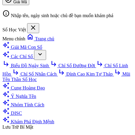
Giải Mã
info
Nhập tên, ngày sinh hoặc chủ đề bạn muốn khám phá
close
Số Học Việt
home
Menu chính
Trang chủ
auto_awesome
Giải Mã Con Số
auto_awesome
expand_more
Các Chỉ Số
subdirectory_arrow_right
subdirectory_arrow_right
subdirectory_arrow_right
Biểu Đồ Ngày Sinh
Chỉ Số Đường Đời
Chỉ Số Linh
subdirectory_arrow_right
subdirectory_arrow_right
subdirectory_arrow_right
Hồn
Chỉ Số Nhân Cách
Đỉnh Cao Kim Tự Tháp
Mũi
Tên Thần Số Học
auto_awesome
Cung Hoàng Đạo
auto_awesome
Ý Nghĩa Tên
auto_awesome
Nhóm Tính Cách
auto_awesome
DISC
auto_awesome
Khám Phá Định Mệnh
Lưu Trữ Bí Mật