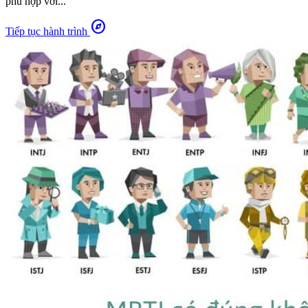
phù hợp với...
explore
Tiếp tục hành trình