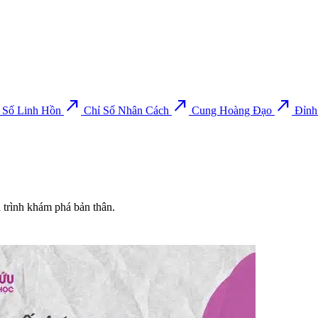
north_east
north_east
north_east
 Số Linh Hồn
Chỉ Số Nhân Cách
Cung Hoàng Đạo
Đỉnh
h trình khám phá bản thân.