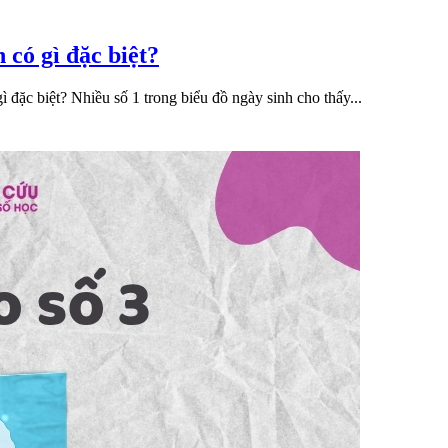
 có gì đặc biệt?
đặc biệt? Nhiều số 1 trong biểu đồ ngày sinh cho thấy...