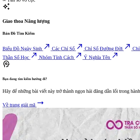
auto_awesome
Giao thoa Năng lượng
Bản Đồ Tìm Kiếm
north_east
north_east
north_east
Biểu Đồ Ngày Sinh
Các Chỉ Số
Chỉ Số Đường Đời
Chỉ
north_east
north_east
north_east
Thần Số Học
Nhóm Tính Cách
Ý Nghĩa Tên
psychology
Bạn đang tìm kiếm hướng đi?
Hãy để những bài viết này trở thành ngọn hải đăng dẫn lối trong hàn
trending_flat
Về trang giải mã