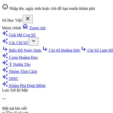
info
Nhập tên, ngày sinh hoặc chủ đề bạn muốn khám phá
close
Số Học Việt
home
Menu chính
Trang chủ
auto_awesome
Giải Mã Con Số
auto_awesome
expand_more
Các Chỉ Số
subdirectory_arrow_right
subdirectory_arrow_right
subdirectory_arrow_right
Biểu Đồ Ngày Sinh
Chỉ Số Đường Đời
Chỉ Số Linh H
auto_awesome
Cung Hoàng Đạo
auto_awesome
Ý Nghĩa Tên
auto_awesome
Nhóm Tính Cách
auto_awesome
DISC
auto_awesome
Khám Phá Định Mệnh
Lưu Trữ Bí Mật
""
Mật mã bài viết
∞
Tần số vô cực