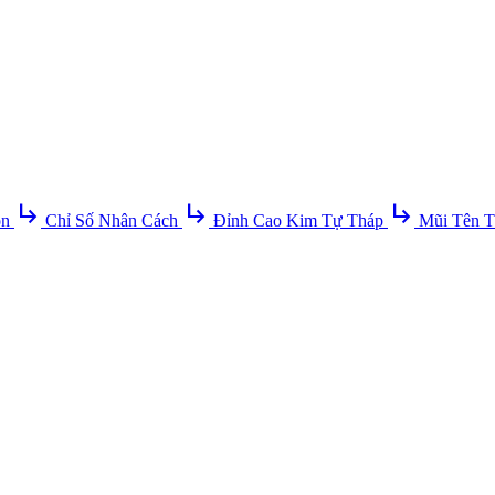
subdirectory_arrow_right
subdirectory_arrow_right
subdirectory_arrow_right
ồn
Chỉ Số Nhân Cách
Đỉnh Cao Kim Tự Tháp
Mũi Tên T