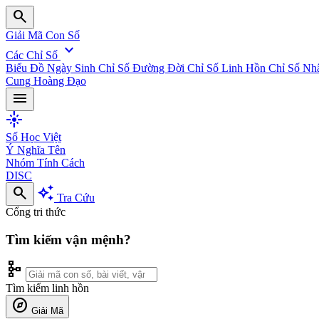
search
Giải Mã Con Số
expand_more
Các Chỉ Số
Biểu Đồ Ngày Sinh
Chỉ Số Đường Đời
Chỉ Số Linh Hồn
Chỉ Số Nh
Cung Hoàng Đạo
menu
flare
Số Học Việt
Ý Nghĩa Tên
Nhóm Tính Cách
DISC
search
auto_awesome
Tra Cứu
Cổng tri thức
Tìm kiếm vận mệnh?
schema
Tìm kiếm linh hồn
explore
Giải Mã