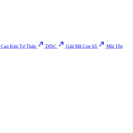
north_east
north_east
north_east
 Cao Kim Tự Tháp
DISC
Giải Mã Con Số
Mũi Tên