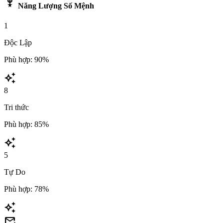
military_tech
Năng Lượng Số Mệnh
1
Độc Lập
Phù hợp: 90%
auto_awesome
8
Tri thức
Phù hợp: 85%
auto_awesome
5
Tự Do
Phù hợp: 78%
auto_awesome
mark_email_read