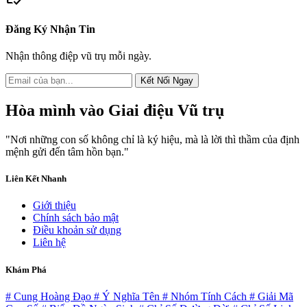
Đăng Ký Nhận Tin
Nhận thông điệp vũ trụ mỗi ngày.
Kết Nối Ngay
Hòa mình vào
Giai điệu Vũ trụ
"Nơi những con số không chỉ là ký hiệu, mà là lời thì thầm của định
mệnh gửi đến tâm hồn bạn."
Liên Kết Nhanh
Giới thiệu
Chính sách bảo mật
Điều khoản sử dụng
Liên hệ
Khám Phá
# Cung Hoàng Đạo
# Ý Nghĩa Tên
# Nhóm Tính Cách
# Giải Mã