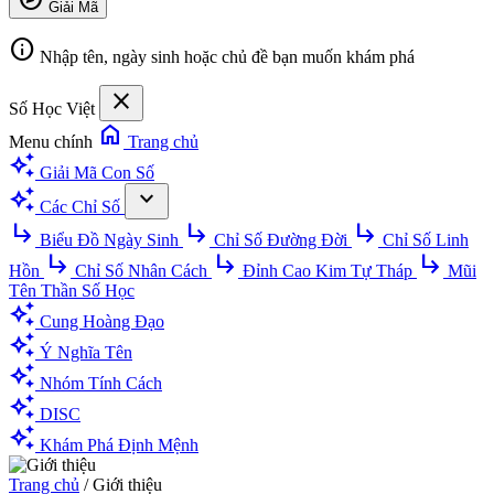
Giải Mã
info
Nhập tên, ngày sinh hoặc chủ đề bạn muốn khám phá
close
Số Học Việt
home
Menu chính
Trang chủ
auto_awesome
Giải Mã Con Số
auto_awesome
expand_more
Các Chỉ Số
subdirectory_arrow_right
subdirectory_arrow_right
subdirectory_arrow_right
Biểu Đồ Ngày Sinh
Chỉ Số Đường Đời
Chỉ Số Linh
subdirectory_arrow_right
subdirectory_arrow_right
subdirectory_arrow_right
Hồn
Chỉ Số Nhân Cách
Đỉnh Cao Kim Tự Tháp
Mũi
Tên Thần Số Học
auto_awesome
Cung Hoàng Đạo
auto_awesome
Ý Nghĩa Tên
auto_awesome
Nhóm Tính Cách
auto_awesome
DISC
auto_awesome
Khám Phá Định Mệnh
Trang chủ
/
Giới thiệu