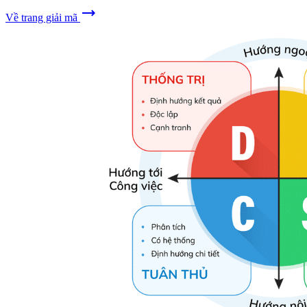
trending_flat
Về trang giải mã