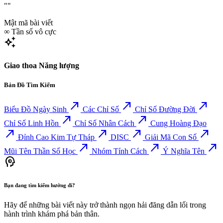
""
Mật mã bài viết
∞
Tần số vô cực
auto_awesome
Giao thoa Năng lượng
Bản Đồ Tìm Kiếm
north_east
north_east
north_east
Biểu Đồ Ngày Sinh
Các Chỉ Số
Chỉ Số Đường Đời
north_east
north_east
Chỉ Số Linh Hồn
Chỉ Số Nhân Cách
Cung Hoàng Đạo
north_east
north_east
north_east
north_east
Đỉnh Cao Kim Tự Tháp
DISC
Giải Mã Con Số
north_east
north_east
north_east
Mũi Tên Thần Số Học
Nhóm Tính Cách
Ý Nghĩa Tên
psychology
Bạn đang tìm kiếm hướng đi?
Hãy để những bài viết này trở thành ngọn hải đăng dẫn lối trong
hành trình khám phá bản thân.