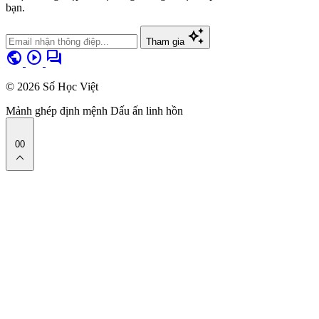
bạn.
auto_awesome
Tham gia
public
play_circle
forum
© 2026 Số Học Việt
Mảnh ghép định mệnh
Dấu ấn linh hồn
00
expand_less