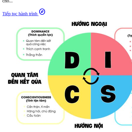
cho...
explore
Tiếp tục hành trình