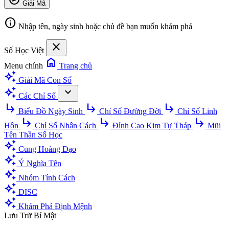
Giải Mã
info
Nhập tên, ngày sinh hoặc chủ đề bạn muốn khám phá
close
Số Học Việt
home
Menu chính
Trang chủ
auto_awesome
Giải Mã Con Số
auto_awesome
expand_more
Các Chỉ Số
subdirectory_arrow_right
subdirectory_arrow_right
subdirectory_arrow_right
Biểu Đồ Ngày Sinh
Chỉ Số Đường Đời
Chỉ Số Linh
subdirectory_arrow_right
subdirectory_arrow_right
subdirectory_arrow_right
Hồn
Chỉ Số Nhân Cách
Đỉnh Cao Kim Tự Tháp
Mũi
Tên Thần Số Học
auto_awesome
Cung Hoàng Đạo
auto_awesome
Ý Nghĩa Tên
auto_awesome
Nhóm Tính Cách
auto_awesome
DISC
auto_awesome
Khám Phá Định Mệnh
Lưu Trữ Bí Mật