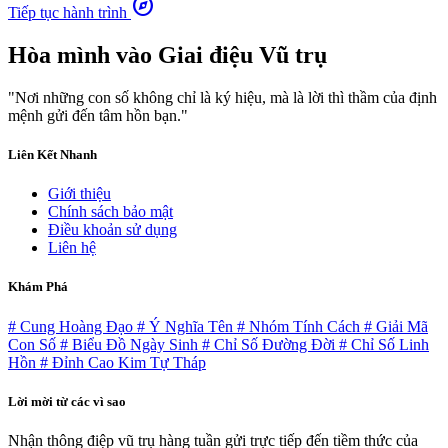
explore
Tiếp tục hành trình
Hòa mình vào
Giai điệu Vũ trụ
"Nơi những con số không chỉ là ký hiệu, mà là lời thì thầm của định
mệnh gửi đến tâm hồn bạn."
Liên Kết Nhanh
Giới thiệu
Chính sách bảo mật
Điều khoản sử dụng
Liên hệ
Khám Phá
# Cung Hoàng Đạo
# Ý Nghĩa Tên
# Nhóm Tính Cách
# Giải Mã
Con Số
# Biểu Đồ Ngày Sinh
# Chỉ Số Đường Đời
# Chỉ Số Linh
Hồn
# Đỉnh Cao Kim Tự Tháp
Lời mời từ các vì sao
Nhận thông điệp vũ trụ hàng tuần gửi trực tiếp đến tiềm thức của