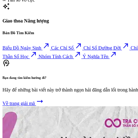
auto_awesome
Giao thoa Năng lượng
Bản Đồ Tìm Kiếm
north_east
north_east
north_east
Biểu Đồ Ngày Sinh
Các Chỉ Số
Chỉ Số Đường Đời
Chỉ
north_east
north_east
north_east
Thần Số Học
Nhóm Tính Cách
Ý Nghĩa Tên
psychology
Bạn đang tìm kiếm hướng đi?
Hãy để những bài viết này trở thành ngọn hải đăng dẫn lối trong hàn
trending_flat
Về trang giải mã