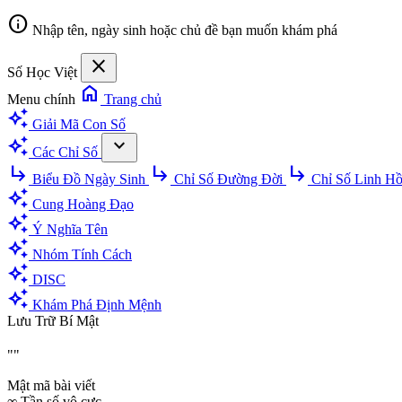
info
Nhập tên, ngày sinh hoặc chủ đề bạn muốn khám phá
close
Số Học Việt
home
Menu chính
Trang chủ
auto_awesome
Giải Mã Con Số
auto_awesome
expand_more
Các Chỉ Số
subdirectory_arrow_right
subdirectory_arrow_right
subdirectory_arrow_right
Biểu Đồ Ngày Sinh
Chỉ Số Đường Đời
Chỉ Số Linh H
auto_awesome
Cung Hoàng Đạo
auto_awesome
Ý Nghĩa Tên
auto_awesome
Nhóm Tính Cách
auto_awesome
DISC
auto_awesome
Khám Phá Định Mệnh
Lưu Trữ Bí Mật
""
Mật mã bài viết
∞
Tần số vô cực