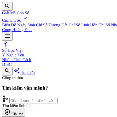
search
Giải Mã Con Số
expand_more
Các Chỉ Số
Biểu Đồ Ngày Sinh
Chỉ Số Đường Đời
Chỉ Số Linh Hồn
Chỉ Số Nh
Cung Hoàng Đạo
menu
flare
Số Học Việt
Ý Nghĩa Tên
Nhóm Tính Cách
DISC
search
auto_awesome
Tra Cứu
Cổng tri thức
Tìm kiếm vận mệnh?
schema
Tìm kiếm linh hồn
explore
Giải Mã