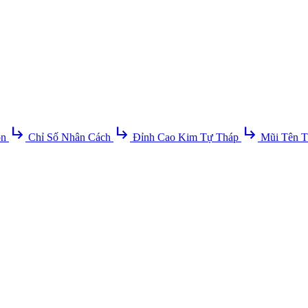
subdirectory_arrow_right
subdirectory_arrow_right
subdirectory_arrow_right
ồn
Chỉ Số Nhân Cách
Đỉnh Cao Kim Tự Tháp
Mũi Tên T