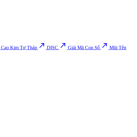
north_east
north_east
north_east
 Cao Kim Tự Tháp
DISC
Giải Mã Con Số
Mũi Tên