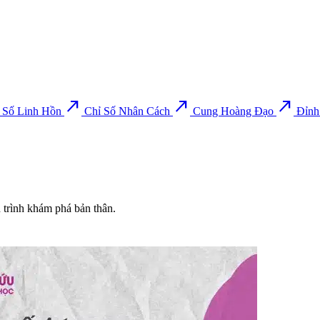
north_east
north_east
north_east
 Số Linh Hồn
Chỉ Số Nhân Cách
Cung Hoàng Đạo
Đỉnh
h trình khám phá bản thân.