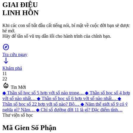
GIAI ĐIỆU
LINH HỒN
Khi các con số bắt đầu cất tiếng nói, bí mật về cuộc đời bạn sẽ được
hé mở.
Hãy để tần số vũ trụ dẫn lối cho hành trình của chính bạn.
explore
Tra cứu ngay
south
Khám phá
11
22
local_fire_department
Tin Mới
◆
Thần số học số 5 hợp với số nào trong…
◆
Thần số học số 4 hợp
với số nào nhất…
◆
Thần số học số 6 hợp với số nào nhất…
◆
Thần số học số 22 hợp với số nào? Bộ…
◆
Năm thế giới số 9 có ý
nghĩa gì? Năm…
◆
Chỉ số đường đời 11 là gì? Đặc điểm tính…
Thư viện số học
Mã Gien
Số Phận