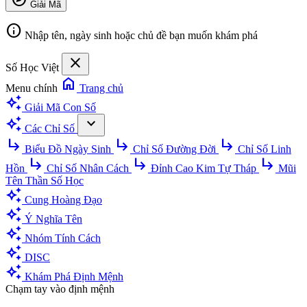
Giải Mã
info
Nhập tên, ngày sinh hoặc chủ đề bạn muốn khám phá
close
Số Học Việt
home
Menu chính
Trang chủ
auto_awesome
Giải Mã Con Số
auto_awesome
expand_more
Các Chỉ Số
subdirectory_arrow_right
subdirectory_arrow_right
subdirectory_arrow_right
Biểu Đồ Ngày Sinh
Chỉ Số Đường Đời
Chỉ Số Linh
subdirectory_arrow_right
subdirectory_arrow_right
subdirectory_arrow_right
Hồn
Chỉ Số Nhân Cách
Đỉnh Cao Kim Tự Tháp
Mũi
Tên Thần Số Học
auto_awesome
Cung Hoàng Đạo
auto_awesome
Ý Nghĩa Tên
auto_awesome
Nhóm Tính Cách
auto_awesome
DISC
auto_awesome
Khám Phá Định Mệnh
Chạm tay vào định mệnh