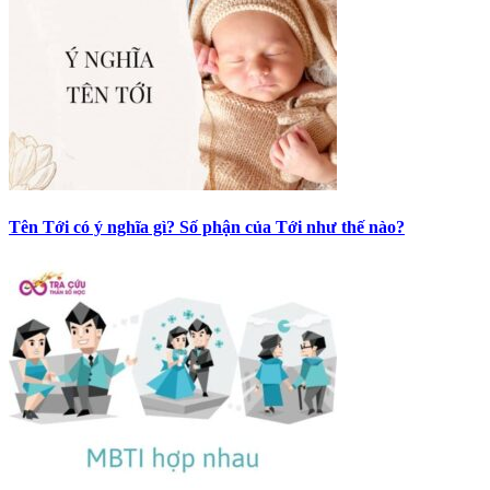
Tên Tới có ý nghĩa gì? Số phận của Tới như thế nào?