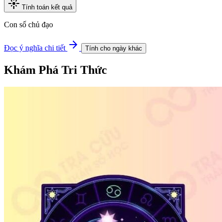
flare
Tính toán kết quả
Con số chủ đạo
arrow_forward
Đọc ý nghĩa chi tiết
Tính cho ngày khác
Khám Phá
Tri Thức