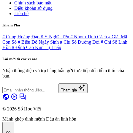
Chính sách bảo mật
Điều khoản sử dụng
Liên hệ
Khám Phá
# Cung Hoàng Đạo
# Ý Nghĩa Tên
# Nhóm Tính Cách
# Giải Mã
Con Số
# Biểu Đồ Ngày Sinh
# Chỉ Số Đường Đời
# Chỉ Số Linh
Hồn
# Đỉnh Cao Kim Tự Tháp
Lời mời từ các vì sao
Nhận thông điệp vũ trụ hàng tuần gửi trực tiếp đến tiềm thức của
bạn.
auto_awesome
Tham gia
public
play_circle
forum
© 2026 Số Học Việt
Mảnh ghép định mệnh
Dấu ấn linh hồn
00