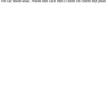
so với các nhóm khác. Nhóm tính cách MBTI hiếm chỉ chiếm một phần