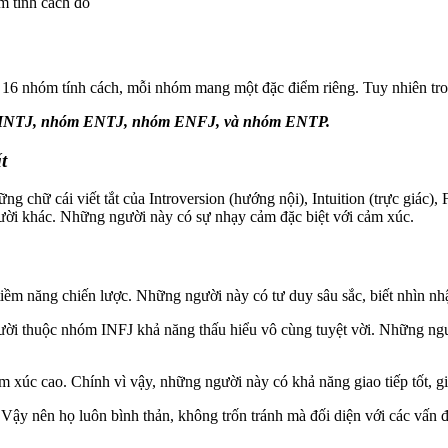
m tính cách đó
h 16 nhóm tính cách, mỗi nhóm mang một đặc điểm riêng. Tuy nhiên t
m INTJ, nhóm ENTJ, nhóm ENFJ, và nhóm ENTP.
t
ững chữ cái viết tắt của Introversion (hướng nội), Intuition (trực giác
người khác. Những người này có sự nhạy cảm đặc biệt với cảm xúc.
ềm năng chiến lược. Những người này có tư duy sâu sắc, biết nhìn nhậ
gười thuộc nhóm INFJ khả năng thấu hiểu vô cùng tuyệt vời. Những n
 xúc cao. Chính vì vậy, những người này có khả năng giao tiếp tốt, 
 Vậy nên họ luôn bình thản, không trốn tránh mà đối diện với các vấn 