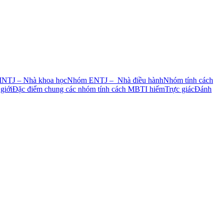
 INTJ – Nhà khoa học
Nhóm ENTJ – Nhà điều hành
Nhóm tính cách
giới
Đặc điểm chung các nhóm tính cách MBTI hiếm
Trực giác
Đánh