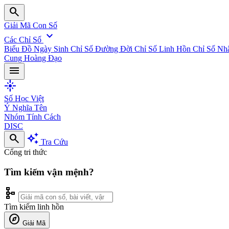
search
Giải Mã Con Số
expand_more
Các Chỉ Số
Biểu Đồ Ngày Sinh
Chỉ Số Đường Đời
Chỉ Số Linh Hồn
Chỉ Số Nh
Cung Hoàng Đạo
menu
flare
Số Học Việt
Ý Nghĩa Tên
Nhóm Tính Cách
DISC
search
auto_awesome
Tra Cứu
Cổng tri thức
Tìm kiếm vận mệnh?
schema
Tìm kiếm linh hồn
explore
Giải Mã