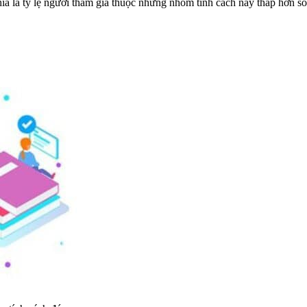
a là tỷ lệ người tham gia thuộc những nhóm tính cách này thấp hơn 