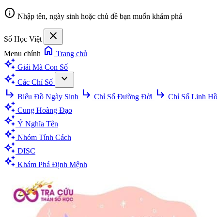
info
Nhập tên, ngày sinh hoặc chủ đề bạn muốn khám phá
close
Số Học Việt
home
Menu chính
Trang chủ
auto_awesome
Giải Mã Con Số
auto_awesome
expand_more
Các Chỉ Số
subdirectory_arrow_right
subdirectory_arrow_right
subdirectory_arrow_right
Biểu Đồ Ngày Sinh
Chỉ Số Đường Đời
Chỉ Số Linh H
auto_awesome
Cung Hoàng Đạo
auto_awesome
Ý Nghĩa Tên
auto_awesome
Nhóm Tính Cách
auto_awesome
DISC
auto_awesome
Khám Phá Định Mệnh