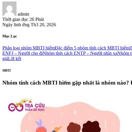
admin
Thời gian đọc
26 Phút
Ngày linh ứng
Th3 20, 2026
Mục Lục
Phân loại nhóm MBTI hiếm
Đặc điểm 5 nhóm tính cách MBTI hiếm
I
ENFJ – Người cho đi
Nhóm tính cách ENTP – Người nhìn xa
Nhóm tí
giá
Lời kết
MBTI
Nhóm tính cách MBTI hiếm gặp nhất là nhóm nào? Đ