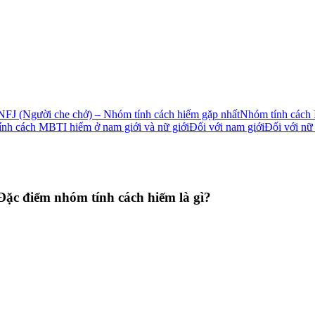
NFJ (Người che chở) – Nhóm tính cách hiếm gặp nhất
Nhóm tính cách
nh cách MBTI hiếm ở nam giới và nữ giới
Đối với nam giới
Đối với nữ 
ặc điểm nhóm tính cách hiếm là gì?