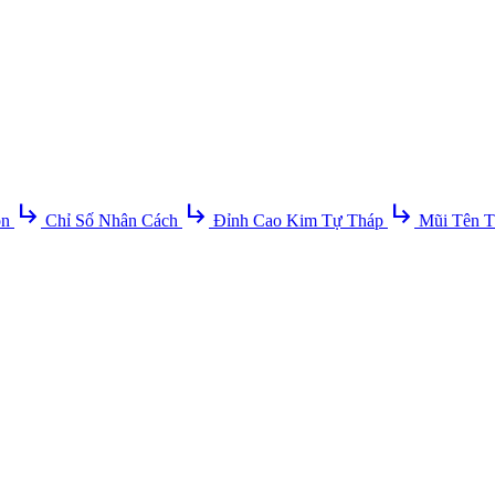
subdirectory_arrow_right
subdirectory_arrow_right
subdirectory_arrow_right
ồn
Chỉ Số Nhân Cách
Đỉnh Cao Kim Tự Tháp
Mũi Tên T