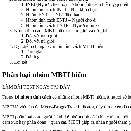
INFJ (Người che chở) – Nhóm tính cách hiếm gặp nhất
Nhóm tính cách INTJ – Nhà khoa học
Nhóm ENTJ – Nhà điều hành
Nhóm tính cách ENFJ – Người cho đi
Nhóm tính cách ENTP – Người nhìn xa
Nhóm tính cách MBTI hiếm ở nam giới và nữ giới
Đối với nam giới
Đối với nữ giới
Đặc điểm chung các nhóm tính cách MBTI hiếm
Trực giác
Đánh giá
Lời kết
Phân loại nhóm MBTI hiếm
LÀM BÀI TEST NGAY TẠI ĐÂY
Trong
16 nhóm tính cách
có những nhóm MBTI hiếm, ít người sở hữ
MBTI là viết tắt của Myers-Briggs Type Indicator, đây được xem là c
MBTI phân loại con người thành 16 nhóm tính cách khác nhau, mỗi nh
cảm xúc hay phán đoán – quan sát, MBTI giúp cá nhân người tham gi