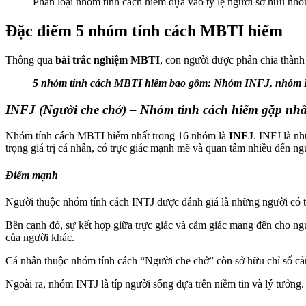
Phân loại nhóm tính cách hiếm dựa vào tỷ lệ người sở hữu nhó
Đặc điểm 5 nhóm tính cách MBTI hiếm
Thông qua
bài trắc nghiệm MBTI
, con người được phân chia thàn
5 nhóm tính cách MBTI hiếm bao gồm: Nhóm INFJ, nhó
INFJ (Người che chở) – Nhóm tính cách hiếm gặp nhấ
Nhóm tính cách MBTI hiếm nhất trong 16 nhóm là
INFJ
. INFJ là nh
trọng giá trị cá nhân, có trực giác mạnh mẽ và quan tâm nhiều đến 
Điểm mạnh
Người thuộc nhóm tính cách INTJ được đánh giá là những người có ti
Bên cạnh đó, sự kết hợp giữa trực giác và cảm giác mang đến cho n
của người khác.
Cá nhân thuộc nhóm tính cách “Người che chở” còn sở hữu chỉ số cảm
Ngoài ra, nhóm INTJ là típ người sống dựa trên niềm tin và lý tưởng.