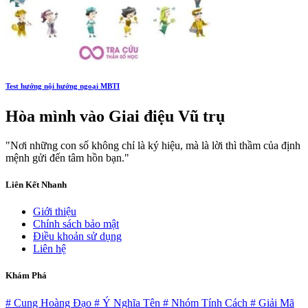
Test hướng nội hướng ngoại MBTI
Hòa mình vào
Giai điệu Vũ trụ
"Nơi những con số không chỉ là ký hiệu, mà là lời thì thầm của định
mệnh gửi đến tâm hồn bạn."
Liên Kết Nhanh
Giới thiệu
Chính sách bảo mật
Điều khoản sử dụng
Liên hệ
Khám Phá
# Cung Hoàng Đạo
# Ý Nghĩa Tên
# Nhóm Tính Cách
# Giải Mã