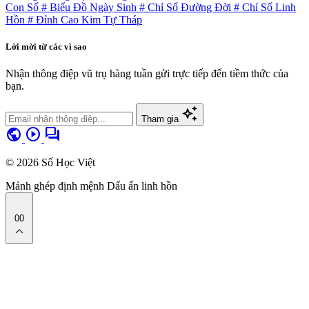
Con Số
# Biểu Đồ Ngày Sinh
# Chỉ Số Đường Đời
# Chỉ Số Linh
Hồn
# Đỉnh Cao Kim Tự Tháp
Lời mời từ các vì sao
Nhận thông điệp vũ trụ hàng tuần gửi trực tiếp đến tiềm thức của
bạn.
auto_awesome
Tham gia
public
play_circle
forum
© 2026 Số Học Việt
Mảnh ghép định mệnh
Dấu ấn linh hồn
00
expand_less