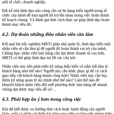
mỗi tổ chức, doanh nghiệp.
Bất kể nhà lãnh đạo nào cũng cần sự đa dạng kiểu người trong tổ
chức của mình để mọi người hỗ trợ lẫn nhau trong việc hoàn thành
kế hoạch chung. Và đánh giá tính cách thực sự giúp lãnh đạo hoàn
thành mục tiêu đó.
4.2. Dự đoán những điều nhân viên cần làm
Kết quả bài trắc nghiệm MBTI giúp nhà quản lý, lãnh đạo hiểu một
nhân viên sẽ cần làm gì để người đó hoàn thành vai trò của mình.
Chẳng hạn, nhân viên bán hàng cần đạt được doanh số cao hơn,
MBTI có thể giúp lãnh đạo trả lời các câu hỏi:
Nhân viên này nên phát triển kỹ năng thấu hiểu và nắm bắt tâm lý
khách hàng như thế nào? Người này cần khắc phục gì để có cách
giao tiếp với khách hàng thành công hơn? Nhân viên này cần học
thêm kỹ năng quản lý tài chính như thế nào? Làm thế nào để
khuyến khích nhân viên đổi mới phương thức bán hàng để nhanh
chóng đạt được mục tiêu đề ra?…
4.3. Phối hợp ăn ý hơn trong công việc
Khi đã biết được xu hướng tính cách hoặc hành động của người
khác, mỗi cá nhân cải thiện kỹ năng giao tiếp và làm việc nhóm hiệu