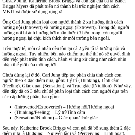
Gustav Jung, Katherine Brook Briggs và con gái của bà là Isabel
Briggs Myers đã phát triển nó thành bài trắc nghiệm tính cách
MBTI và được sử dụng rộng rãi.
Ông Carl Jung phân loại con người thành 2 xu hướng tính cách
hướng nội (Introvert) và hướng ngoại (Extrovert). Trong đó, người
hướng nội bị ảnh hưởng bởi nhận thức từ bên trong, còn người
hướng ngoại lại chịu kích thích từ môi trường bên ngoài.
Trên thực tế, mỗi cá nhân đều tồn tại cả 2 yếu tố là hướng nội và
hướng ngoại. Tuy nhiên, bên nào chiếm ưu thế thì nó sẽ quyết định
đến việc phát triển tính cách, hành vi ứng xử cũng như cách nhìn
nhận thế giới của một người.
Chưa dừng lại ở đó, Carl Jung tiếp tục phân chia tính cách con
người theo 4 đặc điểm nữa, gồm: Lý trí (Thinking), Tình cảm
(Feeling), Giác quan (Sensation), và Trực giác (iNtuition). Như vậy,
đến đây đã có 3 tiêu chí để phân loại tính cách con người dựa trên
các cặp lưỡng phân, bao gồm:
(Introverted/Extroverted) – Hướng nội/Hướng ngoại
(Thinking/Feeling) – Lý trí/Tình cảm
(Sensation/iNtuition) – Giác quan/Trực giác
Sau này, Katherine Brook Briggs và con gái đã bổ sung thêm 2 đặc
điểm nữa là (Judging – Nguyên tắc) và (Perceiving – Linh hoạt).