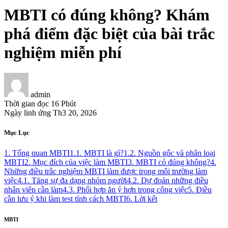
MBTI có đúng không? Khám
phá điểm đặc biệt của bài trắc
nghiệm miễn phí
admin
Thời gian đọc
16 Phút
Ngày linh ứng
Th3 20, 2026
Mục Lục
1. Tổng quan MBTI
1.1. MBTI là gì?
1.2. Nguồn gốc và phân loại
MBTI
2. Mục đích của việc làm MBTI
3. MBTI có đúng không?
4.
Những điều trắc nghiệm MBTI làm được trong môi trường làm
việc
4.1. Tăng sự đa dạng nhóm người
4.2. Dự đoán những điều
nhân viên cần làm
4.3. Phối hợp ăn ý hơn trong công việc
5. Điều
cần lưu ý khi làm test tính cách MBTI
6. Lời kết
MBTI