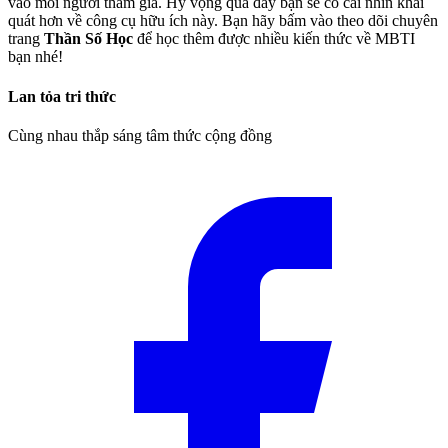
vào mỗi người tham gia. Hy vọng qua đây bạn sẽ có cái nhìn khái
quát hơn về công cụ hữu ích này. Bạn hãy bấm vào theo dõi chuyên
trang
Thần Số Học
để học thêm được nhiều kiến thức về MBTI
bạn nhé!
Lan tỏa tri thức
Cùng nhau thắp sáng tâm thức cộng đồng