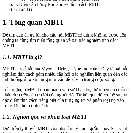
5. Điều cần lưu ý khi làm test tính cách MBTI
6. Lời kết
1. Tổng quan MBTI
Để tìm đáp án trả lời cho câu hỏi MBTI có đúng không, trước tiên
chúng ta cùng tìm hiểu tổng quan về bài trắc nghiệm tính cách
MBTI.
1.1. MBTI là gì?
MBTI là viết tắt của Myers – Briggs Type Indicator. Đây là bài trắc
nghiệm tính cách gồm nhiều câu hỏi trắc nghiệm liên quan đến các
tình huống ứng xử cũng như vấn đề xảy ra trong cuộc sống.
Trắc nghiệm MBTI nhấn mạnh vào sự khác biệt tự nhiên của mỗi cá
nhân dựa trên câu trả lời của người đó. Từ kết quả đó có thể suy ra
đặc điểm tính cách riêng biệt của từng người và phân loại họ vào 1
trong 16 nhóm tính cách.
1.2. Nguồn gốc và phân loại MBTI
Dựa trên lý thuyết MBTI của nhà tâm lý học người Thụy Sĩ – Carl