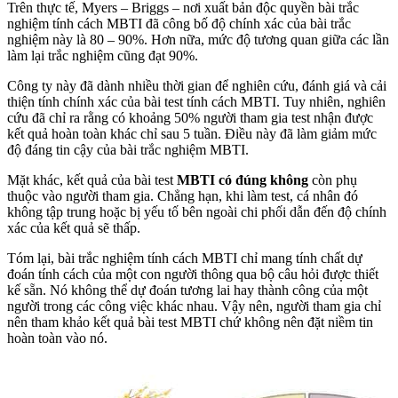
Trên thực tế, Myers – Briggs – nơi xuất bản độc quyền bài trắc
nghiệm tính cách MBTI đã công bố độ chính xác của bài trắc
nghiệm này là 80 – 90%. Hơn nữa, mức độ tương quan giữa các lần
làm lại trắc nghiệm cũng đạt 90%.
Công ty này đã dành nhiều thời gian để nghiên cứu, đánh giá và cải
thiện tính chính xác của bài test tính cách MBTI. Tuy nhiên, nghiên
cứu đã chỉ ra rằng có khoảng 50% người tham gia test nhận được
kết quả hoàn toàn khác chỉ sau 5 tuần. Điều này đã làm giảm mức
độ đáng tin cậy của bài trắc nghiệm MBTI.
Mặt khác, kết quả của bài test
MBTI có đúng không
còn phụ
thuộc vào người tham gia. Chẳng hạn, khi làm test, cá nhân đó
không tập trung hoặc bị yếu tố bên ngoài chi phối dẫn đến độ chính
xác của kết quả sẽ thấp.
Tóm lại, bài trắc nghiệm tính cách MBTI chỉ mang tính chất dự
đoán tính cách của một con người thông qua bộ câu hỏi được thiết
kế sẵn. Nó không thể dự đoán tương lai hay thành công của một
người trong các công việc khác nhau. Vậy nên, người tham gia chỉ
nên tham khảo kết quả bài test MBTI chứ không nên đặt niềm tin
hoàn toàn vào nó.