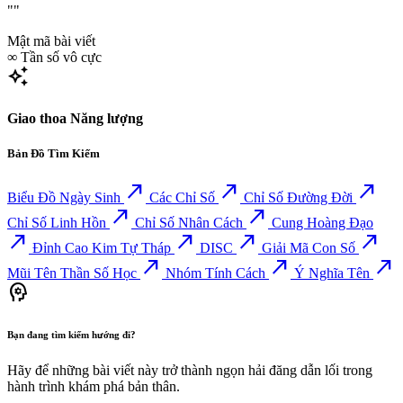
""
Mật mã bài viết
∞
Tần số vô cực
auto_awesome
Giao thoa Năng lượng
Bản Đồ Tìm Kiếm
north_east
north_east
north_east
Biểu Đồ Ngày Sinh
Các Chỉ Số
Chỉ Số Đường Đời
north_east
north_east
Chỉ Số Linh Hồn
Chỉ Số Nhân Cách
Cung Hoàng Đạo
north_east
north_east
north_east
north_east
Đỉnh Cao Kim Tự Tháp
DISC
Giải Mã Con Số
north_east
north_east
north_east
Mũi Tên Thần Số Học
Nhóm Tính Cách
Ý Nghĩa Tên
psychology
Bạn đang tìm kiếm hướng đi?
Hãy để những bài viết này trở thành ngọn hải đăng dẫn lối trong
hành trình khám phá bản thân.