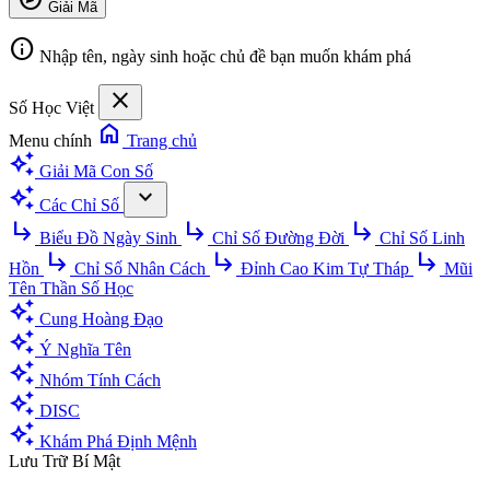
Giải Mã
info
Nhập tên, ngày sinh hoặc chủ đề bạn muốn khám phá
close
Số Học Việt
home
Menu chính
Trang chủ
auto_awesome
Giải Mã Con Số
auto_awesome
expand_more
Các Chỉ Số
subdirectory_arrow_right
subdirectory_arrow_right
subdirectory_arrow_right
Biểu Đồ Ngày Sinh
Chỉ Số Đường Đời
Chỉ Số Linh
subdirectory_arrow_right
subdirectory_arrow_right
subdirectory_arrow_right
Hồn
Chỉ Số Nhân Cách
Đỉnh Cao Kim Tự Tháp
Mũi
Tên Thần Số Học
auto_awesome
Cung Hoàng Đạo
auto_awesome
Ý Nghĩa Tên
auto_awesome
Nhóm Tính Cách
auto_awesome
DISC
auto_awesome
Khám Phá Định Mệnh
Lưu Trữ Bí Mật