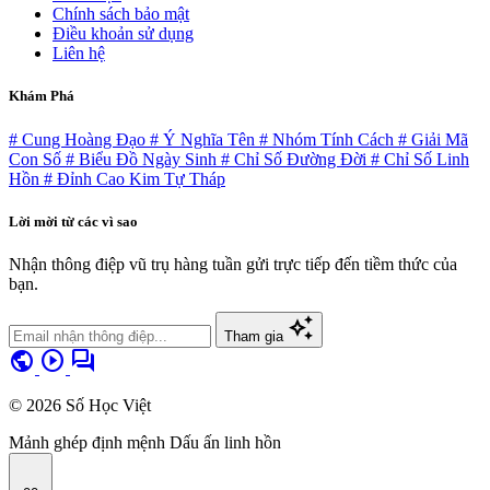
Chính sách bảo mật
Điều khoản sử dụng
Liên hệ
Khám Phá
# Cung Hoàng Đạo
# Ý Nghĩa Tên
# Nhóm Tính Cách
# Giải Mã
Con Số
# Biểu Đồ Ngày Sinh
# Chỉ Số Đường Đời
# Chỉ Số Linh
Hồn
# Đỉnh Cao Kim Tự Tháp
Lời mời từ các vì sao
Nhận thông điệp vũ trụ hàng tuần gửi trực tiếp đến tiềm thức của
bạn.
auto_awesome
Tham gia
public
play_circle
forum
© 2026 Số Học Việt
Mảnh ghép định mệnh
Dấu ấn linh hồn