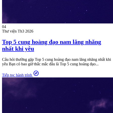
04
Thư viện
Th3 2026
Top 5 cung hoàng đạo nam lăng nhăng
nhất khi yêu
Câu hỏi thường gặp Top 5 cung hoàng đạo nam lăng nhăng nhất khi
yêu Bạn có bao giờ thắc mắc đâu là Top 5 cung hoàng đạo...
explore
Tiếp tục hành trình