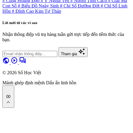
# Cung Hoàng Đạo
# Ý Nghĩa Tên
# Nhóm Tính Cách
# Giải Mã
Con Số
# Biểu Đồ Ngày Sinh
# Chỉ Số Đường Đời
# Chỉ Số Linh
Hồn
# Đỉnh Cao Kim Tự Tháp
Lời mời từ các vì sao
Nhận thông điệp vũ trụ hàng tuần gửi trực tiếp đến tiềm thức của
bạn.
auto_awesome
Tham gia
public
play_circle
forum
© 2026 Số Học Việt
Mảnh ghép định mệnh
Dấu ấn linh hồn
00
expand_less