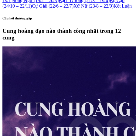
19/1)
Song Ngư (19/2 – 20/3)
Bạch Dương (21/3 – 19/4)
Bọ Cạp
(24/10 – 22/11)
Cự Giải (22/6 – 22/7)
Xử Nữ (23/8 – 22/9)
Kết Luận
Câu hỏi thường gặp
Cung hoàng đạo nào thành công nhất trong 12
cung