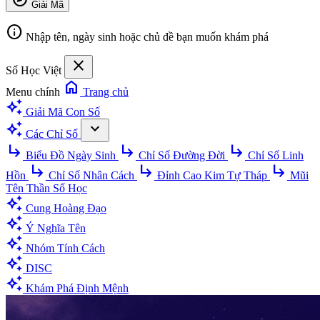
Giải Mã
info
Nhập tên, ngày sinh hoặc chủ đề bạn muốn khám phá
close
Số Học Việt
home
Menu chính
Trang chủ
auto_awesome
Giải Mã Con Số
auto_awesome
expand_more
Các Chỉ Số
subdirectory_arrow_right
subdirectory_arrow_right
subdirectory_arrow_right
Biểu Đồ Ngày Sinh
Chỉ Số Đường Đời
Chỉ Số Linh
subdirectory_arrow_right
subdirectory_arrow_right
subdirectory_arrow_right
Hồn
Chỉ Số Nhân Cách
Đỉnh Cao Kim Tự Tháp
Mũi
Tên Thần Số Học
auto_awesome
Cung Hoàng Đạo
auto_awesome
Ý Nghĩa Tên
auto_awesome
Nhóm Tính Cách
auto_awesome
DISC
auto_awesome
Khám Phá Định Mệnh