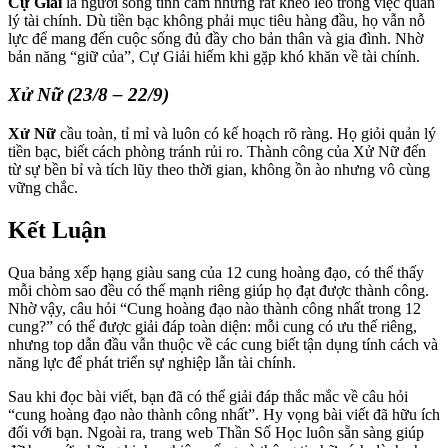
Cự Giải
là người sống tình cảm nhưng rất khéo léo trong việc quản
lý tài chính. Dù tiền bạc không phải mục tiêu hàng đầu, họ vẫn nỗ
lực để mang đến cuộc sống đủ đầy cho bản thân và gia đình. Nhờ
bản năng “giữ của”, Cự Giải hiếm khi gặp khó khăn về tài chính.
Xử Nữ (23/8 – 22/9)
Xử Nữ
cầu toàn, tỉ mỉ và luôn có kế hoạch rõ ràng. Họ giỏi quản lý
tiền bạc, biết cách phòng tránh rủi ro. Thành công của Xử Nữ đến
từ sự bền bỉ và tích lũy theo thời gian, không ồn ào nhưng vô cùng
vững chắc.
Kết Luận
Qua bảng xếp hạng giàu sang của 12 cung hoàng đạo, có thể thấy
mỗi chòm sao đều có thế mạnh riêng giúp họ đạt được thành công.
Nhờ vậy, câu hỏi “Cung hoàng đạo nào thành công nhất trong 12
cung?” có thể được giải đáp toàn diện: mỗi cung có ưu thế riêng,
nhưng top dẫn đầu vẫn thuộc về các cung biết tận dụng tính cách và
năng lực để phát triển sự nghiệp lẫn tài chính.
Sau khi đọc bài viết, bạn đã có thể giải đáp thắc mắc về câu hỏi
“cung hoàng đạo nào thành công nhất”. Hy vọng bài viết đã hữu ích
đối với bạn. Ngoài ra, trang web Thần Số Học luôn sẵn sàng giúp