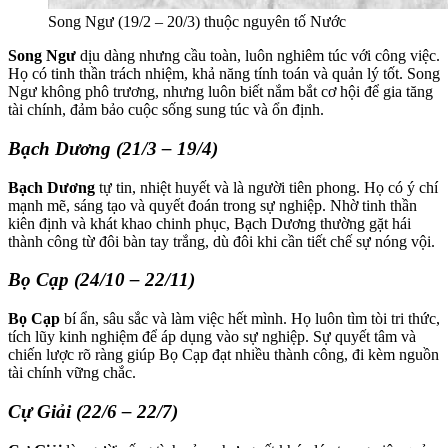
Song Ngư (19/2 – 20/3) thuộc nguyên tố Nước
Song Ngư
dịu dàng nhưng cầu toàn, luôn nghiêm túc với công việc.
Họ có tinh thần trách nhiệm, khả năng tính toán và quản lý tốt. Song
Ngư không phô trương, nhưng luôn biết nắm bắt cơ hội để gia tăng
tài chính, đảm bảo cuộc sống sung túc và ổn định.
Bạch Dương (21/3 – 19/4)
Bạch Dương
tự tin, nhiệt huyết và là người tiên phong. Họ có ý chí
mạnh mẽ, sáng tạo và quyết đoán trong sự nghiệp. Nhờ tinh thần
kiên định và khát khao chinh phục, Bạch Dương thường gặt hái
thành công từ đôi bàn tay trắng, dù đôi khi cần tiết chế sự nóng vội.
Bọ Cạp (24/10 – 22/11)
Bọ Cạp
bí ẩn, sâu sắc và làm việc hết mình. Họ luôn tìm tòi tri thức,
tích lũy kinh nghiệm để áp dụng vào sự nghiệp. Sự quyết tâm và
chiến lược rõ ràng giúp Bọ Cạp đạt nhiều thành công, đi kèm nguồn
tài chính vững chắc.
Cự Giải (22/6 – 22/7)