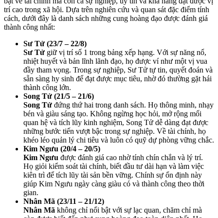
bật về tài chính mà còn cả sự nghiệp, uy tín và khả năng đạt được vị
trí cao trong xã hội. Dựa trên nghiên cứu và quan sát đặc điểm tính
cách, dưới đây là danh sách những cung hoàng đạo được đánh giá
thành công nhất:
Sư Tử (23/7 – 22/8)
Sư Tử
giữ vị trí số 1 trong bảng xếp hạng. Với sự năng nổ,
nhiệt huyết và bản lĩnh lãnh đạo, họ được ví như một vị vua
đầy tham vọng. Trong sự nghiệp, Sư Tử tự tin, quyết đoán và
sẵn sàng hy sinh để đạt được mục tiêu, nhờ đó thường gặt hái
thành công lớn.
Song Tử (21/5 – 21/6)
Song Tử
đứng thứ hai trong danh sách. Họ thông minh, nhạy
bén và giàu sáng tạo. Không ngừng học hỏi, mở rộng mối
quan hệ và tích lũy kinh nghiệm, Song Tử dễ dàng đạt được
những bước tiến vượt bậc trong sự nghiệp. Về tài chính, họ
khéo léo quản lý chi tiêu và luôn có quỹ dự phòng vững chắc.
Kim Ngưu (20/4 – 20/5)
Kim Ngưu
được đánh giá cao nhờ tính chín chắn và lý trí.
Họ giỏi kiểm soát tài chính, biết đầu tư dài hạn và làm việc
kiên trì để tích lũy tài sản bền vững. Chính sự ổn định này
giúp Kim Ngưu ngày càng giàu có và thành công theo thời
gian.
Nhân Mã (23/11 – 21/12)
Nhân Mã
không chỉ nổi bật với sự lạc quan, chăm chỉ mà