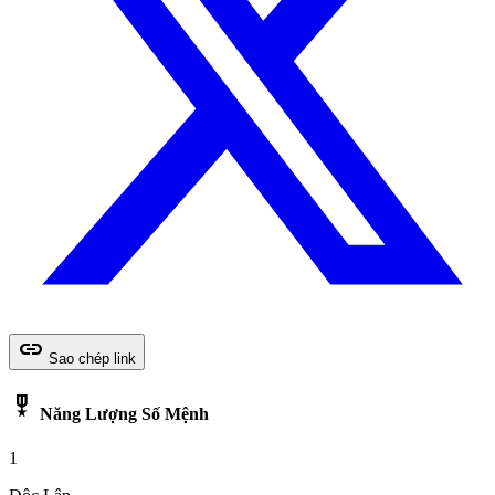
link
Sao chép link
military_tech
Năng Lượng Số Mệnh
1