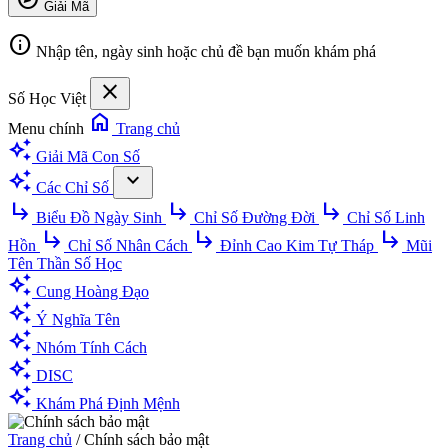
Giải Mã
info
Nhập tên, ngày sinh hoặc chủ đề bạn muốn khám phá
close
Số Học Việt
home
Menu chính
Trang chủ
auto_awesome
Giải Mã Con Số
auto_awesome
expand_more
Các Chỉ Số
subdirectory_arrow_right
subdirectory_arrow_right
subdirectory_arrow_right
Biểu Đồ Ngày Sinh
Chỉ Số Đường Đời
Chỉ Số Linh
subdirectory_arrow_right
subdirectory_arrow_right
subdirectory_arrow_right
Hồn
Chỉ Số Nhân Cách
Đỉnh Cao Kim Tự Tháp
Mũi
Tên Thần Số Học
auto_awesome
Cung Hoàng Đạo
auto_awesome
Ý Nghĩa Tên
auto_awesome
Nhóm Tính Cách
auto_awesome
DISC
auto_awesome
Khám Phá Định Mệnh
Trang chủ
/
Chính sách bảo mật