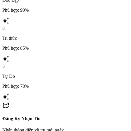
Độc Lập
Phù hợp: 90%
auto_awesome
8
Tri thức
Phù hợp: 85%
auto_awesome
5
Tự Do
Phù hợp: 78%
auto_awesome
mark_email_read
Đăng Ký Nhận Tin
Nhận thông điệp vũ trụ mỗi ngày.