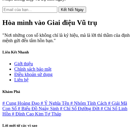
Kết Nối Ngay
Hòa mình vào
Giai điệu Vũ trụ
"Nơi những con số không chỉ là ký hiệu, mà là lời thì thầm của định
mệnh gửi đến tâm hồn bạn."
Liên Kết Nhanh
Giới thiệu
Chính sách bảo mật
Điều khoản sử dụng
Liên hệ
Khám Phá
# Cung Hoàng Đạo
# Ý Nghĩa Tên
# Nhóm Tính Cách
# Giải Mã
Con Số
# Biểu Đồ Ngày Sinh
# Chỉ Số Đường Đời
# Chỉ Số Linh
Hồn
# Đỉnh Cao Kim Tự Tháp
Lời mời từ các vì sao