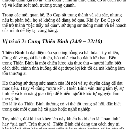
vệ và kiểm soát môi trường xung quanh.
Trong các mối quan hệ, Bọ Cạp rất trung thành và sâu sắc, nhưng
nếu bị phản bội, họ sẽ không dễ dàng bỏ qua. Khi ấy, Bọ Cạp có
thể trở thành “bậc thầy trả đũa”, sử dụng sự thông minh và kế hoạch
của mình để lấy lại công bằng.
Vị trí số 2: Cung Thiên Bình (24/9 – 22/10)
Thiên Bình
là đại diện của sự công bằng và hài hòa. Tuy nhiên,
đừng để vẻ ngoài lịch thiệp, hòa nhã của họ đánh lừa bạn. Bên
trong Thiên Bình là một chiến lược gia thực thụ – người luôn biết
cách điều chỉnh tình huống để đạt được lợi ích tối đa mà không làm
tổn thương ai.
Họ thường sử dụng sức mạnh của lời nói và sự duyên dáng để đạt
mục tiêu. Thay vì dùng “mưu kế”, Thiên Bình vận dụng tâm lý, sự
tinh tế và khả năng giao tiếp để khiến người khác tự nguyện làm
theo ý họ.
Đó là lý do Thiên Bình thường có vị thế tốt trong xã hội, đặc biệt
trong các mối quan hệ xã giao hoặc nghề nghiệp.
Tuy nhiên, đôi khi sự khéo léo này khiến họ bị cho là “toan tính”
hay “giả tạo”. Trên thực tế, Thiên Bình chỉ đang tìm cách duy trì