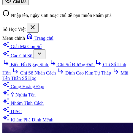
Giải Mã
info
Nhập tên, ngày sinh hoặc chủ đề bạn muốn khám phá
close
Số Học Việt
home
Menu chính
Trang chủ
auto_awesome
Giải Mã Con Số
auto_awesome
expand_more
Các Chỉ Số
subdirectory_arrow_right
subdirectory_arrow_right
subdirectory_arrow_right
Biểu Đồ Ngày Sinh
Chỉ Số Đường Đời
Chỉ Số Linh
subdirectory_arrow_right
subdirectory_arrow_right
subdirectory_arrow_right
Hồn
Chỉ Số Nhân Cách
Đỉnh Cao Kim Tự Tháp
Mũi
Tên Thần Số Học
auto_awesome
Cung Hoàng Đạo
auto_awesome
Ý Nghĩa Tên
auto_awesome
Nhóm Tính Cách
auto_awesome
DISC
auto_awesome
Khám Phá Định Mệnh