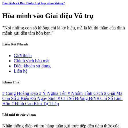
Bảo Bình và Bảo Bình có gì hợp nhau không?
Hòa mình vào
Giai điệu Vũ trụ
"Nơi những con số không chỉ là ký hiệu, mà là lời thì thầm của định
mệnh gửi đến tâm hồn bạn."
Liên Kết Nhanh
Giới thiệu
Chính sách bảo mật
Điều khoản sử dụng
Liên hệ
Khám Phá
# Cung Hoàng Đạo
# Ý Nghĩa Tên
# Nhóm Tính Cách
# Giải Mã
Con Số
# Biểu Đồ Ngày Sinh
# Chỉ Số Đường Đời
# Chỉ Số Linh
Hồn
# Đỉnh Cao Kim Tự Tháp
Lời mời từ các vì sao
Nhận thông điệp vũ trụ hàng tuần gửi trực tiếp đến tiềm thức của