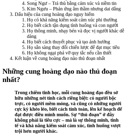
Song Ngư – Trả thù bằng cảm xúc và niềm tin
Kim Ngưu – Phản ứng âm thầm nhưng dai dẳng
Dấu hiệu của cung hoàng đạo nguy hiểm
Họ có khả năng kiểm soát cảm xúc phi thường
Họ biết cách tận dụng tình huống và con người
Họ thông minh, nhạy bén và đọc vị người khác dễ
dàng
Họ biết cách thuyết phục và tạo ảnh hưởng
Họ sẵn sàng thay đổi chiến lược để đạt mục tiêu
Họ không ngại phá vỡ quy tắc nếu cần thiết
Kết luận về cung hoàng đạo nào thủ đoạn nhất
Những cung hoàng đạo nào thủ đoạn
nhất?
Trong chiêm tinh học, mỗi cung hoàng đạo đều sở
hữu những nét tính cách riêng biệt: có người bộc
trực, có người mềm mỏng, và cũng có những người
cực kỳ khéo léo, biết cách tính toán, lên kế hoạch để
đạt được điều mình muốn. Sự “thủ đoạn” ở đây
không phải là tiêu cực – mà là sự thông minh, tinh
tế và khả năng kiểm soát cảm xúc, tình huống vượt
trội hơn người khác.