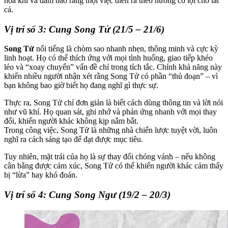
hòa khí và đảm bảo rằng mọi việc diễn ra theo hướng có lợi cho tất
cả.
Vị trí số 3: Cung Song Tử (21/5 – 21/6)
Song Tử
nổi tiếng là chòm sao nhanh nhẹn, thông minh và cực kỳ
linh hoạt. Họ có thể thích ứng với mọi tình huống, giao tiếp khéo
léo và “xoay chuyển” vấn đề chỉ trong tích tắc. Chính khả năng này
khiến nhiều người nhận xét rằng Song Tử có phần “thủ đoạn” – vì
bạn không bao giờ biết họ đang nghĩ gì thực sự.
Thực ra, Song Tử chỉ đơn giản là biết cách dùng thông tin và lời nói
như vũ khí. Họ quan sát, ghi nhớ và phản ứng nhanh với mọi thay
đổi, khiến người khác không kịp nắm bắt.
Trong công việc, Song Tử là những nhà chiến lược tuyệt vời, luôn
nghĩ ra cách sáng tạo để đạt được mục tiêu.
Tuy nhiên, mặt trái của họ là sự thay đổi chóng vánh – nếu không
cân bằng được cảm xúc, Song Tử có thể khiến người khác cảm thấy
bị “lừa” hay khó đoán.
Vị trí số 4: Cung Song Ngư (19/2 – 20/3)