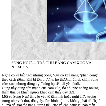
SONG NGƯ — TRẢ THÙ BẰNG CẢM XÚC VÀ
NIỀM TIN
Nghe có vẻ bất ngờ, nhưng Song Ngư có khả năng “phản công”
theo cách riêng. Khi bị tổn thương, họ thường rút lui, chìm trong
cảm xúc, nhưng đừng nghĩ rằng họ sẽ mãi yếu đuối.
Cung này dùng sức mạnh của cảm xúc, lời nói nhẹ nhàng nhưng
thấm thía để khiến người khác cảm thấy day dứt.
Một số Song Ngư tin vào yếu tố tâm linh hoặc nghi thức tượng
trưng như viết thư, đốt giấy, làm hình nộm… không phải để “hại”
ai, mà để giải tỏa năng lượng tiêu cực và cân bằng lại bản thân.