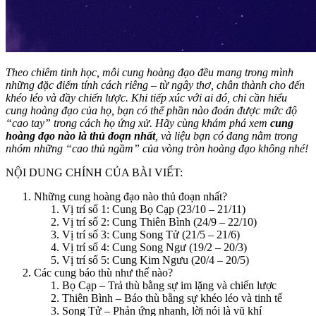
Theo chiêm tinh học, mỗi cung hoàng đạo đều mang trong mình
những đặc điểm tính cách riêng – từ ngây thơ, chân thành cho đến
khéo léo và đầy chiến lược. Khi tiếp xúc với ai đó, chỉ cần hiểu
cung hoàng đạo của họ, bạn có thể phần nào đoán được mức độ
“cao tay” trong cách họ ứng xử. Hãy cùng khám phá xem
cung
hoàng đạo nào là thủ đoạn nhất
, và liệu bạn có đang nằm trong
nhóm những “cao thủ ngầm” của vòng tròn hoàng đạo không nhé!
NỘI DUNG CHÍNH CỦA BÀI VIẾT:
Những cung hoàng đạo nào thủ đoạn nhất?
Vị trí số 1: Cung Bọ Cạp (23/10 – 21/11)
Vị trí số 2: Cung Thiên Bình (24/9 – 22/10)
Vị trí số 3: Cung Song Tử (21/5 – 21/6)
Vị trí số 4: Cung Song Ngư (19/2 – 20/3)
Vị trí số 5: Cung Kim Ngưu (20/4 – 20/5)
Các cung báo thù như thế nào?
Bọ Cạp – Trả thù bằng sự im lặng và chiến lược
Thiên Bình – Báo thù bằng sự khéo léo và tinh tế
Song Tử – Phản ứng nhanh, lời nói là vũ khí