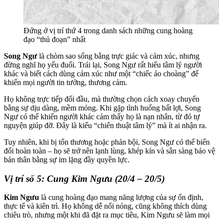
Đứng ở vị trí thứ 4 trong danh sách những cung hoàng
đạo “thủ đoạn” nhất
Song Ngư
là chòm sao sống bằng trực giác và cảm xúc, nhưng
đừng nghĩ họ yếu đuối. Trái lại, Song Ngư rất hiểu tâm lý người
khác và biết cách dùng cảm xúc như một “chiếc áo choàng” để
khiến mọi người tin tưởng, thương cảm.
Họ không trực tiếp đối đầu, mà thường chọn cách xoay chuyển
bằng sự dịu dàng, mềm mỏng. Khi gặp tình huống bất lợi, Song
Ngư có thể khiến người khác cảm thấy họ là nạn nhân, từ đó tự
nguyện giúp đỡ. Đây là kiểu “chiến thuật tâm lý” mà ít ai nhận ra.
Tuy nhiên, khi bị tổn thương hoặc phản bội, Song Ngư có thể biến
đổi hoàn toàn – họ sẽ trở nên lạnh lùng, khép kín và sẵn sàng bảo vệ
bản thân bằng sự im lặng đầy quyền lực.
Vị trí số 5: Cung Kim Ngưu (20/4 – 20/5)
Kim Ngưu
là cung hoàng đạo mang năng lượng của sự ổn định,
thực tế và kiên trì. Họ không dễ nổi nóng, cũng không thích dùng
chiêu trò, nhưng một khi đã đặt ra mục tiêu, Kim Ngưu sẽ làm mọi