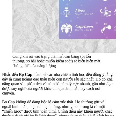
Cung khi rơi vào trạng thái mất cân bằng (bị tổn
thương, sợ hãi hoặc muốn kiểm soát) sẽ biểu hiện mặt
“bóng tối” của năng lượng
Nhắc đến
Bọ Cạp
, hầu hết các nhà chiêm tinh học đều đồng ý rằng
đây là cung hoàng đạo thấu hiểu con người sâu sắc nhất. Họ có khả
năng quan sát, phân tích và nắm bắt tâm lý cực nhanh, gần như đọc
được suy nghĩ của người khác chỉ qua ánh mắt hay cách nói
chuyện.
Bọ Cạp không dễ dàng bộc lộ cảm xúc thật. Họ thường giữ vẻ
ngoài bình thản, thậm chí lạnh lùng, nhưng bên trong là cả một
“chiến lược” được tính toán tỉ mỉ. Chính điều này khiến người khác
thường đánh giá họ là “thủ đoạn”, nhưng thực chất, đó là cách họ tự