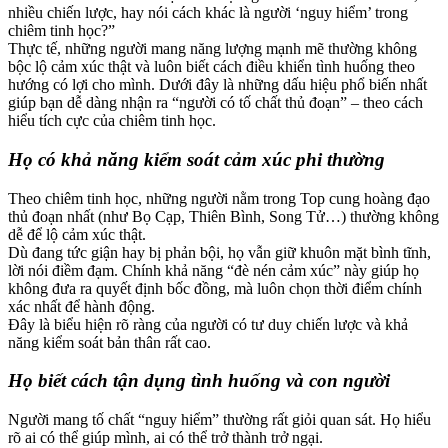
nhiều chiến lược, hay nói cách khác là người ‘nguy hiểm’ trong
chiêm tinh học?”
Thực tế, những người mang năng lượng mạnh mẽ thường không
bộc lộ cảm xúc thật và luôn biết cách điều khiển tình huống theo
hướng có lợi cho mình. Dưới đây là những dấu hiệu phổ biến nhất
giúp bạn dễ dàng nhận ra “người có tố chất thủ đoạn” – theo cách
hiểu tích cực của chiêm tinh học.
Họ có khả năng kiểm soát cảm xúc phi thường
Theo chiêm tinh học, những người nằm trong Top cung hoàng đạo
thủ đoạn nhất (như Bọ Cạp, Thiên Bình, Song Tử…) thường không
dễ để lộ cảm xúc thật.
Dù đang tức giận hay bị phản bội, họ vẫn giữ khuôn mặt bình tĩnh,
lời nói điềm đạm. Chính khả năng “đè nén cảm xúc” này giúp họ
không đưa ra quyết định bốc đồng, mà luôn chọn thời điểm chính
xác nhất để hành động.
Đây là biểu hiện rõ ràng của người có tư duy chiến lược và khả
năng kiểm soát bản thân rất cao.
Họ biết cách tận dụng tình huống và con người
Người mang tố chất “nguy hiểm” thường rất giỏi quan sát. Họ hiểu
rõ ai có thể giúp mình, ai có thể trở thành trở ngại.