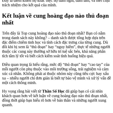
Đây là điểm khiến họ khác biệt: họ dám nghĩ, dám làm, và biết chịu
trách nhiệm cho kết quả của mình.
Kết luận về cung hoàng đạo nào thủ đoạn
nhất
Trên đây là Top cung hoàng đạo nào thủ đoạn nhất? Bạn có nằm
trong danh sách này không? – danh sách được tổng hợp dựa trên
đặc điểm chiêm tinh học và tính cách đặc trưng của từng cung. Dù
đôi khi bị xem là “thủ đoạn” hay “nguy hiểm”, thực tế những người
thuộc các cung này thường sở hữu trí tuệ sắc bén, khả năng phân
tích tâm lý tốt và biết cách kiểm soát tình huống hiệu quả.
Điều quan trọng là hiểu rằng, mức độ “thủ đoạn” hay “cao tay” của
mỗi người còn phụ thuộc vào môi trường sống, trải nghiệm và cảm
xúc cá nhân. Không phải ai thuộc nhóm này cũng tiêu cực hay xấu
xa – nhiều người chỉ đơn giản là biết tự bảo vệ mình và xử lý vấn đề
một cách thông minh.
Hy vọng rằng bài viết từ
Thần Số Học
đã giúp bạn có cái nhìn
khách quan hơn về kết luận về cung hoàng đạo nào thủ đoạn nhất,
đồng thời giúp bạn hiểu rõ hơn về bản thân và những người xung
quanh.