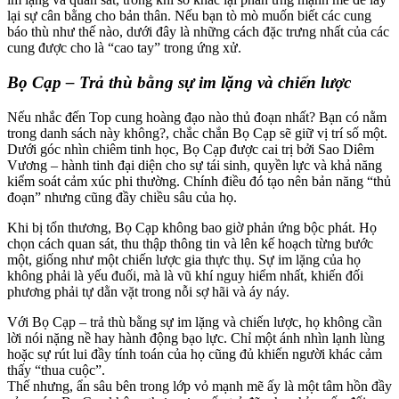
lại sự cân bằng cho bản thân. Nếu bạn tò mò muốn biết các cung
báo thù như thế nào, dưới đây là những cách đặc trưng nhất của các
cung được cho là “cao tay” trong ứng xử.
Bọ Cạp – Trả thù bằng sự im lặng và chiến lược
Nếu nhắc đến Top cung hoàng đạo nào thủ đoạn nhất? Bạn có nằm
trong danh sách này không?, chắc chắn Bọ Cạp sẽ giữ vị trí số một.
Dưới góc nhìn chiêm tinh học, Bọ Cạp được cai trị bởi Sao Diêm
Vương – hành tinh đại diện cho sự tái sinh, quyền lực và khả năng
kiểm soát cảm xúc phi thường. Chính điều đó tạo nên bản năng “thủ
đoạn” nhưng cũng đầy chiều sâu của họ.
Khi bị tổn thương, Bọ Cạp không bao giờ phản ứng bộc phát. Họ
chọn cách quan sát, thu thập thông tin và lên kế hoạch từng bước
một, giống như một chiến lược gia thực thụ. Sự im lặng của họ
không phải là yếu đuối, mà là vũ khí nguy hiểm nhất, khiến đối
phương phải tự dằn vặt trong nỗi sợ hãi và áy náy.
Với Bọ Cạp – trả thù bằng sự im lặng và chiến lược, họ không cần
lời nói nặng nề hay hành động bạo lực. Chỉ một ánh nhìn lạnh lùng
hoặc sự rút lui đầy tính toán của họ cũng đủ khiến người khác cảm
thấy “thua cuộc”.
Thế nhưng, ẩn sâu bên trong lớp vỏ mạnh mẽ ấy là một tâm hồn đầy