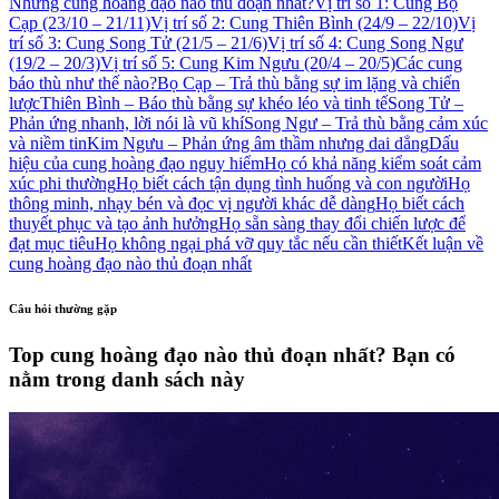
Những cung hoàng đạo nào thủ đoạn nhất?
Vị trí số 1: Cung Bọ
Cạp (23/10 – 21/11)
Vị trí số 2: Cung Thiên Bình (24/9 – 22/10)
Vị
trí số 3: Cung Song Tử (21/5 – 21/6)
Vị trí số 4: Cung Song Ngư
(19/2 – 20/3)
Vị trí số 5: Cung Kim Ngưu (20/4 – 20/5)
Các cung
báo thù như thế nào?
Bọ Cạp – Trả thù bằng sự im lặng và chiến
lược
Thiên Bình – Báo thù bằng sự khéo léo và tinh tế
Song Tử –
Phản ứng nhanh, lời nói là vũ khí
Song Ngư – Trả thù bằng cảm xúc
và niềm tin
Kim Ngưu – Phản ứng âm thầm nhưng dai dẳng
Dấu
hiệu của cung hoàng đạo nguy hiểm
Họ có khả năng kiểm soát cảm
xúc phi thường
Họ biết cách tận dụng tình huống và con người
Họ
thông minh, nhạy bén và đọc vị người khác dễ dàng
Họ biết cách
thuyết phục và tạo ảnh hưởng
Họ sẵn sàng thay đổi chiến lược để
đạt mục tiêu
Họ không ngại phá vỡ quy tắc nếu cần thiết
Kết luận về
cung hoàng đạo nào thủ đoạn nhất
Câu hỏi thường gặp
Top cung hoàng đạo nào thủ đoạn nhất? Bạn có
nằm trong danh sách này