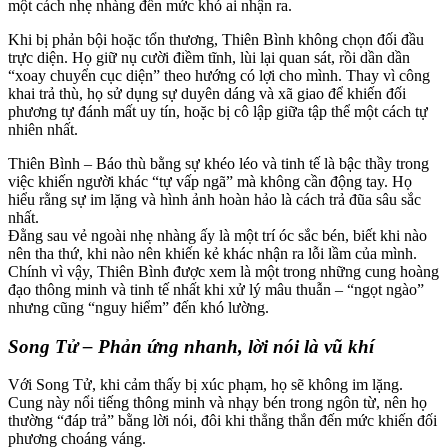
một cách nhẹ nhàng đến mức khó ai nhận ra.
Khi bị phản bội hoặc tổn thương, Thiên Bình không chọn đối đầu
trực diện. Họ giữ nụ cười điềm tĩnh, lùi lại quan sát, rồi dần dần
“xoay chuyển cục diện” theo hướng có lợi cho mình. Thay vì công
khai trả thù, họ sử dụng sự duyên dáng và xã giao để khiến đối
phương tự đánh mất uy tín, hoặc bị cô lập giữa tập thể một cách tự
nhiên nhất.
Thiên Bình – Báo thù bằng sự khéo léo và tinh tế là bậc thầy trong
việc khiến người khác “tự vấp ngã” mà không cần động tay. Họ
hiểu rằng sự im lặng và hình ảnh hoàn hảo là cách trả đũa sâu sắc
nhất.
Đằng sau vẻ ngoài nhẹ nhàng ấy là một trí óc sắc bén, biết khi nào
nên tha thứ, khi nào nên khiến kẻ khác nhận ra lỗi lầm của mình.
Chính vì vậy, Thiên Bình được xem là một trong những cung hoàng
đạo thông minh và tinh tế nhất khi xử lý mâu thuẫn – “ngọt ngào”
nhưng cũng “nguy hiểm” đến khó lường.
Song Tử – Phản ứng nhanh, lời nói là vũ khí
Với Song Tử, khi cảm thấy bị xúc phạm, họ sẽ không im lặng.
Cung này nổi tiếng thông minh và nhạy bén trong ngôn từ, nên họ
thường “đáp trả” bằng lời nói, đôi khi thẳng thắn đến mức khiến đối
phương choáng váng.