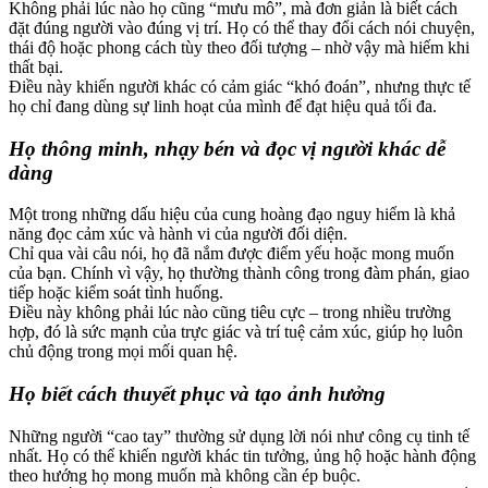
Không phải lúc nào họ cũng “mưu mô”, mà đơn giản là biết cách
đặt đúng người vào đúng vị trí. Họ có thể thay đổi cách nói chuyện,
thái độ hoặc phong cách tùy theo đối tượng – nhờ vậy mà hiếm khi
thất bại.
Điều này khiến người khác có cảm giác “khó đoán”, nhưng thực tế
họ chỉ đang dùng sự linh hoạt của mình để đạt hiệu quả tối đa.
Họ thông minh, nhạy bén và đọc vị người khác dễ
dàng
Một trong những dấu hiệu của cung hoàng đạo nguy hiểm là khả
năng đọc cảm xúc và hành vi của người đối diện.
Chỉ qua vài câu nói, họ đã nắm được điểm yếu hoặc mong muốn
của bạn. Chính vì vậy, họ thường thành công trong đàm phán, giao
tiếp hoặc kiểm soát tình huống.
Điều này không phải lúc nào cũng tiêu cực – trong nhiều trường
hợp, đó là sức mạnh của trực giác và trí tuệ cảm xúc, giúp họ luôn
chủ động trong mọi mối quan hệ.
Họ biết cách thuyết phục và tạo ảnh hưởng
Những người “cao tay” thường sử dụng lời nói như công cụ tinh tế
nhất. Họ có thể khiến người khác tin tưởng, ủng hộ hoặc hành động
theo hướng họ mong muốn mà không cần ép buộc.