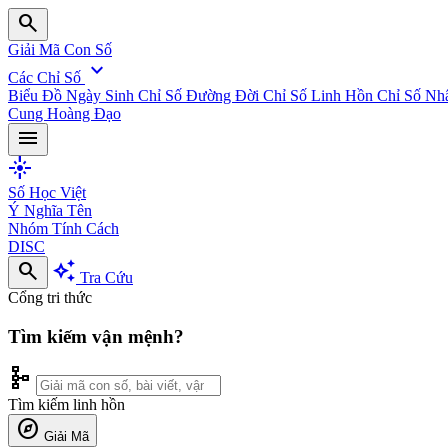
search
Giải Mã Con Số
expand_more
Các Chỉ Số
Biểu Đồ Ngày Sinh
Chỉ Số Đường Đời
Chỉ Số Linh Hồn
Chỉ Số Nh
Cung Hoàng Đạo
menu
flare
Số Học Việt
Ý Nghĩa Tên
Nhóm Tính Cách
DISC
search
auto_awesome
Tra Cứu
Cổng tri thức
Tìm kiếm vận mệnh?
schema
Tìm kiếm linh hồn
explore
Giải Mã