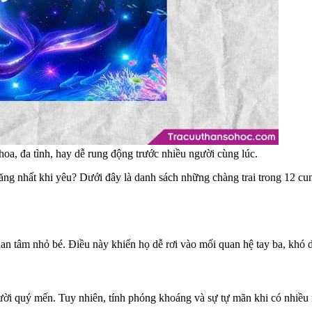
oa, đa tình, hay dễ rung động trước nhiều người cùng lúc.
g nhất khi yêu? Dưới đây là danh sách những chàng trai trong 12 cun
n tâm nhỏ bé. Điều này khiến họ dễ rơi vào mối quan hệ tay ba, khó dứ
gười quý mến. Tuy nhiên, tính phóng khoáng và sự tự mãn khi có nhiều 