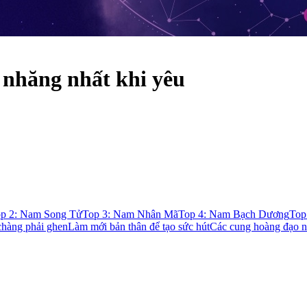
 nhăng nhất khi yêu
p 2: Nam Song Tử
Top 3: Nam Nhân Mã
Top 4: Nam Bạch Dương
Top
chàng phải ghen
Làm mới bản thân để tạo sức hút
Các cung hoàng đạo n