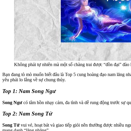
Không phải tự nhiên mà một số chàng trai được “đồn đại” đào h
Bạn đang tò mò muốn biết đâu là Top 5 cung hoàng đạo nam lăng nhăn
yêu phải lo lắng về sự chung thủy.
Top 1: Nam Song Ngư
Song Ngư
có tâm hồn nhạy cảm, đa tình và dễ rung động trước sự qua
Top 2: Nam Song Tử
Song Tử
vui vẻ, hoạt bát và giao tiếp giỏi nên thường được nhiều n
mang danh “lăng nhăng”.