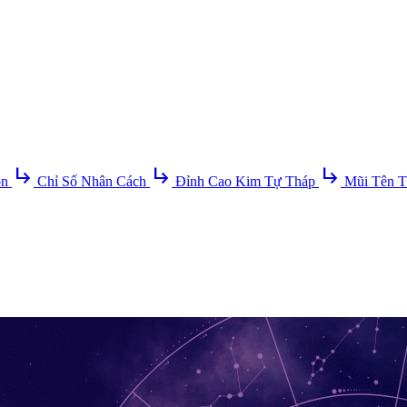
subdirectory_arrow_right
subdirectory_arrow_right
subdirectory_arrow_right
ồn
Chỉ Số Nhân Cách
Đỉnh Cao Kim Tự Tháp
Mũi Tên T