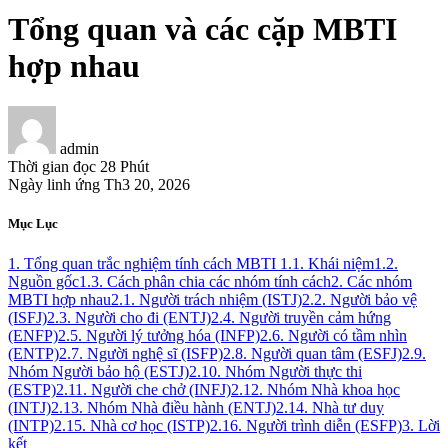
Tổng quan và các cặp MBTI
hợp nhau
admin
Thời gian đọc
28 Phút
Ngày linh ứng
Th3 20, 2026
Mục Lục
1. Tổng quan trắc nghiệm tính cách MBTI
1.1. Khái niệm
1.2.
Nguồn gốc
1.3. Cách phân chia các nhóm tính cách
2. Các nhóm
MBTI hợp nhau
2.1. Người trách nhiệm (ISTJ)
2.2. Người bảo vệ
(ISFJ)
2.3. Người cho đi (ENTJ)
2.4. Người truyền cảm hứng
(ENFP)
2.5. Người lý tưởng hóa (INFP)
2.6. Người có tầm nhìn
(ENTP)
2.7. Người nghệ sĩ (ISFP)
2.8. Người quan tâm (ESFJ)
2.9.
Nhóm Người bảo hộ (ESTJ)
2.10. Nhóm Người thực thi
(ESTP)
2.11. Người che chở (INFJ)
2.12. Nhóm Nhà khoa học
(INTJ)
2.13. Nhóm Nhà điều hành (ENTJ)
2.14. Nhà tư duy
(INTP)
2.15. Nhà cơ học (ISTP)
2.16. Người trình diễn (ESFP)
3. Lời
kết