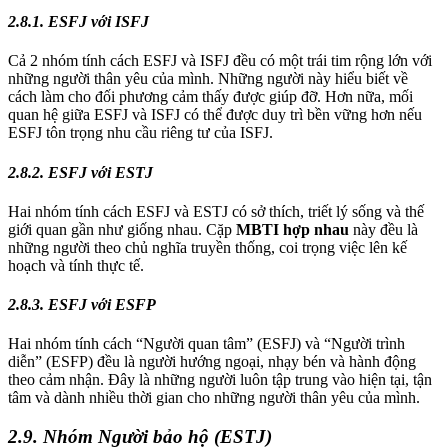
2.8.1. ESFJ với ISFJ
Cả 2 nhóm tính cách ESFJ và ISFJ đều có một trái tim rộng lớn với
những người thân yêu của mình. Những người này hiểu biết về
cách làm cho đối phương cảm thấy được giúp đỡ. Hơn nữa, mối
quan hệ giữa ESFJ và ISFJ có thể được duy trì bền vững hơn nếu
ESFJ tôn trọng nhu cầu riêng tư của ISFJ.
2.8.2. ESFJ với ESTJ
Hai nhóm tính cách ESFJ và ESTJ có sở thích, triết lý sống và thế
giới quan gần như giống nhau. Cặp
MBTI hợp nhau
này đều là
những người theo chủ nghĩa truyền thống, coi trọng việc lên kế
hoạch và tính thực tế.
2.8.3. ESFJ với ESFP
Hai nhóm tính cách “Người quan tâm” (ESFJ) và “Người trình
diễn” (ESFP) đều là người hướng ngoại, nhạy bén và hành động
theo cảm nhận. Đây là những người luôn tập trung vào hiện tại, tận
tâm và dành nhiều thời gian cho những người thân yêu của mình.
2.9. Nhóm Người bảo hộ (ESTJ)