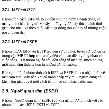
2.7.1. ISFP với ISTP
Nhóm tính cách ISFP và ISTP đều có định hướng hành động và
mang tính chất riêng tư. Vì vậy, những người này thích dành thời
gian cho nhau và theo đuổi các hoạt động thú vị thay vì những cuộc
nói chuyện dài.
2.7.2. ISFP với ESFP
Nhóm người ISFP với ESFP tạo nên sự phù hợp tuyệt vời bởi cả hai
trong cặp
MBTI hợp nhau
này đều có quan điểm giống nhau về
cuộc sống. Hai nhóm người này đều sống vì hiện tại, thích những
mối quan tâm thực tế hơn là những lời nói suông.
Bên cạnh đó, 2 nhóm tính cách ISFP và ESFP đều có nhận thức về
mặt cảm xúc. Vậy nên khi có tranh chấp xảy ra, 2 người cũng có
khả năng giải quyết một cách tế nhị, có cân nhắc trước sau.
2.8. Người quan tâm (ESFJ)
Nhóm “Người quan tâm” (ESFJ) có khả năng tương thích với các
nhóm tính cách
ISFJ
, ESTJ và ESFP.