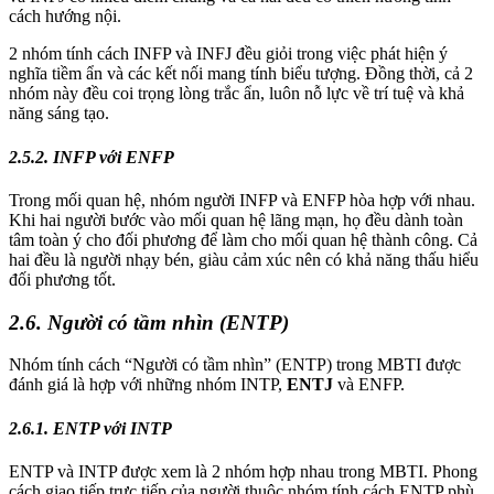
cách hướng nội.
2 nhóm tính cách INFP và INFJ đều giỏi trong việc phát hiện ý
nghĩa tiềm ẩn và các kết nối mang tính biểu tượng. Đồng thời, cả 2
nhóm này đều coi trọng lòng trắc ẩn, luôn nỗ lực về trí tuệ và khả
năng sáng tạo.
2.5.2. INFP với ENFP
Trong mối quan hệ, nhóm người INFP và ENFP hòa hợp với nhau.
Khi hai người bước vào mối quan hệ lãng mạn, họ đều dành toàn
tâm toàn ý cho đối phương để làm cho mối quan hệ thành công. Cả
hai đều là người nhạy bén, giàu cảm xúc nên có khả năng thấu hiểu
đối phương tốt.
2.6. Người có tầm nhìn (ENTP)
Nhóm tính cách “Người có tầm nhìn” (ENTP) trong MBTI được
đánh giá là hợp với những nhóm INTP,
ENTJ
và ENFP.
2.6.1. ENTP với INTP
ENTP và INTP được xem là 2 nhóm hợp nhau trong MBTI. Phong
cách giao tiếp trực tiếp của người thuộc nhóm tính cách ENTP phù