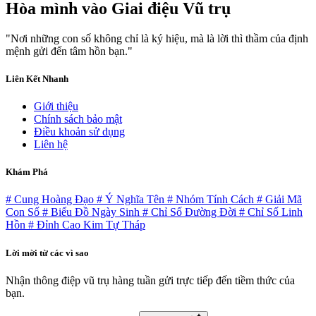
Hòa mình vào
Giai điệu Vũ trụ
"Nơi những con số không chỉ là ký hiệu, mà là lời thì thầm của định
mệnh gửi đến tâm hồn bạn."
Liên Kết Nhanh
Giới thiệu
Chính sách bảo mật
Điều khoản sử dụng
Liên hệ
Khám Phá
# Cung Hoàng Đạo
# Ý Nghĩa Tên
# Nhóm Tính Cách
# Giải Mã
Con Số
# Biểu Đồ Ngày Sinh
# Chỉ Số Đường Đời
# Chỉ Số Linh
Hồn
# Đỉnh Cao Kim Tự Tháp
Lời mời từ các vì sao
Nhận thông điệp vũ trụ hàng tuần gửi trực tiếp đến tiềm thức của
bạn.