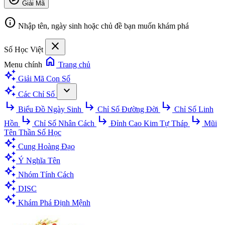
Giải Mã
info
Nhập tên, ngày sinh hoặc chủ đề bạn muốn khám phá
close
Số Học Việt
home
Menu chính
Trang chủ
auto_awesome
Giải Mã Con Số
auto_awesome
expand_more
Các Chỉ Số
subdirectory_arrow_right
subdirectory_arrow_right
subdirectory_arrow_right
Biểu Đồ Ngày Sinh
Chỉ Số Đường Đời
Chỉ Số Linh
subdirectory_arrow_right
subdirectory_arrow_right
subdirectory_arrow_right
Hồn
Chỉ Số Nhân Cách
Đỉnh Cao Kim Tự Tháp
Mũi
Tên Thần Số Học
auto_awesome
Cung Hoàng Đạo
auto_awesome
Ý Nghĩa Tên
auto_awesome
Nhóm Tính Cách
auto_awesome
DISC
auto_awesome
Khám Phá Định Mệnh