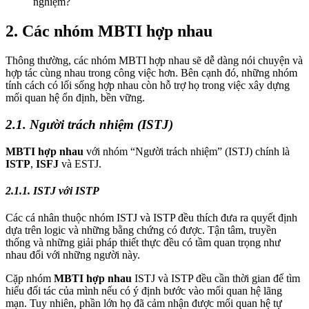
nghiệm?
2. Các nhóm MBTI hợp nhau
Thông thường, các nhóm MBTI hợp nhau sẽ dễ dàng nói chuyện và
hợp tác cùng nhau trong công việc hơn. Bên cạnh đó, những nhóm
tính cách có lối sống hợp nhau còn hỗ trợ họ trong việc xây dựng
mối quan hệ ổn định, bền vững.
2.1. Người trách nhiệm (ISTJ)
MBTI hợp nhau
với nhóm “Người trách nhiệm” (ISTJ) chính là
ISTP
,
ISFJ
và ESTJ.
2.1.1. ISTJ với ISTP
Các cá nhân thuộc nhóm ISTJ và ISTP đều thích đưa ra quyết định
dựa trên logic và những bằng chứng có được. Tận tâm, truyền
thống và những giải pháp thiết thực đều có tầm quan trọng như
nhau đối với những người này.
Cặp nhóm
MBTI hợp nhau
ISTJ và ISTP đều cần thời gian để tìm
hiểu đối tác của mình nếu có ý định bước vào mối quan hệ lãng
mạn. Tuy nhiên, phần lớn họ đã cảm nhận được mối quan hệ tự