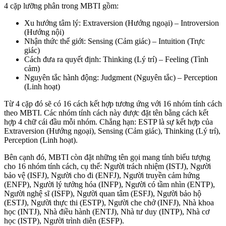
4 cặp lưỡng phân trong MBTI gồm:
Xu hướng tâm lý: Extraversion (Hướng ngoại) – Introversion
(Hướng nội)
Nhận thức thế giới: Sensing (Cảm giác) – Intuition (Trực
giác)
Cách đưa ra quyết định: Thinking (Lý trí) – Feeling (Tình
cảm)
Nguyên tắc hành động: Judgment (Nguyên tắc) – Perception
(Linh hoạt)
Từ 4 cặp đó sẽ có 16 cách kết hợp tương ứng với 16 nhóm tính cách
theo MBTI. Các nhóm tính cách này được đặt tên bằng cách kết
hợp 4 chữ cái đầu mỗi nhóm. Chẳng hạn: ESTP là sự kết hợp của
Extraversion (Hướng ngoại), Sensing (Cảm giác), Thinking (Lý trí),
Perception (Linh hoạt).
Bên cạnh đó, MBTI còn đặt những tên gọi mang tính biểu tượng
cho 16 nhóm tính cách, cụ thể: Người trách nhiệm (ISTJ), Người
bảo vệ (ISFJ), Người cho đi (ENFJ), Người truyền cảm hứng
(ENFP), Người lý tưởng hóa (INFP), Người có tầm nhìn (ENTP),
Người nghệ sĩ (ISFP), Người quan tâm (ESFJ), Người bảo hộ
(ESTJ), Người thực thi (ESTP), Người che chở (INFJ), Nhà khoa
học (INTJ), Nhà điều hành (ENTJ), Nhà tư duy (INTP), Nhà cơ
học (ISTP), Người trình diễn (ESFP).