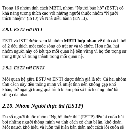
Trong 16 nhóm tính cách MBTI, nhóm “Người bảo hộ” (ESTJ) có
khả năng tương thích cao với những người thuộc nhóm “Người
trách nhiệm” (ISTJ) và Nhà điều hành (ENTJ).
2.9.1. ESTJ với ISTJ
ESTJ và ISTJ được xem là nhóm
MBTI hợp nhau
về tính cách bởi
cả 2 đều thích một cuộc sống có trật tự và tổ chức. Hơn nữa, hai
nhóm người này có kết tạo mối quan hệ bền vững vì họ tôn trọng sự
trung thực và trung thành trong mối quan hệ.
2.9.2. ESTJ với ENTJ
Mối quan hệ giữa ESTJ và ENTJ được đánh giá là tốt. Cả hai nhóm
tính cách này đều thông minh và nhiệt tình nên không gặp khó
khăn, trở ngại gì trong quá trình khám phá sở thích cũng như lối
sống của nhau.
2.10. Nhóm Người thực thi (ESTP)
Đa số người thuộc nhóm “Người thực thi” (ESTP) đều bị cuốn hút
bởi những người thông minh và tính cách có chút bí ẩn, khó đoán.
Một người khó hiểu và luôn thể hiện bản thân một cách lôi cuốn sẽ