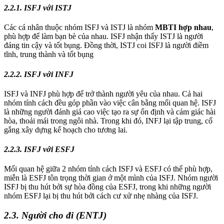
2.2.1. ISFJ với ISTJ
Các cá nhân thuộc nhóm ISFJ và ISTJ là nhóm
MBTI hợp nhau
,
phù hợp để làm bạn bè của nhau. ISFJ nhận thấy ISTJ là người
đáng tin cậy và tốt bụng. Đồng thời, ISTJ coi ISFJ là người điềm
tĩnh, trung thành và tốt bụng
2.2.2. ISFJ với INFJ
ISFJ và INFJ phù hợp để trở thành người yêu của nhau. Cả hai
nhóm tính cách đều góp phần vào việc cân bằng mối quan hệ. ISFJ
là những người đánh giá cao việc tạo ra sự ổn định và cảm giác hài
hòa, thoải mái trong ngôi nhà. Trong khi đó, INFJ lại tập trung, cố
gắng xây dựng kế hoạch cho tương lai.
2.2.3. ISFJ với ESFJ
Mối quan hệ giữa 2 nhóm tính cách ISFJ và ESFJ có thể phù hợp,
miễn là ESFJ tôn trọng thời gian ở một mình của ISFJ. Nhóm người
ISFJ bị thu hút bởi sự hòa đồng của ESFJ, trong khi những người
nhóm ESFJ lại bị thu hút bởi cách cư xử nhẹ nhàng của ISFJ.
2.3. Người cho đi (ENTJ)