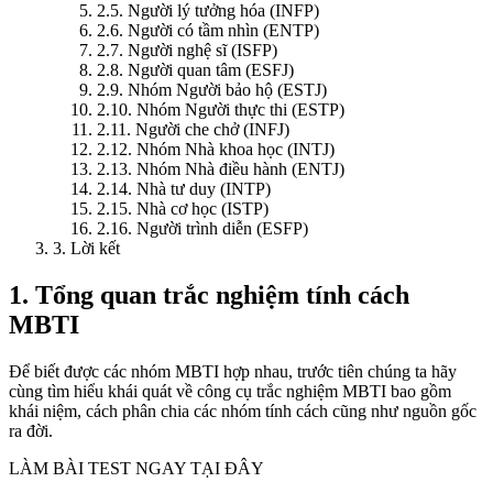
2.5. Người lý tưởng hóa (INFP)
2.6. Người có tầm nhìn (ENTP)
2.7. Người nghệ sĩ (ISFP)
2.8. Người quan tâm (ESFJ)
2.9. Nhóm Người bảo hộ (ESTJ)
2.10. Nhóm Người thực thi (ESTP)
2.11. Người che chở (INFJ)
2.12. Nhóm Nhà khoa học (INTJ)
2.13. Nhóm Nhà điều hành (ENTJ)
2.14. Nhà tư duy (INTP)
2.15. Nhà cơ học (ISTP)
2.16. Người trình diễn (ESFP)
3. Lời kết
1. Tổng quan trắc nghiệm tính cách
MBTI
Để biết được các nhóm MBTI hợp nhau, trước tiên chúng ta hãy
cùng tìm hiểu khái quát về công cụ trắc nghiệm MBTI bao gồm
khái niệm, cách phân chia các nhóm tính cách cũng như nguồn gốc
ra đời.
LÀM BÀI TEST NGAY TẠI ĐÂY