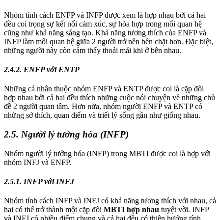
Nhóm tính cách ENFP và INFP được xem là hợp nhau bởi cả hai
đều coi trọng sự kết nối cảm xúc, sự hòa hợp trong mối quan hệ
cũng như khả năng sáng tạo. Khả năng tương thích của ENFP và
INFP làm mối quan hệ giữa 2 người trở nên bền chặt hơn. Đặc biệt,
những người này còn cảm thấy thoải mái khi ở bên nhau.
2.4.2. ENFP với ENTP
Những cá nhân thuộc nhóm ENFP và ENTP được coi là cặp đôi
hợp nhau bởi cả hai đều thích những cuộc nói chuyện về những chủ
đề 2 người quan tâm. Hơn nữa, nhóm người ENFP và ENTP có
những sở thích, quan điểm và triết lý sống gần như giống nhau.
2.5. Người lý tưởng hóa (INFP)
Nhóm người lý tưởng hóa (INFP) trong MBTI được coi là hợp với
nhóm INFJ và ENFP.
2.5.1. INFP với INFJ
Nhóm tính cách INFP và INFJ có khả năng tương thích với nhau, cả
hai có thể trở thành một cặp đôi
MBTI hợp nhau
tuyệt vời. INFP
và INFJ có nhiều điểm chung và cả hai đều có thiên hướng tính