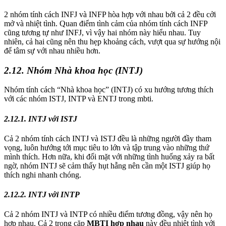
2 nhóm tính cách INFJ và INFP hòa hợp với nhau bởi cả 2 đều cởi
mở và nhiệt tình. Quan điểm tình cảm của nhóm tính cách INFP
cũng tương tự như INFJ, vì vậy hai nhóm này hiểu nhau. Tuy
nhiên, cả hai cũng nên thu hẹp khoảng cách, vượt qua sự hướng nội
để tâm sự với nhau nhiều hơn.
2.12. Nhóm Nhà khoa học (INTJ)
Nhóm tính cách “Nhà khoa học” (INTJ) có xu hướng tương thích
với các nhóm ISTJ, INTP và ENTJ trong mbti.
2.12.1. INTJ với ISTJ
Cả 2 nhóm tính cách INTJ và ISTJ đều là những người đầy tham
vọng, luôn hướng tới mục tiêu to lớn và tập trung vào những thứ
mình thích. Hơn nữa, khi đối mặt với những tình huống xảy ra bất
ngờ, nhóm INTJ sẽ cảm thấy hụt hẫng nên cần một ISTJ giúp họ
thích nghi nhanh chóng.
2.12.2. INTJ với INTP
Cả 2 nhóm INTJ và INTP có nhiều điểm tương đồng, vậy nên họ
hợp nhau. Cả 2 trong cặp
MBTI hợp nhau
này đều nhiệt tình với