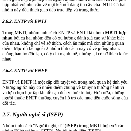
hợp nhất với nhu cầu về một kết nối đáng tin cậy của INTP. Cả hai
nhóm này đều thích giao tiếp trực tiếp và trung thực.
2.6.2. ENTP với ENTJ
Trong MBTI, nhóm tính cách ENTP và ENTJ là nhóm
MBTI hợp
nhau
bởi cả hai nhóm đều có xu hướng đánh giá cao sự khác biệt
của nhau, không chỉ về sở thích, cách ăn mặc mà còn những quan
điểm. Mặc dù bề ngoài 2 nhóm tính cách này có vẻ giống nhau,
chẳng hạn họ độc lập, có ý chí mạnh mẽ, nhưng lại có sở thích khác
nhau.
2.6.3. ENTP với ENFP
ENTP và ENFP là một cặp đôi tuyệt vời trong mối quan hệ tình yêu.
Những người này có nhiều điểm chung về khuynh hướng hành vi
và lựa chọn học tập khi đề cập đến ý thức trí tuệ. Hơn nữa, những
người thuộc ENFP thường xuyên hỗ trợ các mục tiêu cuộc sống của
đối tác.
2.7. Người nghệ sĩ (ISFP)
Nhóm tính cách “Người nghệ sĩ” (
ISFP
) trong MBTI hợp với các
nhóm “Nhà cơ học” (ISTP), Người trình diễn (ESFP).