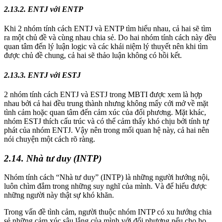
2.13.2. ENTJ với ENTP
Khi 2 nhóm tính cách ENTJ và ENTP tìm hiểu nhau, cả hai sẽ tìm
ra một chủ đề và cùng nhau chia sẻ. Do hai nhóm tính cách này đều
quan tâm đến lý luận logic và các khái niệm lý thuyết nên khi tìm
được chủ đề chung, cả hai sẽ thảo luận không có hồi kết.
2.13.3. ENTJ với ESTJ
2 nhóm tính cách ENTJ và ESTJ trong MBTI được xem là hợp
nhau bởi cả hai đều trung thành nhưng không mấy cởi mở về mặt
tình cảm hoặc quan tâm đến cảm xúc của đối phương. Mặt khác,
nhóm ESTJ thích cấu trúc và có thể cảm thấy khó chịu bởi tính tự
phát của nhóm ENTJ. Vậy nên trong mối quan hệ này, cả hai nên
nói chuyện một cách rõ ràng.
2.14. Nhà tư duy (INTP)
Nhóm tính cách “Nhà tư duy” (INTP) là những người hướng nội,
luôn chìm đắm trong những suy nghĩ của mình. Và để hiểu được
những người này thật sự khó khăn.
Trong vấn đề tình cảm, người thuộc nhóm INTP có xu hướng chia
sẻ những cảm xúc sâu lắng của mình với đối phương nếu cho họ