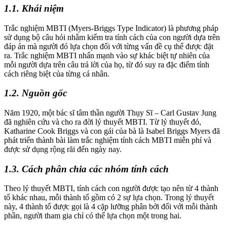
1.1. Khái niệm
Trắc nghiệm MBTI (Myers-Briggs Type Indicator) là phương pháp
sử dụng bộ câu hỏi nhằm kiểm tra tính cách của con người dựa trên
đáp án mà người đó lựa chọn đối với từng vấn đề cụ thể được đặt
ra. Trắc nghiệm MBTI nhấn mạnh vào sự khác biệt tự nhiên của
mỗi người dựa trên câu trả lời của họ, từ đó suy ra đặc điểm tính
cách riêng biệt của từng cá nhân.
1.2. Nguồn gốc
Năm 1920, một bác sĩ tâm thần người Thụy Sĩ – Carl Gustav Jung
đã nghiên cứu và cho ra đời lý thuyết MBTI. Từ lý thuyết đó,
Katharine Cook Briggs và con gái của bà là Isabel Briggs Myers đã
phát triển thành bài làm trắc nghiệm tính cách MBTI miễn phí và
được sử dụng rộng rãi đến ngày nay.
1.3. Cách phân chia các nhóm tính cách
Theo lý thuyết MBTI, tính cách con người được tạo nên từ 4 thành
tố khác nhau, mỗi thành tố gồm có 2 sự lựa chọn. Trong lý thuyết
này, 4 thành tố được gọi là 4 cặp lưỡng phân bởi đối với mỗi thành
phần, người tham gia chỉ có thể lựa chọn một trong hai.