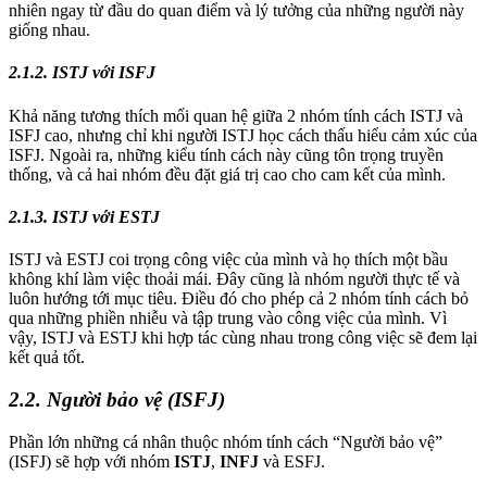
nhiên ngay từ đầu do quan điểm và lý tưởng của những người này
giống nhau.
2.1.2. ISTJ với ISFJ
Khả năng tương thích mối quan hệ giữa 2 nhóm tính cách ISTJ và
ISFJ cao, nhưng chỉ khi người ISTJ học cách thấu hiểu cảm xúc của
ISFJ. Ngoài ra, những kiểu tính cách này cũng tôn trọng truyền
thống, và cả hai nhóm đều đặt giá trị cao cho cam kết của mình.
2.1.3. ISTJ với ESTJ
ISTJ và ESTJ coi trọng công việc của mình và họ thích một bầu
không khí làm việc thoải mái. Đây cũng là nhóm người thực tế và
luôn hướng tới mục tiêu. Điều đó cho phép cả 2 nhóm tính cách bỏ
qua những phiền nhiễu và tập trung vào công việc của mình. Vì
vậy, ISTJ và ESTJ khi hợp tác cùng nhau trong công việc sẽ đem lại
kết quả tốt.
2.2. Người bảo vệ (ISFJ)
Phần lớn những cá nhân thuộc nhóm tính cách “Người bảo vệ”
(ISFJ) sẽ hợp với nhóm
ISTJ
,
INFJ
và ESFJ.