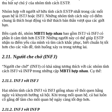
thu hút sự chú ý của nhóm tính cách ESTP.
Nhóm hợp với người sở hữu tính cách ESTP nhất trong các mối
quan hệ là ISTJ hoặc ISFJ. Những nhóm tính cách này có điểm
chung là thích hoạt động và thử thách bản thân vượt qua các giới
hạn.
Bên cạnh đó, nhóm
MBTI hợp nhau
bao gồm ISTJ và ISFJ có
phần ít cảm tính hơn ESTP. Những người này có thể giúp ESTP
nhận ra điểm yếu của mình và tìm cách khắc phục, biết chuẩn bị tốt
hơn cho các vấn đề, tình huống xảy ra trong tương lai.
2.11. Người che chở (INFJ)
“Người che chở” (INFJ) có khả năng tương thích với các nhóm tính
cách ISFJ và INFP trong những cặp
MBTI hợp nhau
. Cụ thể:
2.11.1. INFJ với ISFJ
Hai nhóm tính cách INFJ và ISFJ giống nhau về thói quen hằng
ngày và khuynh hướng xã hội. Khi trong mối quan hệ, cả hai luôn
cố gắng để làm cho mối quan hệ ngày càng tốt đẹp hơn.
2.11.2. INFJ với INFP