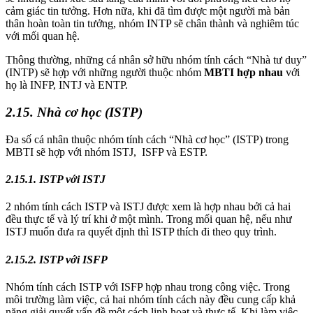
cảm giác tin tưởng. Hơn nữa, khi đã tìm được một người mà bản
thân hoàn toàn tin tưởng, nhóm INTP sẽ chân thành và nghiêm túc
với mối quan hệ.
Thông thường, những cá nhân sở hữu nhóm tính cách “Nhà tư duy”
(INTP) sẽ hợp với những người thuộc nhóm
MBTI hợp nhau
với
họ là INFP, INTJ và ENTP.
2.15. Nhà cơ học (ISTP)
Đa số cá nhân thuộc nhóm tính cách “Nhà cơ học” (ISTP) trong
MBTI sẽ hợp với nhóm ISTJ, ISFP và ESTP.
2.15.1. ISTP với ISTJ
2 nhóm tính cách ISTP và ISTJ được xem là hợp nhau bởi cả hai
đều thực tế và lý trí khi ở một mình. Trong mối quan hệ, nếu như
ISTJ muốn đưa ra quyết định thì ISTP thích đi theo quy trình.
2.15.2. ISTP với ISFP
Nhóm tính cách ISTP với ISFP hợp nhau trong công việc. Trong
môi trường làm việc, cả hai nhóm tính cách này đều cung cấp khả
năng giải quyết vấn đề một cách linh hoạt và thực tế. Khi làm việc