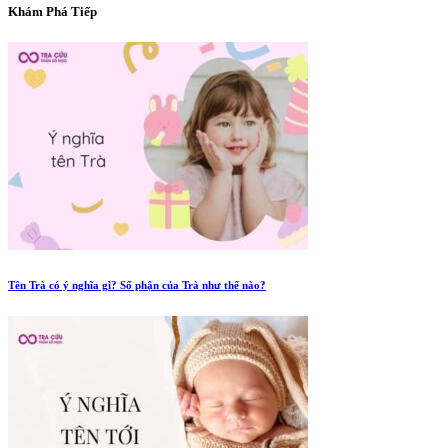
Khám Phá Tiếp
Tên Trà có ý nghĩa gì? Số phận của Trà như thế nào?