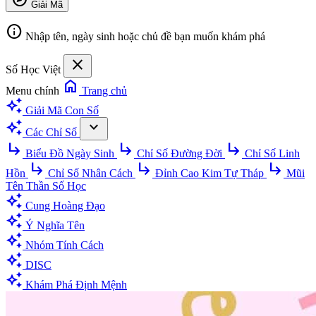
Giải Mã
info
Nhập tên, ngày sinh hoặc chủ đề bạn muốn khám phá
close
Số Học Việt
home
Menu chính
Trang chủ
auto_awesome
Giải Mã Con Số
auto_awesome
expand_more
Các Chỉ Số
subdirectory_arrow_right
subdirectory_arrow_right
subdirectory_arrow_right
Biểu Đồ Ngày Sinh
Chỉ Số Đường Đời
Chỉ Số Linh
subdirectory_arrow_right
subdirectory_arrow_right
subdirectory_arrow_right
Hồn
Chỉ Số Nhân Cách
Đỉnh Cao Kim Tự Tháp
Mũi
Tên Thần Số Học
auto_awesome
Cung Hoàng Đạo
auto_awesome
Ý Nghĩa Tên
auto_awesome
Nhóm Tính Cách
auto_awesome
DISC
auto_awesome
Khám Phá Định Mệnh