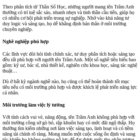
Theo phân tích từ Thần Số Học, những người mang tên Trâm Anh
thường có trí tuệ sắc sảo, nhanh nhẹn và tinh thần cầu tiến, giúp họ
có nhiều cơ hội phát triển trong sự nghiệp. Nhờ vào khả năng tư
duy logic và sáng tạo, họ dễ khẳng định bản thân ở môi trường
chuyên nghiệp.
Nghề nghiệp phù hợp
Các lĩnh vực đòi hỏi tính chính xác, tư duy phân tích hoặc sáng tạo
đều rất phù hợp với người tên Trâm Anh. Một số nghề tiêu biểu bao
gồm: kỹ sư, bác sĩ, nhà thiết kế, nghiên cứu khoa học, sáng tác nghệ
thuật…
Dù ở bất kỳ ngành nghề nào, họ cũng có thể hoàn thành tốt mục
tiêu nếu có môi trường phù hợp và được khích lệ phát triển năng lực
cá nhân.
Môi trường làm việc lý tưởng
Với tính cách vui vẻ, năng động, tên Trâm Anh không phù hợp với
môi trường công sở gò bó, rập khuôn hay có mức đãi ngộ thấp. Họ
thường tìm kiếm những nơi làm việc sáng tạo, linh hoạt và có tiềm
năng tài chính rõ ràng. Mong muốn một cuộc sống ổn định và sung
túc khiến họ không ngừng nỗ lực để đạt được mức thu nhập tương