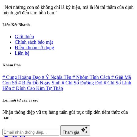
"Nơi những con số không chỉ là ký hiệu, mà là lời thì thầm của định
mệnh gửi đến tâm hồn bạn."
Liên Kết Nhanh
Giới thiệu
Chính sách bảo mật
Điều khoản sử dụng
Liên hệ
Khám Phá
# Cung Hoàng Đạo
# Ý Nghĩa Tên
# Nhóm Tính Cách
# Giải Mã
Con Số
# Biểu Đồ Ngày Sinh
# Chỉ Số Đường Đời
# Chỉ Số Linh
Hồn
# Đỉnh Cao Kim Tự Tháp
Lời mời từ các vì sao
Nhận thông điệp vũ trụ hàng tuần gửi trực tiếp đến tiềm thức của
bạn.
auto_awesome
Tham gia