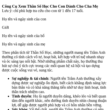
Công Cụ Xem Thần Số Học Cho Con Dành Cho Cha Mẹ
Lưu ý: chỉ phù hợp tra cứu cho con từ 1 đến 17 tuổi.
Họ tên và ngày sinh của con
Giới
Họ tên và ngày sinh của bố
Họ tên và ngày sinh của mẹ
Theo phân tích từ Thần Số Học, những người mang tên Trâm Anh
thường có tính cách vô tư, hoạt bát, kết hợp với trí tuệ nhanh nhạy
và óc sáng tạo nổi bật. Nhờ những phẩm chất này, họ thường thu
hút sự chú ý tích cực trong các mối quan hệ xã hội và tạo dựng
được cuộc sống vui vẻ, sung túc.
Sự nghiệp & tài chính
: Người tên Trâm Anh thường xây
dựng được sự nghiệp ổn định, biết cách khẳng định năng lực
bản thân và có khả năng thăng tiến nhờ tư duy linh hoạt, tinh
thần trách nhiệm cao.
Tình duyên
: Họ là người duyên dáng, khéo léo và biết quan
tâm đến người khác, nên đường tình duyên nhìn chung thuận
lợi, dễ gặp được người phù hợp và có hôn nhân bền vững.
Sức khỏe
: Về thể chất, người tên Trâm Anh thường có nền