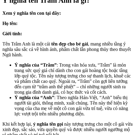
Ý nghĩa tên Trâm Anh là gì?
Xem ý nghĩa tên con tại đây:
Họ tên:
Giới tính:
Tên Trâm Anh là một cái
tên đẹp cho bé gái
, mang nhiều tầng ý
nghĩa sâu sắc cả về hình ảnh, phẩm chất lẫn phong thủy theo thuyết
Ngũ hành.
Ý nghĩa của “Trâm”
: Trong văn hóa xưa, “Trâm” là món
trang sức quý giá chỉ dành cho con gái hoàng tộc hoặc tầng
lớp quý tộc. Tên này tượng trưng cho sự thanh lịch, khuê các
và phẩm chất cao quý. Ngoài ra, “Trâm” còn gợi liên tưởng
đến cụm từ “trâm anh thế phiệt” – chỉ những người sinh ra
trong gia đình danh giá, có học thức và cốt cách.
Ý nghĩa của “Anh”
: Theo nghĩa Hán-Việt, “Anh” biểu thị
người tài giỏi, thông minh, xuất chúng. Tên này thể hiện kỳ
vọng của cha mẹ về một cô con gái vừa trí tuệ, vừa có năng
lực vượt trội trên nhiều phương diện.
Khi kết hợp lại,
ý nghĩa tên gọi
này tượng trưng cho một cô gái vừa
xinh đẹp, sắc sảo, vừa quyền quý và được nhiều người ngưỡng mộ
vì phẩm chất và trí tuệ nổi bật.