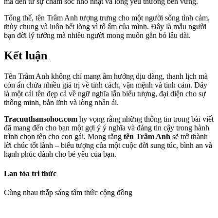
mà đến từ sự chăm sóc nhỏ nhặt và lòng yêu thương bền vững.
Tổng thể, tên Trâm Anh tượng trưng cho một người sống tình cảm,
thủy chung và luôn hết lòng vì tổ ấm của mình. Đây là mẫu người
bạn đời lý tưởng mà nhiều người mong muốn gắn bó lâu dài.
Kết luận
Tên Trâm Anh không chỉ mang âm hưởng dịu dàng, thanh lịch mà
còn ẩn chứa nhiều giá trị về tính cách, vận mệnh và tình cảm. Đây
là một cái tên đẹp cả về ngữ nghĩa lẫn biểu tượng, đại diện cho sự
thông minh, bản lĩnh và lòng nhân ái.
Tracuuthansohoc.com
hy vọng rằng những thông tin trong bài viết
đã mang đến cho bạn một gợi ý ý nghĩa và đáng tin cậy trong hành
trình chọn tên cho con gái. Mong rằng
tên Trâm Anh
sẽ trở thành
lời chúc tốt lành – biểu tượng của một cuộc đời sung túc, bình an và
hạnh phúc dành cho bé yêu của bạn.
Lan tỏa tri thức
Cùng nhau thắp sáng tâm thức cộng đồng