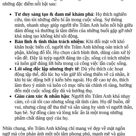
những đặc điểm nổi bật sau:
Tư duy sáng tạo & đam mê khám phá
: Họ thích nghiên
cứu, tìm tòi những điều bí ẩn trong cuộc sống. Sự thông
minh, nhanh nhạy giúp người tên Trâm Anh luôn nổi bật giữa
đám đông và thường là tâm điểm của những buổi gặp gỡ nhờ
khả năng tạo không khí sôi động.
Bản lĩnh & tinh thần trách nhiệm
: Khi đối mặt với khó
khăn hoặc biến cố, người tên Trâm Anh không oán trách số
phận, không đổ lỗi. Họ chọn cách bình tĩnh, dũng cảm xử lý
vấn đề. Đây là tuýp người đáng tin cậy, sống có trách nhiệm
và luôn giữ đúng lời hứa trong cả công việc lẫn cuộc sống.
Lối sống độc lập nhưng thực tế
: Dù yêu thích các hoạt
động tập thể, đôi lúc họ vẫn giữ lối sống thiên về cá nhân, ít
khi bị tác động bởi ý kiến bên ngoài. Họ đề cao tự do, thích
làm theo ý mình và luôn có mục tiêu tài chính rõ ràng, hướng
đến một cuộc sống đầy đủ và hưởng thụ.
Giàu cảm xúc & nhân hậu
: Người tên Trâm Anh khá nhạy
cảm, có cái tôi cao nhưng sống rất tình cảm. Họ dễ buồn, dễ
vui, nhưng cũng dễ tha thứ và sẵn sàng hy sinh vì người thân,
bạn bè. Sự đồng cảm và lòng trắc ẩn là một trong những
phẩm chất đáng quý của họ.
Nhìn chung, tên Trâm Anh không chỉ mang vẻ đẹp về mặt ngôn
ngữ mà còn phản ánh một nội tâm phong phú, mạnh mẽ và giàu