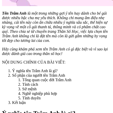
Tên Trâm Anh
là một trong những gợi ý tên hay dành cho bé gái
được nhiều bậc cha mẹ yêu thích. Không chỉ mang âm điệu nhẹ
nhàng, cái tên này còn ẩn chứa nhiều ý nghĩa sâu sắc, thể hiện sự
kỳ vọng về một cô gái thanh tú, thông minh và có phẩm chất cao
quý. Theo chia sẻ từ chuyên trang Thần Số Học, việc lựa chọn tên
Trâm Anh không chỉ là đặt tên mà còn là gửi gắm những hy vọng
tốt đẹp cho tương lai của con.
Hãy cùng khám phá xem tên Trâm Anh có gì đặc biệt và vì sao lại
được đánh giá cao trong thần số học!
NỘI DUNG CHÍNH CỦA BÀI VIẾT:
Ý nghĩa tên Trâm Anh là gì?
Số phận của người tên Trâm Anh
Tổng quan cuộc đời Trâm Anh
Tính cách
Sứ mệnh
Nghề nghiệp phù hợp
Tình duyên
Kết luận