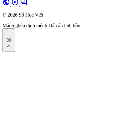
public
play_circle
forum
© 2026 Số Học Việt
Mảnh ghép định mệnh
Dấu ấn linh hồn
00
expand_less