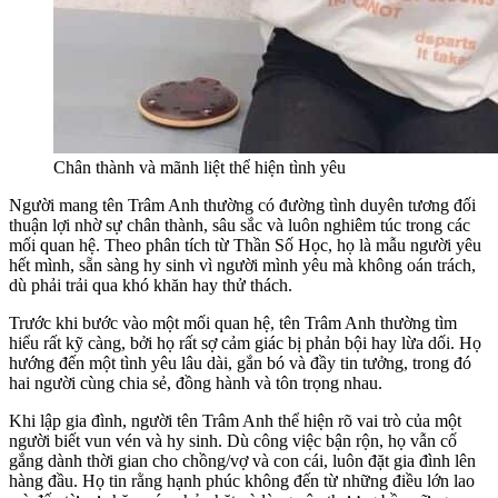
Chân thành và mãnh liệt thể hiện tình yêu
Người mang tên Trâm Anh thường có đường tình duyên tương đối
thuận lợi nhờ sự chân thành, sâu sắc và luôn nghiêm túc trong các
mối quan hệ. Theo phân tích từ Thần Số Học, họ là mẫu người yêu
hết mình, sẵn sàng hy sinh vì người mình yêu mà không oán trách,
dù phải trải qua khó khăn hay thử thách.
Trước khi bước vào một mối quan hệ, tên Trâm Anh thường tìm
hiểu rất kỹ càng, bởi họ rất sợ cảm giác bị phản bội hay lừa dối. Họ
hướng đến một tình yêu lâu dài, gắn bó và đầy tin tưởng, trong đó
hai người cùng chia sẻ, đồng hành và tôn trọng nhau.
Khi lập gia đình, người tên Trâm Anh thể hiện rõ vai trò của một
người biết vun vén và hy sinh. Dù công việc bận rộn, họ vẫn cố
gắng dành thời gian cho chồng/vợ và con cái, luôn đặt gia đình lên
hàng đầu. Họ tin rằng hạnh phúc không đến từ những điều lớn lao