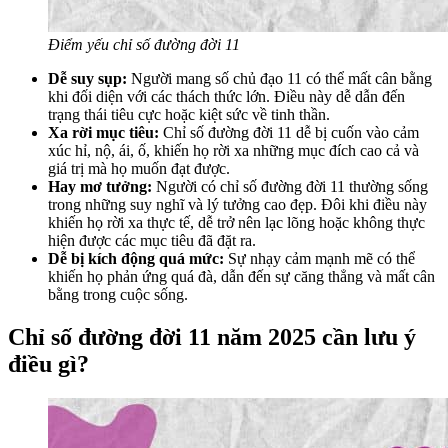
Điểm yếu chỉ số đường đời 11
Dễ suy sụp:
Người mang số chủ đạo 11 có thể mất cân bằng
khi đối diện với các thách thức lớn. Điều này dễ dẫn đến
trạng thái tiêu cực hoặc kiệt sức về tinh thần.
Xa rời mục tiêu:
Chỉ số đường đời 11 dễ bị cuốn vào cảm
xúc hỉ, nộ, ái, ố, khiến họ rời xa những mục đích cao cả và
giá trị mà họ muốn đạt được.
Hay mơ tưởng:
Người có chỉ số đường đời 11 thường sống
trong những suy nghĩ và lý tưởng cao đẹp. Đôi khi điều này
khiến họ rời xa thực tế, dễ trở nên lạc lõng hoặc không thực
hiện được các mục tiêu đã đặt ra.
Dễ bị kích động quá mức:
Sự nhạy cảm mạnh mẽ có thể
khiến họ phản ứng quá đà, dẫn đến sự căng thẳng và mất cân
bằng trong cuộc sống.
Chỉ số đường đời 11 năm 2025 cần lưu ý
điều gì?