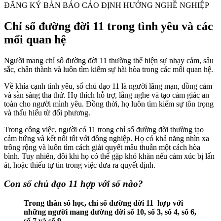
ĐĂNG KÝ BẢN BÁO CÁO ĐỊNH HƯỚNG NGHỀ NGHIỆP
Chỉ số đường đời 11 trong tình yêu và các
mối quan hệ
Người mang chỉ số đường đời 11 thường thể hiện sự nhạy cảm, sâu
sắc, chân thành và luôn tìm kiếm sự hài hòa trong các mối quan hệ.
Về khía cạnh tình yêu, số chủ đạo 11 là người lãng mạn, đồng cảm
và sẵn sàng tha thứ. Họ thích hỗ trợ, lắng nghe và tạo cảm giác an
toàn cho người mình yêu. Đồng thời, họ luôn tìm kiếm sự tôn trọng
và thấu hiểu từ đối phương.
Trong công việc, người có 11 trong chỉ số đường đời thường tạo
cảm hứng và kết nối tốt với đồng nghiệp. Họ có khả năng nhìn xa
trông rộng và luôn tìm cách giải quyết mâu thuẫn một cách hòa
bình. Tuy nhiên, đôi khi họ có thể gặp khó khăn nếu cảm xúc bị lấn
át, hoặc thiếu tự tin trong việc đưa ra quyết định.
Con số chủ đạo 11 hợp với số nào?
Trong thần số học, chỉ số đường đời 11 hợp với
những người mang đường đời số 10, số 3, số 4, số 6,
số 7 và số 9.