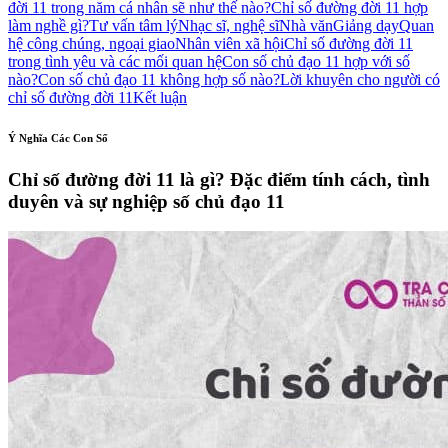
đời 11 trong năm cá nhân sẽ như thế nào?
Chỉ số đường đời 11 hợp
làm nghề gì?
Tư vấn tâm lý
Nhạc sĩ, nghệ sĩ
Nhà văn
Giảng dạy
Quan
hệ công chúng, ngoại giao
Nhân viên xã hội
Chỉ số đường đời 11
trong tình yêu và các mối quan hệ
Con số chủ đạo 11 hợp với số
nào?
Con số chủ đạo 11 không hợp số nào?
Lời khuyên cho người có
chỉ số đường đời 11
Kết luận
Ý Nghĩa Các Con Số
Chỉ số đường đời 11 là gì? Đặc điểm tính cách, tình
duyên và sự nghiệp số chủ đạo 11