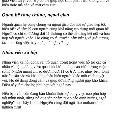
giáo viên tuyệt vời. Họ có thể giúp học sinh phát triển không chỉ về
kiến thức mà còn về mặt cảm xúc.
Quan hệ công chúng, ngoại giao
Ngành quan hệ công chúng và ngoại giao đòi hỏi sự giao tiếp tốt,
hiểu biết về tâm lý con người cùng khả năng tạo dựng mối quan hệ.
Người có chỉ số đường đời 11 thường có thể dễ dàng kết nối và hòa
hợp với người khác. Họ cũng có tài truyền cảm hứng và giỏi tương
tác nên công việc này khá phù hợp với họ.
Nhân viên xã hội
Nhân viên xã hội đóng vai trò quan trọng trong việc hỗ trợ các cá
nhân và cộng đồng vượt qua khó khăn, nâng cao chất lượng cuộc
sống. Người mang chỉ số đường đời 11 có trực giác nhạy bén, lòng
trắc ẩn sâu sắc và khả năng thấu hiểu người khác một cách tuyệt
vời. Họ dễ dàng đồng cảm và giúp đỡ những người gặp khó khăn.
Điều này làm cho họ phù hợp với nghề này.
Nếu bạn vẫn còn đang băn khoăn thực sự công việc nào phù hợp
với mình nhất, đừng bỏ qua sản phẩm “Báo cáo định hướng nghề
nghiệp” do Thầy Louis Nguyễn cùng đội ngũ Tracuuthansohoc
nghiên cứu!