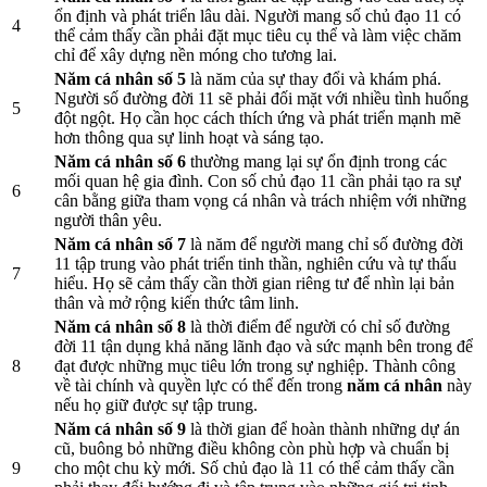
ổn định và phát triển lâu dài. Người mang số chủ đạo 11 có
4
thể cảm thấy cần phải đặt mục tiêu cụ thể và làm việc chăm
chỉ để xây dựng nền móng cho tương lai.
Năm cá nhân số 5
là năm của sự thay đổi và khám phá.
Người số đường đời 11 sẽ phải đối mặt với nhiều tình huống
5
đột ngột. Họ cần học cách thích ứng và phát triển mạnh mẽ
hơn thông qua sự linh hoạt và sáng tạo.
Năm cá nhân số 6
thường mang lại sự ổn định trong các
mối quan hệ gia đình. Con số chủ đạo 11 cần phải tạo ra sự
6
cân bằng giữa tham vọng cá nhân và trách nhiệm với những
người thân yêu.
Năm cá nhân số 7
là năm để người mang chỉ số đường đời
11 tập trung vào phát triển tinh thần, nghiên cứu và tự thấu
7
hiểu. Họ sẽ cảm thấy cần thời gian riêng tư để nhìn lại bản
thân và mở rộng kiến thức tâm linh.
Năm cá nhân số 8
là thời điểm để người có chỉ số đường
đời 11 tận dụng khả năng lãnh đạo và sức mạnh bên trong để
8
đạt được những mục tiêu lớn trong sự nghiệp. Thành công
về tài chính và quyền lực có thể đến trong
năm cá nhân
này
nếu họ giữ được sự tập trung.
Năm cá nhân số 9
là thời gian để hoàn thành những dự án
cũ, buông bỏ những điều không còn phù hợp và chuẩn bị
9
cho một chu kỳ mới. Số chủ đạo là 11 có thể cảm thấy cần