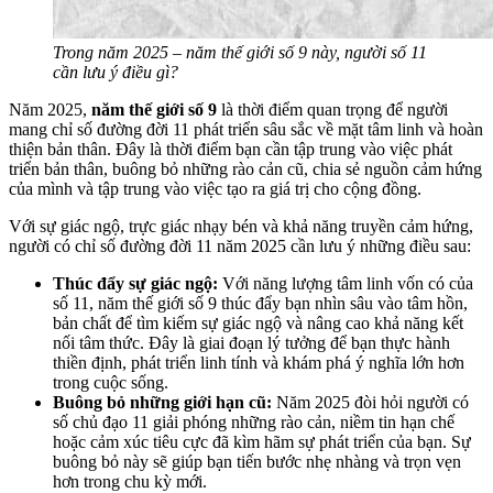
Trong năm 2025 – năm thế giới số 9 này, người số 11
cần lưu ý điều gì?
Năm 2025,
năm thế giới số 9
là thời điểm quan trọng để người
mang chỉ số đường đời 11 phát triển sâu sắc về mặt tâm linh và hoàn
thiện bản thân. Đây là thời điểm bạn cần tập trung vào việc phát
triển bản thân, buông bỏ những rào cản cũ, chia sẻ nguồn cảm hứng
của mình và tập trung vào việc tạo ra giá trị cho cộng đồng.
Với sự giác ngộ, trực giác nhạy bén và khả năng truyền cảm hứng,
người có chỉ số đường đời 11 năm 2025 cần lưu ý những điều sau:
Thúc đẩy sự giác ngộ:
Với năng lượng tâm linh vốn có của
số 11, năm thế giới số 9 thúc đẩy bạn nhìn sâu vào tâm hồn,
bản chất để tìm kiếm sự giác ngộ và nâng cao khả năng kết
nối tâm thức. Đây là giai đoạn lý tưởng để bạn thực hành
thiền định, phát triển linh tính và khám phá ý nghĩa lớn hơn
trong cuộc sống.
Buông bỏ những giới hạn cũ:
Năm 2025 đòi hỏi người có
số chủ đạo 11 giải phóng những rào cản, niềm tin hạn chế
hoặc cảm xúc tiêu cực đã kìm hãm sự phát triển của bạn. Sự
buông bỏ này sẽ giúp bạn tiến bước nhẹ nhàng và trọn vẹn
hơn trong chu kỳ mới.