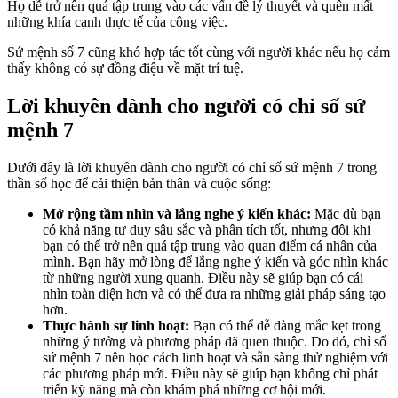
Họ dễ trở nên quá tập trung vào các vấn đề lý thuyết và quên mất
những khía cạnh thực tế của công việc.
Sứ mệnh số 7 cũng khó hợp tác tốt cùng với người khác nếu họ cảm
thấy không có sự đồng điệu về mặt trí tuệ.
Lời khuyên dành cho người có chỉ số sứ
mệnh 7
Dưới đây là lời khuyên dành cho người có chỉ số sứ mệnh 7 trong
thần số học để cải thiện bản thân và cuộc sống:
Mở rộng tầm nhìn và lắng nghe ý kiến khác:
Mặc dù bạn
có khả năng tư duy sâu sắc và phân tích tốt, nhưng đôi khi
bạn có thể trở nên quá tập trung vào quan điểm cá nhân của
mình. Bạn hãy mở lòng để lắng nghe ý kiến và góc nhìn khác
từ những người xung quanh. Điều này sẽ giúp bạn có cái
nhìn toàn diện hơn và có thể đưa ra những giải pháp sáng tạo
hơn.
Thực hành sự linh hoạt:
Bạn có thể dễ dàng mắc kẹt trong
những ý tưởng và phương pháp đã quen thuộc. Do đó, chỉ số
sứ mệnh 7 nên học cách linh hoạt và sẵn sàng thử nghiệm với
các phương pháp mới. Điều này sẽ giúp bạn không chỉ phát
triển kỹ năng mà còn khám phá những cơ hội mới.