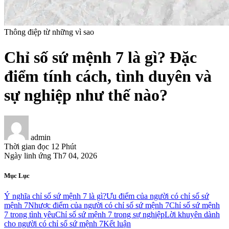
Thông điệp từ những vì sao
Chỉ số sứ mệnh 7 là gì? Đặc
điểm tính cách, tình duyên và
sự nghiệp như thế nào?
admin
Thời gian đọc
12 Phút
Ngày linh ứng
Th7 04, 2026
Mục Lục
Ý nghĩa chỉ số sứ mệnh 7 là gì?
Ưu điểm của người có chỉ số sứ
mệnh 7
Nhược điểm của người có chỉ số sứ mệnh 7
Chỉ số sứ mệnh
7 trong tình yêu
Chỉ số sứ mệnh 7 trong sự nghiệp
Lời khuyên dành
cho người có chỉ số sứ mệnh 7
Kết luận