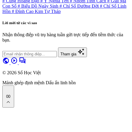
# Cung Hoàng Đạo
# Ý Nghĩa Tên
# Nhóm Tính Cách
# Giải Mã
Con Số
# Biểu Đồ Ngày Sinh
# Chỉ Số Đường Đời
# Chỉ Số Linh
Hồn
# Đỉnh Cao Kim Tự Tháp
Lời mời từ các vì sao
Nhận thông điệp vũ trụ hàng tuần gửi trực tiếp đến tiềm thức của
bạn.
auto_awesome
Tham gia
public
play_circle
forum
© 2026 Số Học Việt
Mảnh ghép định mệnh
Dấu ấn linh hồn
00
expand_less