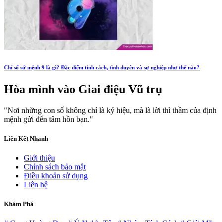
Chỉ số sứ mệnh 9 là gì? Đặc điểm tính cách, tình duyên và sự nghiệp như thế nào?
Hòa mình vào
Giai điệu Vũ trụ
"Nơi những con số không chỉ là ký hiệu, mà là lời thì thầm của định
mệnh gửi đến tâm hồn bạn."
Liên Kết Nhanh
Giới thiệu
Chính sách bảo mật
Điều khoản sử dụng
Liên hệ
Khám Phá