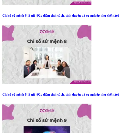
Chỉ số sứ mệnh 6 là gì? Đặc điểm tính cách, tình duyên và sự nghiệp như thế nào?
Chỉ số sứ mệnh 8 là gì? Đặc điểm tính cách, tình duyên và sự nghiệp như thế nào?