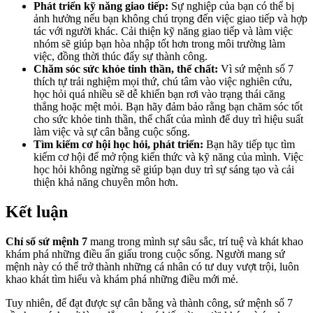
Phát triển kỹ năng giao tiếp:
Sự nghiệp của bạn có thể bị
ảnh hưởng nếu bạn không chú trọng đến việc giao tiếp và hợp
tác với người khác. Cải thiện kỹ năng giao tiếp và làm việc
nhóm sẽ giúp bạn hòa nhập tốt hơn trong môi trường làm
việc, đồng thời thúc đẩy sự thành công.
Chăm sóc sức khỏe tinh thần, thể chất:
Vì sứ mệnh số 7
thích tự trải nghiệm mọi thứ, chú tâm vào việc nghiên cứu,
học hỏi quá nhiều sẽ dễ khiến bạn rơi vào trạng thái căng
thẳng hoặc mệt mỏi. Bạn hãy đảm bảo rằng bạn chăm sóc tốt
cho sức khỏe tinh thần, thể chất của mình để duy trì hiệu suất
làm việc và sự cân bằng cuộc sống.
Tìm kiếm cơ hội học hỏi, phát triển:
Bạn hãy tiếp tục tìm
kiếm cơ hội để mở rộng kiến thức và kỹ năng của mình. Việc
học hỏi không ngừng sẽ giúp bạn duy trì sự sáng tạo và cải
thiện khả năng chuyên môn hơn.
Kết luận
Chỉ số sứ mệnh 7
mang trong mình sự sâu sắc, trí tuệ và khát khao
khám phá những điều ẩn giấu trong cuộc sống. Người mang sứ
mệnh này có thể trở thành những cá nhân có tư duy vượt trội, luôn
khao khát tìm hiểu và khám phá những điều mới mẻ.
Tuy nhiên, để đạt được sự cân bằng và thành công, sứ mệnh số 7