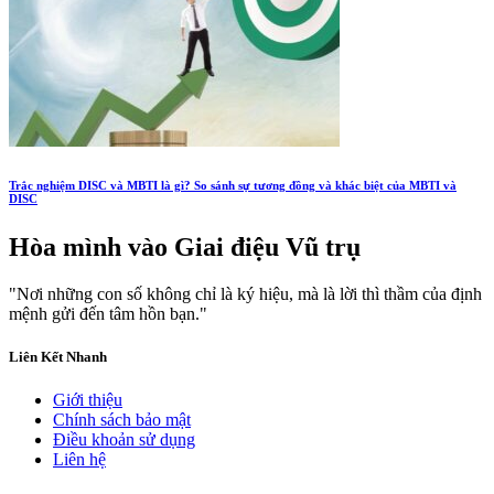
Trắc nghiệm DISC và MBTI là gì? So sánh sự tương đồng và khác biệt của MBTI và
DISC
Hòa mình vào
Giai điệu Vũ trụ
"Nơi những con số không chỉ là ký hiệu, mà là lời thì thầm của định
mệnh gửi đến tâm hồn bạn."
Liên Kết Nhanh
Giới thiệu
Chính sách bảo mật
Điều khoản sử dụng
Liên hệ