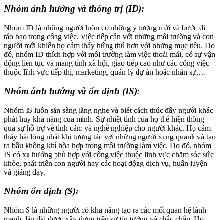
Nhóm ảnh hưởng và thống trị (ID):
Nhóm ID là những người luôn có những ý tưởng mới và bước đi
táo bạo trong công việc. Việc tiếp cận với những môi trường và con
người mới khiến họ cảm thấy hứng thú hơn với những mục tiêu. Do
đó, nhóm ID thích hợp với môi trường làm việc thoải mái, có sự vận
động liên tục và mang tính xã hội, giao tiếp cao như các công việc
thuộc lĩnh vực tiếp thị, marketing, quản lý dự án hoặc nhân sự,…
Nhóm ảnh hưởng và ổn định (IS):
Nhóm IS luôn sẵn sàng lắng nghe và biết cách thúc đẩy người khác
phát huy khả năng của mình. Sự nhiệt tình của họ thể hiện thông
qua sự hỗ trợ về tình cảm và nghề nghiệp cho người khác. Họ cảm
thấy hài lòng nhất khi tương tác với những người xung quanh và tạo
ra bầu không khí hòa hợp trong môi trường làm việc. Do đó, nhóm
IS có xu hướng phù hợp với công việc thuộc lĩnh vực chăm sóc sức
khỏe, phát triển con người hay các hoạt động dịch vụ, huấn luyện
và giảng dạy.
Nhóm ổn định (S):
Nhóm S là những người có khả năng tạo ra các mối quan hệ lành
mạnh, lâu dài được xây dựng trên sự tin tưởng và chắc chắn. Họ