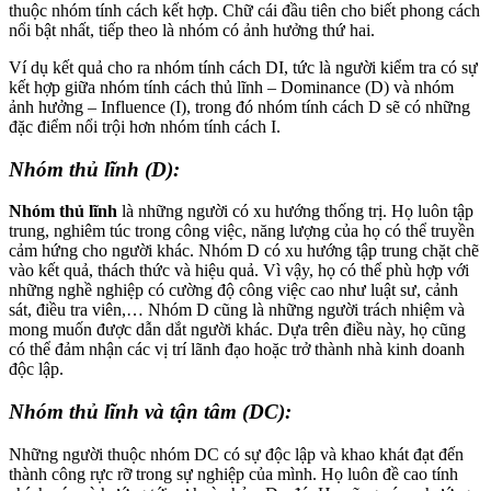
thuộc nhóm tính cách kết hợp. Chữ cái đầu tiên cho biết phong cách
nổi bật nhất, tiếp theo là nhóm có ảnh hưởng thứ hai.
Ví dụ kết quả cho ra nhóm tính cách DI, tức là người kiểm tra có sự
kết hợp giữa nhóm tính cách thủ lĩnh – Dominance (D) và nhóm
ảnh hưởng – Influence (I), trong đó nhóm tính cách D sẽ có những
đặc điểm nổi trội hơn nhóm tính cách I.
Nhóm thủ lĩnh (D):
Nhóm thủ lĩnh
là những người có xu hướng thống trị. Họ luôn tập
trung, nghiêm túc trong công việc, năng lượng của họ có thể truyền
cảm hứng cho người khác. Nhóm D có xu hướng tập trung chặt chẽ
vào kết quả, thách thức và hiệu quả. Vì vậy, họ có thể phù hợp với
những nghề nghiệp có cường độ công việc cao như luật sư, cảnh
sát, điều tra viên,… Nhóm D cũng là những người trách nhiệm và
mong muốn được dẫn dắt người khác. Dựa trên điều này, họ cũng
có thể đảm nhận các vị trí lãnh đạo hoặc trở thành nhà kinh doanh
độc lập.
Nhóm thủ lĩnh và tận tâm (DC):
Những người thuộc nhóm DC có sự độc lập và khao khát đạt đến
thành công rực rỡ trong sự nghiệp của mình. Họ luôn đề cao tính