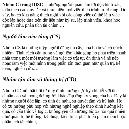
Nhóm C trong DISC
là những người quan tâm tới độ chính xác,
tuân theo các quy tắc và thực hiện mọi việc theo trình tự rõ ràng. Do
vậy, họ có khả năng thích nghi với các công việc có thể làm việc
độc lập hoặc dựa trên dữ liệu như kỹ sư, lập trình viên, khoa học
nghiên cứu, phân tích tài chính,…
Người làm nền tảng (CS)
Nhóm CS là những tuýp người đáng tin cậy, hòa hoãn và có trách
nhiệm. Tính cách cẩn trọng và nghiêm khắc giúp họ phát triển mạnh
nhất trong một môi trường làm việc có trật tự, ổn định và nề nếp
hoặc làm việc một mình trong phần lớn thời gian như quản trị, kế
toán, nghiên cứu,…
Nhóm tận tâm và thống trị (CD)
Nhóm CD nổi bật bởi tư duy định hướng cực kỳ chi tiết với tiêu
chuẩn cao và mong đợi người khác đáp ứng kỳ vọng của họ. Đây là
những người độc lập, có tính đa nghi, sự quyết tâm và kỷ luật. Họ
có xu hướng phù hợp với những nghề nghiệp theo định hướng kết
quả, có cấu trúc và logic, không yêu cầu tương tác xã hội quá nhiều
như quản trị hệ thống, kỹ thuật, kiến ​​trúc, phát triển phần mềm hoặc
phân tích tài chính,…