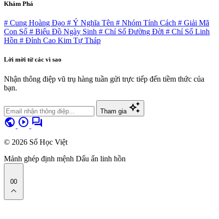
Khám Phá
# Cung Hoàng Đạo
# Ý Nghĩa Tên
# Nhóm Tính Cách
# Giải Mã
Con Số
# Biểu Đồ Ngày Sinh
# Chỉ Số Đường Đời
# Chỉ Số Linh
Hồn
# Đỉnh Cao Kim Tự Tháp
Lời mời từ các vì sao
Nhận thông điệp vũ trụ hàng tuần gửi trực tiếp đến tiềm thức của
bạn.
auto_awesome
Tham gia
public
play_circle
forum
© 2026 Số Học Việt
Mảnh ghép định mệnh
Dấu ấn linh hồn
00
expand_less