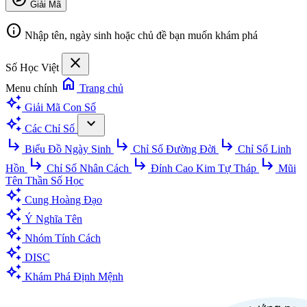
Giải Mã
info
Nhập tên, ngày sinh hoặc chủ đề bạn muốn khám phá
close
Số Học Việt
home
Menu chính
Trang chủ
auto_awesome
Giải Mã Con Số
auto_awesome
expand_more
Các Chỉ Số
subdirectory_arrow_right
subdirectory_arrow_right
subdirectory_arrow_right
Biểu Đồ Ngày Sinh
Chỉ Số Đường Đời
Chỉ Số Linh
subdirectory_arrow_right
subdirectory_arrow_right
subdirectory_arrow_right
Hồn
Chỉ Số Nhân Cách
Đỉnh Cao Kim Tự Tháp
Mũi
Tên Thần Số Học
auto_awesome
Cung Hoàng Đạo
auto_awesome
Ý Nghĩa Tên
auto_awesome
Nhóm Tính Cách
auto_awesome
DISC
auto_awesome
Khám Phá Định Mệnh