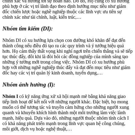
chính xác và hướng tới sự hoàn hảo. Do đó, Họ cũng có xu hướng
phù hợp ở các vị trí lãnh đạo theo định hướng mục tiêu như giám
đốc chiến lược hoặc nghề nghiệp thuộc các lĩnh vực ưu tiên sự
chính xác như tài chính, luật, kiến trúc,…
Nhóm tìm kiếm (DI):
Nhóm DI có xu hướng lựa chọn con đường khó khăn để đạt đến
thành công nếu điều đó tạo ra các quy trình và ý tưởng hiệu quả
hơn. Họ cảm thấy thất vọng khi nghỉ ngơi trên chiến thắng và sẽ tiếp
tục thúc đẩy, đôi khi là đòi hỏi các đồng nghiệp của mình sáng tạo
những ý tưởng mới trong công việc. Nhóm DI có xu hướng phù
hợp với những nghề nghiệp thúc đẩy và đạt đến mục tiêu như giám
đốc hay các vị trí quản lý kinh doanh, tuyển dụng,…
Nhóm ảnh hưởng (I):
Nhóm I
có kỹ năng ứng xử xã hội mạnh mẽ bằng khả năng giao
tiếp linh hoạt để kết nối với những người khác. Đặc biệt, họ mong
muốn có thể tương tác và truyền cảm hứng cho những người xung
quanh và khuyến khích hình thành một môi trường làm việc lành
mạnh, hiệu quả. Dựa vào đó, những người thuộc nhóm tính cách I
có khả năng phát triển mạnh trong lĩnh vực quan hệ công chúng,
môi giới, dịch vụ hoặc nghệ thuật,…