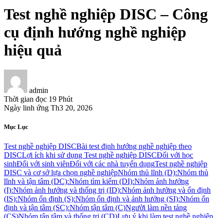
Test nghề nghiệp DISC – Công
cụ định hướng nghề nghiệp
hiệu quả
admin
Thời gian đọc
19 Phút
Ngày linh ứng
Th3 20, 2026
Mục Lục
Test nghề nghiệp DISC
Bài test định hướng nghề nghiệp theo
DISC
Lợi ích khi sử dụng Test nghề nghiệp DISC
Đối với học
sinh
Đối với sinh viên
Đối với các nhà tuyển dụng
Test nghề nghiệp
DISC và cơ sở lựa chọn nghề nghiệp
Nhóm thủ lĩnh (D):
Nhóm thủ
lĩnh và tận tâm (DC):
Nhóm tìm kiếm (DI):
Nhóm ảnh hưởng
(I):
Nhóm ảnh hưởng và thống trị (ID):
Nhóm ảnh hưởng và ổn định
(IS):
Nhóm ổn định (S):
Nhóm ổn định và ảnh hưởng (SI):
Nhóm ổn
định và tận tâm (SC):
Nhóm tận tâm (C)
Người làm nền tảng
(CS)
Nhóm tận tâm và thống trị (CD)
Lưu ý khi làm test nghề nghiệp