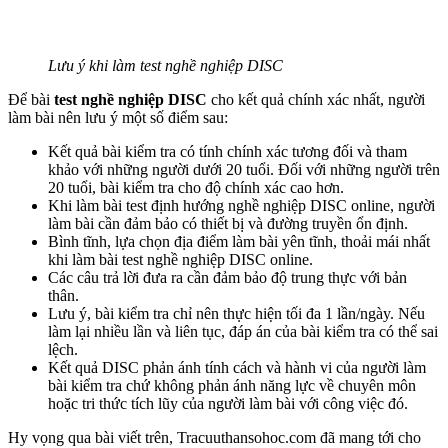
Lưu ý khi làm test nghề nghiệp DISC
Để bài
test nghề nghiệp DISC
cho kết quả chính xác nhất, người
làm bài nên lưu ý một số điểm sau:
Kết quả bài kiểm tra có tính chính xác tương đối và tham
khảo với những người dưới 20 tuổi. Đối với những người trên
20 tuổi, bài kiểm tra cho độ chính xác cao hơn.
Khi làm bài test định hướng nghề nghiệp DISC online, người
làm bài cần đảm bảo có thiết bị và đường truyền ổn định.
Bình tĩnh, lựa chọn địa điểm làm bài yên tĩnh, thoải mái nhất
khi làm bài test nghề nghiệp DISC online.
Các câu trả lời đưa ra cần đảm bảo độ trung thực với bản
thân.
Lưu ý, bài kiểm tra chỉ nên thực hiện tối đa 1 lần/ngày. Nếu
làm lại nhiều lần và liên tục, đáp án của bài kiểm tra có thể sai
lệch.
Kết quả DISC phản ánh tính cách và hành vi của người làm
bài kiểm tra chứ không phản ánh năng lực về chuyên môn
hoặc tri thức tích lũy của người làm bài với công việc đó.
Hy vọng qua bài viết trên, Tracuuthansohoc.com đã mang tới cho