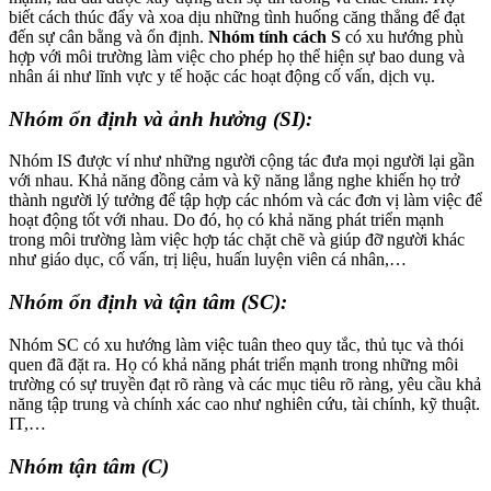
biết cách thúc đẩy và xoa dịu những tình huống căng thẳng để đạt
đến sự cân bằng và ổn định.
Nhóm tính cách S
có xu hướng phù
hợp với môi trường làm việc cho phép họ thể hiện sự bao dung và
nhân ái như lĩnh vực y tế hoặc các hoạt động cố vấn, dịch vụ.
Nhóm ổn định và ảnh hưởng (SI):
Nhóm IS được ví như những người cộng tác đưa mọi người lại gần
với nhau. Khả năng đồng cảm và kỹ năng lắng nghe khiến họ trở
thành người lý tưởng để tập hợp các nhóm và các đơn vị làm việc để
hoạt động tốt với nhau. Do đó, họ có khả năng phát triển mạnh
trong môi trường làm việc hợp tác chặt chẽ và giúp đỡ người khác
như giáo dục, cố vấn, trị liệu, huấn luyện viên cá nhân,…
Nhóm ổn định và tận tâm (SC):
Nhóm SC có xu hướng làm việc tuân theo quy tắc, thủ tục và thói
quen đã đặt ra. Họ có khả năng phát triển mạnh trong những môi
trường có sự truyền đạt rõ ràng và các mục tiêu rõ ràng, yêu cầu khả
năng tập trung và chính xác cao như nghiên cứu, tài chính, kỹ thuật.
IT,…
Nhóm tận tâm (C)