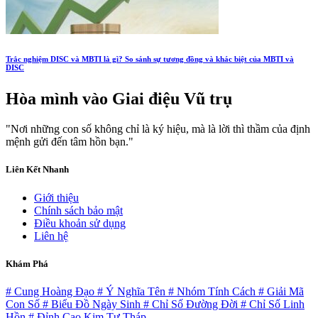
Trắc nghiệm DISC và MBTI là gì? So sánh sự tương đồng và khác biệt của MBTI và
DISC
Hòa mình vào
Giai điệu Vũ trụ
"Nơi những con số không chỉ là ký hiệu, mà là lời thì thầm của định
mệnh gửi đến tâm hồn bạn."
Liên Kết Nhanh
Giới thiệu
Chính sách bảo mật
Điều khoản sử dụng
Liên hệ
Khám Phá
# Cung Hoàng Đạo
# Ý Nghĩa Tên
# Nhóm Tính Cách
# Giải Mã
Con Số
# Biểu Đồ Ngày Sinh
# Chỉ Số Đường Đời
# Chỉ Số Linh
Hồn
# Đỉnh Cao Kim Tự Tháp