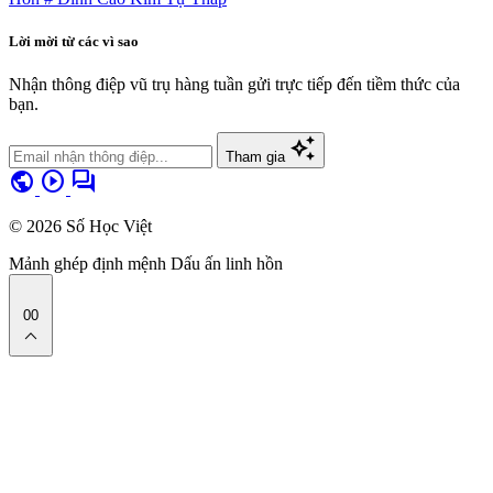
Lời mời từ các vì sao
Nhận thông điệp vũ trụ hàng tuần gửi trực tiếp đến tiềm thức của
bạn.
auto_awesome
Tham gia
public
play_circle
forum
© 2026 Số Học Việt
Mảnh ghép định mệnh
Dấu ấn linh hồn
00
expand_less