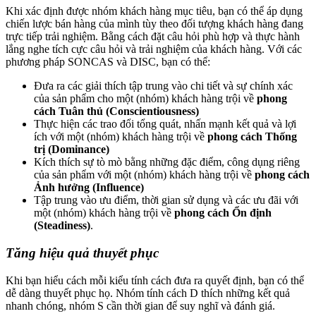
Khi xác định được nhóm khách hàng mục tiêu, bạn có thể áp dụng
chiến lược bán hàng của mình tùy theo đối tượng khách hàng đang
trực tiếp trải nghiệm. Bằng cách đặt câu hỏi phù hợp và thực hành
lắng nghe tích cực câu hỏi và trải nghiệm của khách hàng. Với các
phương pháp SONCAS và DISC, bạn có thể:
Đưa ra các giải thích tập trung vào chi tiết và sự chính xác
của sản phẩm cho một (nhóm) khách hàng trội về
phong
cách Tuân thủ (Conscientiousness)
Thực hiện các trao đổi tổng quát, nhấn mạnh kết quả và lợi
ích với một (nhóm) khách hàng trội về
phong cách Thống
trị (Dominance)
Kích thích sự tò mò bằng những đặc điểm, công dụng riêng
của sản phẩm với một (nhóm) khách hàng trội về
phong cách
Ảnh hưởng (Influence)
Tập trung vào ưu điểm, thời gian sử dụng và các ưu đãi với
một (nhóm) khách hàng trội về
phong cách Ổn định
(Steadiness)
.
Tăng hiệu quả thuyết phục
Khi bạn hiểu cách mỗi kiểu tính cách đưa ra quyết định, bạn có thể
dễ dàng thuyết phục họ. Nhóm tính cách D thích những kết quả
nhanh chóng, nhóm S cần thời gian để suy nghĩ và đánh giá.