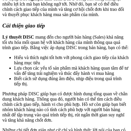
nhiều lợi ích mà bạn không ngờ tới. Nhờ đó, bạn sẽ có thể điều
chỉnh cách giao tiếp của mình và tăng cơ hội chốt đơn khi trao đổi
và thuyết phục khách hàng mua sản phẩm của mình.
Cải thiện giao tiếp
Lý thuyết DISC
mang đến cho người bán hàng (Sales) khả năng
tối ưu hóa mối quan hệ với khách hàng của mình thông qua quá
trình giao tiếp. Bằng việc áp dụng DISC trong bán hàng, bạn có thể:
Hiểu và thích nghi tốt hơn với phong cách giao tiếp của khách
hàng mục tiêu
Lựa chọn các yếu tố sản phẩm mà khách hàng quan tâm để tư
vấn để tăng trải nghiệm và thúc đẩy hành vi mua hàng
Biết cách sử dụng đúng âm điệu, nhịp điệu trong quá trình
tiếp thị.
Phương pháp DISC giúp bạn có được hình dung tổng quan về chân
dung khách hàng. Thông qua đó, người bán có thể tìm cách điều
chỉnh cách giao tiếp, hành vi cho phù hợp. Hồ sơ còn giúp bạn biết
nhóm khách hàng nào có tính cách phù hợp với người bán hàng
nhất để tập trung vào quá trình tiếp thị, rút ngắn thời gian suy nghĩ
và tăng khả năng chốt đơn.
Những chi tiết đơn giản như cử chỉ và hình thức lời nói của bạn có