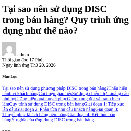
Tại sao nên sử dụng DISC
trong bán hàng? Quy trình ứng
dụng như thế nào?
admin
Thời gian đọc
17 Phút
Ngày linh ứng
Th3 20, 2026
Mục Lục
Tại sao nên sử dụng phương pháp DISC trong bán hàng?
Thấu hiểu
hành vi khách hàng
Cải thiện giao tiếp
Sử dụng chiến lược quảng cáo
phù hợp
Tăng hiệu quả thuyết phục
Giảm xung đột và tránh hiểu
lầm
Quy trình sử dụng DISC trong bán hàng
Giai đoạn 1: Tiếp xúc
lần đầu
Giai đoạn 2: Phân tích nhu cầu khách hàng
Giai đoạn 3:
Thuyết phục khách hàng tiềm năng
Giai đoạn 4: Kết thúc bán
hàng
Ý nghĩa của ứng dụng DISC trong bán hàng