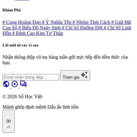
Khám Phá
# Cung Hoàng Đạo
# Ý Nghĩa Tên
# Nhóm Tính Cách
# Giải Mã
Con Số
# Biểu Đồ Ngày Sinh
# Chỉ Số Đường Đời
# Chỉ Số Linh
Hồn
# Đỉnh Cao Kim Tự Tháp
Lời mời từ các vì sao
Nhận thông điệp vũ trụ hàng tuần gửi trực tiếp đến tiềm thức của
bạn.
auto_awesome
Tham gia
public
play_circle
forum
© 2026 Số Học Việt
Mảnh ghép định mệnh
Dấu ấn linh hồn
00
expand_less