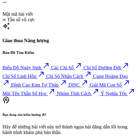
""
Mật mã bài viết
∞
Tần số vô cực
auto_awesome
Giao thoa Năng lượng
Bản Đồ Tìm Kiếm
north_east
north_east
north_east
Biểu Đồ Ngày Sinh
Các Chỉ Số
Chỉ Số Đường Đời
north_east
north_east
Chỉ Số Linh Hồn
Chỉ Số Nhân Cách
Cung Hoàng Đạo
north_east
north_east
north_east
north_east
Đỉnh Cao Kim Tự Tháp
DISC
Giải Mã Con Số
north_east
north_east
north_east
Mũi Tên Thần Số Học
Nhóm Tính Cách
Ý Nghĩa Tên
psychology
Bạn đang tìm kiếm hướng đi?
Hãy để những bài viết này trở thành ngọn hải đăng dẫn lối trong
hành trình khám phá bản thân.