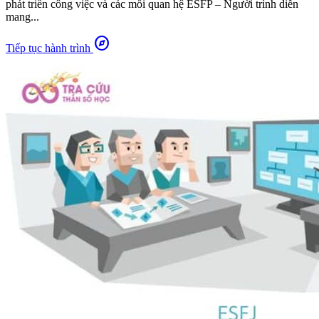
phát triển công việc và các mối quan hệ ESFP – Người trình diễn
mang...
explore
Tiếp tục hành trình