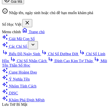
Giải Mã
info
Nhập tên, ngày sinh hoặc chủ đề bạn muốn khám phá
close
Số Học Việt
home
Menu chính
Trang chủ
auto_awesome
Giải Mã Con Số
auto_awesome
expand_more
Các Chỉ Số
subdirectory_arrow_right
subdirectory_arrow_right
subdirectory_arrow_right
Biểu Đồ Ngày Sinh
Chỉ Số Đường Đời
Chỉ Số Linh
subdirectory_arrow_right
subdirectory_arrow_right
subdirectory_arrow_right
Hồn
Chỉ Số Nhân Cách
Đỉnh Cao Kim Tự Tháp
Mũi
Tên Thần Số Học
auto_awesome
Cung Hoàng Đạo
auto_awesome
Ý Nghĩa Tên
auto_awesome
Nhóm Tính Cách
auto_awesome
DISC
auto_awesome
Khám Phá Định Mệnh
Lưu Trữ Bí Mật