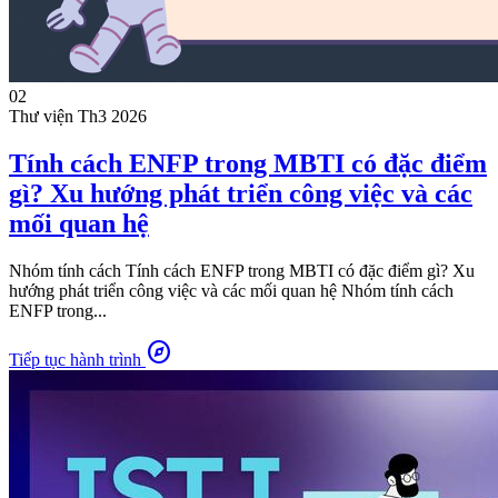
02
Thư viện
Th3 2026
Tính cách ENFP trong MBTI có đặc điểm
gì? Xu hướng phát triển công việc và các
mối quan hệ
Nhóm tính cách Tính cách ENFP trong MBTI có đặc điểm gì? Xu
hướng phát triển công việc và các mối quan hệ Nhóm tính cách
ENFP trong...
explore
Tiếp tục hành trình