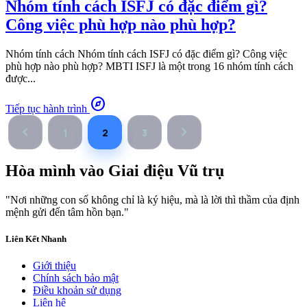
Nhóm tính cách ISFJ có đặc điểm gì?
Công việc phù hợp nào phù hợp?
Nhóm tính cách Nhóm tính cách ISFJ có đặc điểm gì? Công việc
phù hợp nào phù hợp? MBTI ISFJ là một trong 16 nhóm tính cách
được...
explore
Tiếp tục hành trình
chevron_left
chevron_right
1
2
3
Hòa mình vào
Giai điệu Vũ trụ
"Nơi những con số không chỉ là ký hiệu, mà là lời thì thầm của định
mệnh gửi đến tâm hồn bạn."
Liên Kết Nhanh
Giới thiệu
Chính sách bảo mật
Điều khoản sử dụng
Liên hệ