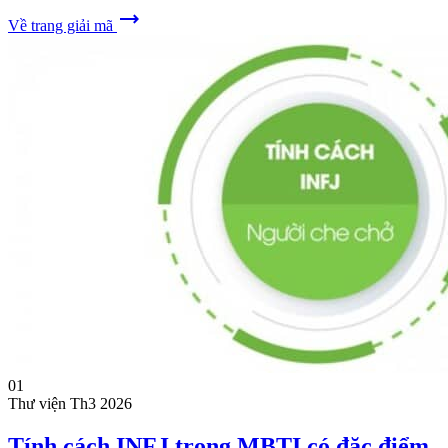
trending_flat
Về trang giải mã
01
Thư viện
Th3 2026
Tính cách INFJ trong MBTI có đặc điểm