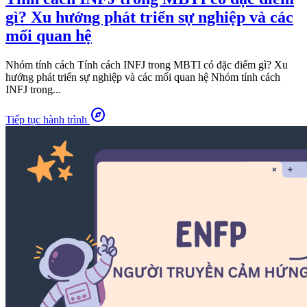
gì? Xu hướng phát triển sự nghiệp và các
mối quan hệ
Nhóm tính cách Tính cách INFJ trong MBTI có đặc điểm gì? Xu
hướng phát triển sự nghiệp và các mối quan hệ Nhóm tính cách
INFJ trong...
explore
Tiếp tục hành trình