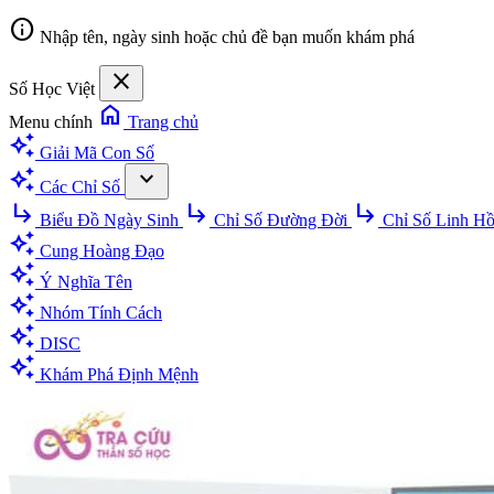
info
Nhập tên, ngày sinh hoặc chủ đề bạn muốn khám phá
close
Số Học Việt
home
Menu chính
Trang chủ
auto_awesome
Giải Mã Con Số
auto_awesome
expand_more
Các Chỉ Số
subdirectory_arrow_right
subdirectory_arrow_right
subdirectory_arrow_right
Biểu Đồ Ngày Sinh
Chỉ Số Đường Đời
Chỉ Số Linh H
auto_awesome
Cung Hoàng Đạo
auto_awesome
Ý Nghĩa Tên
auto_awesome
Nhóm Tính Cách
auto_awesome
DISC
auto_awesome
Khám Phá Định Mệnh