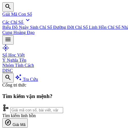
search
Giải Mã Con Số
expand_more
Các Chỉ Số
Biểu Đồ Ngày Sinh
Chỉ Số Đường Đời
Chỉ Số Linh Hồn
Chỉ Số Nh
Cung Hoàng Đạo
menu
flare
Số Học Việt
Ý Nghĩa Tên
Nhóm Tính Cách
DISC
search
auto_awesome
Tra Cứu
Cổng tri thức
Tìm kiếm vận mệnh?
schema
Tìm kiếm linh hồn
explore
Giải Mã