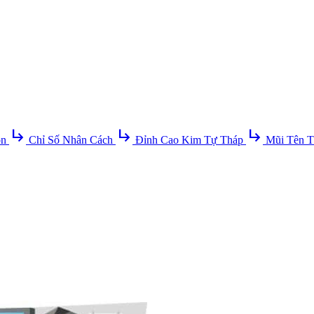
subdirectory_arrow_right
subdirectory_arrow_right
subdirectory_arrow_right
ồn
Chỉ Số Nhân Cách
Đỉnh Cao Kim Tự Tháp
Mũi Tên T