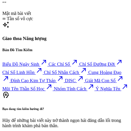
""
Mật mã bài viết
∞
Tần số vô cực
auto_awesome
Giao thoa Năng lượng
Bản Đồ Tìm Kiếm
north_east
north_east
north_east
Biểu Đồ Ngày Sinh
Các Chỉ Số
Chỉ Số Đường Đời
north_east
north_east
Chỉ Số Linh Hồn
Chỉ Số Nhân Cách
Cung Hoàng Đạo
north_east
north_east
north_east
north_east
Đỉnh Cao Kim Tự Tháp
DISC
Giải Mã Con Số
north_east
north_east
north_east
Mũi Tên Thần Số Học
Nhóm Tính Cách
Ý Nghĩa Tên
psychology
Bạn đang tìm kiếm hướng đi?
Hãy để những bài viết này trở thành ngọn hải đăng dẫn lối trong
hành trình khám phá bản thân.