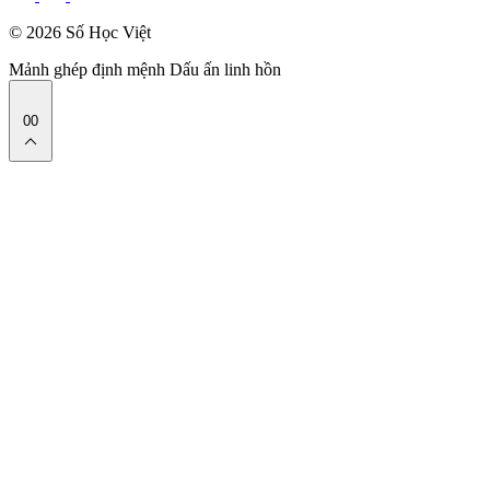
© 2026 Số Học Việt
Mảnh ghép định mệnh
Dấu ấn linh hồn
00
expand_less