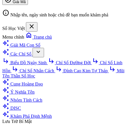
Giải Mã
info
Nhập tên, ngày sinh hoặc chủ đề bạn muốn khám phá
close
Số Học Việt
home
Menu chính
Trang chủ
auto_awesome
Giải Mã Con Số
auto_awesome
expand_more
Các Chỉ Số
subdirectory_arrow_right
subdirectory_arrow_right
subdirectory_arrow_right
Biểu Đồ Ngày Sinh
Chỉ Số Đường Đời
Chỉ Số Linh
subdirectory_arrow_right
subdirectory_arrow_right
subdirectory_arrow_right
Hồn
Chỉ Số Nhân Cách
Đỉnh Cao Kim Tự Tháp
Mũi
Tên Thần Số Học
auto_awesome
Cung Hoàng Đạo
auto_awesome
Ý Nghĩa Tên
auto_awesome
Nhóm Tính Cách
auto_awesome
DISC
auto_awesome
Khám Phá Định Mệnh
Lưu Trữ Bí Mật