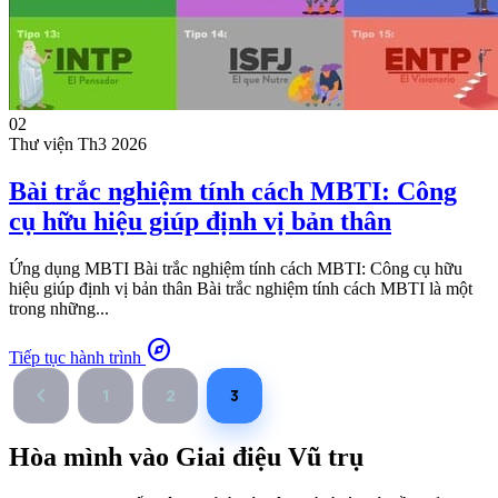
02
Thư viện
Th3 2026
Bài trắc nghiệm tính cách MBTI: Công
cụ hữu hiệu giúp định vị bản thân
Ứng dụng MBTI Bài trắc nghiệm tính cách MBTI: Công cụ hữu
hiệu giúp định vị bản thân Bài trắc nghiệm tính cách MBTI là một
trong những...
explore
Tiếp tục hành trình
chevron_left
1
2
3
Hòa mình vào
Giai điệu Vũ trụ