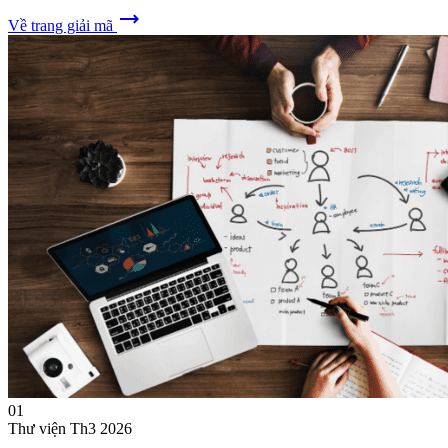
trending_flat
Về trang giải mã
01
Thư viện
Th3 2026