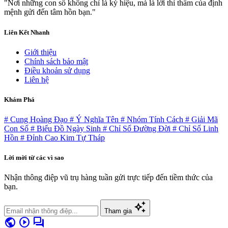
"Nơi những con số không chỉ là ký hiệu, mà là lời thì thầm của định
mệnh gửi đến tâm hồn bạn."
Liên Kết Nhanh
Giới thiệu
Chính sách bảo mật
Điều khoản sử dụng
Liên hệ
Khám Phá
# Cung Hoàng Đạo
# Ý Nghĩa Tên
# Nhóm Tính Cách
# Giải Mã
Con Số
# Biểu Đồ Ngày Sinh
# Chỉ Số Đường Đời
# Chỉ Số Linh
Hồn
# Đỉnh Cao Kim Tự Tháp
Lời mời từ các vì sao
Nhận thông điệp vũ trụ hàng tuần gửi trực tiếp đến tiềm thức của
bạn.
auto_awesome
Tham gia
public
play_circle
forum