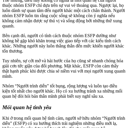
Thế nhưng, điều này không có nghĩa là mối quan hệ của người
thuộc nhóm ESFP chỉ dựa trên sự vui vẻ thoáng qua. Ngược lại, họ
luôn dành sự quan tâm đến người khác một cách chân thành. Người
nhóm ESFP luôn tin rằng cuộc sống sẽ không còn ý nghĩa nếu
không cảm nhận được sự thú vị và sống động bởi những thứ xung
quanh.
Bên cạnh đó, người có tính cách thuộc nhóm ESFP dường như
không hề gặp khó khăn trong việc giao tiếp với các kiểu tính cách
khác. Những người này luôn thẳng thắn đến mức khiến người khác
tổn thương.
Tuy nhiên, sự cởi mở và hài hước của họ cũng sẽ nhanh chóng hóa
giải cơn tức giận của đối phương. Mặt khác, ESFP còn cảm thấy
thật hạnh phúc khi được chia sẻ niềm vui với mọi người xung quanh
mình.
Nhóm “Người trình diễn” tốt bụng, rộng lượng và luôn tạo điều
kiện tốt nhất cho người khác. Họ có xu hướng tránh xa những mối
quan hệ đòi hỏi bản thân mình phải biết suy nghĩ sâu xa.
Mối quan hệ tình yêu
Khi ở trong mối quan hệ tình cảm, người sở hữu nhóm “Người trình
diễn” (ESFP) có xu hướng thích trải nghiệm những điều mới lạ,