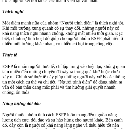
trò là người kết nối tất cả các thành viên lại với nhau.
Thích nghi
Một điểm mạnh nữa của nhóm “Người trình diễn” là thích nghi tốt.
Khi môi trường xung quanh có sự thay đổi, những người này có
khả năng thích nghi nhanh chóng, không mất nhiều thời gian. Đặc
biệt, chính sự linh hoạt đó giúp cho người nhóm ESFP phát triển ở
nhiều môi trường khác nhau, có nhiều cơ hội trong công việc.
Thực tế
ESFP là nhóm người thực tế, chỉ tập trung vào hiện tại, không quan
tâm nhiều đến những chuyện đã xảy ra trong quá khứ hoặc chưa
xảy ra. Chính sự thực tế này giúp những người này xử lý các thông
tin một cách cụ thể và chi tiết. “Người trình diễn” dễ dàng nhận ra
vấn đề bản thân đang mắc phải và tìm hướng giải quyết nhanh
chóng, ổn thỏa.
Năng lượng dồi dào
Người thuộc nhóm tính cách ESFP luôn mang đến nguồn năng
lượng tích cực, dồi dào và sự hào hứng cho người khác. Bên cạnh
đó, đây còn là người có khả năng lắng nghe và thấu hiểu tốt nên