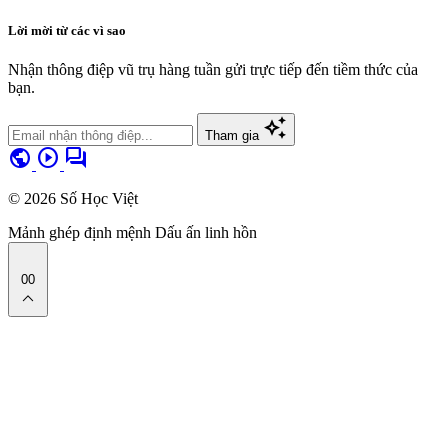
Lời mời từ các vì sao
Nhận thông điệp vũ trụ hàng tuần gửi trực tiếp đến tiềm thức của
bạn.
auto_awesome
Tham gia
public
play_circle
forum
© 2026 Số Học Việt
Mảnh ghép định mệnh
Dấu ấn linh hồn
00
expand_less