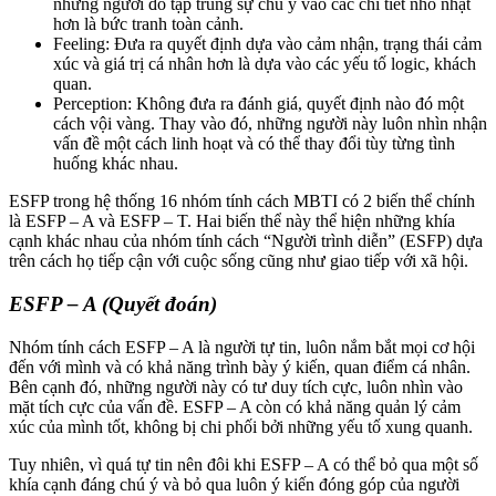
những người đó tập trung sự chú ý vào các chi tiết nhỏ nhặt
hơn là bức tranh toàn cảnh.
Feeling: Đưa ra quyết định dựa vào cảm nhận, trạng thái cảm
xúc và giá trị cá nhân hơn là dựa vào các yếu tố logic, khách
quan.
Perception: Không đưa ra đánh giá, quyết định nào đó một
cách vội vàng. Thay vào đó, những người này luôn nhìn nhận
vấn đề một cách linh hoạt và có thể thay đổi tùy từng tình
huống khác nhau.
ESFP trong hệ thống 16 nhóm tính cách MBTI có 2 biến thể chính
là ESFP – A và ESFP – T. Hai biến thể này thể hiện những khía
cạnh khác nhau của nhóm tính cách “Người trình diễn” (ESFP) dựa
trên cách họ tiếp cận với cuộc sống cũng như giao tiếp với xã hội.
ESFP – A (Quyết đoán)
Nhóm tính cách ESFP – A là người tự tin, luôn nắm bắt mọi cơ hội
đến với mình và có khả năng trình bày ý kiến, quan điểm cá nhân.
Bên cạnh đó, những người này có tư duy tích cực, luôn nhìn vào
mặt tích cực của vấn đề. ESFP – A còn có khả năng quản lý cảm
xúc của mình tốt, không bị chi phối bởi những yếu tố xung quanh.
Tuy nhiên, vì quá tự tin nên đôi khi ESFP – A có thể bỏ qua một số
khía cạnh đáng chú ý và bỏ qua luôn ý kiến đóng góp của người