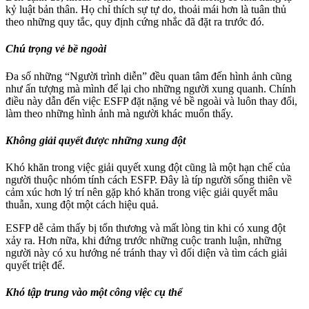
kỷ luật bản thân. Họ chỉ thích sự tự do, thoải mái hơn là tuân thủ
theo những quy tắc, quy định cứng nhắc đã đặt ra trước đó.
Chú trọng vẻ bề ngoài
Đa số những “Người trình diễn” đều quan tâm đến hình ảnh cũng
như ấn tượng mà mình để lại cho những người xung quanh. Chính
điều này dẫn đến việc ESFP đặt nặng vẻ bề ngoài và luôn thay đổi,
làm theo những hình ảnh mà người khác muốn thấy.
Không giải quyết được những xung đột
Khó khăn trong việc giải quyết xung đột cũng là một hạn chế của
người thuộc nhóm tính cách ESFP. Đây là típ người sống thiên về
cảm xúc hơn lý trí nên gặp khó khăn trong việc giải quyết mâu
thuẫn, xung đột một cách hiệu quả.
ESFP dễ cảm thấy bị tổn thương và mất lòng tin khi có xung đột
xảy ra. Hơn nữa, khi đứng trước những cuộc tranh luận, những
người này có xu hướng né tránh thay vì đối diện và tìm cách giải
quyết triệt để.
Khó tập trung vào một công việc cụ thể