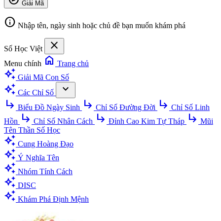
Giải Mã
info
Nhập tên, ngày sinh hoặc chủ đề bạn muốn khám phá
close
Số Học Việt
home
Menu chính
Trang chủ
auto_awesome
Giải Mã Con Số
auto_awesome
expand_more
Các Chỉ Số
subdirectory_arrow_right
subdirectory_arrow_right
subdirectory_arrow_right
Biểu Đồ Ngày Sinh
Chỉ Số Đường Đời
Chỉ Số Linh
subdirectory_arrow_right
subdirectory_arrow_right
subdirectory_arrow_right
Hồn
Chỉ Số Nhân Cách
Đỉnh Cao Kim Tự Tháp
Mũi
Tên Thần Số Học
auto_awesome
Cung Hoàng Đạo
auto_awesome
Ý Nghĩa Tên
auto_awesome
Nhóm Tính Cách
auto_awesome
DISC
auto_awesome
Khám Phá Định Mệnh