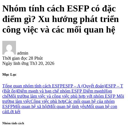
Nhóm tính cách ESFP có đặc
điểm gì? Xu hướng phát triển
công việc và các mối quan hệ
admin
Thời gian đọc
28 Phút
Ngày linh ứng
Th3 20, 2026
Mục Lục
Tổng quan nhóm tính cách ESFP
ESFP – A (Quyết đoán)
ESFP – T
(Bất ổn)
Điểm mạnh và hạn chế nhóm ESFP
Điểm mạnh
Hạn
chế
Môi trường làm việc và công việc phù hợp với nhóm ESFP
Môi
trường làm việc
Công việc phù hợp
Các mối quan hệ của nhóm
ESFP
Mối quan hệ xã hội
Mối quan hệ tình yêu
Mối quan hệ con
cái
Lời kết
Nhóm tính cách