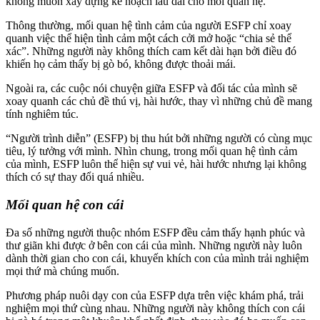
không muốn xây dựng kế hoạch lâu dài cho mối quan hệ.
Thông thường, mối quan hệ tình cảm của người ESFP chỉ xoay
quanh việc thể hiện tình cảm một cách cởi mở hoặc “chia sẻ thể
xác”. Những người này không thích cam kết dài hạn bởi điều đó
khiến họ cảm thấy bị gò bó, không được thoải mái.
Ngoài ra, các cuộc nói chuyện giữa ESFP và đối tác của mình sẽ
xoay quanh các chủ đề thú vị, hài hước, thay vì những chủ đề mang
tính nghiêm túc.
“Người trình diễn” (ESFP) bị thu hút bởi những người có cùng mục
tiêu, lý tưởng với mình. Nhìn chung, trong mối quan hệ tình cảm
của mình, ESFP luôn thể hiện sự vui vẻ, hài hước nhưng lại không
thích có sự thay đổi quá nhiều.
Mối quan hệ con cái
Đa số những người thuộc nhóm ESFP đều cảm thấy hạnh phúc và
thư giãn khi được ở bên con cái của mình. Những người này luôn
dành thời gian cho con cái, khuyến khích con của mình trải nghiệm
mọi thứ mà chúng muốn.
Phương pháp nuôi dạy con của ESFP dựa trên việc khám phá, trải
nghiệm mọi thứ cùng nhau. Những người này không thích con cái