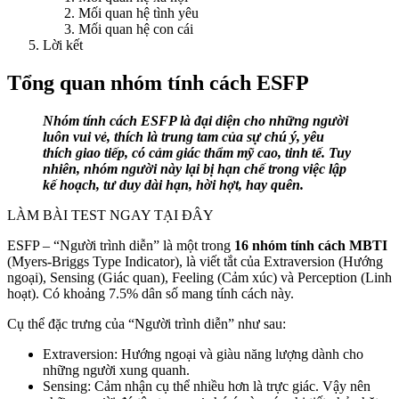
Mối quan hệ tình yêu
Mối quan hệ con cái
Lời kết
Tổng quan nhóm tính cách ESFP
Nhóm tính cách ESFP là đại diện cho những người
luôn vui vẻ, thích là trung tam của sự chú ý, yêu
thích giao tiếp, có cảm giác thẩm mỹ cao, tinh tế. Tuy
nhiên, nhóm người này lại bị hạn chế trong việc lập
kế hoạch, tư duy dài hạn, hời hợt, hay quên.
LÀM BÀI TEST NGAY TẠI ĐÂY
ESFP – “Người trình diễn” là một trong
16 nhóm tính cách MBTI
(Myers-Briggs Type Indicator), là viết tắt của Extraversion (Hướng
ngoại), Sensing (Giác quan), Feeling (Cảm xúc) và Perception (Linh
hoạt). Có khoảng 7.5% dân số mang tính cách này.
Cụ thể đặc trưng của “Người trình diễn” như sau:
Extraversion: Hướng ngoại và giàu năng lượng dành cho
những người xung quanh.
Sensing: Cảm nhận cụ thể nhiều hơn là trực giác. Vậy nên