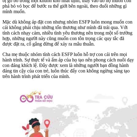
bị gò bó trong một khuôn khổ nhất định, thay vào đó họ muốn con
phá bỏ vỏ bọc để bước ra thế giới bên ngoài, theo đuổi những gì
mình muốn.
Mặc dù không áp đặt con nhưng nhóm ESFP luôn mong muốn con
cái không phải chịu những tổn thương như mình đã trải qua. Với
tính cách nhạy cảm, nhiều tình yêu thương nên trong một số trường
hợp, những người này cũng muốn con tôn trọng các quy tắc đã
được đặt ra, cố gắng đừng để xảy ra mâu thuẫn.
Cha mẹ thuộc nhóm tính cách ESFP luôn hỗ trợ con cái trên mọi
hành trình. Sự thực tế và ấm áp của họ tạo nên phong cách nuôi dạy
con đáng khích lệ. Đây được xem là những người bạn đồng hành
đáng tin cậy của con trẻ, luôn thúc đẩy con không ngừng sáng tạo
trên hành trình phát triển của mình.