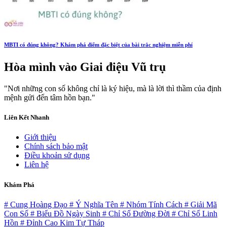
MBTI có đúng không? Khám phá điểm đặc biệt của bài trắc nghiệm miễn phí
Hòa mình vào
Giai điệu Vũ trụ
"Nơi những con số không chỉ là ký hiệu, mà là lời thì thầm của định
mệnh gửi đến tâm hồn bạn."
Liên Kết Nhanh
Giới thiệu
Chính sách bảo mật
Điều khoản sử dụng
Liên hệ
Khám Phá
# Cung Hoàng Đạo
# Ý Nghĩa Tên
# Nhóm Tính Cách
# Giải Mã
Con Số
# Biểu Đồ Ngày Sinh
# Chỉ Số Đường Đời
# Chỉ Số Linh
Hồn
# Đỉnh Cao Kim Tự Tháp