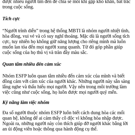
được nhiều người tìm đến để chia sẻ mỗi khi gặp khó khăn, bất trắc
trong cuộc sống.
Tích cực
“Người trình diễn” trong hệ thống MBTI là nhóm người nhiệt tình,
hòa đồng, vui vẻ và có suy nghĩ thoáng. Mặc dù là người sống tích
cực, tuy nhiên họ không giữ năng lượng cho riêng mình mà luôn
muốn lan tỏa đến mọi người xung quanh. Từ đó góp phần giúp
cuộc sống của họ thú vị và tràn đầy màu sắc.
Quan tâm nhiều đến cảm xúc
Nhóm ESFP luôn quan tâm nhiều đến cảm xúc của mình và biết
đồng cảm với cảm xúc của người khác. Những người này sẵn sàng
lắng nghe và thấu hiểu mọi người. Vậy nên trong môi trường làm
việc cũng như cuộc sống, họ luôn được mọi người quý mến.
Kỹ năng làm việc nhóm
Đa số người thuộc nhóm ESFP luôn biết cách dung hòa các mối
quan hệ, không để ai cảm thấy cô độc vì không hòa nhập được.
Ngoài ra, những người này còn thích giúp đỡ người khác bằng lời
an ủi động viên hoặc thông qua hành động cụ thể.