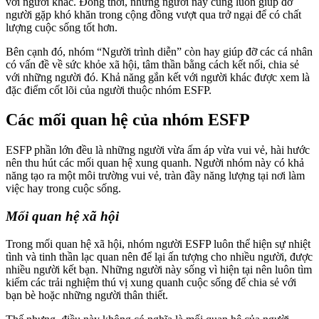
với người khác. Đồng thời, những người này cũng luôn giúp đỡ
người gặp khó khăn trong cộng đồng vượt qua trở ngại để có chất
lượng cuộc sống tốt hơn.
Bên cạnh đó, nhóm “Người trình diễn” còn hay giúp đỡ các cá nhân
có vấn đề về sức khỏe xã hội, tâm thần bằng cách kết nối, chia sẻ
với những người đó. Khả năng gắn kết với người khác được xem là
đặc điểm cốt lõi của người thuộc nhóm ESFP.
Các mối quan hệ của nhóm ESFP
ESFP phần lớn đều là những người vừa ấm áp vừa vui vẻ, hài hước
nên thu hút các mối quan hệ xung quanh. Người nhóm này có khả
năng tạo ra một môi trường vui vẻ, tràn đầy năng lượng tại nơi làm
việc hay trong cuộc sống.
Mối quan hệ xã hội
Trong mối quan hệ xã hội, nhóm người ESFP luôn thể hiện sự nhiệt
tình và tinh thần lạc quan nên để lại ấn tượng cho nhiều người, được
nhiều người kết bạn. Những người này sống vì hiện tại nên luôn tìm
kiếm các trải nghiệm thú vị xung quanh cuộc sống để chia sẻ với
bạn bè hoặc những người thân thiết.