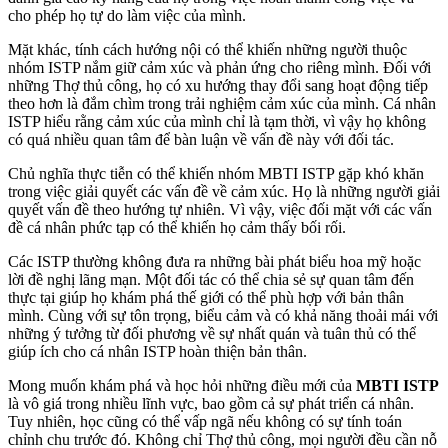
cho phép họ tự do làm việc của mình.
Mặt khác, tính cách hướng nội có thể khiến những người thuộc
nhóm ISTP nắm giữ cảm xúc và phản ứng cho riêng mình. Đối với
những Thợ thủ công, họ có xu hướng thay đổi sang hoạt động tiếp
theo hơn là đắm chìm trong trải nghiệm cảm xúc của mình. Cá nhân
ISTP hiểu rằng cảm xúc của mình chỉ là tạm thời, vì vậy họ không
có quá nhiều quan tâm để bàn luận về vấn đề này với đối tác.
Chủ nghĩa thực tiễn có thể khiến nhóm MBTI ISTP gặp khó khăn
trong việc giải quyết các vấn đề về cảm xúc. Họ là những người giải
quyết vấn đề theo hướng tự nhiên. Vì vậy, việc đối mặt với các vấn
đề cá nhân phức tạp có thể khiến họ cảm thấy bối rối.
Các ISTP thường không đưa ra những bài phát biểu hoa mỹ hoặc
lời đề nghị lãng mạn. Một đối tác có thể chia sẻ sự quan tâm đến
thực tại giúp họ khám phá thế giới có thể phù hợp với bản thân
mình. Cùng với sự tôn trọng, biểu cảm và có khả năng thoải mái với
những ý tưởng từ đối phương về sự nhất quán và tuân thủ có thể
giúp ích cho cá nhân ISTP hoàn thiện bản thân.
Mong muốn khám phá và học hỏi những điều mới của
MBTI ISTP
là vô giá trong nhiều lĩnh vực, bao gồm cả sự phát triển cá nhân.
Tuy nhiên, học cũng có thể vấp ngã nếu không có sự tính toán
chỉnh chu trước đó. Không chỉ Thợ thủ công, mọi người đều cần nỗ