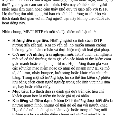
thường che giấu cảm xúc của mình. Điều này có thể khiến người
khác ngại làm quen hoặc cảm thấy khó duy trì giao tiếp với ISTP.
Họ thường tìm những người bạn có sở thích tương tự như họ và
thích dành thời gian với những người bạn này khi họ theo đuổi các
hoạt động này.
Nhìn chung, MBTI ISTP có một số đặc điểm nổi bật như:
Hướng đến mục tiêu
: Những người có tính cách ISTP
hướng đến kết quả. Khi có vấn đề, họ muốn nhanh chóng
hiểu nguyên nhân cơ bản và thực hiện một số loại giải pháp.
Cởi mở với những trải nghiệm mới
: ISTP thích trải nghiệm
mới và có thể thường tham gia vào các hành vi tìm kiếm cảm
giác mạnh hoặc chấp nhận rủi ro . Họ thường tham gia vào
các sở thích mạo hiểm hoặc có nhịp độ nhanh như lái xe mô
tô, dù lượn, nhảy bungee, lướt sóng hoặc khúc côn cầu trên
băng. Trong một số trường hợp, họ có thể tìm kiếm sự phiêu
lưu bằng cách chọn nghề nghiệp trong các lĩnh vực như đua
xe, bay hoặc chữa cháy.
Mục tiêu
: Họ thích đưa ra đánh giá dựa trên các tiêu chí
khách quan hơn là niềm tin hoặc giá trị cá nhân.
Kín tiếng và điềm đạm
: Nhóm ISTP thường được biết đến là
những người ít nói nhưng có thái độ dễ dãi với người khác.
Họ có thể nói nhiều tại nơi làm việc hoặc trong những môi
trường mà họ có nhiều điểm chung với những người khác.