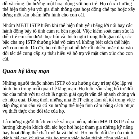
dỗ và cùng tận hưởng một hoạt động với bọn trẻ. Họ có xu hướng
thể hiện tình yêu với gia đình thông qua hoạt động chế tạo hoặc xây
dựng một sản phẩm hữu hình cho con cái.
Nhóm MBTI ISTP hiếm khi thể hiện tình yêu bằng lời nói hay các
hành động bày tỏ tình cảm ra bên ngoài. Việc kiểm soát cảm xúc là
điều trẻ em cần được học hỏi và thích nghi trong thời gian dài, các
bậc cha mẹ ISTP thường khá vô cảm và không biết cách thể hiện
với con mình. Do đó, họ có thể phải nỗ lực rất nhiều hoặc dựa vào
đối tác để cung cấp sự thấu hiểu và hỗ trợ về mặt cảm xúc cho con
cái.
Quan hệ lãng mạn
Những người thuộc nhóm ISTP có xu hướng duy trì sự độc lập và
bình tĩnh trong mối quan hệ lãng mạn. Họ luôn sẵn sàng hỗ trợ đối
tác của mình với tư cách là người giải quyết vấn đề nhanh chóng và
có hiệu quả. Đồng thời, những nhà ISTP cũng làm rất tốt trong việc
đáp ứng nhu cầu và có xu hướng thể hiện tình cảm bằng cách phục
vụ thiết thực cho đối tác của họ.
Là những người thích vui vẻ và mạo hiểm, nhóm MBTI ISTP có xu
hướng khuyến khích đối tác học hỏi hoặc tham gia những kỹ năng
hay hoạt động thể chất mới lạ và thú vị. Họ muốn đối tác của mình
đánh giá cao kỹ năng của họ trong việc hoàn thành công việc và