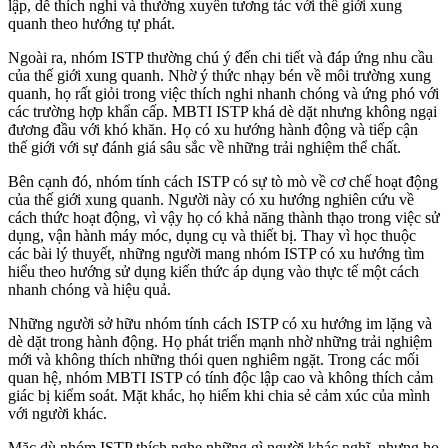
lập, dễ thích nghi và thường xuyên tương tác với thế giới xung
quanh theo hướng tự phát.
Ngoài ra, nhóm ISTP thường chú ý đến chi tiết và đáp ứng nhu cầu
của thế giới xung quanh. Nhờ ý thức nhạy bén về môi trường xung
quanh, họ rất giỏi trong việc thích nghi nhanh chóng và ứng phó với
các trường hợp khẩn cấp. MBTI ISTP khá dè dặt nhưng không ngại
đương đầu với khó khăn. Họ có xu hướng hành động và tiếp cận
thế giới với sự đánh giá sâu sắc về những trải nghiệm thể chất.
Bên cạnh đó, nhóm tính cách ISTP có sự tò mò về cơ chế hoạt động
của thế giới xung quanh. Người này có xu hướng nghiên cứu về
cách thức hoạt động, vì vậy họ có khả năng thành thạo trong việc sử
dụng, vận hành máy móc, dụng cụ và thiết bị. Thay vì học thuộc
các bài lý thuyết, những người mang nhóm ISTP có xu hướng tìm
hiểu theo hướng sử dụng kiến ​​thức áp dụng vào thực tế một cách
nhanh chóng và hiệu quả.
Những người sở hữu nhóm tính cách ISTP có xu hướng im lặng và
dè dặt trong hành động. Họ phát triển mạnh nhờ những trải nghiệm
mới và không thích những thói quen nghiêm ngặt. Trong các mối
quan hệ, nhóm MBTI ISTP có tính độc lập cao và không thích cảm
giác bị kiểm soát. Mặt khác, họ hiếm khi chia sẻ cảm xúc của mình
với người khác.
Mặc dù nhóm ISTP thích nghe những gì người khác nghĩ, nhưng họ