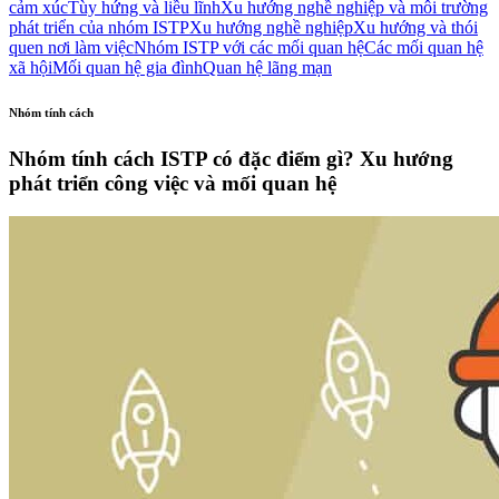
cảm xúc
Tùy hứng và liều lĩnh
Xu hướng nghề nghiệp và môi trường
phát triển của nhóm ISTP
Xu hướng nghề nghiệp
Xu hướng và thói
quen nơi làm việc
Nhóm ISTP với các mối quan hệ
Các mối quan hệ
xã hội
Mối quan hệ gia đình
Quan hệ lãng mạn
Nhóm tính cách
Nhóm tính cách ISTP có đặc điểm gì? Xu hướng
phát triển công việc và mối quan hệ