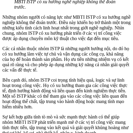
MBTI ISTP có xu hướng nghề nghiệp không thể đoán
trước.
Những nhóm người có năng lực như MBTI ISTP có xu hướng nghề
nghiệp không thể đoán trước. Điều này khiến họ trở thành một trong
những kiểu tính cách linh hoạt nhất trong giới nghề nghiệp. Nhìn
chung, nhóm ISTP có xu hướng phát triển ở các vị trí công việc
được áp dụng chuyên môn kỹ thuật cho việc đạt đến mục tiêu.
Các cá nhân thuộc nhóm ISTP là những người hướng nội, do đó họ
có xu hướng làm việc tự chủ và vận dụng các công cụ, khả năng
của họ để hoàn thành sản phẩm. Họ ưu tiên những nhiệm vụ có kết
quả rõ ràng và cho phép áp dụng những kỹ năng cá nhân giải quyết
các vấn đề thực tế.
Bên cạnh đó, nhóm ISTP coi trọng tính hiệu quả, logic và sự linh
hoạt trong công việc. Họ có xu hướng tham gia các công việc thực
tế, định hướng hành động và liên quan đến kinh nghiệm thực tiễn.
Một số ISTP khác có thể tham gia vào các công việc liên quan đến
hoạt động thể chất, tập trung vào hành động hoặc mang tính mạo
hiểm nhiều hơn.
Sự kết hợp giữa tính tò mò và sức mạnh thực hành có thể giúp
nhóm MBTI ISTP phát triển mạnh mẽ ở các vị trí công việc mang
tính thực tiễn, tập trung vào kết quả và giải quyết khủng hoảng như
thợ cơ khí, kỹ sư, nhà thiết kế, pháp y, kinh doanh,…