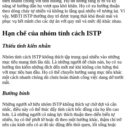
biến nhanh chóng với tình huống. Họ tin tưởng rằng lý trí và kỹ
năng sẽ hướng dẫn họ vượt qua khó khăn. Họ có xu hướng thuận
theo dòng chảy tự nhiên và không lo lắng quá nhiều về tương lai. Vì
vậy, MBTI ISTP thường duy trì được trạng thái khá thoải mái và
phục vụ hết mình cho các dự án với quy mô và mức độ khác nhau.
Hạn chế của nhóm tính cách ISTP
Thiếu tính kiên nhẫn
Nhóm tính cách ISTP không thích tập trung quá nhiều vào những
mục tiêu mang tính lâu dài. Là những người dễ chán nản, họ có xu
hướng tìm kiếm những đích đến mới mẻ khi không còn hứng thú
với mục tiêu ban đầu. Họ có thể chuyển hướng sang mục tiêu khác
một cách nhanh chóng dù chưa hoàn thành công việc dang dở trước
mắt.
Bướng bỉnh
Những người sở hữu nhóm ISTP không thích sự chờ đợi và cân
nhắc, điều này có thể thúc đẩy tính cách bốc đồng của họ lên cao
hơn. Là những người có năng lực thích thuận theo diễn biến tự
nhiên, họ có thể phớt lờ hoặc đi theo một hướng khác, thậm chí trở
nên cáu kỉnh nếu có ai đó tác động đến thói quen, lối sống hoặc