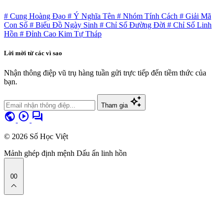
# Cung Hoàng Đạo
# Ý Nghĩa Tên
# Nhóm Tính Cách
# Giải Mã
Con Số
# Biểu Đồ Ngày Sinh
# Chỉ Số Đường Đời
# Chỉ Số Linh
Hồn
# Đỉnh Cao Kim Tự Tháp
Lời mời từ các vì sao
Nhận thông điệp vũ trụ hàng tuần gửi trực tiếp đến tiềm thức của
bạn.
auto_awesome
Tham gia
public
play_circle
forum
© 2026 Số Học Việt
Mảnh ghép định mệnh
Dấu ấn linh hồn
00
expand_less