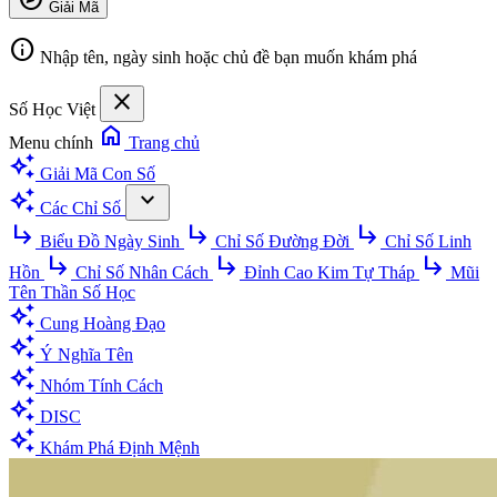
Giải Mã
info
Nhập tên, ngày sinh hoặc chủ đề bạn muốn khám phá
close
Số Học Việt
home
Menu chính
Trang chủ
auto_awesome
Giải Mã Con Số
auto_awesome
expand_more
Các Chỉ Số
subdirectory_arrow_right
subdirectory_arrow_right
subdirectory_arrow_right
Biểu Đồ Ngày Sinh
Chỉ Số Đường Đời
Chỉ Số Linh
subdirectory_arrow_right
subdirectory_arrow_right
subdirectory_arrow_right
Hồn
Chỉ Số Nhân Cách
Đỉnh Cao Kim Tự Tháp
Mũi
Tên Thần Số Học
auto_awesome
Cung Hoàng Đạo
auto_awesome
Ý Nghĩa Tên
auto_awesome
Nhóm Tính Cách
auto_awesome
DISC
auto_awesome
Khám Phá Định Mệnh