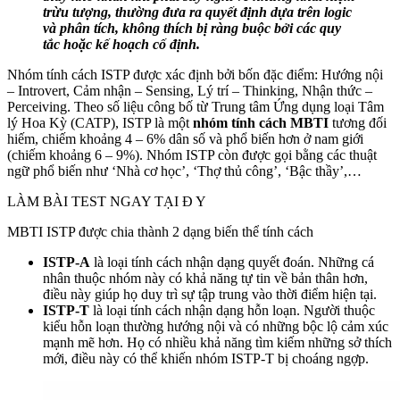
trừu tượng, thường đưa ra quyết định dựa trên logic
và phân tích, không thích bị ràng buộc bởi các quy
tắc hoặc kế hoạch cố định.
Nhóm tính cách ISTP được xác định bởi bốn đặc điểm: Hướng nội
– Introvert, Cảm nhận – Sensing, Lý trí – Thinking, Nhận thức –
Perceiving. Theo số liệu công bố từ Trung tâm Ứng dụng loại Tâm
lý Hoa Kỳ (CATP), ISTP là một
nhóm tính cách MBTI
tương đối
hiếm, chiếm khoảng 4 – 6% dân số và phổ biến hơn ở nam giới
(chiếm khoảng 6 – 9%). Nhóm ISTP còn được gọi bằng các thuật
ngữ phổ biến như ‘Nhà cơ học’, ‘Thợ thủ công’, ‘Bậc thầy’,…
LÀM BÀI TEST NGAY TẠI Đ Y
MBTI ISTP được chia thành 2 dạng biến thể tính cách
ISTP-A
là loại tính cách nhận dạng quyết đoán. Những cá
nhân thuộc nhóm này có khả năng tự tin về bản thân hơn,
điều này giúp họ duy trì sự tập trung vào thời điểm hiện tại.
ISTP-T
là loại tính cách nhận dạng hỗn loạn. Người thuộc
kiểu hỗn loạn thường hướng nội và có những bộc lộ cảm xúc
mạnh mẽ hơn. Họ có nhiều khả năng tìm kiếm những sở thích
mới, điều này có thể khiến nhóm ISTP-T bị choáng ngợp.