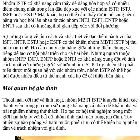
Nhóm ISTP có khả năng cảm thấy dễ dàng hòa hợp và có nhiều
điểm chung nhất trong lần đầu tiếp xúc với các nhóm ISTP, ISTJ,
ISFP hoặc ESTP. Mặt khác, họ có thể cảm thấy được bổ sung tiềm
năng và học hỏi lẫn nhau từ các nhóm INTJ, ESFJ, ENTP hoặc
ENTJ sau khi có khoảng thời gian tiếp xúc với đối phương.
Sự tương đồng về tính cách và khác biệt về đặc điểm hành vi của
ISFJ, INTP, ESTJ hoặc ESFP có thể khiến nhóm MBTI ISTP bị thu
hút mạnh mẽ. Họ cần chú ý cân bằng giữa những điểm chung và
riêng để tạo cơ hội phát triển cho cả hai bên. Những người thuộc
nhóm INFP, INFJ, ENFP hoặc ENTJ có khả năng xung đột về tính
cách nhất với những người sở hữu nhóm ISTP. Tuy nhiên khi phát
triển được mối quan hệ với các nhóm trên, nhóm ISTP có thể học
hỏi được nhiều điều từ thế mạnh của họ để cải thiện bản thân.
Mối quan hệ gia đình
Thoải mái, cởi mở và linh hoạt, nhóm MBTI ISTP khuyến khích các
thành viên trong gia đình sử dụng khả năng cá nhân để khám phá và
trải nghiệm những thử thách. Họ tạo cơ hội trải nghiệm trong một
giới hạn hợp lý với bất cứ nhóm tính cách nào trong gia đình. Tuy
nhiên sự hào phóng và ham muốn phiêu lưu có thể khiến họ bị phân
tâm về trách nhiệm với gia đình.