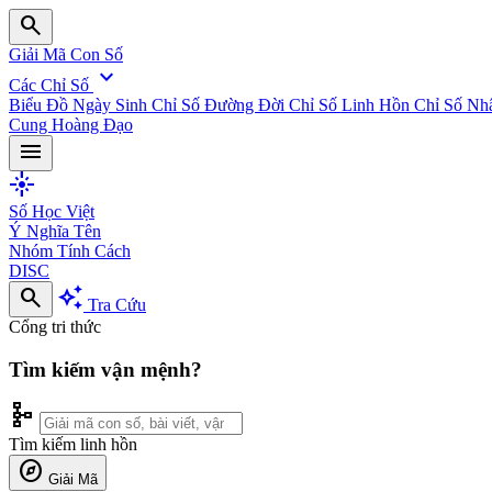
search
Giải Mã Con Số
expand_more
Các Chỉ Số
Biểu Đồ Ngày Sinh
Chỉ Số Đường Đời
Chỉ Số Linh Hồn
Chỉ Số Nh
Cung Hoàng Đạo
menu
flare
Số Học Việt
Ý Nghĩa Tên
Nhóm Tính Cách
DISC
search
auto_awesome
Tra Cứu
Cổng tri thức
Tìm kiếm vận mệnh?
schema
Tìm kiếm linh hồn
explore
Giải Mã