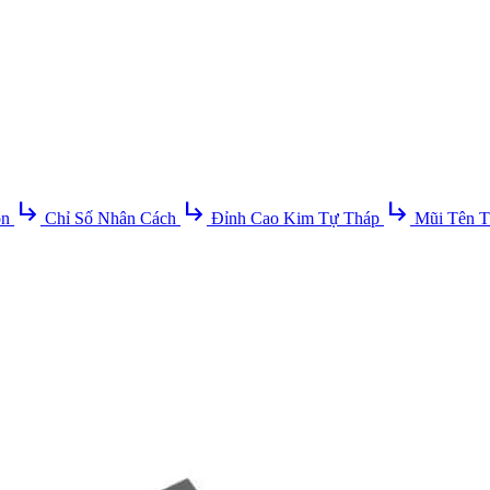
subdirectory_arrow_right
subdirectory_arrow_right
subdirectory_arrow_right
ồn
Chỉ Số Nhân Cách
Đỉnh Cao Kim Tự Tháp
Mũi Tên T