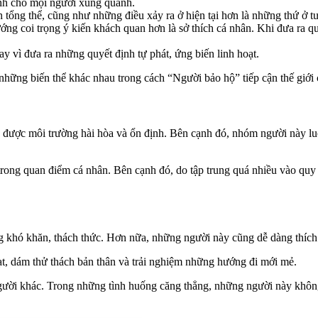
ành cho mọi người xung quanh.
h tổng thể, cũng như những điều xảy ra ở hiện tại hơn là những thứ ở tư
ướng coi trọng ý kiến khách quan hơn là sở thích cá nhân. Khi đưa ra
y vì đưa ra những quyết định tự phát, ứng biến linh hoạt.
ững biến thể khác nhau trong cách “Người bảo hộ” tiếp cận thế giới 
được môi trường hài hòa và ổn định. Bên cạnh đó, nhóm người này luôn
 trong quan điểm cá nhân. Bên cạnh đó, do tập trung quá nhiều vào qu
g khó khăn, thách thức. Hơn nữa, những người này cũng dễ dàng thích 
t, dám thử thách bản thân và trải nghiệm những hướng đi mới mẻ.
ười khác. Trong những tình huống căng thẳng, những người này không