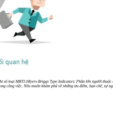
hỉ số loại MBTI (Myers-Briggs Type Indicator). Phần lớn người thuộc 
 trong công việc. Nếu muốn khám phá về những ưu điểm, hạn chế, sự 