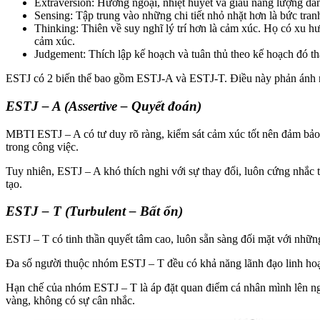
Extraversion: Hướng ngoại, nhiệt huyết và giàu năng lượng d
Sensing: Tập trung vào những chi tiết nhỏ nhặt hơn là bức tran
Thinking: Thiên về suy nghĩ lý trí hơn là cảm xúc. Họ có xu h
cảm xúc.
Judgement: Thích lập kế hoạch và tuân thủ theo kế hoạch đó tha
ESTJ có 2 biến thể bao gồm ESTJ-A và ESTJ-T. Điều này phản ánh nh
ESTJ – A (Assertive – Quyết đoán)
MBTI ESTJ – A có tư duy rõ ràng, kiểm sát cảm xúc tốt nên đảm bảo 
trong công việc.
Tuy nhiên, ESTJ – A khó thích nghi với sự thay đổi, luôn cứng nhắc
tạo.
ESTJ – T (Turbulent – Bất ổn)
ESTJ – T có tinh thần quyết tâm cao, luôn sẵn sàng đối mặt với nhữn
Đa số người thuộc nhóm ESTJ – T đều có khả năng lãnh đạo linh hoạ
Hạn chế của nhóm ESTJ – T là áp đặt quan điểm cá nhân mình lên ng
vàng, không có sự cân nhắc.