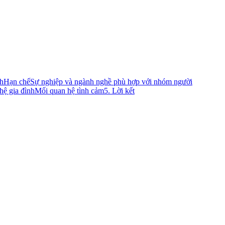
h
Hạn chế
Sự nghiệp và ngành nghề phù hợp với nhóm người
hệ gia đình
Mối quan hệ tình cảm
5. Lời kết