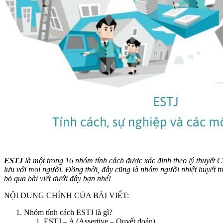
ESTJ
là một trong 16 nhóm tính cách được xác định theo lý thuyết C
lưu với mọi người. Đồng thời, đây cũng là nhóm người nhiệt huyết
bỏ qua bài viết dưới đây bạn nhé!
NỘI DUNG CHÍNH CỦA BÀI VIẾT:
Nhóm tính cách ESTJ là gì?
ESTJ – A (Assertive – Quyết đoán)