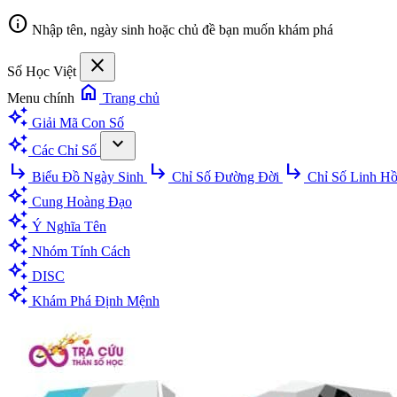
info
Nhập tên, ngày sinh hoặc chủ đề bạn muốn khám phá
close
Số Học Việt
home
Menu chính
Trang chủ
auto_awesome
Giải Mã Con Số
auto_awesome
expand_more
Các Chỉ Số
subdirectory_arrow_right
subdirectory_arrow_right
subdirectory_arrow_right
Biểu Đồ Ngày Sinh
Chỉ Số Đường Đời
Chỉ Số Linh H
auto_awesome
Cung Hoàng Đạo
auto_awesome
Ý Nghĩa Tên
auto_awesome
Nhóm Tính Cách
auto_awesome
DISC
auto_awesome
Khám Phá Định Mệnh