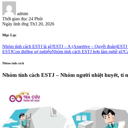
admin
Thời gian đọc
24 Phút
Ngày linh ứng
Th3 20, 2026
Mục Lục
Nhóm tính cách ESTJ là gì?
ESTJ – A (Assertive – Quyết đoán)
ESTJ –
ESTJ
Con đường sự nghiệp
Nhóm tính cách ESTJ hợp làm nghề gì?
Cá
Nhóm tính cách
Nhóm tính cách ESTJ – Nhóm người nhiệt huyết, tỉ mỉ