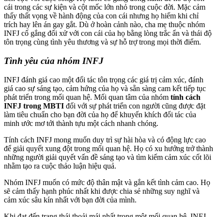
cái trong các sự kiện và cột mốc lớn nhỏ trong cuộc đời. Mặc cảm
thấy thất vọng về hành động của con cái nhưng họ hiếm khi chỉ
trích hay lên án gay gắt. Dù ở hoàn cảnh nào, cha mẹ thuộc nhóm
INFJ cố gắng đối xử với con cái của họ bằng lòng trắc ẩn và thái độ
tôn trọng cùng tình yêu thương và sự hỗ trợ trong mọi thời điểm.
Tình yêu của nhóm INFJ
INFJ đánh giá cao một đối tác tôn trọng các giá trị cảm xúc, đánh
giá cao sự sáng tạo, cảm hứng của họ và sẵn sàng cam kết tiếp tục
phát triển trong mối quan hệ. Mối quan tâm của nhóm
tính cách
INFJ trong MBTI
đối với sự phát triển con người cũng được đặt
làm tiêu chuẩn cho bạn đời của họ để khuyến khích đối tác của
minh ước mơ tới thành tựu một cách nhanh chóng.
Tính cách INFJ mong muốn duy trì sự hài hòa và có động lực cao
để giải quyết xung đột trong mối quan hệ. Họ có xu hướng trở thành
những người giải quyết vấn đề sáng tạo và tìm kiếm cảm xúc cốt lõi
nhằm tạo ra cuộc thảo luận hiệu quả.
Nhóm INFJ muốn có mức độ thân mật và gắn kết tình cảm cao. Họ
sẽ cảm thấy hạnh phúc nhất khi được chia sẻ những suy nghĩ và
cảm xúc sâu kín nhất với bạn đời của mình.
Khi đạt đến trạng thái thoải mái nhất trong một mối quan hệ, INFJ