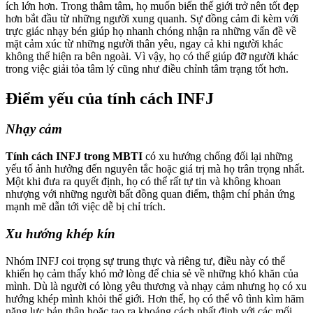
ích lớn hơn. Trong thâm tâm, họ muốn biến thế giới trở nên tốt đẹp
hơn bắt đầu từ những người xung quanh. Sự đồng cảm đi kèm với
trực giác nhạy bén giúp họ nhanh chóng nhận ra những vấn đề về
mặt cảm xúc từ những người thân yêu, ngay cả khi người khác
không thể hiện ra bên ngoài. Vì vậy, họ có thể giúp đỡ người khác
trong việc giải tỏa tâm lý cũng như điều chỉnh tâm trạng tốt hơn.
Điểm yếu của tính cách INFJ
Nhạy cảm
Tính cách INFJ trong MBTI
có xu hướng chống đối lại những
yếu tố ảnh hưởng đến nguyên tắc hoặc giá trị mà họ trân trọng nhất.
Một khi đưa ra quyết định, họ có thể rất tự tin và không khoan
nhượng với những người bất đồng quan điểm, thậm chí phản ứng
mạnh mẽ dẫn tới việc dễ bị chỉ trích.
Xu hướng khép kín
Nhóm INFJ coi trọng sự trung thực và riêng tư, điều này có thể
khiến họ cảm thấy khó mở lòng để chia sẻ về những khó khăn của
mình. Dù là người có lòng yêu thương và nhạy cảm nhưng họ có xu
hướng khép mình khỏi thế giới. Hơn thế, họ có thể vô tình kìm hãm
năng lực bản thân hoặc tạo ra khoảng cách nhất định với các mối