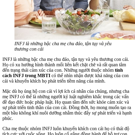
INFJ là những bậc cha mẹ chu đáo, tận tụy và yêu
thương con cái
INFJ là những bậc cha mẹ chu đáo, tận tụy và yêu thương con cái.
Họ có xu hướng hình thành mối liên kết chặt chẽ và rất quan tâm
đến trạng thái cảm xúc của con. Những người thuộc nhóm
tính
cách INFJ trong MBTI
có thể nhìn nhận được khả năng của con
cái và khuyến khích họ phát triển tiềm năng của mình.
Mặc dù họ ủng hộ con cái vì lợi ích cá nhân của chúng, nhưng cha
mẹ INFJ có thể là những người kỷ luật nghiêm khắc trong các vấn
đề đạo đức hoặc pháp luật. Họ quan tâm đến sức khỏe cảm xúc và
sự phát triển tinh thần của con cái. Đồng thời, họ mong muốn tạo ra
một bầu không khí nuôi dưỡng nhằm thúc đẩy sự phát triển và hạnh
phúc.
Cha mẹ thuộc nhóm INFJ luôn khuyến khích con cái họ có thái độ
tích cực với cuộc sống. Họ luôn cố gắng đồng hành để hỗ trợ con