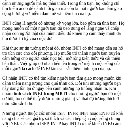
cạnh những người mà họ thân thiết. Trong tình bạn, họ không chỉ
tìm kiếm ai đó để dành thời gian mà còn là một người bạn tâm giao
cộng hưởng với niềm đam mê và niềm tin của họ.
INFJ cũng là người có những kỳ vọng lớn, bao gồm cả tình bạn. Họ
mong muốn có một người bạn đủ bao dung để lắng nghe và chấp
nhận con người thật của mình, điều đó khiến họ cảm thấy mình đã
tìm được tri kỷ của cuộc đời.
Khi thực sự tin tưởng một ai đó, nhóm INFJ có thể mang đến sự hỗ
trợ tích cực cho đối phương. Họ muốn trở thành người bạn truyền
cảm hứng cho người khác học hỏi, mở rộng kiến thức và cải thiện
bản thân. Việc giúp đỡ nhau tiến lên trong sứ mệnh cuộc sống của
mỗi người là cách để INFJ làm sâu sắc thêm tình bạn của họ.
Cá nhân INFJ có thể tìm kiếm người bạn tâm giao mong muốn khi
dành thêm năng lượng cho quá trình đó. Đôi khi những người bạn
này đang tồn tại ở ngay bên cạnh nhưng họ không nhận ra. Khi
nhóm
tính cách INFJ trong MBTI
cho những người bạn đó một
cơ hội, họ có thể thấy được những giá trị và thái độ tương thích ở
mức sâu sắc hơn.
Những người thuộc các nhóm ISFJ, INFP, INFJ hoặc ENFJ có khả
năng chia sẻ các giá trị, sở thích và cách tiếp cận cuộc sống chung
với INFJ. Các nhóm ISFP, INTP hay INTJ có thể khiến INFJ cảm