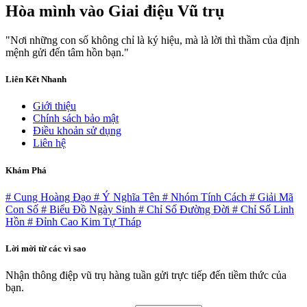
Hòa mình vào
Giai điệu Vũ trụ
"Nơi những con số không chỉ là ký hiệu, mà là lời thì thầm của định
mệnh gửi đến tâm hồn bạn."
Liên Kết Nhanh
Giới thiệu
Chính sách bảo mật
Điều khoản sử dụng
Liên hệ
Khám Phá
# Cung Hoàng Đạo
# Ý Nghĩa Tên
# Nhóm Tính Cách
# Giải Mã
Con Số
# Biểu Đồ Ngày Sinh
# Chỉ Số Đường Đời
# Chỉ Số Linh
Hồn
# Đỉnh Cao Kim Tự Tháp
Lời mời từ các vì sao
Nhận thông điệp vũ trụ hàng tuần gửi trực tiếp đến tiềm thức của
bạn.