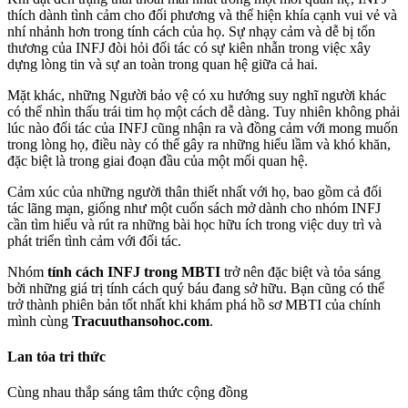
thích dành tình cảm cho đối phương và thể hiện khía cạnh vui vẻ và
nhí nhảnh hơn trong tính cách của họ. Sự nhạy cảm và dễ bị tổn
thương của INFJ đòi hỏi đối tác có sự kiên nhẫn trong việc xây
dựng lòng tin và sự an toàn trong quan hệ giữa cả hai.
Mặt khác, những Người bảo vệ có xu hướng suy nghĩ người khác
có thể nhìn thấu trái tim họ một cách dễ dàng. Tuy nhiên không phải
lúc nào đối tác của INFJ cũng nhận ra và đồng cảm với mong muốn
trong lòng họ, điều này có thể gây ra những hiểu lầm và khó khăn,
đặc biệt là trong giai đoạn đầu của một mối quan hệ.
Cảm xúc của những người thân thiết nhất với họ, bao gồm cả đối
tác lãng mạn, giống như một cuốn sách mở dành cho nhóm INFJ
cần tìm hiểu và rút ra những bài học hữu ích trong việc duy trì và
phát triển tình cảm với đối tác.
Nhóm
tính cách INFJ trong MBTI
trở nên đặc biệt và tỏa sáng
bởi những giá trị tính cách quý báu đang sở hữu. Bạn cũng có thể
trở thành phiên bản tốt nhất khi khám phá hồ sơ MBTI của chính
mình cùng
Tracuuthansohoc.com
.
Lan tỏa tri thức
Cùng nhau thắp sáng tâm thức cộng đồng