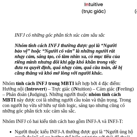
INFJ có những góc phân tích xúc cảm sâu sắc
Nhóm tính cách INFJ thường được gọi là “Người
bảo vệ” hoặc “Người cố vấn” là những người rất
nhạy cảm, sáng tạo, có tầm nhìn xa, có mục tiêu của
riêng mình nhưng đôi khi gặp khó khăn trong việc
đưa ra quyết định, quá nhạy cảm, quá cầu toàn, dễ bị
căng thẳng và khó mở lòng với người khác.
Nhóm
tính cách INFJ trong MBTI
kết hợp bởi 4 đặc điểm:
Hướng nội (
Introvert
) – Trực giác (i
N
tuition) – Cảm giác (
F
eeling)
– Phán đoán (
J
udging). Những người thuộc
nhóm tính cách
MBTI
này được coi là những người cầu toàn và thận trọng. Trong
con người họ vừa sở hữu sự tính logic, sáng tạo nhưng cũng có
những góc phân tích xúc cảm sâu sắc.
Nhóm INFJ có hai kiểu tính cách bao gồm INFJ-A và INFJ-T:
Người thuộc kiểu INFJ-A thường được gọi là “Người ủng hộ