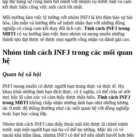
tập thể bằng sự cống hiến hết mình với nhiệm vụ trước mắt và cam
kết thực hiện công việc một cách tốt nhất.
Môi trường làm việc lý tưởng với nhóm INFJ là khi đảm bảo sự hài
hòa, cần mẫn và hướng đến sứ mệnh nhân đạo với những đồng
nghiệp có cùng cam kết thay đổi tích cực.
Tính cách INFJ trong
MBTI
có xu hướng làm việc theo nhóm và mong muốn những
thành tựu đạt được sẽ được mọi người công nhận và đánh giá cao.
Nhóm tính cách INFJ trong các mối quan
hệ
Quan hệ xã hội
INFJ mong muốn có được người bạn trung thực và thực tế. Họ
khao khát những tình bạn đích thực, có ý nghĩa, có thể chia sẻ ước
mơ, bộc lộ cảm xúc và cảm thấy được thấu hiểu.
Tính cách INFJ
trong MBTI
không chấp nhận những tình bạn như những tương
tác ở mức độ thông thường như các mối quan hệ với đồng nghiệp
hoặc bạn học cùng lớp.
Nhóm tính cách INFJ cảm thấy thoải mái khi được là chính mình
trước mặt một người bạn mà họ có thể tin tưởng. Mặc dù có vẻ
ngoài khá trầm lặng, nhưng INFJ có thể trở nên nhiệt huyết hơn bên