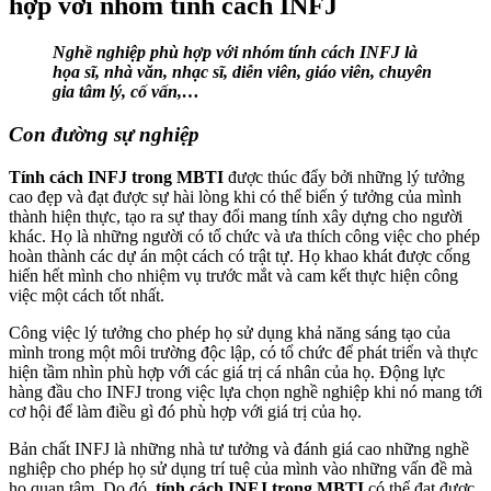
hợp với nhóm tính cách INFJ
Nghề nghiệp phù hợp với nhóm tính cách INFJ là
họa sĩ, nhà văn, nhạc sĩ, diễn viên, giáo viên, chuyên
gia tâm lý, cố vấn,…
Con đường sự nghiệp
Tính cách INFJ trong MBTI
được thúc đẩy bởi những lý tưởng
cao đẹp và đạt được sự hài lòng khi có thể biến ý tưởng của mình
thành hiện thực, tạo ra sự thay đổi mang tính xây dựng cho người
khác. Họ là những người có tổ chức và ưa thích công việc cho phép
hoàn thành các dự án một cách có trật tự. Họ khao khát được cống
hiến hết mình cho nhiệm vụ trước mắt và cam kết thực hiện công
việc một cách tốt nhất.
Công việc lý tưởng cho phép họ sử dụng khả năng sáng tạo của
mình trong một môi trường độc lập, có tổ chức để phát triển và thực
hiện tầm nhìn phù hợp với các giá trị cá nhân của họ. Động lực
hàng đầu cho INFJ trong việc lựa chọn nghề nghiệp khi nó mang tới
cơ hội để làm điều gì đó phù hợp với giá trị của họ.
Bản chất INFJ là những nhà tư tưởng và đánh giá cao những nghề
nghiệp cho phép họ sử dụng trí tuệ của mình vào những vấn đề mà
họ quan tâm. Do đó,
tính cách INFJ trong MBTI
có thể đạt được