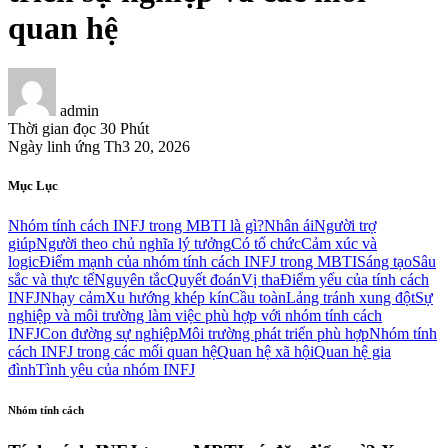
quan hệ
admin
Thời gian đọc
30 Phút
Ngày linh ứng
Th3 20, 2026
Mục Lục
Nhóm tính cách INFJ trong MBTI là gì?
Nhân ái
Người trợ
giúp
Người theo chủ nghĩa lý tưởng
Có tổ chức
Cảm xúc và
logic
Điểm mạnh của nhóm tính cách INFJ trong MBTI
Sáng tạo
Sâu
sắc và thực tế
Nguyên tắc
Quyết đoán
Vị tha
Điểm yếu của tính cách
INFJ
Nhạy cảm
Xu hướng khép kín
Cầu toàn
Lảng tránh xung đột
Sự
nghiệp và môi trường làm việc phù hợp với nhóm tính cách
INFJ
Con đường sự nghiệp
Môi trường phát triển phù hợp
Nhóm tính
cách INFJ trong các mối quan hệ
Quan hệ xã hội
Quan hệ gia
đình
Tình yêu của nhóm INFJ
Nhóm tính cách