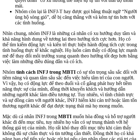
quyết đoán” có xu hướng thể hiện sự tự tin với thái độ thoải
mái.
Nhóm còn lại là INFJ-T hay được gọi bằng thuật ngữ “Người
ủng hộ sóng gió”, dễ bị căng thẳng với và kém tự tin hơn với
các tình huống.
Nhìn chung, nhóm INFJ là những cá nhân có xu hướng duy tâm và
khả năng hình dung về tương lai theo hướng tích cực hơn. Họ có
thể tìm kiếm động lực và kiên trì thực hiện hành động tích cực trong
tình huống thực tế khắc nghiệt. Họ luôn cảm thấy có động lực mạnh
mẽ để thay đổi môi trường xung quanh theo hướng tốt đẹp hơn bằng
việc làm những điều đúng đắn và có ích.
Nhóm
tính cách INFJ trong MBTI
có sự tôn trọng sâu sắc đối với
tiềm năng và quan tâm sâu sắc đến việc hiểu tâm trí của con người.
Vì vậy, họ có động lực để theo đuổi và cố gắng phát huy hết tiềm
năng thực sự của mình, đồng thời khuyến khích và hướng dẫn
những người khác làm điều tương tự. Tuy nhiên, vì tính chính trực
và sự đồng cảm với người khác, INFJ hiếm khi cản trở hoặc làm tổn
thương người khác để đạt được trạng thái mà họ mong muốn.
Mặc dù cá nhân INFJ trong
MBTI
muốn hòa đồng và hỗ trợ người
khác đi đến mục tiêu, tuy nhiên họ vẫn có sự trung thành với hệ
thống giá trị của mình. Họ rất khó thay đổi mục tiêu khi cảm thấy
không đủ sự chân thực và tin tưởng cần thiết. Đồng thời họ có khả
năng hạn chế tiếp xúc hoặc rút lui nếu cảm nhận rằng các giá trị của