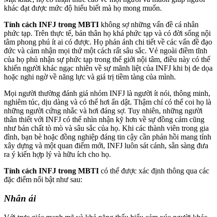
khác đạt được mức độ hiểu biết mà họ mong muốn.
Tính cách INFJ trong MBTI
không sợ những vấn đề cá nhân
phức tạp. Trên thực tế, bản thân họ khá phức tạp và có đời sống nội
tâm phong phú ít ai có được. Họ phản ánh chi tiết về các vấn đề đạo
đức và cảm nhận mọi thứ một cách rất sâu sắc. Vẻ ngoài điềm tĩnh
của họ phủ nhận sự phức tạp trong thế giới nội tâm, điều này có thể
khiến người khác ngạc nhiên về sự mãnh liệt của INFJ khi bị đe dọa
hoặc nghi ngờ về năng lực và giá trị tiềm tàng của mình.
Mọi người thường đánh giá nhóm INFJ là người ít nói, thông minh,
nghiêm túc, dịu dàng và có thể hơi ẩn dật. Thậm chí có thể coi họ là
những người cứng nhắc và hơi đáng sợ. Tuy nhiên, những người
thân thiết với INFJ có thể nhìn nhận kỹ hơn về sự đồng cảm cũng
như bản chất tò mò và sâu sắc của họ. Khi các thành viên trong gia
đình, bạn bè hoặc đồng nghiệp đáng tin cậy cần phản hồi mang tính
xây dựng và một quan điểm mới, INFJ luôn sát cánh, sẵn sàng đưa
ra ý kiến ​​hợp lý và hữu ích cho họ.
Tính cách INFJ trong MBTI
có thể được xác định thông qua các
đặc điểm nổi bật như sau:
Nhân ái