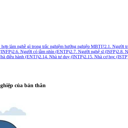
h hợp làm nghề gì trong trắc nghiệm hướng nghiệp MBTI?
2.1. Người t
 (INFP)
2.6. Người có tầm nhìn (ENTP)
2.7. Người nghệ sĩ (ISFP)
2.8. 
Nhà điều hành (ENTJ)
2.14. Nhà tư duy (INTP)
2.15. Nhà cơ học (ISTP
ghiệp của bản thân