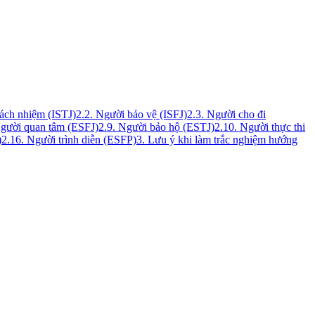
rách nhiệm (ISTJ)
2.2. Người bảo vệ (ISFJ)
2.3. Người cho đi
Người quan tâm (ESFJ)
2.9. Người bảo hộ (ESTJ)
2.10. Người thực thi
)
2.16. Người trình diễn (ESFP)
3. Lưu ý khi làm trắc nghiệm hướng