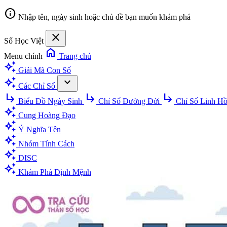
info
Nhập tên, ngày sinh hoặc chủ đề bạn muốn khám phá
close
Số Học Việt
home
Menu chính
Trang chủ
auto_awesome
Giải Mã Con Số
auto_awesome
expand_more
Các Chỉ Số
subdirectory_arrow_right
subdirectory_arrow_right
subdirectory_arrow_right
Biểu Đồ Ngày Sinh
Chỉ Số Đường Đời
Chỉ Số Linh H
auto_awesome
Cung Hoàng Đạo
auto_awesome
Ý Nghĩa Tên
auto_awesome
Nhóm Tính Cách
auto_awesome
DISC
auto_awesome
Khám Phá Định Mệnh