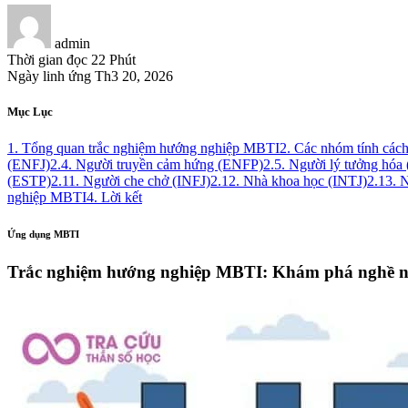
admin
Thời gian đọc
22 Phút
Ngày linh ứng
Th3 20, 2026
Mục Lục
1. Tổng quan trắc nghiệm hướng nghiệp MBTI
2. Các nhóm tính các
(ENFJ)
2.4. Người truyền cảm hứng (ENFP)
2.5. Người lý tưởng hóa
(ESTP)
2.11. Người che chở (INFJ)
2.12. Nhà khoa học (INTJ)
2.13. 
nghiệp MBTI
4. Lời kết
Ứng dụng MBTI
Trắc nghiệm hướng nghiệp MBTI: Khám phá nghề n