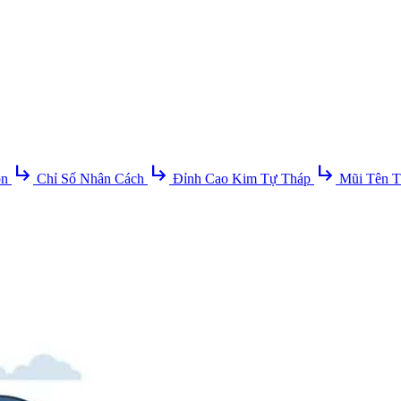
subdirectory_arrow_right
subdirectory_arrow_right
subdirectory_arrow_right
ồn
Chỉ Số Nhân Cách
Đỉnh Cao Kim Tự Tháp
Mũi Tên T