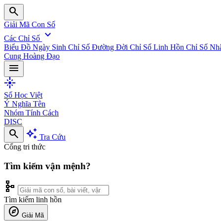
search
Giải Mã Con Số
expand_more
Các Chỉ Số
Biểu Đồ Ngày Sinh
Chỉ Số Đường Đời
Chỉ Số Linh Hồn
Chỉ Số Nh
Cung Hoàng Đạo
menu
flare
Số Học Việt
Ý Nghĩa Tên
Nhóm Tính Cách
DISC
search
auto_awesome
Tra Cứu
Cổng tri thức
Tìm kiếm vận mệnh?
schema
Tìm kiếm linh hồn
explore
Giải Mã