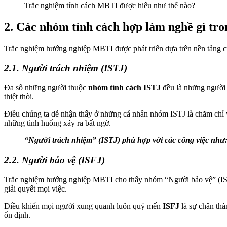
Trắc nghiệm tính cách MBTI được hiểu như thế nào?
2. Các nhóm tính cách hợp làm nghề gì t
Trắc nghiệm hướng nghiệp MBTI được phát triển dựa trên nền tảng c
2.1. Người trách nhiệm (ISTJ)
Đa số những người thuộc
nhóm tính cách ISTJ
đều là những người t
thiệt thòi.
Điều chúng ta dễ nhận thấy ở những cá nhân nhóm ISTJ là chăm chỉ 
những tình huống xảy ra bất ngờ.
“Người trách nhiệm” (ISTJ) phù hợp với các công việc như: 
2.2. Người bảo vệ (ISFJ)
Trắc nghiệm hướng nghiệp MBTI cho thấy nhóm “Người bảo vệ” (ISFJ) 
giải quyết mọi việc.
Điều khiến mọi người xung quanh luôn quý mến
ISFJ
là sự chân th
ổn định.