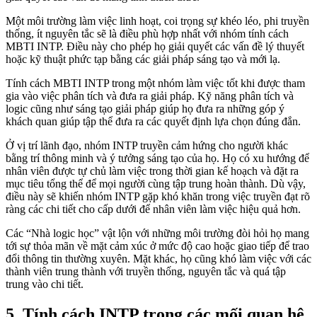
Một môi trường làm việc linh hoạt, coi trọng sự khéo léo, phi truyền
thống, ít nguyên tắc sẽ là điều phù hợp nhất với nhóm tính cách
MBTI INTP. Điều này cho phép họ giải quyết các vấn đề lý thuyết
hoặc kỹ thuật phức tạp bằng các giải pháp sáng tạo và mới lạ.
Tính cách MBTI INTP trong một nhóm làm việc tốt khi được tham
gia vào việc phân tích và đưa ra giải pháp. Kỹ năng phân tích và
logic cũng như sáng tạo giải pháp giúp họ đưa ra những góp ý
khách quan giúp tập thể đưa ra các quyết định lựa chọn đúng đắn.
Ở vị trí lãnh đạo, nhóm INTP truyền cảm hứng cho người khác
bằng trí thông minh và ý tưởng sáng tạo của họ. Họ có xu hướng để
nhân viên được tự chủ làm việc trong thời gian kế hoạch và đặt ra
mục tiêu tổng thể để mọi người cùng tập trung hoàn thành. Dù vậy,
điều này sẽ khiến nhóm INTP gặp khó khăn trong việc truyền đạt rõ
ràng các chi tiết cho cấp dưới để nhân viên làm việc hiệu quả hơn.
Các “Nhà logic học” vật lộn với những môi trường đòi hỏi họ mang
tới sự thỏa mãn về mặt cảm xúc ở mức độ cao hoặc giao tiếp để trao
đổi thông tin thường xuyên. Mặt khác, họ cũng khó làm việc với các
thành viên trung thành với truyền thống, nguyên tắc và quá tập
trung vào chi tiết.
5. Tính cách INTP trong các mối quan hệ