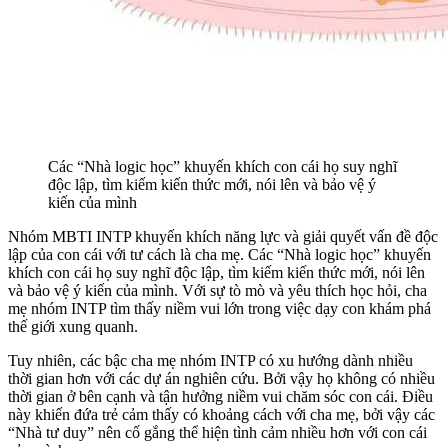
Các “Nhà logic học” khuyến khích con cái họ suy nghĩ
độc lập, tìm kiếm kiến ​​thức mới, nói lên và bảo vệ ý
kiến ​​​​của mình
Nhóm MBTI INTP khuyến khích năng lực và giải quyết vấn đề độc
lập của con cái với tư cách là cha mẹ. Các “Nhà logic học” khuyến
khích con cái họ suy nghĩ độc lập, tìm kiếm kiến ​​thức mới, nói lên
và bảo vệ ý kiến ​​​​của mình. Với sự tò mò và yêu thích học hỏi, cha
mẹ nhóm INTP tìm thấy niềm vui lớn trong việc dạy con khám phá
thế giới xung quanh.
Tuy nhiên, các bậc cha mẹ nhóm INTP có xu hướng dành nhiều
thời gian hơn với các dự án nghiên cứu. Bởi vậy họ không có nhiều
thời gian ở bên cạnh và tận hưởng niềm vui chăm sóc con cái. Điều
này khiến đứa trẻ cảm thấy có khoảng cách với cha mẹ, bởi vậy các
“Nhà tư duy” nên cố gắng thể hiện tình cảm nhiều hơn với con cái