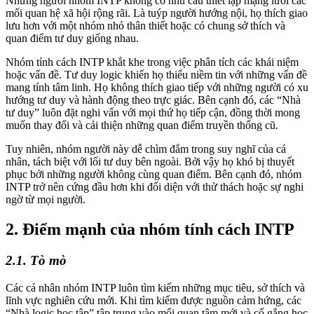
Những người nhóm INTP không có nhu cầu thiết lập mạng lưới các
mối quan hệ xã hội rộng rãi. Là tuýp người hướng nội, họ thích giao
lưu hơn với một nhóm nhỏ thân thiết hoặc có chung sở thích và
quan điểm tư duy giống nhau.
Nhóm tính cách INTP khắt khe trong việc phân tích các khái niệm
hoặc vấn đề. Tư duy logic khiến họ thiếu niềm tin với những vấn đề
mang tính tâm linh. Họ không thích giao tiếp với những người có xu
hướng tư duy và hành động theo trực giác. Bên cạnh đó, các “Nhà
tư duy” luôn đặt nghi vấn với mọi thứ họ tiếp cận, đồng thời mong
muốn thay đổi và cải thiện những quan điểm truyền thống cũ.
Tuy nhiên, nhóm người này dễ chìm đắm trong suy nghĩ của cá
nhân, tách biệt với lối tư duy bên ngoài. Bởi vậy họ khó bị thuyết
phục bởi những người không cùng quan điểm. Bên cạnh đó, nhóm
INTP trở nên cứng đầu hơn khi đối diện với thử thách hoặc sự nghi
ngờ từ mọi người.
2. Điểm mạnh của nhóm tính cách INTP
2.1. Tò mò
Các cá nhân nhóm INTP luôn tìm kiếm những mục tiêu, sở thích và
lĩnh vực nghiên cứu mới. Khi tìm kiếm được nguồn cảm hứng, các
“Nhà logic học tập” tập trung vào mối quan tâm mới và cố gắng học