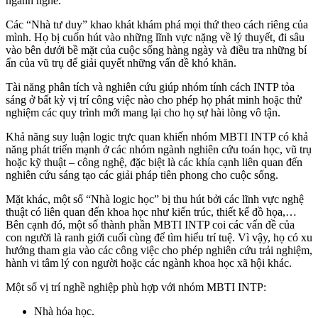
ngành nghề.
Các “Nhà tư duy” khao khát khám phá mọi thứ theo cách riêng của
mình. Họ bị cuốn hút vào những lĩnh vực nặng về lý thuyết, đi sâu
vào bên dưới bề mặt của cuộc sống hàng ngày và điều tra những bí
ẩn của vũ trụ để giải quyết những vấn đề khó khăn.
Tài năng phân tích và nghiên cứu giúp nhóm tính cách INTP tỏa
sáng ở bất kỳ vị trí công việc nào cho phép họ phát minh hoặc thử
nghiệm các quy trình mới mang lại cho họ sự hài lòng vô tận.
Khả năng suy luận logic trực quan khiến nhóm MBTI INTP có khả
năng phát triển mạnh ở các nhóm ngành nghiên cứu toán học, vũ trụ
hoặc kỹ thuật – công nghệ, đặc biệt là các khía cạnh liên quan đến
nghiên cứu sáng tạo các giải pháp tiên phong cho cuộc sống.
Mặt khác, một số “Nhà logic học” bị thu hút bởi các lĩnh vực nghệ
thuật có liên quan đến khoa học như kiến ​​trúc, thiết kế đồ họa,…
Bên cạnh đó, một số thành phần MBTI INTP coi các vấn đề của
con người là ranh giới cuối cùng để tìm hiểu trí tuệ. Vì vậy, họ có xu
hướng tham gia vào các công việc cho phép nghiên cứu trải nghiệm,
hành vi tâm lý con người hoặc các ngành khoa học xã hội khác.
Một số vị trí nghề nghiệp phù hợp với nhóm MBTI INTP:
Nhà hóa học.