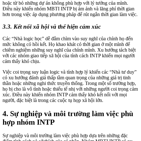
hoặc từ bỏ những dự án không phù hợp với lý tưởng của mình.
Điều này khiến nhóm MBTI INTP bị ám ảnh và lãng phí thời gian
hơn trong việc áp dụng phương pháp để rút ngắn thời gian làm việc.
3.3. Kết nối xã hội và thể hiện cảm xúc
Các “Nhà logic học” dễ đắm chìm vào suy nghĩ của chính họ đến
mức không có hồi kết. Họ khao khát có thời gian ở một mình để
chiêm nghiệm những suy nghĩ của chính mình. Xu hướng tách biệt
với các nhóm giao tiếp xã hội của tính cách INTP khiến mọi người
cảm thấy khó chịu.
Việc coi trọng suy luận logic và tính hợp lý khiến các “Nhà tư duy”
có xu hướng đánh giá thấp tầm quan trọng của những giá trị tinh
thần hoặc những nghi thức truyền thống. Trong một số trường hợp,
họ bị cho là vô tình hoặc thiếu tế nhị với những người coi trọng cảm
xúc. Điều này khiến nhóm INTP cảm thấy khó kết nối với mọi
người, đặc biệt là trong các cuộc tụ họp xã hội lớn.
4. Sự nghiệp và môi trường làm việc phù
hợp nhóm INTP
Sự nghiệp và môi trường làm việc phù hợp dựa trên những đặc