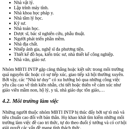
Nhà vật lý.
Lập trình máy tính.
Nhà khoa học pháp y.
Nhà tâm lý học.
Kỹ sư.
Nhà toán học.
Dược sĩ, bác sĩ nghiên cứu, phẫu thuật.
Người phát triển phần mềm.
Nhà địa chất.
Nhiếp ảnh gia, nghệ sĩ đa phương tiện.
Thiết kế đồ họa, kiến trúc sư, nhà thiết kế công nghiệp.
Nhà văn, giáo sư.
Nhóm MBTI INTP gặp căng thẳng hoặc kiệt sức trong môi trường
quá nguyên tắc hoặc có sự tiếp xúc, giao tiếp xã hội thường xuyên.
Bởi vậy, các “Nhà tư duy” có xu hướng bỏ qua những công việc
yêu cầu cao về tính kiên nhẫn, chi tiết hoặc thiên về cảm xúc như
giáo viên mầm non, hộ lý, y tá, nhà giáo dục tôn giáo,…
4.2. Môi trường làm việc
Những người thuộc nhóm MBTI INTP bị thúc đẩy bởi sự tò mò và
tiêu chuẩn cao đối với bản thân. Họ khao khát tìm kiếm những môi
trường làm việc đề cao tri thức, tự do theo đuổi ý tưởng và có cơ hội
giải quyết các vấn đề mang tính thách thức.