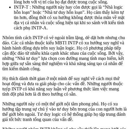
lòng hơn với vị trí của họ đạt được trong cuộc sống.
INTP-T : Những người này hay còn được gọi là “Nhà logic
hỗn loạn” hoặc “Nhà tư duy hỗn loạn”. Họ cảm thấy kém tự
tin hơn, đồng thời có xu hướng không được thỏa mãn về mặt
địa vị cá nhân và cuộc sống hiện tại khi so sánh với kiểu tính
cách phụ INTP-A.
Nhóm tính cách INTP có vẻ ngoài trầm lặng, dè dặt hơn nhưng chu
đáo. Các cá nhân thuộc kiểu MBTI INTP có xu hướng suy nghĩ và
hành hành động dựa trên suy luận logic. Họ có phương pháp tiếp
cận độc đáo từ nhiều khía cạnh khác nhau của cuộc sống. Bởi vậy,
những “Nhà tư duy” lựa chọn con đường mang tính mạo hiểm, kết
hợp giữa sự sẵn sàng thử nghiệm và khả năng sáng tạo cá nhân để
tìm kiếm thành công.
Họ thích dành thời gian ở một mình để suy nghĩ về cách mọi thứ
hoạt động và đưa ra giải pháp cho các vấn đề. Những người thuộc
tuýp INTP có khả năng suy luận về phương thức làm việc mang
tính đột phá hơn là đi theo hướng có sẵn.
Những người này có một thế giới nội tâm phong phú. Họ có xu
hướng tập trung sự chú ý vào tư duy bên trong của con người hơn là
thế giới bên ngoài. Tư duy logic có hệ thống giúp họ tập trung đánh
giá tốt bức tranh tổng quan của vấn đề.