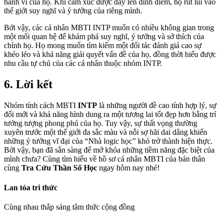
hành vi của họ. Khi cảm xúc được đẩy lên đỉnh điểm, họ rút lui vào
thế giới suy nghĩ và ý tưởng của riêng mình.
Bởi vậy, các cá nhân MBTI INTP muốn có nhiều không gian trong
một mối quan hệ để khám phá suy nghĩ, ý tưởng và sở thích của
chính họ. Họ mong muốn tìm kiếm một đối tác đánh giá cao sự
khéo léo và khả năng giải quyết vấn đề của họ, đồng thời hiểu được
nhu cầu tự chủ của các cá nhân thuộc nhóm INTP.
6. Lời kết
Nhóm tính cách MBTI
INTP
là những người đề cao tính hợp lý, sự
đổi mới và khả năng hình dung ra một tương lai tốt đẹp hơn bằng trí
tưởng tượng phong phú của họ. Tuy vậy, sự thất vọng thường
xuyên trước một thế giới đa sắc màu và nỗi sợ hãi dai dẳng khiến
những ý tưởng vĩ đại của “Nhà logic học” khó trở thành hiện thực.
Bởi vậy, bạn đã sẵn sàng để mở khóa những tiềm năng đặc biệt của
mình chưa? Cùng tìm hiểu về hồ sơ cá nhân MBTI của bản thân
cùng
Tra Cứu Thần Số Học
ngay hôm nay nhé!
Lan tỏa tri thức
Cùng nhau thắp sáng tâm thức cộng đồng