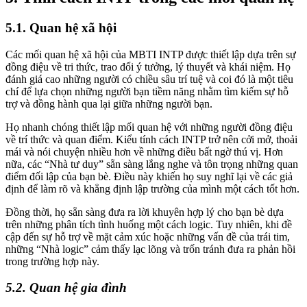
5.1. Quan hệ xã hội
Các mối quan hệ xã hội của MBTI INTP được thiết lập dựa trên sự
đồng điệu về tri thức, trao đổi ý tưởng, lý thuyết và khái niệm. Họ
đánh giá cao những người có chiều sâu trí tuệ và coi đó là một tiêu
chí để lựa chọn những người bạn tiềm năng nhằm tìm kiếm sự hỗ
trợ và đồng hành qua lại giữa những người bạn.
Họ nhanh chóng thiết lập mối quan hệ với những người đồng điệu
về trí thức và quan điểm. Kiểu tính cách INTP trở nên cởi mở, thoải
mái và nói chuyện nhiều hơn về những điều bất ngờ thú vị. Hơn
nữa, các “Nhà tư duy” sẵn sàng lắng nghe và tôn trọng những quan
điểm đối lập của bạn bè. Điều này khiến họ suy nghĩ lại về các giả
định để làm rõ và khẳng định lập trường của mình một cách tốt hơn.
Đồng thời, họ sẵn sàng đưa ra lời khuyên hợp lý cho bạn bè dựa
trên những phân tích tình huống một cách logic. Tuy nhiên, khi đề
cập đến sự hỗ trợ về mặt cảm xúc hoặc những vấn đề của trái tim,
những “Nhà logic” cảm thấy lạc lõng và trốn tránh đưa ra phản hồi
trong trường hợp này.
5.2. Quan hệ gia đình