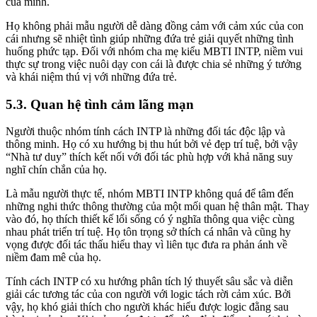
của mình.
Họ không phải mẫu người dễ dàng đồng cảm với cảm xúc của con
cái nhưng sẽ nhiệt tình giúp những đứa trẻ giải quyết những tình
huống phức tạp. Đối với nhóm cha mẹ kiểu MBTI INTP, niềm vui
thực sự trong việc nuôi dạy con cái là được chia sẻ những ý tưởng
và khái niệm thú vị với những đứa trẻ.
5.3. Quan hệ tình cảm lãng mạn
Người thuộc nhóm tính cách INTP là những đối tác độc lập và
thông minh. Họ có xu hướng bị thu hút bởi vẻ đẹp trí tuệ, bởi vậy
“Nhà tư duy” thích kết nối với đối tác phù hợp với khả năng suy
nghĩ chín chắn của họ.
Là mẫu người thực tế, nhóm MBTI INTP không quá để tâm đến
những nghi thức thông thường của một mối quan hệ thân mật. Thay
vào đó, họ thích thiết kế lối sống có ý nghĩa thông qua việc cùng
nhau phát triển trí tuệ. Họ tôn trọng sở thích cá nhân và cũng hy
vọng được đối tác thấu hiểu thay vì liên tục đưa ra phản ánh về
niềm đam mê của họ.
Tính cách INTP có xu hướng phân tích lý thuyết sâu sắc và diễn
giải các tương tác của con người với logic tách rời cảm xúc. Bởi
vậy, họ khó giải thích cho người khác hiểu được logic đằng sau