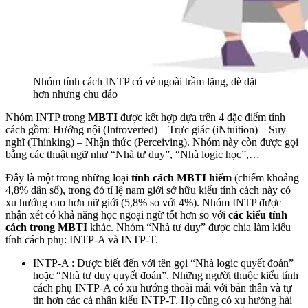
Nhóm tính cách INTP có vẻ ngoài trầm lặng, dè dặt
hơn nhưng chu đáo
Nhóm INTP trong
MBTI
được kết hợp dựa trên 4 đặc điểm tính
cách gồm: Hướng nội (Introverted) – Trực giác (iNtuition) – Suy
nghĩ (Thinking) – Nhận thức (Perceiving). Nhóm này còn được gọi
bằng các thuật ngữ như “Nhà tư duy”, “Nhà logic học”,…
Đây là một trong những loại
tính cách MBTI hiếm
(chiếm khoảng
4,8% dân số), trong đó tỉ lệ nam giới sở hữu kiểu tính cách này có
xu hướng cao hơn nữ giới (5,8% so với 4%). Nhóm INTP được
nhận xét có khả năng học ngoại ngữ tốt hơn so với
các kiểu tính
cách trong MBTI
khác. Nhóm “Nhà tư duy” được chia làm kiểu
tính cách phụ: INTP-A và INTP-T.
INTP-A : Được biết đến với tên gọi “Nhà logic quyết đoán”
hoặc “Nhà tư duy quyết đoán”. Những người thuộc kiểu tính
cách phụ INTP-A có xu hướng thoải mái với bản thân và tự
tin hơn các cá nhân kiểu INTP-T. Họ cũng có xu hướng hài