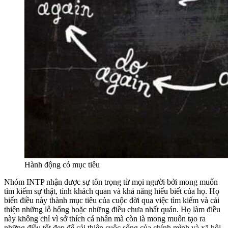
Hành động có mục tiêu
Nhóm INTP nhận được sự tôn trọng từ mọi người bởi mong muốn
tìm kiếm sự thật, tính khách quan và khả năng hiểu biết của họ. Họ
biến điều này thành mục tiêu của cuộc đời qua việc tìm kiếm và cải
thiện những lỗ hổng hoặc những điều chưa nhất quán. Họ làm điều
này không chỉ vì sở thích cá nhân mà còn là mong muốn tạo ra
những điều tốt đẹp để cải thiện cuộc sống của chính mình và xã hội.