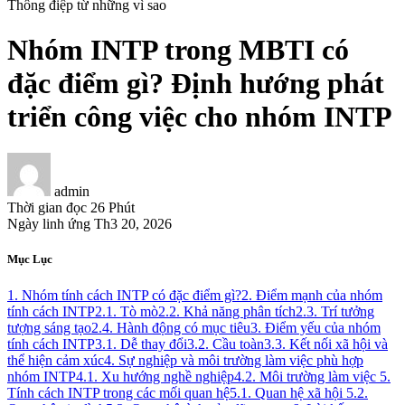
Thông điệp từ những vì sao
Nhóm INTP trong MBTI có
đặc điểm gì? Định hướng phát
triển công việc cho nhóm INTP
admin
Thời gian đọc
26 Phút
Ngày linh ứng
Th3 20, 2026
Mục Lục
1. Nhóm tính cách INTP có đặc điểm gì?
2. Điểm mạnh của nhóm
tính cách INTP
2.1. Tò mò
2.2. Khả năng phân tích
2.3. Trí tưởng
tượng sáng tạo
2.4. Hành động có mục tiêu
3. Điểm yếu của nhóm
tính cách INTP
3.1. Dễ thay đổi
3.2. Cầu toàn
3.3. Kết nối xã hội và
thể hiện cảm xúc
4. Sự nghiệp và môi trường làm việc phù hợp
nhóm INTP
4.1. Xu hướng nghề nghiệp
4.2. Môi trường làm việc
5.
Tính cách INTP trong các mối quan hệ
5.1. Quan hệ xã hội
5.2.