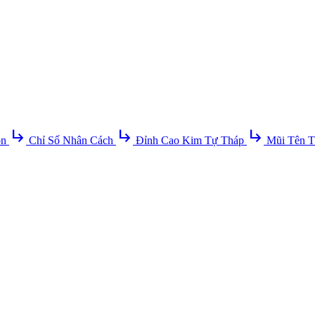
subdirectory_arrow_right
subdirectory_arrow_right
subdirectory_arrow_right
ồn
Chỉ Số Nhân Cách
Đỉnh Cao Kim Tự Tháp
Mũi Tên T