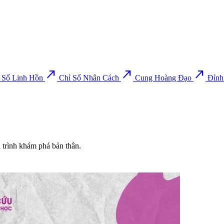
north_east
north_east
north_east
 Số Linh Hồn
Chỉ Số Nhân Cách
Cung Hoàng Đạo
Đỉnh
h trình khám phá bản thân.