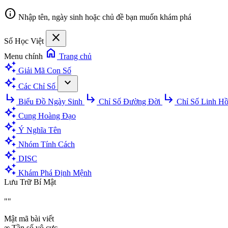
info
Nhập tên, ngày sinh hoặc chủ đề bạn muốn khám phá
close
Số Học Việt
home
Menu chính
Trang chủ
auto_awesome
Giải Mã Con Số
auto_awesome
expand_more
Các Chỉ Số
subdirectory_arrow_right
subdirectory_arrow_right
subdirectory_arrow_right
Biểu Đồ Ngày Sinh
Chỉ Số Đường Đời
Chỉ Số Linh H
auto_awesome
Cung Hoàng Đạo
auto_awesome
Ý Nghĩa Tên
auto_awesome
Nhóm Tính Cách
auto_awesome
DISC
auto_awesome
Khám Phá Định Mệnh
Lưu Trữ Bí Mật
""
Mật mã bài viết
∞
Tần số vô cực