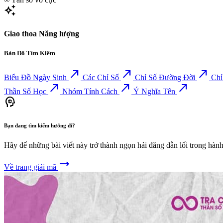
auto_awesome
Giao thoa Năng lượng
Bản Đồ Tìm Kiếm
north_east
north_east
north_east
Biểu Đồ Ngày Sinh
Các Chỉ Số
Chỉ Số Đường Đời
Chỉ
north_east
north_east
north_east
Thần Số Học
Nhóm Tính Cách
Ý Nghĩa Tên
psychology
Bạn đang tìm kiếm hướng đi?
Hãy để những bài viết này trở thành ngọn hải đăng dẫn lối trong hàn
trending_flat
Về trang giải mã