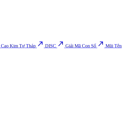
north_east
north_east
north_east
 Cao Kim Tự Tháp
DISC
Giải Mã Con Số
Mũi Tên