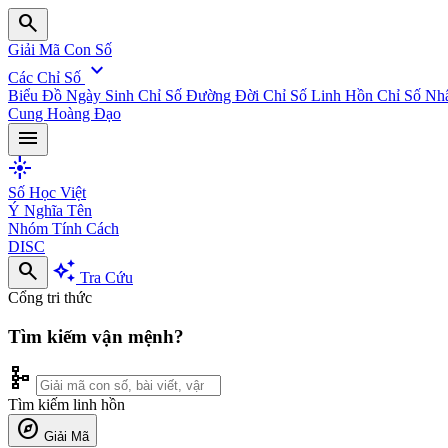
search
Giải Mã Con Số
expand_more
Các Chỉ Số
Biểu Đồ Ngày Sinh
Chỉ Số Đường Đời
Chỉ Số Linh Hồn
Chỉ Số Nh
Cung Hoàng Đạo
menu
flare
Số Học Việt
Ý Nghĩa Tên
Nhóm Tính Cách
DISC
search
auto_awesome
Tra Cứu
Cổng tri thức
Tìm kiếm vận mệnh?
schema
Tìm kiếm linh hồn
explore
Giải Mã