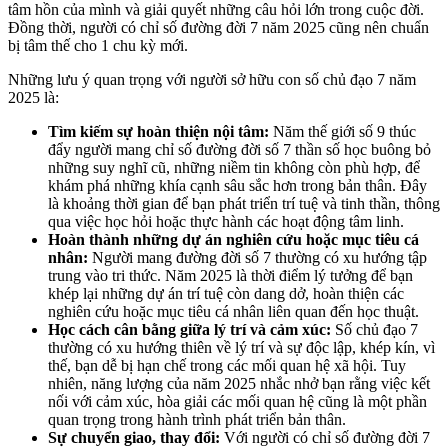
tâm hồn của mình và giải quyết những câu hỏi lớn trong cuộc đời.
Đồng thời, người có chỉ số đường đời 7 năm 2025 cũng nên chuẩn
bị tâm thế cho 1 chu kỳ mới.
Những lưu ý quan trọng với người sở hữu con số chủ đạo 7 năm
2025 là:
Tìm kiếm sự hoàn thiện nội tâm:
Năm thế giới số 9 thúc
đẩy người mang chỉ số đường đời số 7 thần số học buông bỏ
những suy nghĩ cũ, những niềm tin không còn phù hợp, để
khám phá những khía cạnh sâu sắc hơn trong bản thân. Đây
là khoảng thời gian để bạn phát triển trí tuệ và tinh thần, thông
qua việc học hỏi hoặc thực hành các hoạt động tâm linh.
Hoàn thành những dự án nghiên cứu hoặc mục tiêu cá
nhân:
Người mang đường đời số 7 thường có xu hướng tập
trung vào tri thức. Năm 2025 là thời điểm lý tưởng để bạn
khép lại những dự án trí tuệ còn dang dở, hoàn thiện các
nghiên cứu hoặc mục tiêu cá nhân liên quan đến học thuật.
Học cách cân bằng giữa lý trí và cảm xúc:
Số chủ đạo 7
thường có xu hướng thiên về lý trí và sự độc lập, khép kín, vì
thế, bạn dễ bị hạn chế trong các mối quan hệ xã hội. Tuy
nhiên, năng lượng của năm 2025 nhắc nhở bạn rằng việc kết
nối với cảm xúc, hòa giải các mối quan hệ cũng là một phần
quan trọng trong hành trình phát triển bản thân.
Sự chuyển giao, thay đổi:
Với người có chỉ số đường đời 7