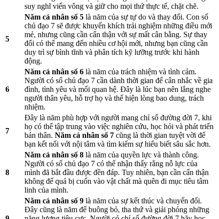
suy nghĩ viển vông và giữ cho mọi thứ thực tế, chặt chẽ.
Năm cá nhân số 5
là năm của sự tự do và thay đổi. Con số
chủ đạo 7 sẽ được khuyến khích trải nghiệm những điều mới
mẻ, nhưng cũng cần cẩn thận với sự mất cân bằng. Sự thay
5
đổi có thể mang đến nhiều cơ hội mới, nhưng bạn cũng cần
duy trì sự bình tĩnh và phân tích kỹ lưỡng trước khi hành
động.
Năm cá nhân số 6
là năm của trách nhiệm và tình cảm.
Người có số chủ đạo 7 cần dành thời gian để cân nhắc về gia
6
đình, tình yêu và mối quan hệ. Đây là lúc bạn nên lắng nghe
người thân yêu, hỗ trợ họ và thể hiện lòng bao dung, trách
nhiệm.
Đây là năm phù hợp với người mang chỉ số đường đời 7, khi
họ có thể tập trung vào việc nghiên cứu, học hỏi và phát triển
7
bản thân.
Năm cá nhân số 7
cũng là thời gian tuyệt vời để
bạn kết nối với nội tâm và tìm kiếm sự hiểu biết sâu sắc hơn.
Năm cá nhân số 8
là năm của quyền lực và thành công.
Người có số chủ đạo 7 có thể nhận thấy rằng nỗ lực của
8
mình đã bắt đầu được đền đáp. Tuy nhiên, bạn cần cẩn thận
không để quá bị cuốn vào vật chất mà quên đi mục tiêu tâm
linh của mình.
Năm cá nhân số 9
là năm của sự kết thúc và chuyển đổi.
Đây cũng là năm để buông bỏ, tha thứ và giải phóng những
9
năng lượng tiêu cực. Người có chỉ số đường đời 7 hãy học