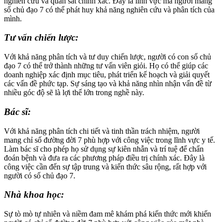
nghiên cứu và quan sát chính xác. Đây là lĩnh vực mà người mang
số chủ đạo 7 có thể phát huy khả năng nghiên cứu và phân tích của
mình.
Tư vấn chiến lược:
Với khả năng phân tích và tư duy chiến lược, người có con số chủ
đạo 7 có thể trở thành những tư vấn viên giỏi. Họ có thể giúp các
doanh nghiệp xác định mục tiêu, phát triển kế hoạch và giải quyết
các vấn đề phức tạp. Sự sáng tạo và khả năng nhìn nhận vấn đề từ
nhiều góc độ sẽ là lợi thế lớn trong nghề này.
Bác sĩ:
Với khả năng phân tích chi tiết và tinh thần trách nhiệm, người
mang chỉ số đường đời 7 phù hợp với công việc trong lĩnh vực y tế.
Làm bác sĩ cho phép họ sử dụng sự kiên nhẫn và trí tuệ để chẩn
đoán bệnh và đưa ra các phương pháp điều trị chính xác. Đây là
công việc cần đến sự tập trung và kiến thức sâu rộng, rất hợp với
người có số chủ đạo 7.
Nhà khoa học:
Sự tò mò tự nhiên và niềm đam mê khám phá kiến thức mới khiến