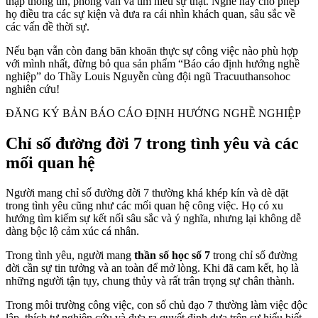
thập thông tin, phỏng vấn và tìm hiểu sự thật. Nghề này cho phép
họ điều tra các sự kiện và đưa ra cái nhìn khách quan, sâu sắc về
các vấn đề thời sự.
Nếu bạn vẫn còn đang băn khoăn thực sự công việc nào phù hợp
với mình nhất, đừng bỏ qua sản phẩm “Báo cáo định hướng nghề
nghiệp” do Thầy Louis Nguyễn cùng đội ngũ Tracuuthansohoc
nghiên cứu!
ĐĂNG KÝ BẢN BÁO CÁO ĐỊNH HƯỚNG NGHỀ NGHIỆP
Chỉ số đường đời 7 trong tình yêu và các
mối quan hệ
Người mang chỉ số đường đời 7 thường khá khép kín và dè dặt
trong tình yêu cũng như các mối quan hệ công việc. Họ có xu
hướng tìm kiếm sự kết nối sâu sắc và ý nghĩa, nhưng lại không dễ
dàng bộc lộ cảm xúc cá nhân.
Trong tình yêu, người mang
thần số học số 7
trong chỉ số đường
đời cần sự tin tưởng và an toàn để mở lòng. Khi đã cam kết, họ là
những người tận tụy, chung thủy và rất trân trọng sự chân thành.
Trong môi trường công việc, con số chủ đạo 7 thường làm việc độc
lập, thích tự nghiên cứu và đưa ra quyết định dựa trên sự hiểu biết