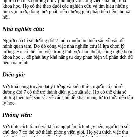
người có chỉ số đường đời 7 phù hợp với công việc của một nhà
khoa học. Họ có thể theo đuổi các nghiên cứu và tìm hiểu những
lĩnh vực mới, đồng thời phát triển những giải pháp tiên tiến cho xã
hội.
Nhà nghiên cứu:
Người có chỉ số đường đời 7 luôn muốn tìm hiểu sâu về vấn đề
mình quan tâm. Do đó công việc nhà nghiên cứu là lựa chọn lý
tưởng. Họ có thể làm việc trong lĩnh vực học thuật, công nghệ hoặc
khoa học… để phát huy khả năng tư duy phản biện và phân tích dữ
liệu của mình.
Diễn giả:
Với khả năng truyền đạt ý tưởng và kiến thức, người có chỉ số
đường đời 7 có thể trở thành diễn giả xuất sắc. Họ có thể chia sẻ
những hiểu biết sâu sắc về các chủ đề khác nhau, từ tri thức đến tâm
lý học.
Phóng viên:
Với tính cách tò mò và khả năng phân tích nhạy bén, người có số
chủ đạo 7 có thể trở thành phóng viên giỏi. Họ yêu thích việc thu