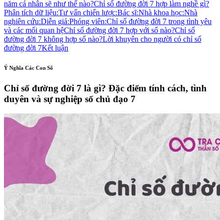
năm cá nhân sẽ như thế nào?
Chỉ số đường đời 7 hợp làm nghề gì?
Phân tích dữ liệu:
Tư vấn chiến lược:
Bác sĩ:
Nhà khoa học:
Nhà
nghiên cứu:
Diễn giả:
Phóng viên:
Chỉ số đường đời 7 trong tình yêu
và các mối quan hệ
Chỉ số đường đời 7 hợp với số nào?
Chỉ số
đường đời 7 không hợp số nào?
Lời khuyên cho người có chỉ số
đường đời 7
Kết luận
Ý Nghĩa Các Con Số
Chỉ số đường đời 7 là gì? Đặc điểm tính cách, tình
duyên và sự nghiệp số chủ đạo 7