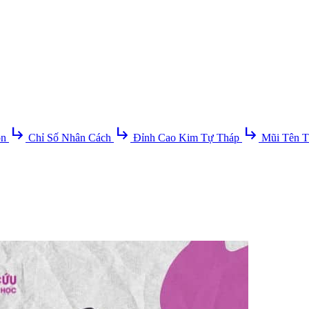
subdirectory_arrow_right
subdirectory_arrow_right
subdirectory_arrow_right
ồn
Chỉ Số Nhân Cách
Đỉnh Cao Kim Tự Tháp
Mũi Tên T