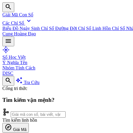
search
Giải Mã Con Số
expand_more
Các Chỉ Số
Biểu Đồ Ngày Sinh
Chỉ Số Đường Đời
Chỉ Số Linh Hồn
Chỉ Số Nh
Cung Hoàng Đạo
menu
flare
Số Học Việt
Ý Nghĩa Tên
Nhóm Tính Cách
DISC
search
auto_awesome
Tra Cứu
Cổng tri thức
Tìm kiếm vận mệnh?
schema
Tìm kiếm linh hồn
explore
Giải Mã