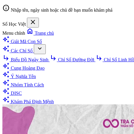
info
Nhập tên, ngày sinh hoặc chủ đề bạn muốn khám phá
close
Số Học Việt
home
Menu chính
Trang chủ
auto_awesome
Giải Mã Con Số
auto_awesome
expand_more
Các Chỉ Số
subdirectory_arrow_right
subdirectory_arrow_right
subdirectory_arrow_right
Biểu Đồ Ngày Sinh
Chỉ Số Đường Đời
Chỉ Số Linh H
auto_awesome
Cung Hoàng Đạo
auto_awesome
Ý Nghĩa Tên
auto_awesome
Nhóm Tính Cách
auto_awesome
DISC
auto_awesome
Khám Phá Định Mệnh