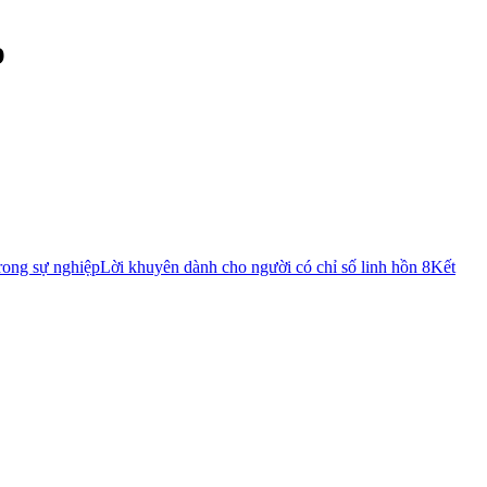
p
trong sự nghiệp
Lời khuyên dành cho người có chỉ số linh hồn 8
Kết