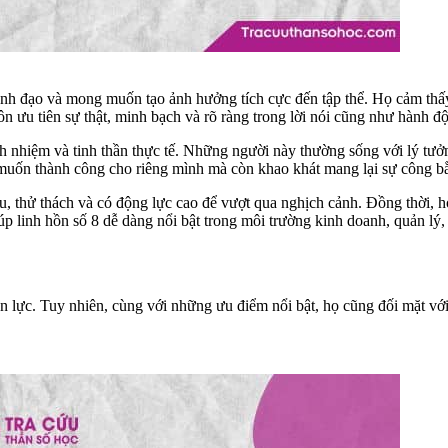
nh đạo và mong muốn tạo ảnh hưởng tích cực đến tập thể. Họ cảm thấy 
ôn ưu tiên sự thật, minh bạch và rõ ràng trong lời nói cũng như hành đ
rách nhiệm và tinh thần thực tế. Những người này thường sống với lý tư
ỉ muốn thành công cho riêng mình mà còn khao khát mang lại sự công b
tiêu, thử thách và có động lực cao để vượt qua nghịch cảnh. Đồng thời
p linh hồn số 8 dễ dàng nổi bật trong môi trường kinh doanh, quản lý,
lực. Tuy nhiên, cùng với những ưu điểm nổi bật, họ cũng đối mặt với 