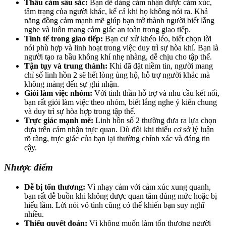
Thấu cảm sâu sắc:
Bạn dễ dàng cảm nhận được cảm xúc,
tâm trạng của người khác, kể cả khi họ không nói ra. Khả
năng đồng cảm mạnh mẽ giúp bạn trở thành người biết lắng
nghe và luôn mang cảm giác an toàn trong giao tiếp.
Tinh tế trong giao tiếp:
Bạn cư xử khéo léo, biết chọn lời
nói phù hợp và linh hoạt trong việc duy trì sự hòa khí. Bạn là
người tạo ra bầu không khí nhẹ nhàng, dễ chịu cho tập thể.
Tận tụy và trung thành:
Khi đã đặt niềm tin, người mang
chỉ số linh hồn 2 sẽ hết lòng ủng hộ, hỗ trợ người khác mà
không màng đến sự ghi nhận.
Giỏi làm việc nhóm:
Với tinh thần hỗ trợ và nhu cầu kết nối,
bạn rất giỏi làm việc theo nhóm, biết lắng nghe ý kiến chung
và duy trì sự hòa hợp trong tập thể.
Trực giác mạnh mẽ:
Linh hồn số 2 thường đưa ra lựa chọn
dựa trên cảm nhận trực quan. Dù đôi khi thiếu cơ sở lý luận
rõ ràng, trực giác của bạn lại thường chính xác và đáng tin
cậy.
Nhược điểm
Dễ bị tổn thương:
Vì nhạy cảm với cảm xúc xung quanh,
bạn rất dễ buồn khi không được quan tâm đúng mức hoặc bị
hiểu lầm. Lời nói vô tình cũng có thể khiến bạn suy nghĩ
nhiều.
Thiếu quyết đoán:
Vì không muốn làm tổn thương người