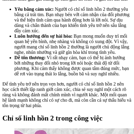
Yêu bằng cảm xúc:
Người có chỉ số linh hồn 2 thường yêu
bằng cả trái tim. Bạn nhạy bén với cảm nhận của đối phương
và thể hiện tình cảm qua hành động hơn là lời nói. Sự dịu
dàng và chân thành của bạn khiến tình yêu trở nên sâu lắng
đầy cảm xúc.
Luôn hướng đến sự hài hòa:
Bạn mong muốn duy trì mối
quan hệ yên bình, nhẹ nhàng và không có xung đột. Vì vậy,
người mang chỉ số linh hồn 2 thường là người chủ động lắng
nghe, nhún nhường và giữ gìn hòa khí trong tình yêu.
Dễ tổn thương:
Vì rất nhạy cảm, bạn có thể bị ảnh hưởng
bởi những thay đổi nhỏ trong lời nói hoặc thái độ từ đối
phương. Khi cảm thấy không được quan tâm đúng mức, bạn
dễ rơi vào trạng thái lo lắng, buồn bã và suy nghĩ nhiều.
Để tình yêu trở nên trọn vẹn hơn, người có chỉ số linh hồn 2 nên
học cách thiết lập ranh giới cảm xúc, chia sẻ suy nghĩ một cách rõ
ràng và không đánh mất chính mình vì người khác. Một mối quan
hệ lành mạnh không chỉ có sự cho đi, mà còn cần cả sự thấu hiểu và
tôn trọng từ hai phía.
Chỉ số linh hồn 2 trong công việc