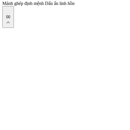
Mảnh ghép định mệnh
Dấu ấn linh hồn
00
expand_less