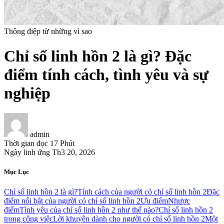
Thông điệp từ những vì sao
Chỉ số linh hồn 2 là gì? Đặc
điểm tính cách, tình yêu và sự
nghiệp
admin
Thời gian đọc
17 Phút
Ngày linh ứng
Th3 20, 2026
Mục Lục
Chỉ số linh hồn 2 là gì?
Tính cách của người có chỉ số linh hồn 2
Đặc
điểm nổi bật của người có chỉ số linh hồn 2
Ưu điểm
Nhược
điểm
Tình yêu của chỉ số linh hồn 2 như thế nào?
Chỉ số linh hồn 2
trong công việc
Lời khuyên dành cho người có chỉ số linh hồn 2
Một