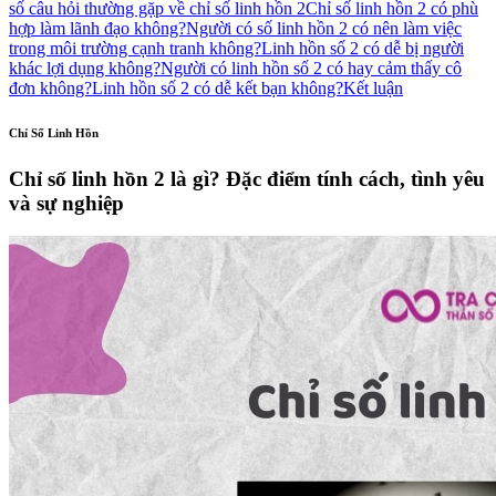
số câu hỏi thường gặp về chỉ số linh hồn 2
Chỉ số linh hồn 2 có phù
hợp làm lãnh đạo không?
Người có số linh hồn 2 có nên làm việc
trong môi trường cạnh tranh không?
Linh hồn số 2 có dễ bị người
khác lợi dụng không?
Người có linh hồn số 2 có hay cảm thấy cô
đơn không?
Linh hồn số 2 có dễ kết bạn không?
Kết luận
Chỉ Số Linh Hồn
Chỉ số linh hồn 2 là gì? Đặc điểm tính cách, tình yêu
và sự nghiệp