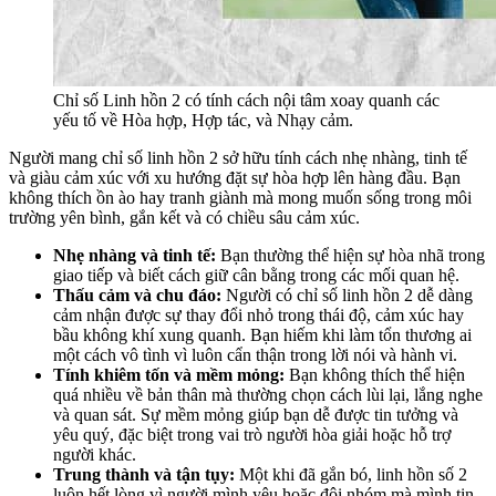
Chỉ số Linh hồn 2 có tính cách nội tâm xoay quanh các
yếu tố về Hòa hợp, Hợp tác, và Nhạy cảm.
Người mang chỉ số linh hồn 2 sở hữu tính cách nhẹ nhàng, tinh tế
và giàu cảm xúc với xu hướng đặt sự hòa hợp lên hàng đầu. Bạn
không thích ồn ào hay tranh giành mà mong muốn sống trong môi
trường yên bình, gắn kết và có chiều sâu cảm xúc.
Nhẹ nhàng và tinh tế:
Bạn thường thể hiện sự hòa nhã trong
giao tiếp và biết cách giữ cân bằng trong các mối quan hệ.
Thấu cảm và chu đáo:
Người có chỉ số linh hồn 2 dễ dàng
cảm nhận được sự thay đổi nhỏ trong thái độ, cảm xúc hay
bầu không khí xung quanh. Bạn hiếm khi làm tổn thương ai
một cách vô tình vì luôn cẩn thận trong lời nói và hành vi.
Tính khiêm tốn và mềm mỏng:
Bạn không thích thể hiện
quá nhiều về bản thân mà thường chọn cách lùi lại, lắng nghe
và quan sát. Sự mềm mỏng giúp bạn dễ được tin tưởng và
yêu quý, đặc biệt trong vai trò người hòa giải hoặc hỗ trợ
người khác.
Trung thành và tận tụy:
Một khi đã gắn bó, linh hồn số 2
luôn hết lòng vì người mình yêu hoặc đội nhóm mà mình tin