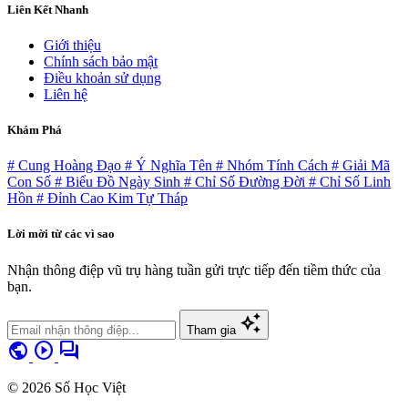
Liên Kết Nhanh
Giới thiệu
Chính sách bảo mật
Điều khoản sử dụng
Liên hệ
Khám Phá
# Cung Hoàng Đạo
# Ý Nghĩa Tên
# Nhóm Tính Cách
# Giải Mã
Con Số
# Biểu Đồ Ngày Sinh
# Chỉ Số Đường Đời
# Chỉ Số Linh
Hồn
# Đỉnh Cao Kim Tự Tháp
Lời mời từ các vì sao
Nhận thông điệp vũ trụ hàng tuần gửi trực tiếp đến tiềm thức của
bạn.
auto_awesome
Tham gia
public
play_circle
forum
© 2026 Số Học Việt