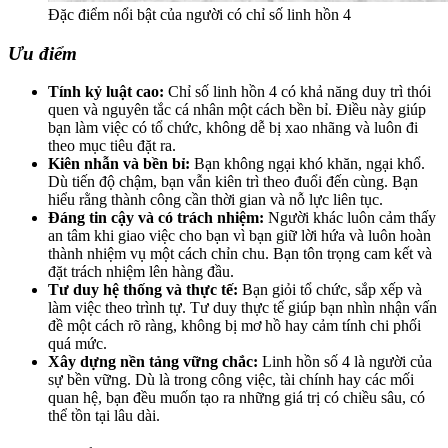
Đặc điểm nổi bật của người có chỉ số linh hồn 4
Ưu điểm
Tính kỷ luật cao:
Chỉ số linh hồn 4 có khả năng duy trì thói
quen và nguyên tắc cá nhân một cách bền bỉ. Điều này giúp
bạn làm việc có tổ chức, không dễ bị xao nhãng và luôn đi
theo mục tiêu đặt ra.
Kiên nhẫn và bền bỉ:
Bạn không ngại khó khăn, ngại khổ.
Dù tiến độ chậm, bạn vẫn kiên trì theo đuổi đến cùng. Bạn
hiểu rằng thành công cần thời gian và nỗ lực liên tục.
Đáng tin cậy và có trách nhiệm:
Người khác luôn cảm thấy
an tâm khi giao việc cho bạn vì bạn giữ lời hứa và luôn hoàn
thành nhiệm vụ một cách chỉn chu. Bạn tôn trọng cam kết và
đặt trách nhiệm lên hàng đầu.
Tư duy hệ thống và thực tế:
Bạn giỏi tổ chức, sắp xếp và
làm việc theo trình tự. Tư duy thực tế giúp bạn nhìn nhận vấn
đề một cách rõ ràng, không bị mơ hồ hay cảm tính chi phối
quá mức.
Xây dựng nền tảng vững chắc:
Linh hồn số 4 là người của
sự bền vững. Dù là trong công việc, tài chính hay các mối
quan hệ, bạn đều muốn tạo ra những giá trị có chiều sâu, có
thể tồn tại lâu dài.