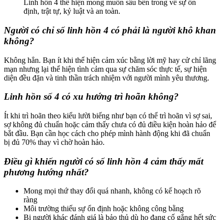
Linh hồn 4 thể hiện mong muốn sâu bên trong về sự ổn
định, trật tự, kỷ luật và an toàn.
Người có chỉ số linh hồn 4 có phải là người khô khan
không?
Không hẳn. Bạn ít khi thể hiện cảm xúc bằng lời mỹ hay cử chỉ lãng
mạn nhưng lại thể hiện tình cảm qua sự chăm sóc thực tế, sự hiện
diện đều đặn và tinh thần trách nhiệm với người mình yêu thương.
Linh hồn số 4 có xu hướng trì hoãn không?
Ít khi trì hoãn theo kiểu lười biếng như bạn có thể trì hoãn vì sợ sai,
sợ không đủ chuẩn hoặc cảm thấy chưa có đủ điều kiện hoàn hảo để
bắt đầu. Bạn cần học cách cho phép mình hành động khi đã chuẩn
bị đủ 70% thay vì chờ hoàn hảo.
Điều gì khiến người có số linh hồn 4 cảm thấy mất
phương hướng nhất?
Mong mọi thứ thay đổi quá nhanh, không có kế hoạch rõ
ràng
Môi trường thiếu sự ổn định hoặc không công bằng
Bị người khác đánh giá là bảo thủ dù họ đang cố gắng hết sức