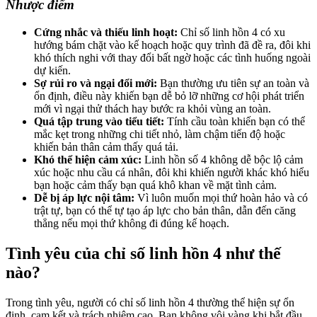
Nhược điểm
Cứng nhắc và thiếu linh hoạt:
Chỉ số linh hồn 4 có xu
hướng bám chặt vào kế hoạch hoặc quy trình đã đề ra, đôi khi
khó thích nghi với thay đổi bất ngờ hoặc các tình huống ngoài
dự kiến.
Sợ rủi ro và ngại đổi mới:
Bạn thường ưu tiên sự an toàn và
ổn định, điều này khiến bạn dễ bỏ lỡ những cơ hội phát triển
mới vì ngại thử thách hay bước ra khỏi vùng an toàn.
Quá tập trung vào tiểu tiết:
Tính cầu toàn khiến bạn có thể
mắc kẹt trong những chi tiết nhỏ, làm chậm tiến độ hoặc
khiến bản thân cảm thấy quá tải.
Khó thể hiện cảm xúc:
Linh hồn số 4 không dễ bộc lộ cảm
xúc hoặc nhu cầu cá nhân, đôi khi khiến người khác khó hiểu
bạn hoặc cảm thấy bạn quá khô khan về mặt tình cảm.
Dễ bị áp lực nội tâm:
Vì luôn muốn mọi thứ hoàn hảo và có
trật tự, bạn có thể tự tạo áp lực cho bản thân, dẫn đến căng
thẳng nếu mọi thứ không đi đúng kế hoạch.
Tình yêu của chỉ số linh hồn 4 như thế
nào?
Trong tình yêu, người có chỉ số linh hồn 4 thường thể hiện sự ổn
định, cam kết và trách nhiệm cao. Bạn không vội vàng khi bắt đầu