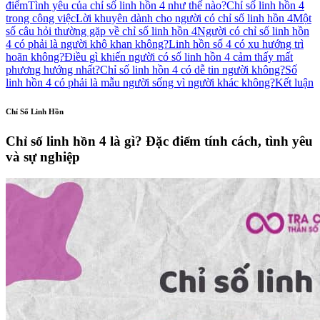
điểm
Tình yêu của chỉ số linh hồn 4 như thế nào?
Chỉ số linh hồn 4
trong công việc
Lời khuyên dành cho người có chỉ số linh hồn 4
Một
số câu hỏi thường gặp về chỉ số linh hồn 4
Người có chỉ số linh hồn
4 có phải là người khô khan không?
Linh hồn số 4 có xu hướng trì
hoãn không?
Điều gì khiến người có số linh hồn 4 cảm thấy mất
phương hướng nhất?
Chỉ số linh hồn 4 có dễ tin người không?
Số
linh hồn 4 có phải là mẫu người sống vì người khác không?
Kết luận
Chỉ Số Linh Hồn
Chỉ số linh hồn 4 là gì? Đặc điểm tính cách, tình yêu
và sự nghiệp