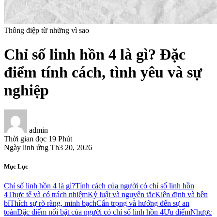
Thông điệp từ những vì sao
Chỉ số linh hồn 4 là gì? Đặc
điểm tính cách, tình yêu và sự
nghiệp
admin
Thời gian đọc
19 Phút
Ngày linh ứng
Th3 20, 2026
Mục Lục
Chỉ số linh hồn 4 là gì?
Tính cách của người có chỉ số linh hồn
4
Thực tế và có trách nhiệm
Kỷ luật và nguyên tắc
Kiên định và bền
bỉ
Thích sự rõ ràng, minh bạch
Cẩn trọng và hướng đến sự an
toàn
Đặc điểm nổi bật của người có chỉ số linh hồn 4
Ưu điểm
Nhược