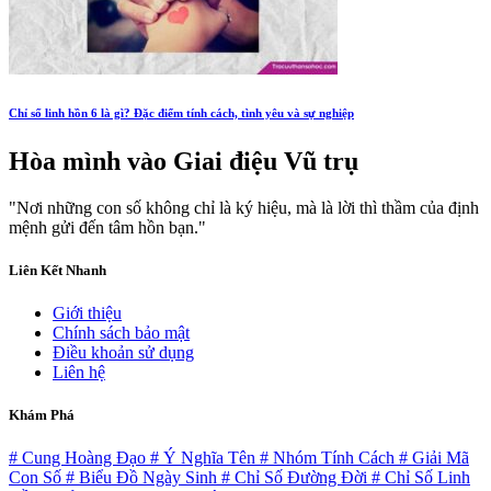
Chỉ số linh hồn 6 là gì? Đặc điểm tính cách, tình yêu và sự nghiệp
Hòa mình vào
Giai điệu Vũ trụ
"Nơi những con số không chỉ là ký hiệu, mà là lời thì thầm của định
mệnh gửi đến tâm hồn bạn."
Liên Kết Nhanh
Giới thiệu
Chính sách bảo mật
Điều khoản sử dụng
Liên hệ
Khám Phá
# Cung Hoàng Đạo
# Ý Nghĩa Tên
# Nhóm Tính Cách
# Giải Mã
Con Số
# Biểu Đồ Ngày Sinh
# Chỉ Số Đường Đời
# Chỉ Số Linh