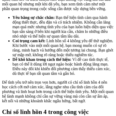
mối quan hệ nhưng một khi đã yêu, bạn xem tình cảm như một
phần quan trọng trong cuộc sống cần được xây dựng bền vững.
Yêu bằng sự chắc chắn:
Bạn thể hiện tình cảm qua hành
động thiết thực, đều đặn và có trách nhiệm. Không cần lãng
mạn quá mức nhưng tình yêu của bạn luôn hiện diện qua việc
bạn sẵn sàng ở bên khi người kia cần, chăm lo những điều
nhỏ nhặt và thể hiện sự quan tâm lâu dài.
Coi trọng cam kết:
Linh hồn số 4 không yêu để thử nghiệm.
Khi bước vào một mối quan hệ, bạn mong muốn có sự rõ
ràng, minh bạch và hướng đến một tương lai chung. Bạn ghét
sự mập mờ, không rõ ràng hoặc thiếu nghiêm túc.
Dễ khô khan trong cách thể hiện:
Vì đề cao tính thực tế,
bạn có thể ít dùng lời ngọt ngào hoặc hành động lãng mạn.
Điều này đôi khi khiến đối phương cảm thấy thiếu cảm xúc,
dù thực tế bạn rất quan tâm và gắn bó.
Để tình yêu trở nên trọn vẹn hơn, người có chỉ số linh hồn 4 nên
học cách cởi mở cảm xúc, lắng nghe nhu cầu tình cảm của đối
phương và linh hoạt hơn trong cách thể hiện tình yêu. Một mối quan
hệ lành mạnh không chỉ cần sự vững vàng mà còn cần sự ấm áp,
kết nối và những khoảnh khắc ngẫu hứng, bất ngờ.
Chỉ số linh hồn 4 trong công việc