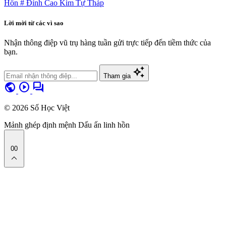
Hồn
# Đỉnh Cao Kim Tự Tháp
Lời mời từ các vì sao
Nhận thông điệp vũ trụ hàng tuần gửi trực tiếp đến tiềm thức của
bạn.
auto_awesome
Tham gia
public
play_circle
forum
© 2026 Số Học Việt
Mảnh ghép định mệnh
Dấu ấn linh hồn
00
expand_less