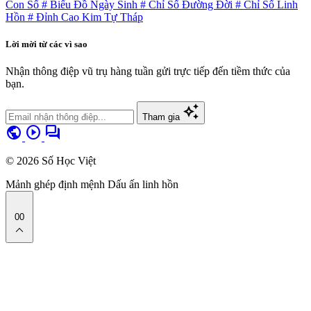
Con Số
# Biểu Đồ Ngày Sinh
# Chỉ Số Đường Đời
# Chỉ Số Linh
Hồn
# Đỉnh Cao Kim Tự Tháp
Lời mời từ các vì sao
Nhận thông điệp vũ trụ hàng tuần gửi trực tiếp đến tiềm thức của
bạn.
auto_awesome
Tham gia
public
play_circle
forum
© 2026 Số Học Việt
Mảnh ghép định mệnh
Dấu ấn linh hồn
00
expand_less