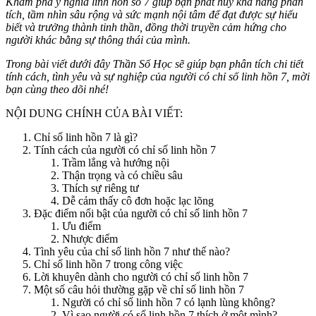
Khám phá ý nghĩa linh hồn số 7 giúp bạn phát huy khả năng phân
tích, tầm nhìn sâu rộng và sức mạnh nội tâm để đạt được sự hiểu
biết và trưởng thành tinh thần, đồng thời truyền cảm hứng cho
người khác bằng sự thông thái của mình.
Trong bài viết dưới đây
Thần Số Học
sẽ giúp bạn phân tích chi tiết
tính cách, tình yêu và sự nghiệp của người có chỉ số linh hồn 7, mời
bạn cùng theo dõi nhé!
NỘI DUNG CHÍNH CỦA BÀI VIẾT:
Chỉ số linh hồn 7 là gì?
Tính cách của người có chỉ số linh hồn 7
Trầm lắng và hướng nội
Thận trọng và có chiều sâu
Thích sự riêng tư
Dễ cảm thấy cô đơn hoặc lạc lõng
Đặc điểm nổi bật của người có chỉ số linh hồn 7
Ưu điểm
Nhược điểm
Tình yêu của chỉ số linh hồn 7 như thế nào?
Chỉ số linh hồn 7 trong công việc
Lời khuyên dành cho người có chỉ số linh hồn 7
Một số câu hỏi thường gặp về chỉ số linh hồn 7
Người có chỉ số linh hồn 7 có lạnh lùng không?
Vì sao người có số linh hồn 7 thích ở một mình?