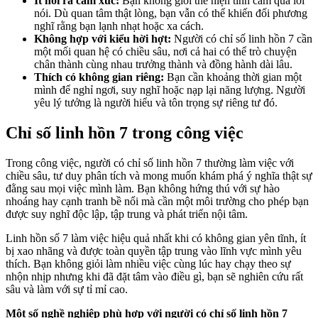
Ít nói ra cảm xúc:
Bạn không giỏi thể hiện tình cảm qua lời
nói. Dù quan tâm thật lòng, bạn vẫn có thể khiến đối phương
nghĩ rằng bạn lạnh nhạt hoặc xa cách.
Không hợp với kiểu hời hợt:
Người có chỉ số linh hồn 7 cần
một mối quan hệ có chiều sâu, nơi cả hai có thể trò chuyện
chân thành cùng nhau trưởng thành và đồng hành dài lâu.
Thích có không gian riêng:
Bạn cần khoảng thời gian một
mình để nghỉ ngơi, suy nghĩ hoặc nạp lại năng lượng. Người
yêu lý tưởng là người hiểu và tôn trọng sự riêng tư đó.
Chỉ số linh hồn 7 trong công việc
Trong công việc, người có chỉ số linh hồn 7 thường làm việc với
chiều sâu, tư duy phân tích và mong muốn khám phá ý nghĩa thật sự
đằng sau mọi việc mình làm. Bạn không hứng thú với sự hào
nhoáng hay cạnh tranh bề nổi mà cần một môi trường cho phép bạn
được suy nghĩ độc lập, tập trung và phát triển nội tâm.
Linh hồn số 7 làm việc hiệu quả nhất khi có không gian yên tĩnh, ít
bị xao nhãng và được toàn quyền tập trung vào lĩnh vực mình yêu
thích. Bạn không giỏi làm nhiều việc cùng lúc hay chạy theo sự
nhộn nhịp nhưng khi đã đặt tâm vào điều gì, bạn sẽ nghiên cứu rất
sâu và làm với sự tỉ mỉ cao.
Một số nghề nghiệp phù hợp với người có chỉ số linh hồn 7