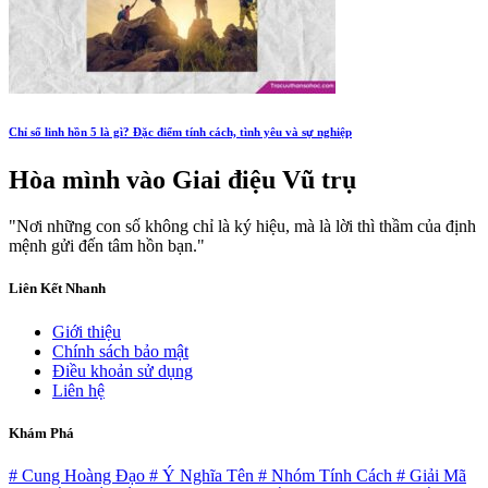
Chỉ số linh hồn 5 là gì? Đặc điểm tính cách, tình yêu và sự nghiệp
Hòa mình vào
Giai điệu Vũ trụ
"Nơi những con số không chỉ là ký hiệu, mà là lời thì thầm của định
mệnh gửi đến tâm hồn bạn."
Liên Kết Nhanh
Giới thiệu
Chính sách bảo mật
Điều khoản sử dụng
Liên hệ
Khám Phá
# Cung Hoàng Đạo
# Ý Nghĩa Tên
# Nhóm Tính Cách
# Giải Mã