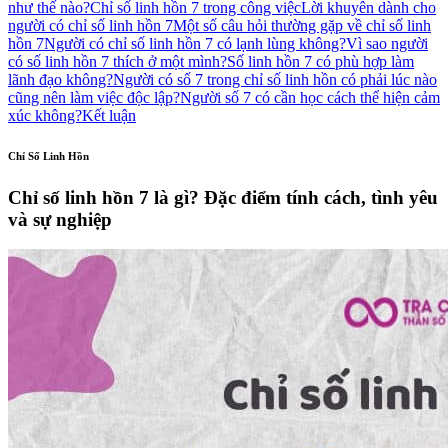
như thế nào?
Chỉ số linh hồn 7 trong công việc
Lời khuyên dành cho
người có chỉ số linh hồn 7
Một số câu hỏi thường gặp về chỉ số linh
hồn 7
Người có chỉ số linh hồn 7 có lạnh lùng không?
Vì sao người
có số linh hồn 7 thích ở một mình?
Số linh hồn 7 có phù hợp làm
lãnh đạo không?
Người có số 7 trong chỉ số linh hồn có phải lúc nào
cũng nên làm việc độc lập?
Người số 7 có cần học cách thể hiện cảm
xúc không?
Kết luận
Chỉ Số Linh Hồn
Chỉ số linh hồn 7 là gì? Đặc điểm tính cách, tình yêu
và sự nghiệp