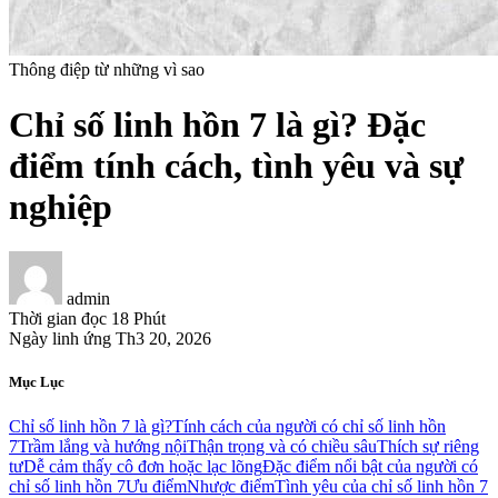
Thông điệp từ những vì sao
Chỉ số linh hồn 7 là gì? Đặc
điểm tính cách, tình yêu và sự
nghiệp
admin
Thời gian đọc
18 Phút
Ngày linh ứng
Th3 20, 2026
Mục Lục
Chỉ số linh hồn 7 là gì?
Tính cách của người có chỉ số linh hồn
7
Trầm lắng và hướng nội
Thận trọng và có chiều sâu
Thích sự riêng
tư
Dễ cảm thấy cô đơn hoặc lạc lõng
Đặc điểm nổi bật của người có
chỉ số linh hồn 7
Ưu điểm
Nhược điểm
Tình yêu của chỉ số linh hồn 7