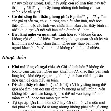
sự suy xét kỹ lưỡng. Điều này giúp
con số linh hồn
này trở
thành người đáng tin cậy trong những tình huống cần sự
chính xác và lý trí.
Có đời sống tinh thần phong phú:
Bạn thường hướng đến
các giá trị sâu xa, có xu hướng tìm hiểu tâm linh, triết học,
thiền định hoặc các lĩnh vực chữa lành. Bạn cảm thấy bình an
nhất khi được kết nối với bản thân ở mức sâu hơn.
Biết lắng nghe và quan sát:
Linh hồn số 7 không ồn ào,
không vội vàng thể hiện. Thay vào đó, bạn quan sát rất kỹ và
lắng nghe một cách chân thành. Điều này giúp bạn hiểu
người khác ở mức sâu hơn mà không cần hỏi quá nhiều.
Nhược điểm
Khó mở lòng và ngại chia sẻ:
Chỉ số linh hồn 7 không dễ
bộc lộ cảm xúc thật. Điều này khiến người khác thấy bạn lạnh
lùng hoặc khó tiếp cận, trong khi thực ra bạn chỉ đang cần
thời gian để cảm thấy an toàn.
Dễ cảm thấy cô đơn hoặc tách biệt:
Vì hay sống trong thế
giới nội tâm, bạn đôi khi cảm thấy không ai hiểu mình. Nếu
không biết cách cân bằng, bạn có thể rơi vào trạng thái trốn
tránh xã hội hoặc thu mình quá mức.
Tự tạo áp lực:
Linh hồn số 7 hay đặt câu hỏi và muốn mọi
thứ phải có câu trả lời rõ ràng nhưng không phải điều gì cũng