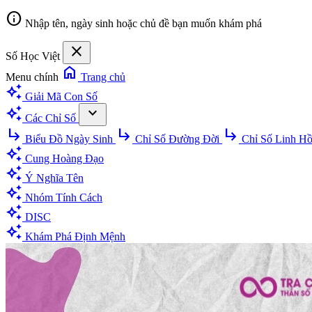
info
Nhập tên, ngày sinh hoặc chủ đề bạn muốn khám phá
close
Số Học Việt
home
Menu chính
Trang chủ
auto_awesome
Giải Mã Con Số
auto_awesome
expand_more
Các Chỉ Số
subdirectory_arrow_right
subdirectory_arrow_right
subdirectory_arrow_right
Biểu Đồ Ngày Sinh
Chỉ Số Đường Đời
Chỉ Số Linh H
auto_awesome
Cung Hoàng Đạo
auto_awesome
Ý Nghĩa Tên
auto_awesome
Nhóm Tính Cách
auto_awesome
DISC
auto_awesome
Khám Phá Định Mệnh