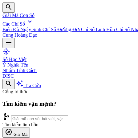
search
Giải Mã Con Số
expand_more
Các Chỉ Số
Biểu Đồ Ngày Sinh
Chỉ Số Đường Đời
Chỉ Số Linh Hồn
Chỉ Số Nh
Cung Hoàng Đạo
menu
flare
Số Học Việt
Ý Nghĩa Tên
Nhóm Tính Cách
DISC
search
auto_awesome
Tra Cứu
Cổng tri thức
Tìm kiếm vận mệnh?
schema
Tìm kiếm linh hồn
explore
Giải Mã