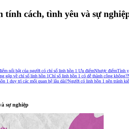
m tính cách, tình yêu và sự nghiệ
iểm nổi bật của người có chỉ số linh hồn 1
Ưu điểm
Nhược điểm
Tình y
ng gặp về chỉ số linh hồn 1
Chỉ số linh hồn 1 có dễ thành công không?
ồn 1 duy trì các mối quan hệ lâu dài?
Người có linh hồn 1 nên tránh ki
 và sự nghiệp