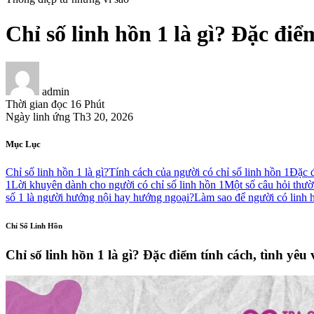
Chỉ số linh hồn 1 là gì? Đặc điể
admin
Thời gian đọc
16 Phút
Ngày linh ứng
Th3 20, 2026
Mục Lục
Chỉ số linh hồn 1 là gì?
Tính cách của người có chỉ số linh hồn 1
Đặc đ
1
Lời khuyên dành cho người có chỉ số linh hồn 1
Một số câu hỏi thườ
số 1 là người hướng nội hay hướng ngoại?
Làm sao để người có linh h
Chỉ Số Linh Hồn
Chỉ số linh hồn 1 là gì? Đặc điểm tính cách, tình yêu