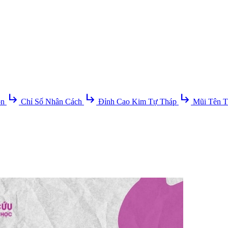
subdirectory_arrow_right
subdirectory_arrow_right
subdirectory_arrow_right
ồn
Chỉ Số Nhân Cách
Đỉnh Cao Kim Tự Tháp
Mũi Tên T