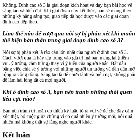
Không. Đỉnh cao số 3 là giai đoạn kích hoạt và dạy bạn bài học về
sáng tạo và biểu đạt. Khi giai đoạn này kết thúc, bạn sẽ mang theo
những kỹ năng sáng tạo, giao tiếp đã học được vào các giai đoạn
đỉnh cao tiếp theo.
Làm thế nào để vượt qua nỗi sợ bị phán xét khi muốn
thể hiện bản thân trong giai đoạn đỉnh cao số 3?
Nỗi sợ bị phán xét là rào cản lớn nhất của người ở đỉnh cao số 3.
Cách vượt qua là hãy tập trung vào giá trị mà bạn mang lại (niềm
vui, ý tưởng, cảm hứng) thay vì ý kiến của người khác. Bắt đầu
bằng việc chia sẻ ý tưởng với những người tin tưởng và dần dần mở
rộng ra cộng đồng. Sáng tạo là để chữa lành và biểu đạt, không phải
để làm hài lòng tất cả mọi người.
Khi ở đỉnh cao số 3, bạn nên tránh những thói quen
tiêu cực nào?
Bạn nên tránh trì hoãn do thiếu kỷ luật, tỏ ra vui vẻ để che đậy cảm
xúc thật, bỏ cuộc giữa chừng vì có quá nhiều ý tưởng mới, nói quá
nhiều mà không thật sự lắng nghe người khác.
Kết luận