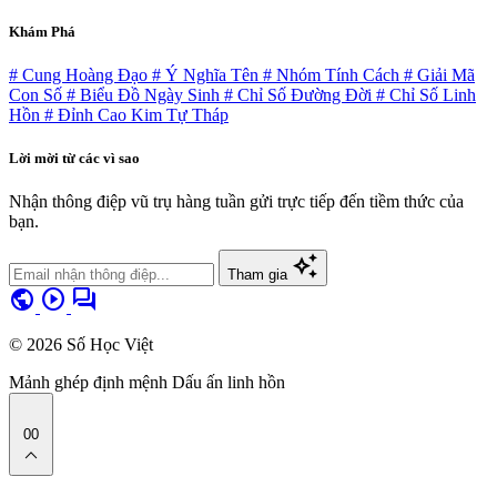
Khám Phá
# Cung Hoàng Đạo
# Ý Nghĩa Tên
# Nhóm Tính Cách
# Giải Mã
Con Số
# Biểu Đồ Ngày Sinh
# Chỉ Số Đường Đời
# Chỉ Số Linh
Hồn
# Đỉnh Cao Kim Tự Tháp
Lời mời từ các vì sao
Nhận thông điệp vũ trụ hàng tuần gửi trực tiếp đến tiềm thức của
bạn.
auto_awesome
Tham gia
public
play_circle
forum
© 2026 Số Học Việt
Mảnh ghép định mệnh
Dấu ấn linh hồn
00
expand_less