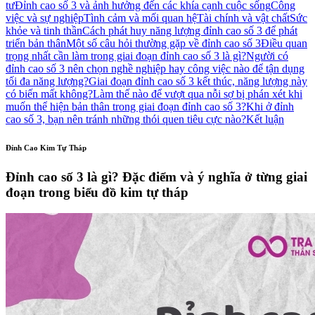
tư
Đỉnh cao số 3 và ảnh hưởng đến các khía cạnh cuộc sống
Công
việc và sự nghiệp
Tình cảm và mối quan hệ
Tài chính và vật chất
Sức
khỏe và tinh thần
Cách phát huy năng lượng đỉnh cao số 3 để phát
triển bản thân
Một số câu hỏi thường gặp về đỉnh cao số 3
Điều quan
trọng nhất cần làm trong giai đoạn đỉnh cao số 3 là gì?
Người có
đỉnh cao số 3 nên chọn nghề nghiệp hay công việc nào để tận dụng
tối đa năng lượng?
Giai đoạn đỉnh cao số 3 kết thúc, năng lượng này
có biến mất không?
Làm thế nào để vượt qua nỗi sợ bị phán xét khi
muốn thể hiện bản thân trong giai đoạn đỉnh cao số 3?
Khi ở đỉnh
cao số 3, bạn nên tránh những thói quen tiêu cực nào?
Kết luận
Đỉnh Cao Kim Tự Tháp
Đỉnh cao số 3 là gì? Đặc điểm và ý nghĩa ở từng giai
đoạn trong biểu đồ kim tự tháp