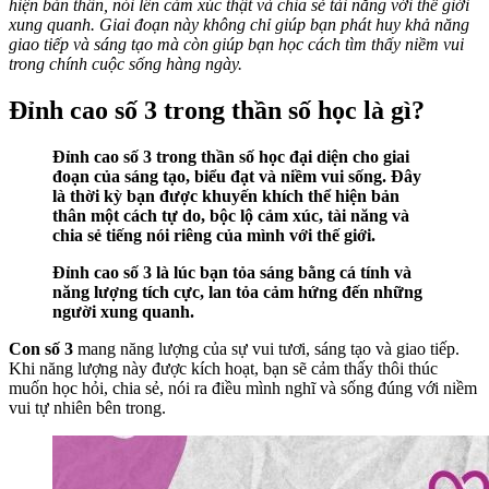
hiện bản thân, nói lên cảm xúc thật và chia sẻ tài năng với thế giới
xung quanh. Giai đoạn này không chỉ giúp bạn phát huy khả năng
giao tiếp và sáng tạo mà còn giúp bạn học cách tìm thấy niềm vui
trong chính cuộc sống hàng ngày.
Đỉnh cao số 3 trong thần số học là gì?
Đỉnh cao số 3 trong thần số học đại diện cho giai
đoạn của sáng tạo, biểu đạt và niềm vui sống. Đây
là thời kỳ bạn được khuyến khích thể hiện bản
thân một cách tự do, bộc lộ cảm xúc, tài năng và
chia sẻ tiếng nói riêng của mình với thế giới.
Đỉnh cao số 3 là lúc bạn tỏa sáng bằng cá tính và
năng lượng tích cực, lan tỏa cảm hứng đến những
người xung quanh.
Con số 3
mang năng lượng của sự vui tươi, sáng tạo và giao tiếp.
Khi năng lượng này được kích hoạt, bạn sẽ cảm thấy thôi thúc
muốn học hỏi, chia sẻ, nói ra điều mình nghĩ và sống đúng với niềm
vui tự nhiên bên trong.