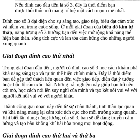
Nếu đỉnh cao đầu tiên là số 3, đây là thời điểm bạn
được thôi thúc mở mang trí tuệ một cách mạnh mẽ nhất.
Đỉnh cao số 3 đại diện cho sự sáng tạo, giao tiếp, biểu đạt cảm xúc
và niềm vui trong cuộc sống. Ở mỗi giai đoạn của
biểu đồ kim tự
tháp
, năng lượng số 3 hướng bạn đến việc mở rộng khả năng thể
hiện bản thân, sống tích cực và lan tỏa cảm hứng cho những người
xung quanh.
Giai đoạn đỉnh cao thứ nhất
Trong giai đoạn đầu tiên, người có đỉnh cao số 3 học cách khám phá
khả năng sáng tạo và tự tin thể hiện chính mình. Đây là thời điểm
bạn dễ gặp thử thách liên quan đến việc giao tiếp, diễn đạt ý tưởng
hoặc bộc lộ cảm xúc thật. Những trải nghiệm này giúp bạn trở nên
cởi mở, học cách nói lên suy nghĩ của mình và tạo kết nối vui vẻ với
người kết nối vui vẻ với người khác.
Thành công giai đoạn này đến từ sự chân thành, tinh thần lạc quan
và khả năng mang lại cảm xúc tích cực cho môi trường xung quanh.
Khi biết tận dụng năng lượng của số 3, bạn sẽ dễ dàng truyền cảm
hứng và tạo bầu không khí hài hòa trong mọi hoạt động.
Giai đoạn đỉnh cao thứ hai và thứ ba