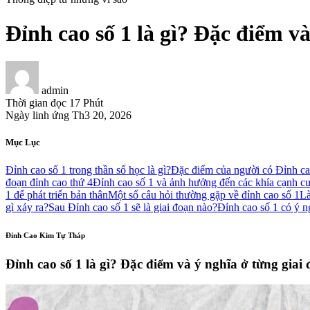
Đỉnh cao số 1 là gì? Đặc điểm v
admin
Thời gian đọc
17 Phút
Ngày linh ứng
Th3 20, 2026
Mục Lục
Đỉnh cao số 1 trong thần số học là gì?
Đặc điểm của người có Đỉnh ca
đoạn đỉnh cao thứ 4
Đỉnh cao số 1 và ảnh hưởng đến các khía cạnh c
1 để phát triển bản thân
Một số câu hỏi thường gặp về đỉnh cao số 1
Là
gì xảy ra?
Sau Đỉnh cao số 1 sẽ là giai đoạn nào?
Đỉnh cao số 1 có ý ng
Đỉnh Cao Kim Tự Tháp
Đỉnh cao số 1 là gì? Đặc điểm và ý nghĩa ở từng giai