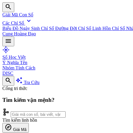
search
Giải Mã Con Số
expand_more
Các Chỉ Số
Biểu Đồ Ngày Sinh
Chỉ Số Đường Đời
Chỉ Số Linh Hồn
Chỉ Số Nh
Cung Hoàng Đạo
menu
flare
Số Học Việt
Ý Nghĩa Tên
Nhóm Tính Cách
DISC
search
auto_awesome
Tra Cứu
Cổng tri thức
Tìm kiếm vận mệnh?
schema
Tìm kiếm linh hồn
explore
Giải Mã