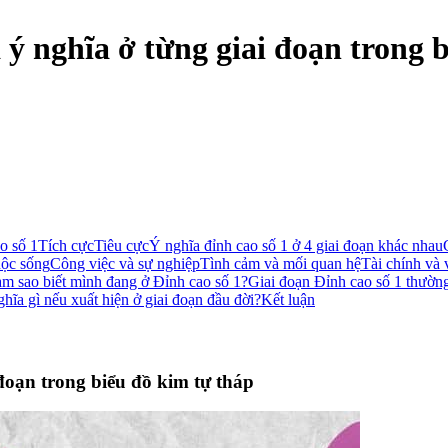
à ý nghĩa ở từng giai đoạn trong 
o số 1
Tích cực
Tiêu cực
Ý nghĩa đỉnh cao số 1 ở 4 giai đoạn khác nhau
uộc sống
Công việc và sự nghiệp
Tình cảm và mối quan hệ
Tài chính và 
m sao biết mình đang ở Đỉnh cao số 1?
Giai đoạn Đỉnh cao số 1 thường
hĩa gì nếu xuất hiện ở giai đoạn đầu đời?
Kết luận
 đoạn trong biểu đồ kim tự tháp