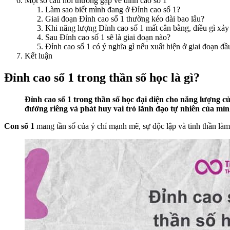
Một số câu hỏi thường gặp về đỉnh cao số 1
Làm sao biết mình đang ở Đỉnh cao số 1?
Giai đoạn Đỉnh cao số 1 thường kéo dài bao lâu?
Khi năng lượng Đỉnh cao số 1 mất cân bằng, điều gì xảy
Sau Đỉnh cao số 1 sẽ là giai đoạn nào?
Đỉnh cao số 1 có ý nghĩa gì nếu xuất hiện ở giai đoạn đầ
Kết luận
Đỉnh cao số 1 trong thần số học là gì?
Đỉnh cao số 1 trong thần số học đại diện cho năng lượng c
đường riêng và phát huy vai trò lãnh đạo tự nhiên của mìn
Con số 1
mang tần số của ý chí mạnh mẽ, sự độc lập và tinh thần làm