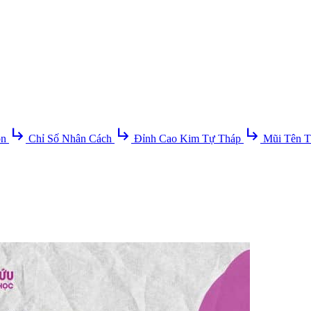
subdirectory_arrow_right
subdirectory_arrow_right
subdirectory_arrow_right
ồn
Chỉ Số Nhân Cách
Đỉnh Cao Kim Tự Tháp
Mũi Tên T