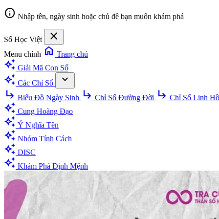
info
Nhập tên, ngày sinh hoặc chủ đề bạn muốn khám phá
close
Số Học Việt
home
Menu chính
Trang chủ
auto_awesome
Giải Mã Con Số
auto_awesome
expand_more
Các Chỉ Số
subdirectory_arrow_right
subdirectory_arrow_right
subdirectory_arrow_right
Biểu Đồ Ngày Sinh
Chỉ Số Đường Đời
Chỉ Số Linh H
auto_awesome
Cung Hoàng Đạo
auto_awesome
Ý Nghĩa Tên
auto_awesome
Nhóm Tính Cách
auto_awesome
DISC
auto_awesome
Khám Phá Định Mệnh