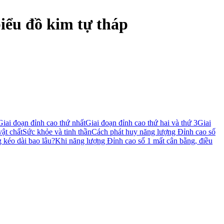
biểu đồ kim tự tháp
Giai đoạn đỉnh cao thứ nhất
Giai đoạn đỉnh cao thứ hai và thứ 3
Giai
vật chất
Sức khỏe và tinh thần
Cách phát huy năng lượng Đỉnh cao số
 kéo dài bao lâu?
Khi năng lượng Đỉnh cao số 1 mất cân bằng, điều