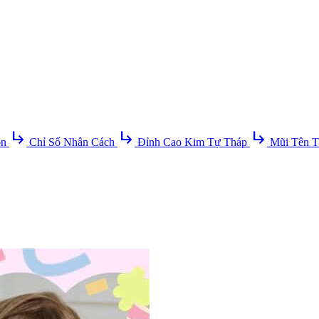
subdirectory_arrow_right
subdirectory_arrow_right
subdirectory_arrow_right
ồn
Chỉ Số Nhân Cách
Đỉnh Cao Kim Tự Tháp
Mũi Tên T