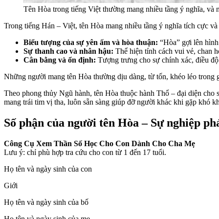
Tên Hòa trong tiếng Việt thường mang nhiều tầng ý nghĩa, và n
Trong tiếng Hán – Việt, tên Hòa mang nhiều tầng ý nghĩa tích cực và 
Biểu tượng của sự yên ấm và hòa thuận:
“Hòa” gợi lên hình
Sự thanh cao và nhân hậu:
Thể hiện tính cách vui vẻ, chan 
Cân bằng và ổn định:
Tượng trưng cho sự chính xác, điều độ 
Những người mang tên Hòa thường dịu dàng, từ tốn, khéo léo trong gi
Theo phong thủy Ngũ hành, tên Hòa thuộc hành Thổ – đại diện cho sự
mang trái tim vị tha, luôn sẵn sàng giúp đỡ người khác khi gặp khó k
Số phận của người tên Hòa – Sự nghiệp phát
Công Cụ Xem Thần Số Học Cho Con Dành Cho Cha Mẹ
Lưu ý: chỉ phù hợp tra cứu cho con từ 1 đến 17 tuổi.
Họ tên và ngày sinh của con
Giới
Họ tên và ngày sinh của bố
Họ tên và ngày sinh của mẹ