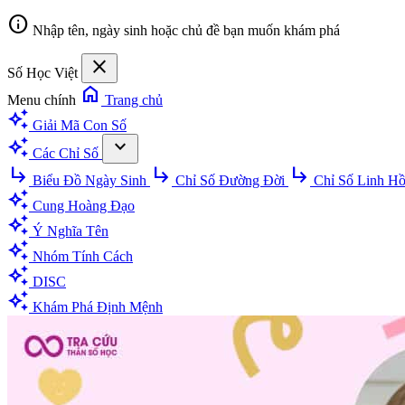
info
Nhập tên, ngày sinh hoặc chủ đề bạn muốn khám phá
close
Số Học Việt
home
Menu chính
Trang chủ
auto_awesome
Giải Mã Con Số
auto_awesome
expand_more
Các Chỉ Số
subdirectory_arrow_right
subdirectory_arrow_right
subdirectory_arrow_right
Biểu Đồ Ngày Sinh
Chỉ Số Đường Đời
Chỉ Số Linh H
auto_awesome
Cung Hoàng Đạo
auto_awesome
Ý Nghĩa Tên
auto_awesome
Nhóm Tính Cách
auto_awesome
DISC
auto_awesome
Khám Phá Định Mệnh