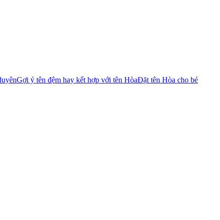
duyên
Gợi ý tên đệm hay kết hợp với tên Hòa
Đặt tên Hòa cho bé