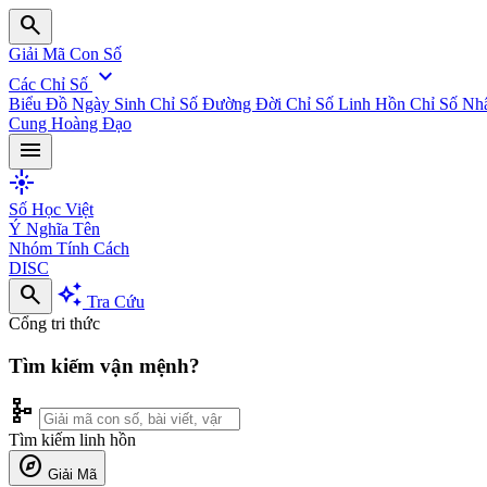
search
Giải Mã Con Số
expand_more
Các Chỉ Số
Biểu Đồ Ngày Sinh
Chỉ Số Đường Đời
Chỉ Số Linh Hồn
Chỉ Số Nh
Cung Hoàng Đạo
menu
flare
Số Học Việt
Ý Nghĩa Tên
Nhóm Tính Cách
DISC
search
auto_awesome
Tra Cứu
Cổng tri thức
Tìm kiếm vận mệnh?
schema
Tìm kiếm linh hồn
explore
Giải Mã