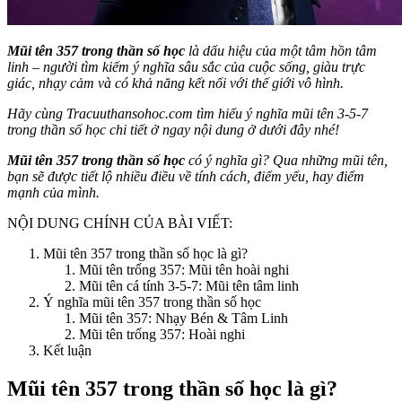
Mũi tên 357 trong thần số học
là dấu hiệu của một tâm hồn tâm
linh – người tìm kiếm ý nghĩa sâu sắc của cuộc sống, giàu trực
giác, nhạy cảm và có khả năng kết nối với thế giới vô hình.
Hãy cùng Tracuuthansohoc.com tìm hiểu ý nghĩa mũi tên 3-5-7
trong thần số học chi tiết ở ngay nội dung ở dưới đây nhé!
Mũi tên 357 trong thần số học
có ý nghĩa gì? Qua những mũi tên,
bạn sẽ được tiết lộ nhiều điều về tính cách, điểm yếu, hay điểm
mạnh của mình.
NỘI DUNG CHÍNH CỦA BÀI VIẾT:
Mũi tên 357 trong thần số học là gì?
Mũi tên trống 357: Mũi tên hoài nghi
Mũi tên cá tính 3-5-7: Mũi tên tâm linh
Ý nghĩa mũi tên 357 trong thần số học
Mũi tên 357: Nhạy Bén & Tâm Linh
Mũi tên trống 357: Hoài nghi
Kết luận
Mũi tên 357 trong thần số học là gì?