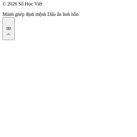
© 2026 Số Học Việt
Mảnh ghép định mệnh
Dấu ấn linh hồn
00
expand_less