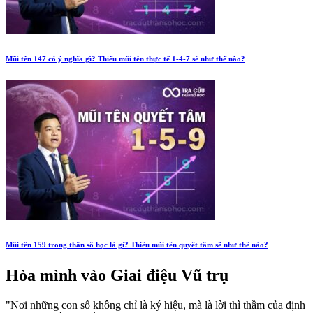
Mũi tên 147 có ý nghĩa gì? Thiếu mũi tên thực tế 1-4-7 sẽ như thế nào?
Mũi tên 159 trong thần số học là gì? Thiếu mũi tên quyết tâm sẽ như thế nào?
Hòa mình vào
Giai điệu Vũ trụ
"Nơi những con số không chỉ là ký hiệu, mà là lời thì thầm của định