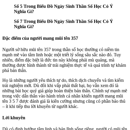
Số 5 Trong Biểu Đồ Ngày Sinh Thần Số Học Có Ý
Nghĩa Gì?
Số 7 Trong Biểu Đồ Ngày Sinh Thần Số Học Có Ý
Nghĩa Gì?
Đặc điểm của người mang mũi tên 357
Người sở hữu mũi tên 357 trong thần số học thường có niềm tin
mạnh mẽ vào tâm linh hoặc một triết lý sống sâu sắc nào đó. Tuy
nhiên, điểm đặc biệt là đức tin này không phải mù quáng, mà
thường được hình thành từ trải nghiệm thực tế và quá trình tự khám
phá bản thân.
Họ là những người yêu thích tự do, thích dịch chuyển và tìm kiếm
trải nghiệm mới. Dù đôi khi vấp phải thất bại, họ vẫn xem đó là
những bài học quý giá giúp hoàn thiện bản thân. Chính sự mạnh mẽ
trong việc dấn thân vào hành trình cá nhân khiến người mang mũi
tên 3 5 7 được đánh giá là kiên cường nhưng cũng có phần bảo thủ
– ít khi tiếp thu lời khuyên từ người khác.
Lời khuyên
Dù có định hướng tâm linh và bản lĩnh sống riêng, người có mũi tên