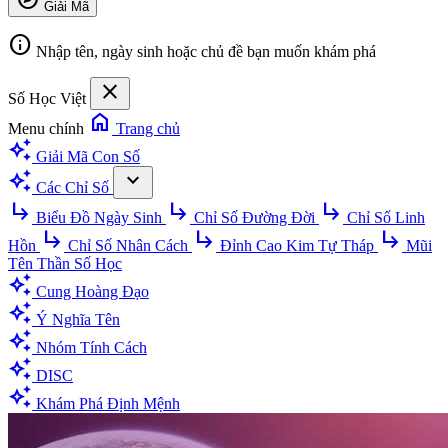
Giải Mã
info
Nhập tên, ngày sinh hoặc chủ đề bạn muốn khám phá
close
Số Học Việt
home
Menu chính
Trang chủ
auto_awesome
Giải Mã Con Số
auto_awesome
expand_more
Các Chỉ Số
subdirectory_arrow_right
subdirectory_arrow_right
subdirectory_arrow_right
Biểu Đồ Ngày Sinh
Chỉ Số Đường Đời
Chỉ Số Linh
subdirectory_arrow_right
subdirectory_arrow_right
subdirectory_arrow_right
Hồn
Chỉ Số Nhân Cách
Đỉnh Cao Kim Tự Tháp
Mũi
Tên Thần Số Học
auto_awesome
Cung Hoàng Đạo
auto_awesome
Ý Nghĩa Tên
auto_awesome
Nhóm Tính Cách
auto_awesome
DISC
auto_awesome
Khám Phá Định Mệnh