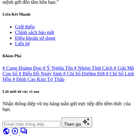
mệnh gửi đến tâm hồn bạn."
Liên Kết Nhanh
Giới thiệu
Chính sách bảo mật
Điều khoản sử dụng
Liên hệ
Khám Phá
# Cung Hoàng Đạo
# Ý Nghĩa Tên
# Nhóm Tính Cách
# Giải Mã
Con Số
# Biểu Đồ Ngày Sinh
# Chỉ Số Đường Đời
# Chỉ Số Linh
Hồn
# Đỉnh Cao Kim Tự Tháp
Lời mời từ các vì sao
Nhận thông điệp vũ trụ hàng tuần gửi trực tiếp đến tiềm thức của
bạn.
auto_awesome
Tham gia
public
play_circle
forum