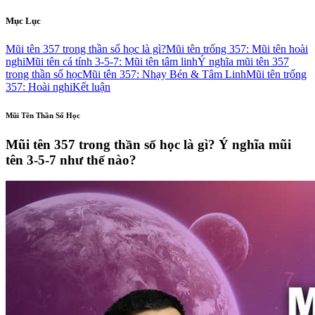
Mục Lục
Mũi tên 357 trong thần số học là gì?
Mũi tên trống 357: Mũi tên hoài
nghi
Mũi tên cá tính 3-5-7: Mũi tên tâm linh
Ý nghĩa mũi tên 357
trong thần số học
Mũi tên 357: Nhạy Bén & Tâm Linh
Mũi tên trống
357: Hoài nghi
Kết luận
Mũi Tên Thần Số Học
Mũi tên 357 trong thần số học là gì? Ý nghĩa mũi
tên 3-5-7 như thế nào?