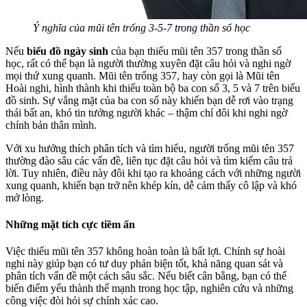
Ý nghĩa của mũi tên trống 3-5-7 trong thần số học
Nếu
biểu đồ ngày sinh
của bạn thiếu mũi tên 357 trong thần số
học, rất có thể bạn là người thường xuyên đặt câu hỏi và nghi ngờ
mọi thứ xung quanh. Mũi tên trống 357, hay còn gọi là Mũi tên
Hoài nghi, hình thành khi thiếu toàn bộ ba con số 3, 5 và 7 trên biểu
đồ sinh. Sự vắng mặt của ba con số này khiến bạn dễ rơi vào trạng
thái bất an, khó tin tưởng người khác – thậm chí đôi khi nghi ngờ
chính bản thân mình.
Với xu hướng thích phân tích và tìm hiểu, người trống mũi tên 357
thường đào sâu các vấn đề, liên tục đặt câu hỏi và tìm kiếm câu trả
lời. Tuy nhiên, điều này đôi khi tạo ra khoảng cách với những người
xung quanh, khiến bạn trở nên khép kín, dễ cảm thấy cô lập và khó
mở lòng.
Những mặt tích cực tiềm ẩn
Việc thiếu mũi tên 357 không hoàn toàn là bất lợi. Chính sự hoài
nghi này giúp bạn có tư duy phản biện tốt, khả năng quan sát và
phân tích vấn đề một cách sâu sắc. Nếu biết cân bằng, bạn có thể
biến điểm yếu thành thế mạnh trong học tập, nghiên cứu và những
công việc đòi hỏi sự chính xác cao.