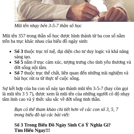
Mũi tên nhạy bén 3-5-7 thần số học
Mũi tên 357 trong thần số học được hình thành từ ba con số nằm
trên ba trục khác nhau của biểu đồ ngày sinh:
Số 3
thuộc trục trí tuệ, đại diện cho tư duy logic và khả năng
sáng tạo.
Số 5
nằm ở trục cảm xúc, tượng trưng cho tình yêu thương và
đời sống nội tâm.
Số 7
thuộc trục thể chất, liên quan đến những trải nghiệm và
bài học rút ra từ thực tế cuộc sống.
Sự kết hợp của ba con số này tạo thành mũi tên 3-5-7 (hay còn gọi
là mũi tên 3 5 7), được xem là mũi tên của những người có độ nhạy
tâm linh cao và ý thức sâu sắc về đời sống tinh thần.
Bạn có thể tham khảo chi tiết hơn về các con số 3, 5, 7
trong biểu đồ tại các bài viết:
Số 3 Trong Biểu Đồ Ngày Sinh Có Ý Nghĩa Gì?
Tìm Hiểu Ngay!!!