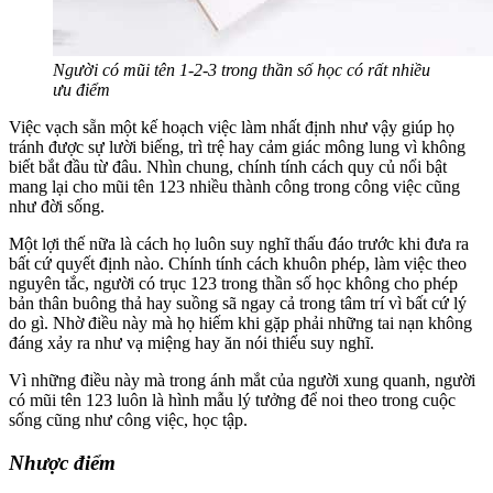
Người có mũi tên 1-2-3 trong thần số học có rất nhiều
ưu điểm
Việc vạch sẵn một kế hoạch việc làm nhất định như vậy giúp họ
tránh được sự lười biếng, trì trệ hay cảm giác mông lung vì không
biết bắt đầu từ đâu. Nhìn chung, chính tính cách quy củ nổi bật
mang lại cho mũi tên 123 nhiều thành công trong công việc cũng
như đời sống.
Một lợi thế nữa là cách họ luôn suy nghĩ thấu đáo trước khi đưa ra
bất cứ quyết định nào. Chính tính cách khuôn phép, làm việc theo
nguyên tắc, người có trục 123 trong thần số học không cho phép
bản thân buông thả hay suồng sã ngay cả trong tâm trí vì bất cứ lý
do gì. Nhờ điều này mà họ hiếm khi gặp phải những tai nạn không
đáng xảy ra như vạ miệng hay ăn nói thiếu suy nghĩ.
Vì những điều này mà trong ánh mắt của người xung quanh, người
có mũi tên 123 luôn là hình mẫu lý tưởng để noi theo trong cuộc
sống cũng như công việc, học tập.
Nhược điểm