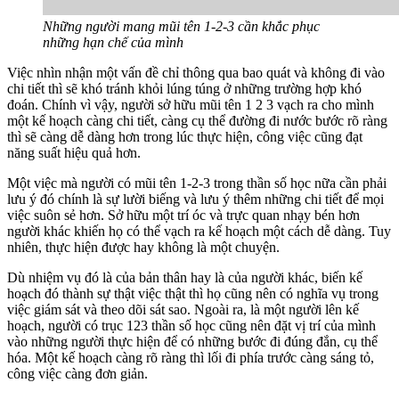
Những người mang mũi tên 1-2-3 cần khắc phục
những hạn chế của mình
Việc nhìn nhận một vấn đề chỉ thông qua bao quát và không đi vào
chi tiết thì sẽ khó tránh khỏi lúng túng ở những trường hợp khó
đoán. Chính vì vậy, người sở hữu mũi tên 1 2 3 vạch ra cho mình
một kế hoạch càng chi tiết, càng cụ thể đường đi nước bước rõ ràng
thì sẽ càng dễ dàng hơn trong lúc thực hiện, công việc cũng đạt
năng suất hiệu quả hơn.
Một việc mà người có mũi tên 1-2-3 trong thần số học nữa cần phải
lưu ý đó chính là sự lười biếng và lưu ý thêm những chi tiết để mọi
việc suôn sẻ hơn. Sở hữu một trí óc và trực quan nhạy bén hơn
người khác khiến họ có thể vạch ra kế hoạch một cách dễ dàng. Tuy
nhiên, thực hiện được hay không là một chuyện.
Dù nhiệm vụ đó là của bản thân hay là của người khác, biến kế
hoạch đó thành sự thật việc thật thì họ cũng nên có nghĩa vụ trong
việc giám sát và theo dõi sát sao. Ngoài ra, là một người lên kế
hoạch, người có trục 123 thần số học cũng nên đặt vị trí của mình
vào những người thực hiện để có những bước đi đúng đắn, cụ thể
hóa. Một kế hoạch càng rõ ràng thì lối đi phía trước càng sáng tỏ,
công việc càng đơn giản.