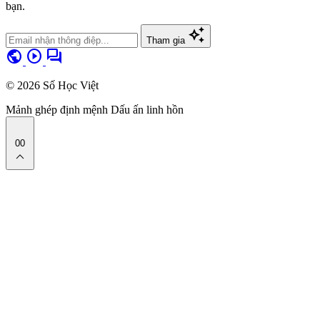
bạn.
auto_awesome
Tham gia
public
play_circle
forum
© 2026 Số Học Việt
Mảnh ghép định mệnh
Dấu ấn linh hồn
00
expand_less