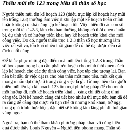
Thiếu mũi tên 123 trong biểu đồ thần số học
Người thiếu mũi tên kế hoạch 123 (thiếu trục lập kế hoạch hay mũi
tên trống 123) thường làm việc ít khi lập một kế hoạch hoàn chỉnh
hoặc không có khả năng lập kế hoạch tốt. Việc thiếu đi các con số
trong mũi tên 1-2-3, làm cho bạn thường không có thói quen chuẩn
bị, dự tính và có hướng triển khai hay kế hoạch triển khai cho mỗi
công việc. Do đó, người thiếu trục 1 2 3 thần số học thường làm
việc rất vất vả, tốn khá nhiều thời gian để có thể đạt được đến cái
đích cuối cùng.
Để khắc phục những đặc điểm mà mũi tên trống 1-2-3 trong Thần
số học quan trọng bạn cần phải rèn luyện cho mình thói quen cách
lập kế hoạch cho các dự định công việc, học tập cho tương lai. Bạn
nên bắt đầu từ việc đặt ra cho bản thân một mục tiêu, một kết quả
mong muốn đạt được ở trong công việc là gì. Từ mục tiêu đó người
thiếu mũi tên lập kế hoạch 123 tìm mọi phương pháp để cho mình
một hướng đi, một kế hoạch triển khai… càng chi tiết càng tỉ mỉ
càng tốt. Bởi kế hoạch càng chi tiết bao nhiêu thì mục tiêu bạn đã đề
ra càng dễ dàng đạt được và hạn chế đi những khó khăn, trở ngại
trong quá trình thực hiện, đặc biệt sẽ không làm lãng phí đi thời gian
vàng ngọc.
Ngoài ra, bạn có thể tham khảo phương pháp khác vô cùng hiệu
quả được thầy Louis Nguyễn – Người tiên phong mang Thần số