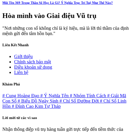
Mũi Tên 369 Trong Thần Số Học Là Gì? Ý Nghĩa Trục Trí Tuệ Như Thế Nào?
Hòa mình vào
Giai điệu Vũ trụ
"Nơi những con số không chỉ là ký hiệu, mà là lời thì thầm của định
mệnh gửi đến tâm hồn bạn."
Liên Kết Nhanh
Giới thiệu
Chính sách bảo mật
Điều khoản sử dụng
Liên hệ
Khám Phá
# Cung Hoàng Đạo
# Ý Nghĩa Tên
# Nhóm Tính Cách
# Giải Mã
Con Số
# Biểu Đồ Ngày Sinh
# Chỉ Số Đường Đời
# Chỉ Số Linh
Hồn
# Đỉnh Cao Kim Tự Tháp
Lời mời từ các vì sao
Nhận thông điệp vũ trụ hàng tuần gửi trực tiếp đến tiềm thức của