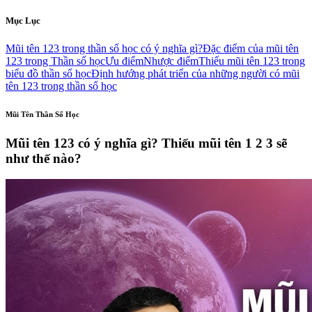
Mục Lục
Mũi tên 123 trong thần số học có ý nghĩa gì?
Đặc điểm của mũi tên
123 trong Thần số học
Ưu điểm
Nhược điểm
Thiếu mũi tên 123 trong
biểu đồ thần số học
Định hướng phát triển của những người có mũi
tên 123 trong thần số học
Mũi Tên Thần Số Học
Mũi tên 123 có ý nghĩa gì? Thiếu mũi tên 1 2 3 sẽ
như thế nào?