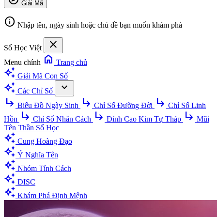
Giải Mã
info
Nhập tên, ngày sinh hoặc chủ đề bạn muốn khám phá
close
Số Học Việt
home
Menu chính
Trang chủ
auto_awesome
Giải Mã Con Số
auto_awesome
expand_more
Các Chỉ Số
subdirectory_arrow_right
subdirectory_arrow_right
subdirectory_arrow_right
Biểu Đồ Ngày Sinh
Chỉ Số Đường Đời
Chỉ Số Linh
subdirectory_arrow_right
subdirectory_arrow_right
subdirectory_arrow_right
Hồn
Chỉ Số Nhân Cách
Đỉnh Cao Kim Tự Tháp
Mũi
Tên Thần Số Học
auto_awesome
Cung Hoàng Đạo
auto_awesome
Ý Nghĩa Tên
auto_awesome
Nhóm Tính Cách
auto_awesome
DISC
auto_awesome
Khám Phá Định Mệnh