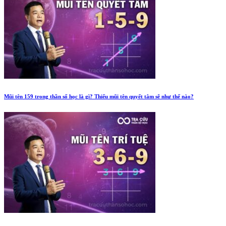
Mũi tên 159 trong thần số học là gì? Thiếu mũi tên quyết tâm sẽ như thế nào?