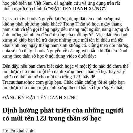
học phổ biến tại Việt Nam, đã nghiên cứu và ứng dụng trên rất
nhiều người đó chính là “
ĐẶT TÊN DANH XƯNG
“.
Tại sao thầy Louis Nguyễn lại ứng dụng đặt tên danh xưng mà
không phải phương pháp khác? Trong Thần số học, ngày tháng
năm sinh và tên gọi hằng ngày đều mang một nguồn năng lượng và
ảnh hưởng rất nhiều đến đời sống của mỗi người. Việc đặt tên danh
xưng sẽ giúp bạn bù trừ được những trục mũi tên bị thiếu mà tên
khai sinh hay ngày tháng năm sinh không có. Cùng theo dõi những
chia sẻ của thầy Louis Nguyễn về các nguyên tắc khi đặt tên Danh
xưng theo thần số học ở nội dung video dưới đây:
Đến đây, nếu bạn chưa biết cách hoặc vì một lý do nào đó chưa thể
tìm được cho mình một tên danh xưng theo Thần số học hay và ý
nghĩa có thể bù trừ cho mũi tên trống 123, hãy để
Tracuuthansohoc.com giúp bạn. Chắc chắn chúng tối sẽ giúp bạn
tìm được cho mình một danh xưng theo Thần số học ưng ý nhất.
ĐĂNG KÝ ĐẶT TÊN DANH XƯNG
Định hướng phát triển của những người
có mũi tên 123 trong thần số học
Họ tên khai sinh: