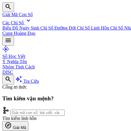
search
Giải Mã Con Số
expand_more
Các Chỉ Số
Biểu Đồ Ngày Sinh
Chỉ Số Đường Đời
Chỉ Số Linh Hồn
Chỉ Số Nh
Cung Hoàng Đạo
menu
flare
Số Học Việt
Ý Nghĩa Tên
Nhóm Tính Cách
DISC
search
auto_awesome
Tra Cứu
Cổng tri thức
Tìm kiếm vận mệnh?
schema
Tìm kiếm linh hồn
explore
Giải Mã