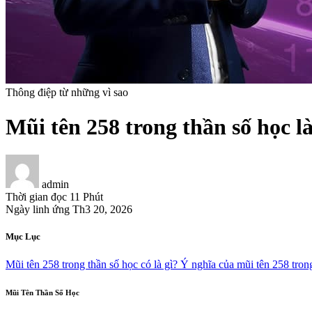
Thông điệp từ những vì sao
Mũi tên 258 trong thần số học l
admin
Thời gian đọc
11 Phút
Ngày linh ứng
Th3 20, 2026
Mục Lục
Mũi tên 258 trong thần số học có là gì?
Ý nghĩa của mũi tên 258 tron
Mũi Tên Thần Số Học