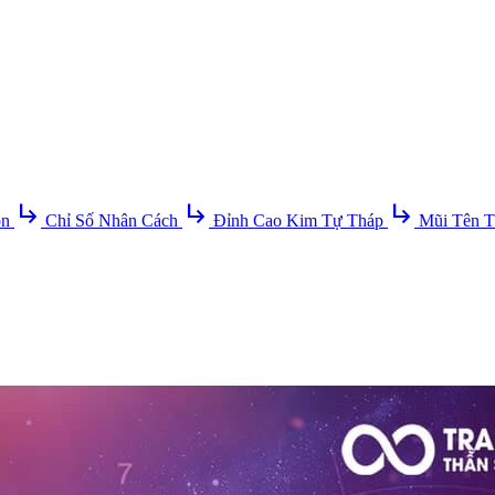
subdirectory_arrow_right
subdirectory_arrow_right
subdirectory_arrow_right
ồn
Chỉ Số Nhân Cách
Đỉnh Cao Kim Tự Tháp
Mũi Tên T