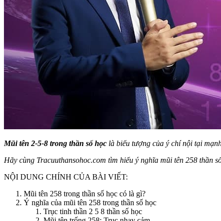
Mũi tên 2-5-8 trong thần số học
là biểu tượng của ý chí nội tại mạn
Hãy cùng Tracuuthansohoc.com tìm hiểu ý nghĩa mũi tên 258 thần số h
NỘI DUNG CHÍNH CỦA BÀI VIẾT:
Mũi tên 258 trong thần số học có là gì?
Ý nghĩa của mũi tên 258 trong thần số học
Trục tinh thần 2 5 8 thần số học
Mũi tên trống 258: Trục nhạy cảm