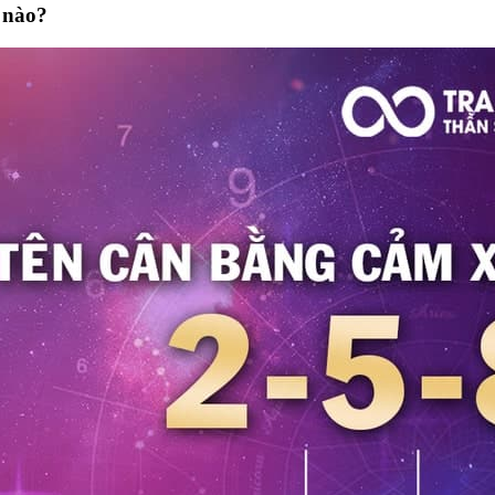
ế nào?