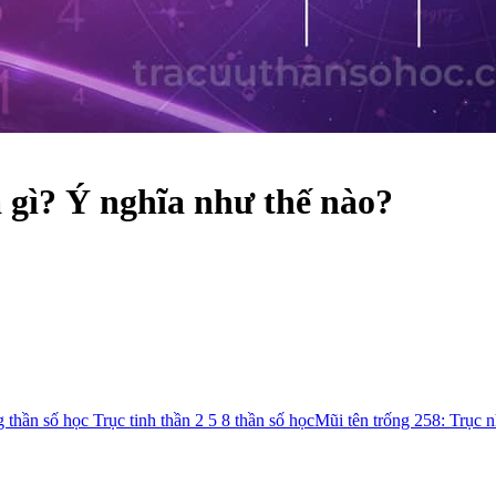
à gì? Ý nghĩa như thế nào?
g thần số học
Trục tinh thần 2 5 8 thần số học
Mũi tên trống 258: Trục 