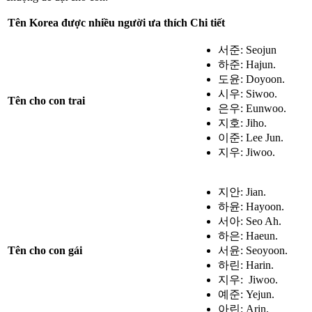
Tên Korea được nhiều người ưa thích
Chi tiết
서준: Seojun
하준: Hajun.
도윤: Doyoon.
시우: Siwoo.
Tên cho con trai
은우: Eunwoo.
지호: Jiho.
이준: Lee Jun.
지우: Jiwoo.
지안: Jian.
하윤: Hayoon.
서아: Seo Ah.
하은: Haeun.
서윤: Seoyoon.
Tên cho con gái
하린: Harin.
지우: Jiwoo.
예준: Yejun.
아린: Arin.