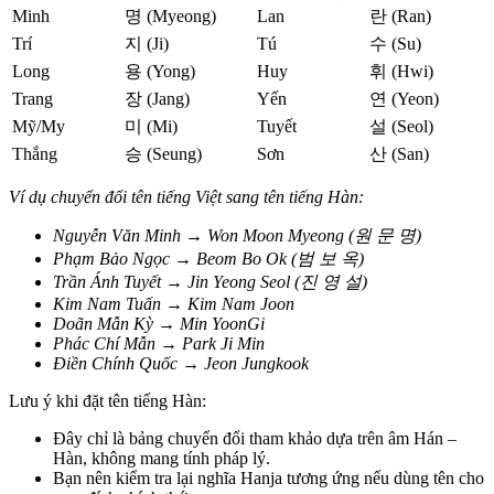
Minh
명 (Myeong)
Lan
란 (Ran)
Trí
지 (Ji)
Tú
수 (Su)
Long
용 (Yong)
Huy
휘 (Hwi)
Trang
장 (Jang)
Yến
연 (Yeon)
Mỹ/My
미 (Mi)
Tuyết
설 (Seol)
Thắng
승 (Seung)
Sơn
산 (San)
Ví dụ chuyển đổi tên tiếng Việt sang tên tiếng Hàn:
Nguyễn Văn Minh → Won Moon Myeong (원 문 명)
Phạm Bảo Ngọc → Beom Bo Ok (범 보 옥)
Trần Ánh Tuyết → Jin Yeong Seol (진 영 설)
Kim Nam Tuấn → Kim Nam Joon
Doãn Mẫn Kỳ → Min YoonGi
Phác Chí Mẫn → Park Ji Min
Điền Chính Quốc → Jeon Jungkook
Lưu ý khi đặt tên tiếng Hàn:
Đây chỉ là bảng chuyển đổi tham khảo dựa trên âm Hán –
Hàn, không mang tính pháp lý.
Bạn nên kiểm tra lại nghĩa Hanja tương ứng nếu dùng tên cho