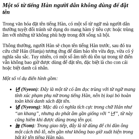
Một số từ tiếng Hàn người dân không dùng để đặt
tên
Trong văn hóa đặt tên tiếng Hàn, có một số từ ngữ mà người dân
thường tuyệt đối tránh sử dụng do mang hàm ý tiêu cực hoặc trùng
âm với những từ không phù hợp trong đời sống xã hội.
Thông thường, người Hàn sẽ chọn tên tiếng Hàn trước, sau đó tra
cứu chữ Hán (Hanja) tương ứng để đảm bảo tên vừa đẹp, vừa có ý
nghĩa sâu sắc. Tuy nhiên, có một số âm tiết dù tồn tại trong từ điển
vẫn không bao giờ được dùng để đặt tên, đặc biệt là cho con cái
hoặc biệt danh cá nhân.
Một số ví dụ điển hình gồm:
년 (Nyeon)
: Đây là một từ có âm đọc trùng với từ ngữ mang
tính xúc phạm phụ nữ trong tiếng Hàn, nên bị loại bỏ hoàn
toàn khỏi danh sách đặt tên.
녕 (Nyeong)
: Mặc dù có nghĩa tích cực trong chữ Hán như
“an khang”, nhưng do phát âm gần giống với “년”, từ này
cũng hiếm khi được dùng trong tên gọi.
놈 (Nom)
: Trong giao tiếp, đây là từ dùng để chỉ đàn ông
một cách thô lỗ, nên gần như không bao giờ xuất hiện trong
bất kỳ tên tiếng Hàn nào.