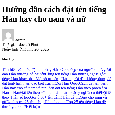
Hướng dẫn cách đặt tên tiếng
Hàn hay cho nam và nữ
admin
Thời gian đọc
25 Phút
Ngày linh ứng
Th3 20, 2026
Mục Lục
Tìm hiểu văn hóa đặt tên tiếng Hàn Quốc đẹp của người dân
Người
dân Hàn thường có hai tên
Cùng tên tiếng Hàn nhưng nghĩa gốc
tiếng Hán khác nhau
Một số từ tiếng Hàn người dân không dùng để
đặt tên
Những tên đặc biệt của người Hàn Quốc
Cách đặt tên tiếng
Hàn hay cho cả nam và nữ
Cách đặt tên tiếng Hàn theo phiên âm
Hán – Hàn
Đặt tên theo sở thích bản thân hoặc ý nghĩa cụ thể
Đặt tên
theo Thần số học
Gợi ý 50+ tên tiếng Hàn dễ thương cho nam và
nữ
Danh sách 25 tên tiếng Hàn cho nam
Top 25 tên tiếng Hàn dễ
thương cho nữ
Kết luận