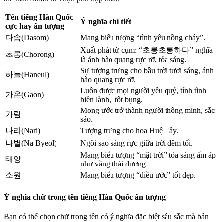
Tên tiếng Hàn Quốc
Ý nghĩa chi tiết
cực hay ấn tượng
다솜(Dasom)
Mang biểu tượng “tình yêu nồng cháy”.
Xuất phát từ cụm: “초롱초롱하다” nghĩa
초롱(Chorong)
là ánh hào quang rực rỡ, tỏa sáng.
Sự tượng trưng cho bầu trời tươi sáng, ánh
하늘(Haneul)
hào quang rực rỡ.
Luôn được mọi người yêu quý, tính tình
가온(Gaon)
hiền lành, tốt bụng.
Mong ước trở thành người thông minh, sắc
가람
sảo.
나리(Nari)
Tượng trưng cho hoa Huệ Tây.
나별(Na Byeol)
Ngôi sao sáng rực giữa trời đêm tối.
Mang biểu tượng “mặt trời” tỏa sáng ấm áp
태양
như vầng thái dương.
소원
Mang biểu tượng “điều ước” tốt đẹp.
Ý nghĩa chữ trong tên tiếng Hàn Quốc ấn tượng
Bạn có thể chọn chữ trong tên có ý nghĩa đặc biệt sâu sắc mà bản