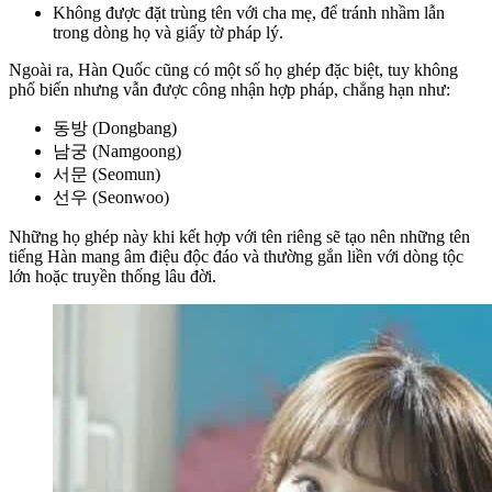
Không được đặt trùng tên với cha mẹ, để tránh nhầm lẫn
trong dòng họ và giấy tờ pháp lý.
Ngoài ra, Hàn Quốc cũng có một số họ ghép đặc biệt, tuy không
phổ biến nhưng vẫn được công nhận hợp pháp, chẳng hạn như:
동방 (Dongbang)
남궁 (Namgoong)
서문 (Seomun)
선우 (Seonwoo)
Những họ ghép này khi kết hợp với tên riêng sẽ tạo nên những tên
tiếng Hàn mang âm điệu độc đáo và thường gắn liền với dòng tộc
lớn hoặc truyền thống lâu đời.