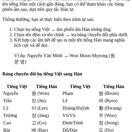
tên tiếng Hàn một cách gần đúng, bạn có thể tham khảo các bảng
phiên âm sau, dựa trên quy tắc Hán tự.
Thông thường, bạn sẽ thực hiện theo trình tự sau:
Chọn họ tiếng Việt → tìm phiên âm Hàn tương ứng.
Chọn tên đệm và tên chính → tra bảng chuyển đổi phía dưới.
Kết hợp các âm tiết để tạo ra một tên tiếng Hàn mang nghĩa
tích cực và dễ đọc.
Ví dụ: Nguyễn Văn Minh → Won Moon Myeong (원
문 명)
Bảng chuyển đổi họ tiếng Việt sang Hàn
Tiếng Việt
Tiếng Hàn
Tiếng Việt
Tiếng Hàn
Nguyễn
원 (Won)
Phạm
범 (Beom)
Trần
진 (Jin)
Lê
려 (Ryeo)
Lý
이 (Lee)
Hoàng/Huỳnh
황 (Hwang)
Trương
장 (Jang)
Võ/Vũ
우 (Woo)
Cao
고 (Go)
Đinh/Trình
정 (Jeong)
Bùi
배 (Bae)
Đỗ/Đào
도 (Do)