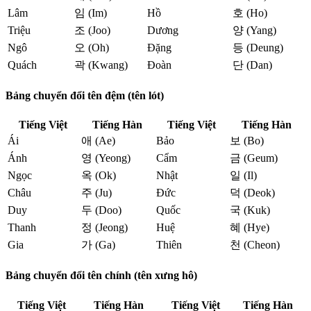
Lâm
임 (Im)
Hồ
호 (Ho)
Triệu
조 (Joo)
Dương
양 (Yang)
Ngô
오 (Oh)
Đặng
등 (Deung)
Quách
곽 (Kwang)
Đoàn
단 (Dan)
Bảng chuyển đổi tên đệm (tên lót)
Tiếng Việt
Tiếng Hàn
Tiếng Việt
Tiếng Hàn
Ái
애 (Ae)
Bảo
보 (Bo)
Ánh
영 (Yeong)
Cẩm
금 (Geum)
Ngọc
옥 (Ok)
Nhật
일 (Il)
Châu
주 (Ju)
Đức
덕 (Deok)
Duy
두 (Doo)
Quốc
국 (Kuk)
Thanh
정 (Jeong)
Huệ
혜 (Hye)
Gia
가 (Ga)
Thiên
천 (Cheon)
Bảng chuyển đổi tên chính (tên xưng hô)
Tiếng Việt
Tiếng Hàn
Tiếng Việt
Tiếng Hàn