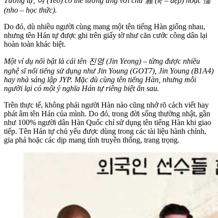
Tương tự, 여 (Yeo) có thể tương ứng với chữ 麗 (lệ – đẹp) hoặc 儒
(nho – học thức).
Do đó, dù nhiều người cùng mang một tên tiếng Hàn giống nhau,
nhưng tên Hán tự được ghi trên giấy tờ như căn cước công dân lại
hoàn toàn khác biệt.
Một ví dụ nổi bật là cái tên 진영 (Jin Yeong) – từng được nhiều
nghệ sĩ nổi tiếng sử dụng như Jin Young (GOT7), Jin Young (B1A4)
hay nhà sáng lập JYP. Mặc dù cùng tên tiếng Hàn, nhưng mỗi
người lại có một ý nghĩa Hán tự riêng biệt ẩn sau.
Trên thực tế, không phải người Hàn nào cũng nhớ rõ cách viết hay
phát âm tên Hán của mình. Do đó, trong đời sống thường nhật, gần
như 100% người dân Hàn Quốc chỉ sử dụng tên tiếng Hàn khi giao
tiếp. Tên Hán tự chủ yếu được dùng trong các tài liệu hành chính,
gia phả hoặc các dịp mang tính truyền thống, trang trọng.