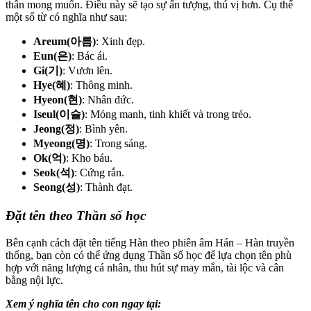
thân mong muốn. Điều này sẽ tạo sự ấn tượng, thú vị hơn. Cụ thể
một số từ có nghĩa như sau:
Areum(아름)
: Xinh đẹp.
Eun(은)
: Bác ái.
Gi(기)
: Vươn lên.
Hye(혜)
: Thông minh.
Hyeon(현)
: Nhân đức.
Iseul(이슬)
: Mỏng manh, tinh khiết và trong trẻo.
Jeong(정)
: Bình yên.
Myeong(명)
: Trong sáng.
Ok(억)
: Kho báu.
Seok(석)
: Cứng rắn.
Seong(성)
: Thành đạt.
Đặt tên theo Thần số học
Bên cạnh cách đặt tên tiếng Hàn theo phiên âm Hán – Hàn truyền
thống, bạn còn có thể ứng dụng Thần số học để lựa chọn tên phù
hợp với năng lượng cá nhân, thu hút sự may mắn, tài lộc và cân
bằng nội lực.
Xem ý nghĩa tên cho con ngay tại: