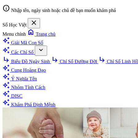
info
Nhập tên, ngày sinh hoặc chủ đề bạn muốn khám phá
close
Số Học Việt
home
Menu chính
Trang chủ
auto_awesome
Giải Mã Con Số
auto_awesome
expand_more
Các Chỉ Số
subdirectory_arrow_right
subdirectory_arrow_right
subdirectory_arrow_right
Biểu Đồ Ngày Sinh
Chỉ Số Đường Đời
Chỉ Số Linh H
auto_awesome
Cung Hoàng Đạo
auto_awesome
Ý Nghĩa Tên
auto_awesome
Nhóm Tính Cách
auto_awesome
DISC
auto_awesome
Khám Phá Định Mệnh