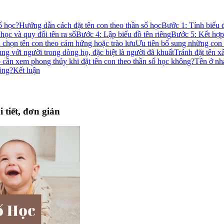
ố học?
Hướng dẫn cách đặt tên con theo thần số học
Bước 1: Tính biểu 
 học và quy đổi tên ra số
Bước 4: Lập biểu đồ tên riêng
Bước 5: Kết hợp 
chọn tên con theo cảm hứng hoặc trào lưu
Ưu tiên bổ sung những con s
ùng với người trong dòng họ, đặc biệt là người đã khuất
Tránh đặt tên 
 cần xem phong thủy khi đặt tên con theo thần số học không?
Tên ở nh
ông?
Kết luận
 tiết, đơn giản