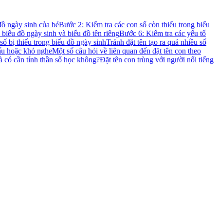
đồ ngày sinh của bé
Bước 2: Kiểm tra các con số còn thiếu trong biểu
biểu đồ ngày sinh và biểu đồ tên riêng
Bước 6: Kiểm tra các yếu tố
ố bị thiếu trong biểu đồ ngày sinh
Tránh đặt tên tạo ra quá nhiều số
xấu hoặc khó nghe
Một số câu hỏi về liên quan đến đặt tên con theo
à có cần tính thần số học không?
Đặt tên con trùng với người nổi tiếng