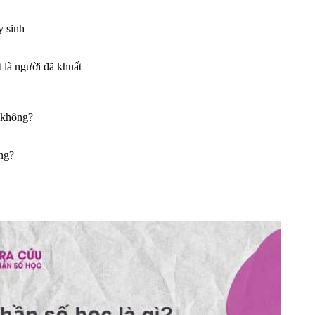
y sinh
t là người đã khuất
c không?
ng?