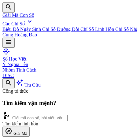
search
Giải Mã Con Số
expand_more
Các Chỉ Số
Biểu Đồ Ngày Sinh
Chỉ Số Đường Đời
Chỉ Số Linh Hồn
Chỉ Số Nh
Cung Hoàng Đạo
menu
flare
Số Học Việt
Ý Nghĩa Tên
Nhóm Tính Cách
DISC
search
auto_awesome
Tra Cứu
Cổng tri thức
Tìm kiếm vận mệnh?
schema
Tìm kiếm linh hồn
explore
Giải Mã