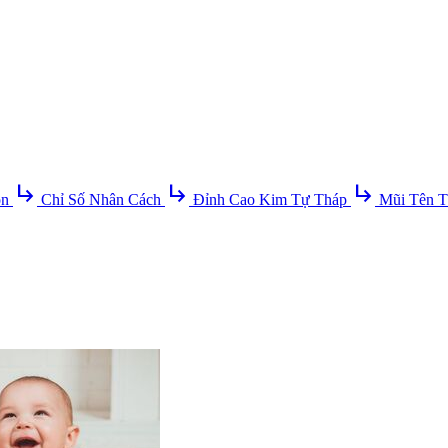
subdirectory_arrow_right
subdirectory_arrow_right
subdirectory_arrow_right
ồn
Chỉ Số Nhân Cách
Đỉnh Cao Kim Tự Tháp
Mũi Tên T