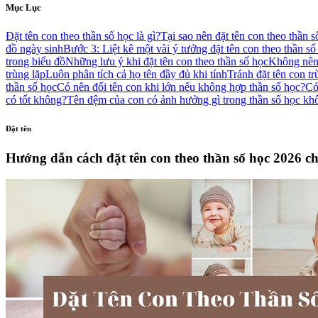
Mục Lục
Đặt tên con theo thần số học là gì?
Tại sao nên đặt tên con theo thần s
đồ ngày sinh
Bước 3: Liệt kê một vài ý tưởng đặt tên con theo thần số
trong biểu đồ
Những lưu ý khi đặt tên con theo thần số học
Không nên 
trùng lặp
Luôn phân tích cả họ tên đầy đủ khi tính
Tránh đặt tên con tr
thần số học
Có nên đổi tên con khi lớn nếu không hợp thần số học?
Có
có tốt không?
Tên đệm của con có ảnh hưởng gì trong thần số học kh
Đặt tên
Hướng dẫn cách đặt tên con theo thần số học 2026 chi