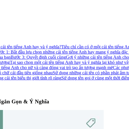
cái tên tiếng Anh hay và ý nghĩa?
Tiêu chí cần có ở một cái tên tiếng 
ớc 1: Bắt đầu lựa chọn những cái tên tiếng Anh hay mang ý nghĩa đặ
ủa bạn
Bước 3: Quyết định cuối cùng
Gợi ý những cái tên tiếng Anh cho
tượng
Tại sao chọn một cái tên tiếng Anh hay và ý nghĩa lại khó như v
 tiếng Anh cho nữ và càng đóng vai trò tạo ấn tượng mạnh mẽ
Các phươ
ó chữ cái đầu tiên giống nhau
Sử dụng những cái tên có phần phát âm t
 cái tên biểu thị giới tính rõ ràng
Sử dụng tên gọi ở cùng một thời điểm
Ngắn Gọn & Ý Nghĩa