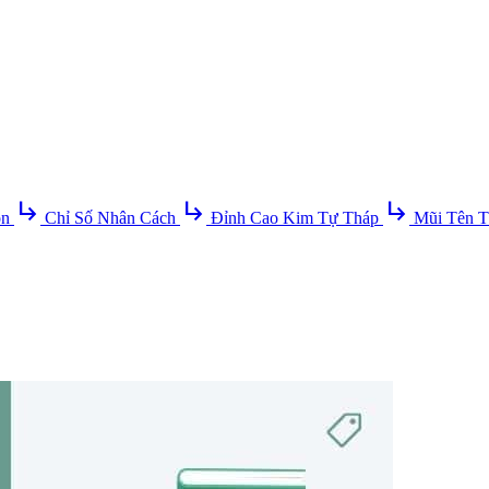
subdirectory_arrow_right
subdirectory_arrow_right
subdirectory_arrow_right
ồn
Chỉ Số Nhân Cách
Đỉnh Cao Kim Tự Tháp
Mũi Tên T