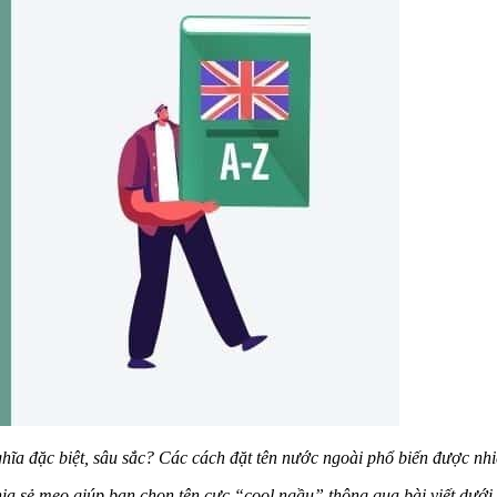
hĩa đặc biệt, sâu sắc? Các cách đặt tên nước ngoài phổ biến được nhi
ia sẻ mẹo giúp bạn chọn tên cực “cool ngầu” thông qua bài viết dưới đ