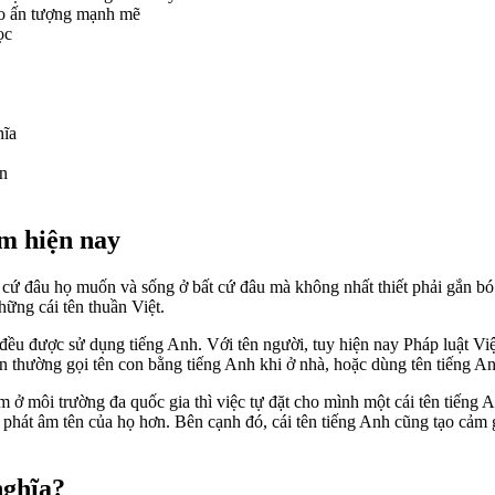
tạo ấn tượng mạnh mẽ
ọc
hĩa
ện
am hiện nay
t cứ đâu họ muốn và sống ở bất cứ đâu mà không nhất thiết phải gắn bó
ững cái tên thuần Việt.
 đều được sử dụng tiếng Anh. Với tên người, tuy hiện nay Pháp luật Vi
 thường gọi tên con bằng tiếng Anh khi ở nhà, hoặc dùng tên tiếng A
m ở môi trường đa quốc gia thì việc tự đặt cho mình một cái tên tiếng 
ễ phát âm tên của họ hơn. Bên cạnh đó, cái tên tiếng Anh cũng tạo cảm 
nghĩa?