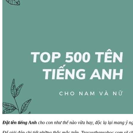
Đặt tên tiếng Anh
cho con như thế nào vừa hay, độc lạ lại mang ý ng
Để giải đáp chi tiết những thắc mắc trên, Tracuuthansohoc.com sẽ ch