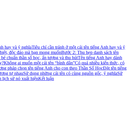
Anh hay và ý nghĩa
Tiêu chí cần tránh ở một cái tên tiếng Anh hay và ý
c biệt, độc đáo mà bạn mong muốn
Bước 2: Thu hẹp danh sách tên
 bé chuẩn thần số học, ấn tượng và thu hút
Tên tiếng Anh hay dành
ậy?
Không ai muốn một cái tên “bình dân”
Có quá nhiều kiến thức, có
ng pháp chọn tên tiếng Anh cho con theo Thần Số Học
Đặt tên tiếng
ương tự nhau
Sử dụng những cái tên có cùng nguồn gốc, ý nghĩa
Sử
 lịch sử nó xuất hiện
Kết luận