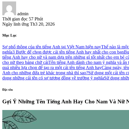
admin
Thời gian đọc
57 Phút
Ngày linh ứng
Th3 20, 2026
Mục Lục
Sự phổ thông của tên tiếng Anh tại Việt Nam hiện nay
Thế nào là một 
nghĩa
3 Bước để chọn được cái tên tiếng Anh hay nhất cho con bạn
Bư
tiếng Anh hay cho nữ và nam dựa trên những gì tốt nhất cho em bé c
cho nữ theo bảng chữ cái
Tên tiếng Anh dành cho nam ý nghĩa và ấn 
quá nhiều lựa chọn để tạo ra một cái tên tiếng Anh hay
Càng ngày, tên
Anh cho những đứa trẻ khác trong nhà thì sao?
Sử dụng một cái tên c
dụng những cái tên có sự tương đồng về trường ý nghĩa
Sử dụng những
Đặt tên
Gợi Ý Những Tên Tiếng Anh Hay Cho Nam Và Nữ 