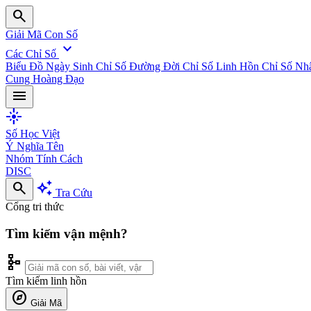
search
Giải Mã Con Số
expand_more
Các Chỉ Số
Biểu Đồ Ngày Sinh
Chỉ Số Đường Đời
Chỉ Số Linh Hồn
Chỉ Số Nh
Cung Hoàng Đạo
menu
flare
Số Học Việt
Ý Nghĩa Tên
Nhóm Tính Cách
DISC
search
auto_awesome
Tra Cứu
Cổng tri thức
Tìm kiếm vận mệnh?
schema
Tìm kiếm linh hồn
explore
Giải Mã