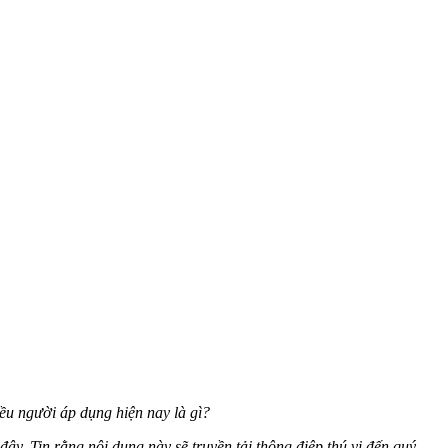
ều người áp dụng hiện nay là gì?
ây. Tin rằng nội dung này sẽ truyền tải thông điệp thú vị đến quý