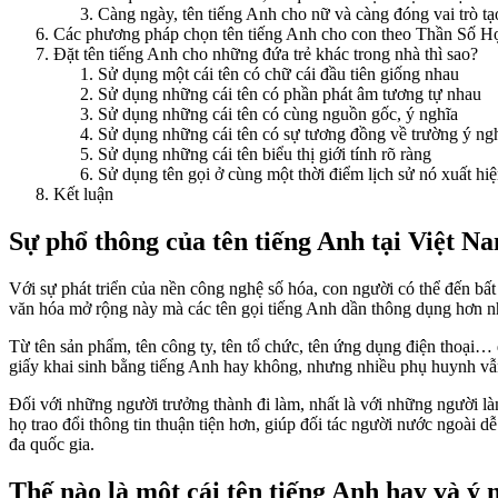
Càng ngày, tên tiếng Anh cho nữ và càng đóng vai trò 
Các phương pháp chọn tên tiếng Anh cho con theo Thần Số H
Đặt tên tiếng Anh cho những đứa trẻ khác trong nhà thì sao?
Sử dụng một cái tên có chữ cái đầu tiên giống nhau
Sử dụng những cái tên có phần phát âm tương tự nhau
Sử dụng những cái tên có cùng nguồn gốc, ý nghĩa
Sử dụng những cái tên có sự tương đồng về trường ý ng
Sử dụng những cái tên biểu thị giới tính rõ ràng
Sử dụng tên gọi ở cùng một thời điểm lịch sử nó xuất hi
Kết luận
Sự phổ thông của tên tiếng Anh tại Việt N
Với sự phát triển của nền công nghệ số hóa, con người có thể đến bấ
văn hóa mở rộng này mà các tên gọi tiếng Anh dần thông dụng hơn nh
Từ tên sản phẩm, tên công ty, tên tổ chức, tên ứng dụng điện thoại…
giấy khai sinh bằng tiếng Anh hay không, nhưng nhiều phụ huynh vẫn
Đối với những người trưởng thành đi làm, nhất là với những người là
họ trao đổi thông tin thuận tiện hơn, giúp đối tác người nước ngoài d
đa quốc gia.
Thế nào là một cái tên tiếng Anh hay và ý 