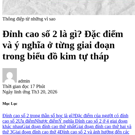
Thông điệp từ những vì sao
Đỉnh cao số 2 là gì? Đặc điểm
và ý nghĩa ở từng giai đoạn
trong biểu đồ kim tự tháp
admin
Thời gian đọc
17 Phút
Ngày linh ứng
Th3 20, 2026
Mục Lục
Đỉnh cao số 2 trong thần số học là gì?
Đặc điểm của người có đỉnh
cao số 2
Ưu điểm
Nhược điểm
Ý nghĩa Đỉnh cao số 2 ở 4 giai đoạn
khác nhau
Giai đoạn đỉnh cao thứ nhất
Giai đoạn đỉnh cao thứ hai và
thứ 3
Giai đoạn đỉnh cao thứ 4
Đỉnh cao số 2 và ảnh hưởng đến các