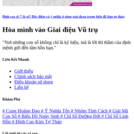
Đỉnh cao số 7 là gì? Đặc điểm và ý nghĩa ở từng giai đoạn trong biểu đồ kim tự tháp
Hòa mình vào
Giai điệu Vũ trụ
"Nơi những con số không chỉ là ký hiệu, mà là lời thì thầm của định
mệnh gửi đến tâm hồn bạn."
Liên Kết Nhanh
Giới thiệu
Chính sách bảo mật
Điều khoản sử dụng
Liên hệ
Khám Phá
# Cung Hoàng Đạo
# Ý Nghĩa Tên
# Nhóm Tính Cách
# Giải Mã
Con Số
# Biểu Đồ Ngày Sinh
# Chỉ Số Đường Đời
# Chỉ Số Linh
Hồn
# Đỉnh Cao Kim Tự Tháp
Lời mời từ các vì sao