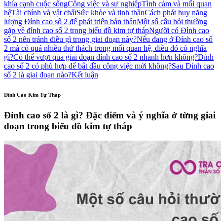
khía cạnh cuộc sống
Công việc và sự nghiệp
Tình cảm và mối quan
hệ
Tài chính và vật chất
Sức khỏe và tinh thần
Cách phát huy năng
lượng Đỉnh cao số 2 để phát triển bản thân
Một số câu hỏi thường
gặp về đỉnh cao số 2 trong biểu đồ kim tự tháp
Người có Đỉnh cao
số 2 nên tránh điều gì trong giai đoạn này?
Nếu đang ở Đỉnh cao số
2 mà có quá nhiều thử thách trong mối quan hệ, điều đó có nghĩa
gì?
Có thể vượt qua giai đoạn đỉnh cao số 2 nhanh hơn không?
Đỉnh
cao số 2 có phù hợp để bắt đầu công việc mới không?
Sau Đỉnh cao
số 2 là giai đoạn nào?
Kết luận
Đỉnh Cao Kim Tự Tháp
Đỉnh cao số 2 là gì? Đặc điểm và ý nghĩa ở từng giai
đoạn trong biểu đồ kim tự tháp