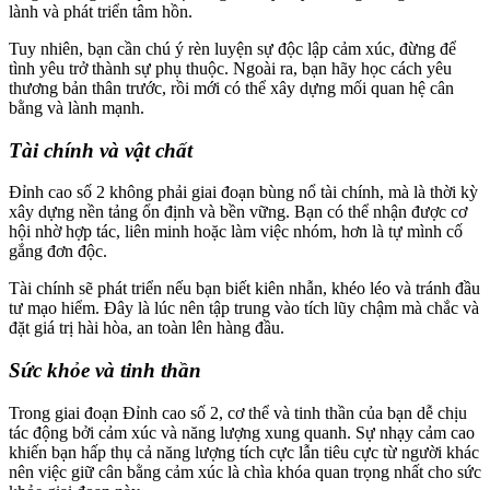
lành và phát triển tâm hồn.
Tuy nhiên, bạn cần chú ý rèn luyện sự độc lập cảm xúc, đừng để
tình yêu trở thành sự phụ thuộc. Ngoài ra, bạn hãy học cách yêu
thương bản thân trước, rồi mới có thể xây dựng mối quan hệ cân
bằng và lành mạnh.
Tài chính và vật chất
Đỉnh cao số 2 không phải giai đoạn bùng nổ tài chính, mà là thời kỳ
xây dựng nền tảng ổn định và bền vững. Bạn có thể nhận được cơ
hội nhờ hợp tác, liên minh hoặc làm việc nhóm, hơn là tự mình cố
gắng đơn độc.
Tài chính sẽ phát triển nếu bạn biết kiên nhẫn, khéo léo và tránh đầu
tư mạo hiểm. Đây là lúc nên tập trung vào tích lũy chậm mà chắc và
đặt giá trị hài hòa, an toàn lên hàng đầu.
Sức khỏe và tinh thần
Trong giai đoạn Đỉnh cao số 2, cơ thể và tinh thần của bạn dễ chịu
tác động bởi cảm xúc và năng lượng xung quanh. Sự nhạy cảm cao
khiến bạn hấp thụ cả năng lượng tích cực lẫn tiêu cực từ người khác
nên việc giữ cân bằng cảm xúc là chìa khóa quan trọng nhất cho sức