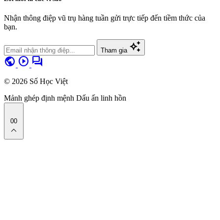
Nhận thông điệp vũ trụ hàng tuần gửi trực tiếp đến tiềm thức của
bạn.
auto_awesome
Tham gia
public
play_circle
forum
© 2026 Số Học Việt
Mảnh ghép định mệnh
Dấu ấn linh hồn
00
expand_less