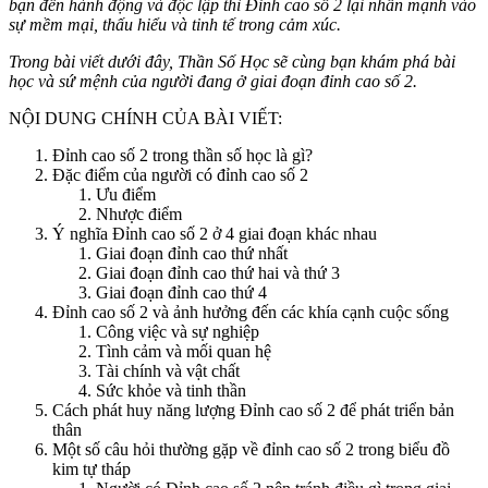
bạn đến hành động và độc lập thì Đỉnh cao số 2 lại nhấn mạnh vào
sự mềm mại, thấu hiểu và tinh tế trong cảm xúc.
Trong bài viết dưới đây,
Thần Số Học
sẽ cùng bạn khám phá bài
học và sứ mệnh của người đang ở giai đoạn đỉnh cao số 2.
NỘI DUNG CHÍNH CỦA BÀI VIẾT:
Đỉnh cao số 2 trong thần số học là gì?
Đặc điểm của người có đỉnh cao số 2
Ưu điểm
Nhược điểm
Ý nghĩa Đỉnh cao số 2 ở 4 giai đoạn khác nhau
Giai đoạn đỉnh cao thứ nhất
Giai đoạn đỉnh cao thứ hai và thứ 3
Giai đoạn đỉnh cao thứ 4
Đỉnh cao số 2 và ảnh hưởng đến các khía cạnh cuộc sống
Công việc và sự nghiệp
Tình cảm và mối quan hệ
Tài chính và vật chất
Sức khỏe và tinh thần
Cách phát huy năng lượng Đỉnh cao số 2 để phát triển bản
thân
Một số câu hỏi thường gặp về đỉnh cao số 2 trong biểu đồ
kim tự tháp