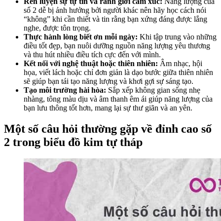
Rèn luyện sự tự tin và ranh giới cảm xúc:
Năng lượng của
số 2 dễ bị ảnh hưởng bởi người khác nên hãy học cách nói
“không” khi cần thiết và tin rằng bạn xứng đáng được lắng
nghe, được tôn trọng.
Thực hành lòng biết ơn mỗi ngày:
Khi tập trung vào những
điều tốt đẹp, bạn nuôi dưỡng nguồn năng lượng yêu thương
và thu hút nhiều điều tích cực đến với mình.
Kết nối với nghệ thuật hoặc thiên nhiên:
Âm nhạc, hội
họa, viết lách hoặc chỉ đơn giản là dạo bước giữa thiên nhiên
sẽ giúp bạn tái tạo năng lượng và khơi gợi sự sáng tạo.
Tạo môi trường hài hòa:
Sắp xếp không gian sống nhẹ
nhàng, tông màu dịu và âm thanh êm ái giúp năng lượng của
bạn lưu thông tốt hơn, mang lại sự thư giãn và an yên.
Một số câu hỏi thường gặp về đỉnh cao số
2 trong biểu đồ kim tự tháp