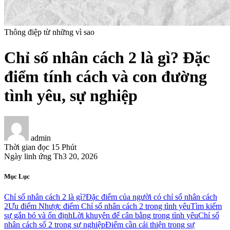
Thông điệp từ những vì sao
Chỉ số nhân cách 2 là gì? Đặc
điểm tính cách và con đường
tình yêu, sự nghiệp
admin
Thời gian đọc
15 Phút
Ngày linh ứng
Th3 20, 2026
Mục Lục
Chỉ số nhân cách 2 là gì?
Đặc điểm của người có chỉ số nhân cách
2
Ưu điểm
Nhược điểm
Chỉ số nhân cách 2 trong tình yêu
Tìm kiếm
sự gắn bó và ổn định
Lời khuyên để cân bằng trong tình yêu
Chỉ số
nhân cách số 2 trong sự nghiệp
Điểm cần cải thiện trong sự