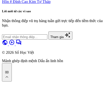
Hồn
# Đỉnh Cao Kim Tự Tháp
Lời mời từ các vì sao
Nhận thông điệp vũ trụ hàng tuần gửi trực tiếp đến tiềm thức của
bạn.
auto_awesome
Tham gia
public
play_circle
forum
© 2026 Số Học Việt
Mảnh ghép định mệnh
Dấu ấn linh hồn
00
expand_less