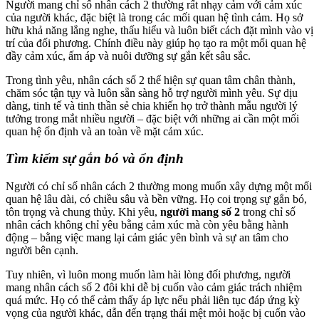
Người mang chỉ số nhân cách 2 thường rất nhạy cảm với cảm xúc
của người khác, đặc biệt là trong các mối quan hệ tình cảm. Họ sở
hữu khả năng lắng nghe, thấu hiểu và luôn biết cách đặt mình vào vị
trí của đối phương. Chính điều này giúp họ tạo ra một mối quan hệ
đầy cảm xúc, ấm áp và nuôi dưỡng sự gắn kết sâu sắc.
Trong tình yêu, nhân cách số 2 thể hiện sự quan tâm chân thành,
chăm sóc tận tụy và luôn sẵn sàng hỗ trợ người mình yêu. Sự dịu
dàng, tinh tế và tinh thần sẻ chia khiến họ trở thành mẫu người lý
tưởng trong mắt nhiều người – đặc biệt với những ai cần một mối
quan hệ ổn định và an toàn về mặt cảm xúc.
Tìm kiếm sự gắn bó và ổn định
Người có chỉ số nhân cách 2 thường mong muốn xây dựng một mối
quan hệ lâu dài, có chiều sâu và bền vững. Họ coi trọng sự gắn bó,
tôn trọng và chung thủy. Khi yêu,
người mang số 2
trong chỉ số
nhân cách không chỉ yêu bằng cảm xúc mà còn yêu bằng hành
động – bằng việc mang lại cảm giác yên bình và sự an tâm cho
người bên cạnh.
Tuy nhiên, vì luôn mong muốn làm hài lòng đối phương, người
mang nhân cách số 2 đôi khi dễ bị cuốn vào cảm giác trách nhiệm
quá mức. Họ có thể cảm thấy áp lực nếu phải liên tục đáp ứng kỳ
vọng của người khác, dẫn đến trạng thái mệt mỏi hoặc bị cuốn vào