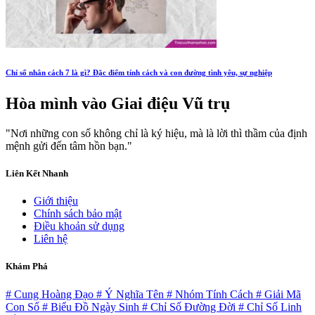
Chỉ số nhân cách 7 là gì? Đặc điểm tính cách và con đường tình yêu, sự nghiệp
Hòa mình vào
Giai điệu Vũ trụ
"Nơi những con số không chỉ là ký hiệu, mà là lời thì thầm của định
mệnh gửi đến tâm hồn bạn."
Liên Kết Nhanh
Giới thiệu
Chính sách bảo mật
Điều khoản sử dụng
Liên hệ
Khám Phá
# Cung Hoàng Đạo
# Ý Nghĩa Tên
# Nhóm Tính Cách
# Giải Mã
Con Số
# Biểu Đồ Ngày Sinh
# Chỉ Số Đường Đời
# Chỉ Số Linh