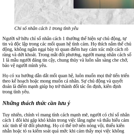
Chỉ số nhân cách 1 trong tình yêu
Người sở hữu chỉ số nhân cách 1 thường thể hiện sự chủ động, tự
tin và độc lập trong các mối quan hệ tình cảm. Họ thích nắm thế chủ
động, không ngần ngại bày tỏ quan điểm hay cảm xúc một cách rõ
ràng và dứt khoát. Trong mắt đối phương, người mang nhân cách số
1 là mẫu người đáng tin cậy, chung thủy và luôn sẵn sàng che chở,
bảo vệ người mình yêu.
Họ có xu hướng dẫn dắt mối quan hệ, luôn muốn mọi thứ tiến triển
theo kế hoạch hoặc mong muốn cá nhân. Sự chủ động và quyết
đoán là điểm mạnh giúp họ trở thành đối tác ổn định, kiên định
trong tình yêu.
Những thách thức cần lưu ý
Tuy nhiên, chính vì mang tính cách mạnh mẽ, người có chỉ số nhân
cách 1 đôi khi gặp khó khăn trong việc lắng nghe và thấu hiểu cảm
xúc tinh tế từ đối phương. Họ có thể trở nên nóng vội, thiếu kiên
nhẫn hoặc tỏ ra kiểm soát quá mức khi cảm thấy mọi việc không