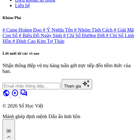
Liên hệ
Khám Phá
# Cung Hoàng Đạo
# Ý Nghĩa Tên
# Nhóm Tính Cách
# Giải Mã
Con Số
# Biểu Đồ Ngày Sinh
# Chỉ Số Đường Đời
# Chỉ Số Linh
Hồn
# Đỉnh Cao Kim Tự Tháp
Lời mời từ các vì sao
Nhận thông điệp vũ trụ hàng tuần gửi trực tiếp đến tiềm thức của
bạn.
auto_awesome
Tham gia
public
play_circle
forum
© 2026 Số Học Việt
Mảnh ghép định mệnh
Dấu ấn linh hồn
00
expand_less