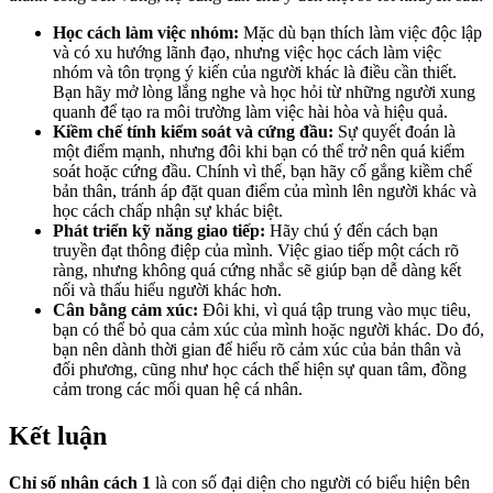
Học cách làm việc nhóm:
Mặc dù bạn thích làm việc độc lập
và có xu hướng lãnh đạo, nhưng việc học cách làm việc
nhóm và tôn trọng ý kiến của người khác là điều cần thiết.
Bạn hãy mở lòng lắng nghe và học hỏi từ những người xung
quanh để tạo ra môi trường làm việc hài hòa và hiệu quả.
Kiềm chế tính kiểm soát và cứng đầu:
Sự quyết đoán là
một điểm mạnh, nhưng đôi khi bạn có thể trở nên quá kiểm
soát hoặc cứng đầu. Chính vì thế, bạn hãy cố gắng kiềm chế
bản thân, tránh áp đặt quan điểm của mình lên người khác và
học cách chấp nhận sự khác biệt.
Phát triển kỹ năng giao tiếp:
Hãy chú ý đến cách bạn
truyền đạt thông điệp của mình. Việc giao tiếp một cách rõ
ràng, nhưng không quá cứng nhắc sẽ giúp bạn dễ dàng kết
nối và thấu hiểu người khác hơn.
Cân bằng cảm xúc:
Đôi khi, vì quá tập trung vào mục tiêu,
bạn có thể bỏ qua cảm xúc của mình hoặc người khác. Do đó,
bạn nên dành thời gian để hiểu rõ cảm xúc của bản thân và
đối phương, cũng như học cách thể hiện sự quan tâm, đồng
cảm trong các mối quan hệ cá nhân.
Kết luận
Chỉ số nhân cách 1
là con số đại diện cho người có biểu hiện bên