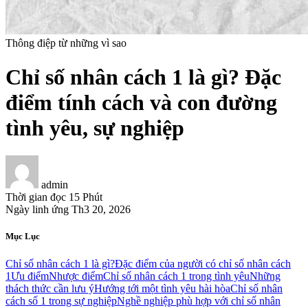
Thông điệp từ những vì sao
Chỉ số nhân cách 1 là gì? Đặc
điểm tính cách và con đường
tình yêu, sự nghiệp
admin
Thời gian đọc
15 Phút
Ngày linh ứng
Th3 20, 2026
Mục Lục
Chỉ số nhân cách 1 là gì?
Đặc điểm của người có chỉ số nhân cách
1
Ưu điểm
Nhược điểm
Chỉ số nhân cách 1 trong tình yêu
Những
thách thức cần lưu ý
Hướng tới một tình yêu hài hòa
Chỉ số nhân
cách số 1 trong sự nghiệp
Nghề nghiệp phù hợp với chỉ số nhân