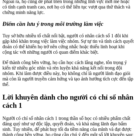
Ngoài ra, họ cũng dễ phát triển trong những lĩnh vực mới mẻ hoặc
có tính cạnh tranh cao, nơi họ có thể liên tục vượt qua thử thách và
chứng minh năng lực.
Điểm cần lưu ý trong môi trường làm việc
Tuy sở hữu nhiều tố chất nổi bật, người có nhân cách số 1 đôi khi
gặp khó khăn trong việc làm việc nhóm. Sự tự tin và tính cách quyết
đoán có thể khiến họ trở nên cứng nhắc hoặc thiếu linh hoạt khi
cộng tác với những người có quan điểm khác biệt.
Để thành công bền vững, họ cần học cách lắng nghe, tôn trọng ý
kiến từ nhiều góc nhìn và rèn luyện khả năng kết nối trong đội
nhóm. Khi làm được điều này, họ không chỉ là người lãnh đạo giỏi
mà còn là người truyền cảm hứng và tạo ảnh hưởng tích cực đến tập
thể.
Lời khuyên dành cho người có chỉ số nhân
cách 1
Người có chỉ số nhân cách 1 trong thần số học có nhiều phẩm chất
đáng quý như sự độc lập, quyết đoán, và khả năng lãnh đạo bẩm
sinh. Tuy nhiên, để phát huy tối đa tiềm năng của mình và đạt được
thành công bền vững, họ cũng cần chú ý đến một số lời khuyên sau: