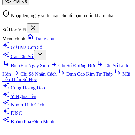
Giải Mã
info
Nhập tên, ngày sinh hoặc chủ đề bạn muốn khám phá
close
Số Học Việt
home
Menu chính
Trang chủ
auto_awesome
Giải Mã Con Số
auto_awesome
expand_more
Các Chỉ Số
subdirectory_arrow_right
subdirectory_arrow_right
subdirectory_arrow_right
Biểu Đồ Ngày Sinh
Chỉ Số Đường Đời
Chỉ Số Linh
subdirectory_arrow_right
subdirectory_arrow_right
subdirectory_arrow_right
Hồn
Chỉ Số Nhân Cách
Đỉnh Cao Kim Tự Tháp
Mũi
Tên Thần Số Học
auto_awesome
Cung Hoàng Đạo
auto_awesome
Ý Nghĩa Tên
auto_awesome
Nhóm Tính Cách
auto_awesome
DISC
auto_awesome
Khám Phá Định Mệnh