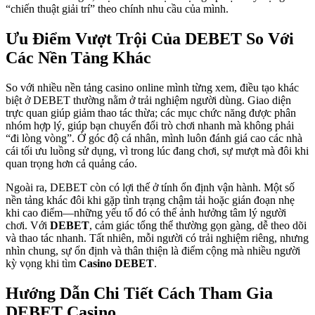
“chiến thuật giải trí” theo chính nhu cầu của mình.
Ưu Điểm Vượt Trội Của DEBET So Với
Các Nền Tảng Khác
So với nhiều nền tảng casino online mình từng xem, điều tạo khác
biệt ở DEBET thường nằm ở trải nghiệm người dùng. Giao diện
trực quan giúp giảm thao tác thừa; các mục chức năng được phân
nhóm hợp lý, giúp bạn chuyển đổi trò chơi nhanh mà không phải
“đi lòng vòng”. Ở góc độ cá nhân, mình luôn đánh giá cao các nhà
cái tối ưu luồng sử dụng, vì trong lúc đang chơi, sự mượt mà đôi khi
quan trọng hơn cả quảng cáo.
Ngoài ra, DEBET còn có lợi thế ở tính ổn định vận hành. Một số
nền tảng khác đôi khi gặp tình trạng chậm tải hoặc gián đoạn nhẹ
khi cao điểm—những yếu tố đó có thể ảnh hưởng tâm lý người
chơi. Với
DEBET
, cảm giác tổng thể thường gọn gàng, dễ theo dõi
và thao tác nhanh. Tất nhiên, mỗi người có trải nghiệm riêng, nhưng
nhìn chung, sự ổn định và thân thiện là điểm cộng mà nhiều người
kỳ vọng khi tìm
Casino DEBET
.
Hướng Dẫn Chi Tiết Cách Tham Gia
DEBET Casino