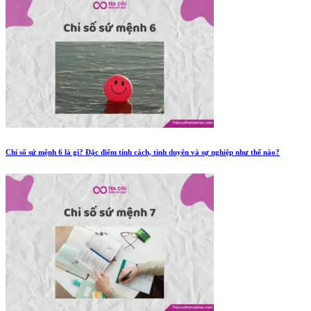
Chỉ số sứ mệnh 6 là gì? Đặc điểm tính cách, tình duyên và sự nghiệp như thế nào?