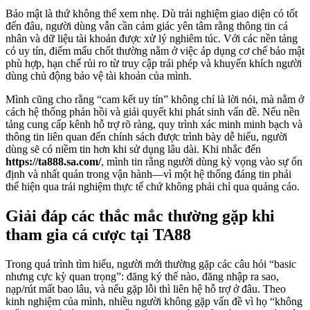
Bảo mật là thứ không thể xem nhẹ. Dù trải nghiệm giao diện có tốt
đến đâu, người dùng vẫn cần cảm giác yên tâm rằng thông tin cá
nhân và dữ liệu tài khoản được xử lý nghiêm túc. Với các nền tảng
có uy tín, điểm mấu chốt thường nằm ở việc áp dụng cơ chế bảo mật
phù hợp, hạn chế rủi ro từ truy cập trái phép và khuyến khích người
dùng chủ động bảo vệ tài khoản của mình.
Mình cũng cho rằng “cam kết uy tín” không chỉ là lời nói, mà nằm ở
cách hệ thống phản hồi và giải quyết khi phát sinh vấn đề. Nếu nền
tảng cung cấp kênh hỗ trợ rõ ràng, quy trình xác minh minh bạch và
thông tin liên quan đến chính sách được trình bày dễ hiểu, người
dùng sẽ có niềm tin hơn khi sử dụng lâu dài. Khi nhắc đến
https://ta888.sa.com/
, mình tin rằng người dùng kỳ vọng vào sự ổn
định và nhất quán trong vận hành—vì một hệ thống đáng tin phải
thể hiện qua trải nghiệm thực tế chứ không phải chỉ qua quảng cáo.
Giải đáp các thắc mắc thường gặp khi
tham gia cá cược tại TA88
Trong quá trình tìm hiểu, người mới thường gặp các câu hỏi “basic
nhưng cực kỳ quan trọng”: đăng ký thế nào, đăng nhập ra sao,
nạp/rút mất bao lâu, và nếu gặp lỗi thì liên hệ hỗ trợ ở đâu. Theo
kinh nghiệm của mình, nhiều người không gặp vấn đề vì họ “không