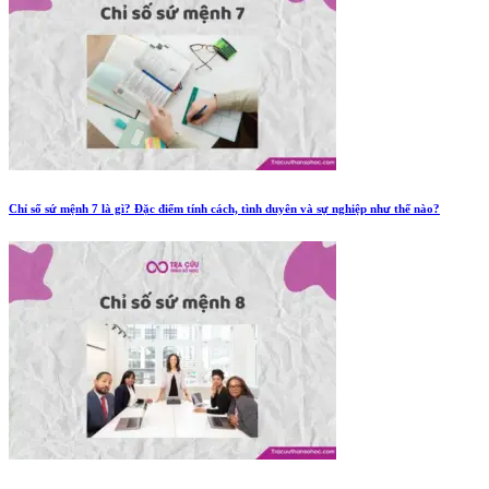
Chỉ số sứ mệnh 7 là gì? Đặc điểm tính cách, tình duyên và sự nghiệp như thế nào?