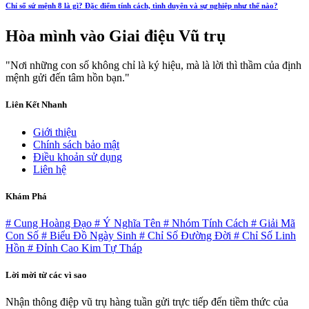
Chỉ số sứ mệnh 8 là gì? Đặc điểm tính cách, tình duyên và sự nghiệp như thế nào?
Hòa mình vào
Giai điệu Vũ trụ
"Nơi những con số không chỉ là ký hiệu, mà là lời thì thầm của định
mệnh gửi đến tâm hồn bạn."
Liên Kết Nhanh
Giới thiệu
Chính sách bảo mật
Điều khoản sử dụng
Liên hệ
Khám Phá
# Cung Hoàng Đạo
# Ý Nghĩa Tên
# Nhóm Tính Cách
# Giải Mã
Con Số
# Biểu Đồ Ngày Sinh
# Chỉ Số Đường Đời
# Chỉ Số Linh
Hồn
# Đỉnh Cao Kim Tự Tháp
Lời mời từ các vì sao
Nhận thông điệp vũ trụ hàng tuần gửi trực tiếp đến tiềm thức của