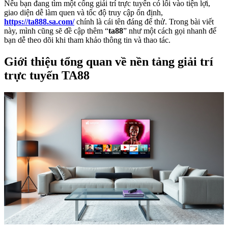
Nếu bạn đang tìm một cổng giải trí trực tuyến có lối vào tiện lợi,
giao diện dễ làm quen và tốc độ truy cập ổn định,
https://ta888.sa.com/
chính là cái tên đáng để thử. Trong bài viết
này, mình cũng sẽ đề cập thêm “
ta88
” như một cách gọi nhanh để
bạn dễ theo dõi khi tham khảo thông tin và thao tác.
Giới thiệu tổng quan về nền tảng giải trí
trực tuyến TA88