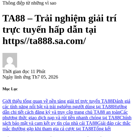
Thông điệp từ những vì sao
TA88 – Trải nghiệm giải trí
trực tuyến hấp dẫn tại
https//ta888.sa.com/
Thời gian đọc
11 Phút
Ngày linh ứng
Th7 05, 2026
Mục Lục
Giới thiệu tổng quan về nền tảng giải trí trực tuyến TA88
Đánh giá
các tính năng nổi bật và trải nghiệm người dùng tại TA88
Hướng
dẫn chi tiết cách đăng ký và truy cập trang chủ TA88 an toàn
Các
phương thức giao dịch nạp và rút tiền nhanh chóng tại TA88
Chính
sách bảo mật và cam kết uy tín của nhà cái TA88
Giải đáp các thắc
mắc thường gặp khi tham gia cá cược tại TA88
Tổng kết