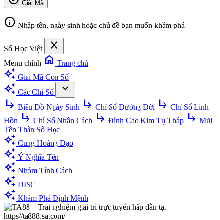
Giải Mã
info
Nhập tên, ngày sinh hoặc chủ đề bạn muốn khám phá
close
Số Học Việt
home
Menu chính
Trang chủ
auto_awesome
Giải Mã Con Số
auto_awesome
expand_more
Các Chỉ Số
subdirectory_arrow_right
subdirectory_arrow_right
subdirectory_arrow_right
Biểu Đồ Ngày Sinh
Chỉ Số Đường Đời
Chỉ Số Linh
subdirectory_arrow_right
subdirectory_arrow_right
subdirectory_arrow_right
Hồn
Chỉ Số Nhân Cách
Đỉnh Cao Kim Tự Tháp
Mũi
Tên Thần Số Học
auto_awesome
Cung Hoàng Đạo
auto_awesome
Ý Nghĩa Tên
auto_awesome
Nhóm Tính Cách
auto_awesome
DISC
auto_awesome
Khám Phá Định Mệnh