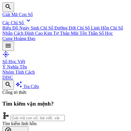
search
Giải Mã Con Số
expand_more
Các Chỉ Số
Biểu Đồ Ngày Sinh
Chỉ Số Đường Đời
Chỉ Số Linh Hồn
Chỉ Số
Nhân Cách
Đỉnh Cao Kim Tự Tháp
Mũi Tên Thần Số Học
Cung Hoàng Đạo
menu
flare
Số Học Việt
Ý Nghĩa Tên
Nhóm Tính Cách
DISC
search
auto_awesome
Tra Cứu
Cổng tri thức
Tìm kiếm vận mệnh?
schema
Tìm kiếm linh hồn
explore